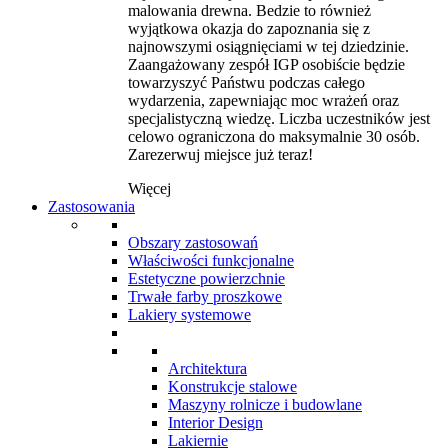
malowania drewna. Bedzie to również
wyjątkowa okazja do zapoznania się z
najnowszymi osiągnięciami w tej dziedzinie.
Zaangażowany zespół IGP osobiście będzie
towarzyszyć Państwu podczas całego
wydarzenia, zapewniając moc wrażeń oraz
specjalistyczną wiedzę. Liczba uczestników jest
celowo ograniczona do maksymalnie 30 osób.
Zarezerwuj miejsce już teraz!
Więcej
Zastosowania
Obszary zastosowań
Właściwości funkcjonalne
Estetyczne powierzchnie
Trwałe farby proszkowe
Lakiery systemowe
Architektura
Konstrukcje stalowe
Maszyny rolnicze i budowlane
Interior Design
Lakiernie