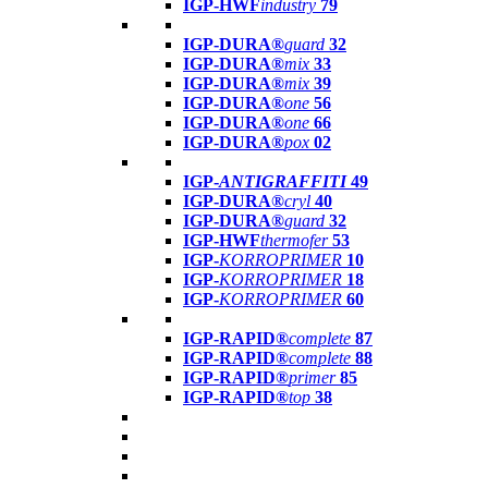
IGP-HWF
industry
79
IGP-DURA®
guard
32
IGP-DURA®
mix
33
IGP-DURA®
mix
39
IGP-DURA®
one
56
IGP-DURA®
one
66
IGP-DURA®
pox
02
IGP-
ANTIGRAFFITI
49
IGP-DURA®
cryl
40
IGP-DURA®
guard
32
IGP-HWF
thermofer
53
IGP-
KORROPRIMER
10
IGP-
KORROPRIMER
18
IGP-
KORROPRIMER
60
IGP-RAPID®
complete
87
IGP-RAPID®
complete
88
IGP-RAPID®
primer
85
IGP-RAPID®
top
38