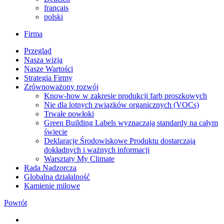
français
polski
Firma
Przegląd
Nasza wizja
Nasze Wartości
Strategia Firmy
Zrównoważony rozwój
Know-how w zakresie produkcji farb proszkowych
Nie dla lotnych związków organicznych (VOCs)
Trwałe powłoki
Green Building Labels wyznaczają standardy na całym
świecie
Deklaracje Środowiskowe Produktu dostarczają
dokładnych i ważnych informacji
Warsztaty My Climate
Rada Nadzorcza
Globalna działalność
Kamienie milowe
Powrót