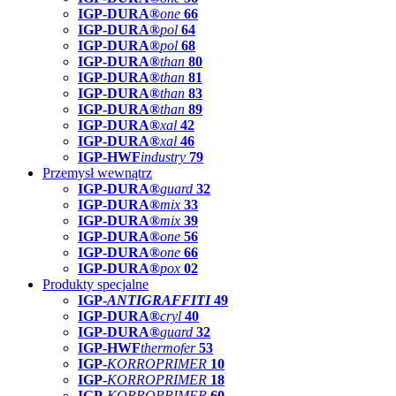
IGP-DURA®
one
66
IGP-DURA®
pol
64
IGP-DURA®
pol
68
IGP-DURA®
than
80
IGP-DURA®
than
81
IGP-DURA®
than
83
IGP-DURA®
than
89
IGP-DURA®
xal
42
IGP-DURA®
xal
46
IGP-HWF
industry
79
Przemysł wewnątrz
IGP-DURA®
guard
32
IGP-DURA®
mix
33
IGP-DURA®
mix
39
IGP-DURA®
one
56
IGP-DURA®
one
66
IGP-DURA®
pox
02
Produkty specjalne
IGP-
ANTIGRAFFITI
49
IGP-DURA®
cryl
40
IGP-DURA®
guard
32
IGP-HWF
thermofer
53
IGP-
KORROPRIMER
10
IGP-
KORROPRIMER
18
IGP-
KORROPRIMER
60