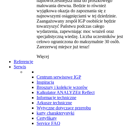
najnowocześniejsza linia do proszkowego
malowania drewna. Bedzie to również
wyjątkowa okazja do zapoznania się z
najnowszymi osiągnięciami w tej dziedzinie.
Zaangażowany zespół IGP osobiście będzie
towarzyszyć Państwu podczas całego
wydarzenia, zapewniając moc wrażeń oraz
specjalistyczną wiedzę. Liczba uczestników jest
celowo ograniczona do maksymalnie 30 osób.
Zarezerwuj miejsce już teraz!
Więcej
Referencje
Serwis
Centrum serwisowe IGP
Inspiracja
Broszury i kolekcje wzorów
Kalkulator ANALYZEit Reflect
Informacje techniczne
Arkusze techniczne
Wytyczne dotyczące przerobu
karty charakterystyki
Certyfikaty
Service FAQ