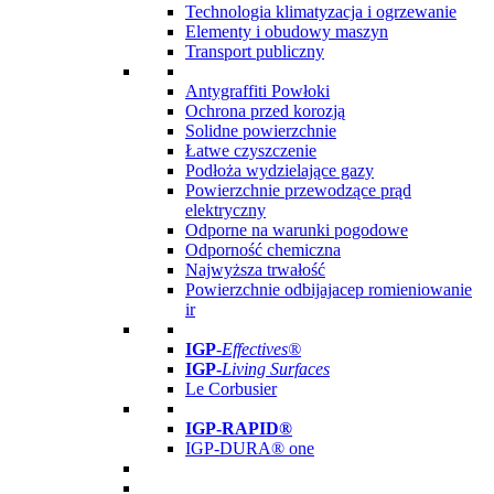
Technologia klimatyzacja i ogrzewanie
Elementy i obudowy maszyn
Transport publiczny
Antygraffiti Powłoki
Ochrona przed korozją
Solidne powierzchnie
Łatwe czyszczenie
Podłoża wydzielające gazy
Powierzchnie przewodzące prąd
elektryczny
Odporne na warunki pogodowe
Odporność chemiczna
Najwyższa trwałość
Powierzchnie odbijajacep romieniowanie
ir
IGP
-
Effectives®
IGP-
Living Surfaces
Le Corbusier
IGP-RAPID®
IGP-DURA® one