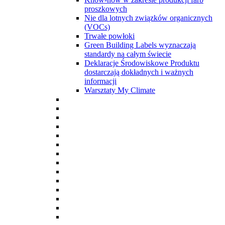
proszkowych
Nie dla lotnych związków organicznych
(VOCs)
Trwałe powłoki
Green Building Labels wyznaczają
standardy na całym świecie
Deklaracje Środowiskowe Produktu
dostarczają dokładnych i ważnych
informacji
Warsztaty My Climate