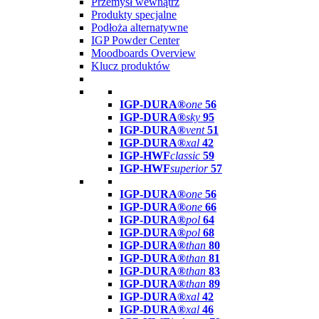
Przemysł wewnątrz
Produkty specjalne
Podłoża alternatywne
IGP Powder Center
Moodboards Overview
Klucz produktów
IGP-DURA®
one
56
IGP-DURA®
sky
95
IGP-DURA®
vent
51
IGP-DURA®
xal
42
IGP-HWF
classic
59
IGP-HWF
superior
57
IGP-DURA®
one
56
IGP-DURA®
one
66
IGP-DURA®
pol
64
IGP-DURA®
pol
68
IGP-DURA®
than
80
IGP-DURA®
than
81
IGP-DURA®
than
83
IGP-DURA®
than
89
IGP-DURA®
xal
42
IGP-DURA®
xal
46