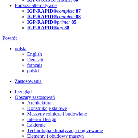
Podłoża alternatywne
IGP-RAPID®
complete
87
IGP-RAPID®
complete
88
IGP-RAPID®
primer
85
IGP-RAPID®
top
38
Powrót
polski
English
Deutsch
français
polski
Zastosowania
Przegląd
Obszary zastosowań
Architektura
Konstrukcje stalowe
Maszyny rolnicze i budowlane
Interior Design
Lakiernie
Technologia klimatyzacja i ogrzewanie
Elementy i obudowy maszyn