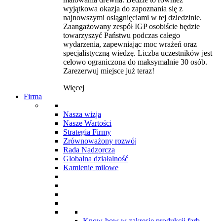
wyjątkowa okazja do zapoznania się z
najnowszymi osiągnięciami w tej dziedzinie.
Zaangażowany zespół IGP osobiście będzie
towarzyszyć Państwu podczas całego
wydarzenia, zapewniając moc wrażeń oraz
specjalistyczną wiedzę. Liczba uczestników jest
celowo ograniczona do maksymalnie 30 osób.
Zarezerwuj miejsce już teraz!
Więcej
Firma
Nasza wizja
Nasze Wartości
Strategia Firmy
Zrównoważony rozwój
Rada Nadzorcza
Globalna działalność
Kamienie milowe
Know-how w zakresie produkcji farb