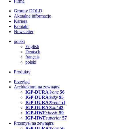
Firma
Groupy DOLD
Aktualne informacje
Kariera
Kontakt
Newsletter
polski
English
Deutsch
français
polski
Produkty
Przegląd
Architektura na zewnątrz
IGP-DURA®
one
56
IGP-DURA®
sky
95
IGP-DURA®
vent
51
IGP-DURA®
xal
42
IGP-HWF
classic
59
IGP-HWF
superior
57
Przemysł na zewnątrz
IGP-DURA®
one
56