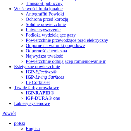
Transport publiczny
Właściwości funkcjonalne
Antygraffiti Powłoki
Ochrona przed korozją
Solidne powierzchnie
Łatwe czyszczenie
Podłoża wydzielające gazy
Powierzchnie przewodzące prąd elektryczny
Odporne na warunki pogodowe
Odporność chemiczna
Najwyższa trwałość
Powierzchnie odbijajacep romieniowanie ir
Estetyczne powierzchnie
IGP
-
Effectives®
IGP-
Living Surfaces
Le Corbusier
Trwałe farby proszkowe
IGP-RAPID®
IGP-DURA® one
Lakiery systemowe
Powrót
polski
English