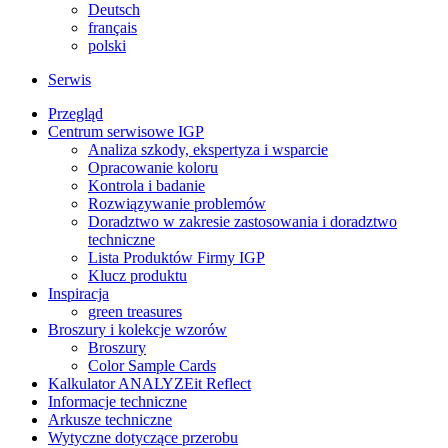
Deutsch
français
polski
Serwis
Przegląd
Centrum serwisowe IGP
Analiza szkody, ekspertyza i wsparcie
Opracowanie koloru
Kontrola i badanie
Rozwiązywanie problemów
Doradztwo w zakresie zastosowania i doradztwo
techniczne
Lista Produktów Firmy IGP
Klucz produktu
Inspiracja
green treasures
Broszury i kolekcje wzorów
Broszury
Color Sample Cards
Kalkulator ANALYZEit Reflect
Informacje techniczne
Arkusze techniczne
Wytyczne dotyczące przerobu