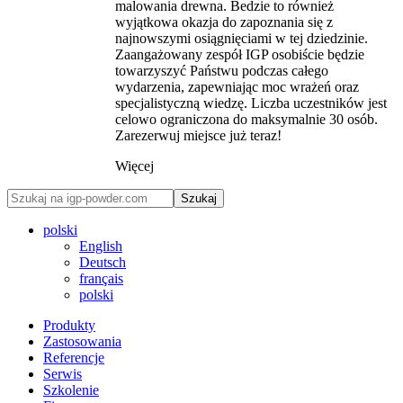
malowania drewna. Bedzie to również
wyjątkowa okazja do zapoznania się z
najnowszymi osiągnięciami w tej dziedzinie.
Zaangażowany zespół IGP osobiście będzie
towarzyszyć Państwu podczas całego
wydarzenia, zapewniając moc wrażeń oraz
specjalistyczną wiedzę. Liczba uczestników jest
celowo ograniczona do maksymalnie 30 osób.
Zarezerwuj miejsce już teraz!
Więcej
Szukaj
polski
English
Deutsch
français
polski
Produkty
Zastosowania
Referencje
Serwis
Szkolenie