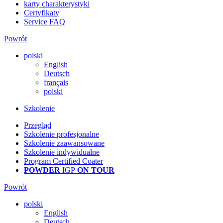
karty charakterystyki
Certyfikaty
Service FAQ
Powrót
polski
English
Deutsch
français
polski
Szkolenie
Przegląd
Szkolenie profesjonalne
Szkolenie zaawansowane
Szkolenie indywidualne
Program Certified Coater
POWDER
IGP
ON TOUR
Powrót
polski
English
Deutsch