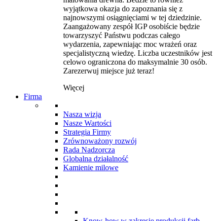
wyjątkowa okazja do zapoznania się z
najnowszymi osiągnięciami w tej dziedzinie.
Zaangażowany zespół IGP osobiście będzie
towarzyszyć Państwu podczas całego
wydarzenia, zapewniając moc wrażeń oraz
specjalistyczną wiedzę. Liczba uczestników jest
celowo ograniczona do maksymalnie 30 osób.
Zarezerwuj miejsce już teraz!
Więcej
Firma
Nasza wizja
Nasze Wartości
Strategia Firmy
Zrównoważony rozwój
Rada Nadzorcza
Globalna działalność
Kamienie milowe
Know-how w zakresie produkcji farb