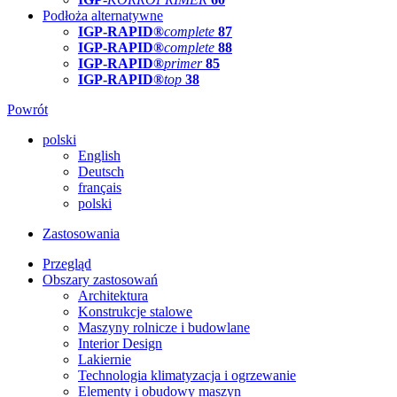
Podłoża alternatywne
IGP-RAPID®
complete
87
IGP-RAPID®
complete
88
IGP-RAPID®
primer
85
IGP-RAPID®
top
38
Powrót
polski
English
Deutsch
français
polski
Zastosowania
Przegląd
Obszary zastosowań
Architektura
Konstrukcje stalowe
Maszyny rolnicze i budowlane
Interior Design
Lakiernie
Technologia klimatyzacja i ogrzewanie
Elementy i obudowy maszyn