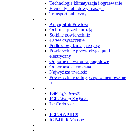
Technologia klimatyzacja i ogrzewanie
Elementy i obudowy maszyn
Transport publiczny
Antygraffiti Powłoki
Ochrona przed korozją
Solidne powierzchnie
Łatwe czyszczenie
Podłoża wydzielające gazy
Powierzchnie przewodzące prąd
elektryczny
Odporne na warunki pogodowe
Odporność chemiczna
Najwyższa trwałość
Powierzchnie odbijajacep romieniowanie
ir
IGP
-
Effectives®
IGP-
Living Surfaces
Le Corbusier
IGP-RAPID®
IGP-DURA® one