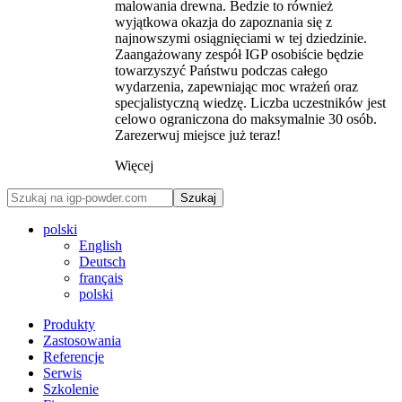
malowania drewna. Bedzie to również
wyjątkowa okazja do zapoznania się z
najnowszymi osiągnięciami w tej dziedzinie.
Zaangażowany zespół IGP osobiście będzie
towarzyszyć Państwu podczas całego
wydarzenia, zapewniając moc wrażeń oraz
specjalistyczną wiedzę. Liczba uczestników jest
celowo ograniczona do maksymalnie 30 osób.
Zarezerwuj miejsce już teraz!
Więcej
Szukaj
polski
English
Deutsch
français
polski
Produkty
Zastosowania
Referencje
Serwis
Szkolenie