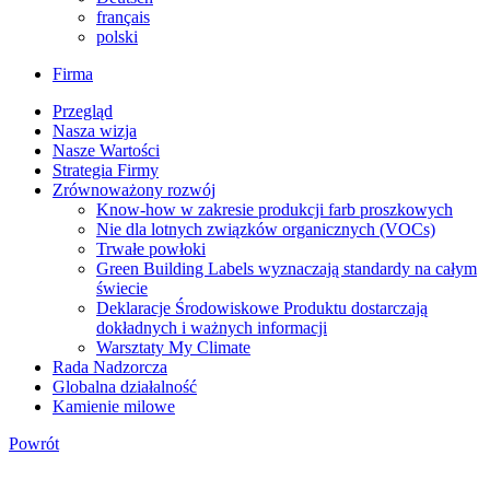
français
polski
Firma
Przegląd
Nasza wizja
Nasze Wartości
Strategia Firmy
Zrównoważony rozwój
Know-how w zakresie produkcji farb proszkowych
Nie dla lotnych związków organicznych (VOCs)
Trwałe powłoki
Green Building Labels wyznaczają standardy na całym
świecie
Deklaracje Środowiskowe Produktu dostarczają
dokładnych i ważnych informacji
Warsztaty My Climate
Rada Nadzorcza
Globalna działalność
Kamienie milowe
Powrót