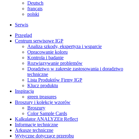
Deutsch
français
polski
Serwis
Przegląd
Centrum serwisowe IGP
Analiza szkody, ekspertyza i wsparcie
Opracowanie koloru
Kontrola i badanie
Rozwiązywanie problemów
Doradztwo w zakresie zastosowania i doradztwo
techniczne
Lista Produktów Firmy IGP
Klucz produktu
Inspiracja
green treasures
Broszury i kolekcje wzorów
Broszury
Color Sample Cards
Kalkulator ANALYZEit Reflect
Informacje techniczne
Arkusze techniczne
Wytyczne dotyczące przerobu