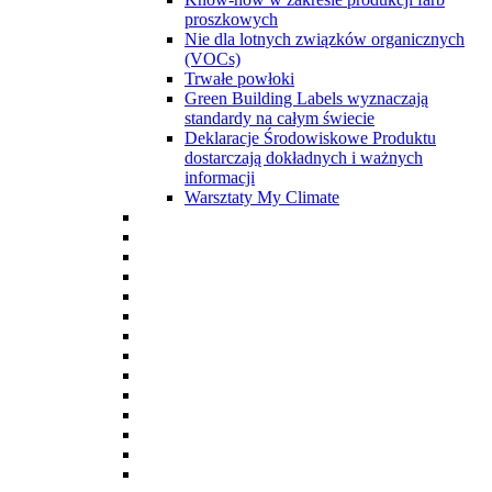
proszkowych
Nie dla lotnych związków organicznych
(VOCs)
Trwałe powłoki
Green Building Labels wyznaczają
standardy na całym świecie
Deklaracje Środowiskowe Produktu
dostarczają dokładnych i ważnych
informacji
Warsztaty My Climate