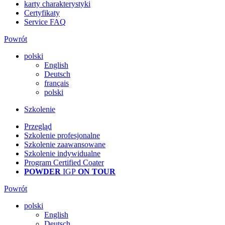
karty charakterystyki
Certyfikaty
Service FAQ
Powrót
polski
English
Deutsch
français
polski
Szkolenie
Przegląd
Szkolenie profesjonalne
Szkolenie zaawansowane
Szkolenie indywidualne
Program Certified Coater
POWDER
IGP
ON TOUR
Powrót
polski
English
Deutsch