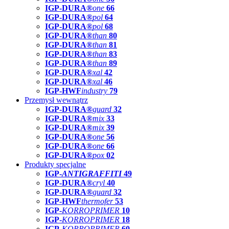
IGP-DURA®
one
66
IGP-DURA®
pol
64
IGP-DURA®
pol
68
IGP-DURA®
than
80
IGP-DURA®
than
81
IGP-DURA®
than
83
IGP-DURA®
than
89
IGP-DURA®
xal
42
IGP-DURA®
xal
46
IGP-HWF
industry
79
Przemysł wewnątrz
IGP-DURA®
guard
32
IGP-DURA®
mix
33
IGP-DURA®
mix
39
IGP-DURA®
one
56
IGP-DURA®
one
66
IGP-DURA®
pox
02
Produkty specjalne
IGP-
ANTIGRAFFITI
49
IGP-DURA®
cryl
40
IGP-DURA®
guard
32
IGP-HWF
thermofer
53
IGP-
KORROPRIMER
10
IGP-
KORROPRIMER
18
IGP-
KORROPRIMER
60