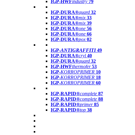
IGP-HWF
industry
79
IGP-DURA®
guard
32
IGP-DURA®
mix
33
IGP-DURA®
mix
39
IGP-DURA®
one
56
IGP-DURA®
one
66
IGP-DURA®
pox
02
IGP-
ANTIGRAFFITI
49
IGP-DURA®
cryl
40
IGP-DURA®
guard
32
IGP-HWF
thermofer
53
IGP-
KORROPRIMER
10
IGP-
KORROPRIMER
18
IGP-
KORROPRIMER
60
IGP-RAPID®
complete
87
IGP-RAPID®
complete
88
IGP-RAPID®
primer
85
IGP-RAPID®
top
38