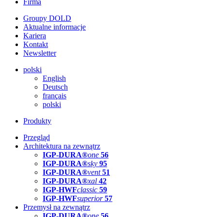
Firma
Groupy DOLD
Aktualne informacje
Kariera
Kontakt
Newsletter
polski
English
Deutsch
français
polski
Produkty
Przegląd
Architektura na zewnątrz
IGP-DURA®
one
56
IGP-DURA®
sky
95
IGP-DURA®
vent
51
IGP-DURA®
xal
42
IGP-HWF
classic
59
IGP-HWF
superior
57
Przemysł na zewnątrz
IGP-DURA®
one
56