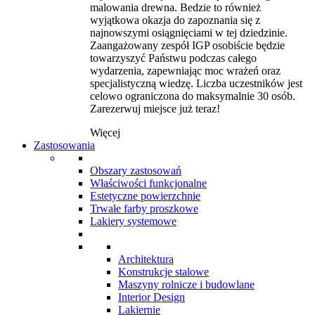
malowania drewna. Bedzie to również
wyjątkowa okazja do zapoznania się z
najnowszymi osiągnięciami w tej dziedzinie.
Zaangażowany zespół IGP osobiście będzie
towarzyszyć Państwu podczas całego
wydarzenia, zapewniając moc wrażeń oraz
specjalistyczną wiedzę. Liczba uczestników jest
celowo ograniczona do maksymalnie 30 osób.
Zarezerwuj miejsce już teraz!
Więcej
Zastosowania
Obszary zastosowań
Właściwości funkcjonalne
Estetyczne powierzchnie
Trwałe farby proszkowe
Lakiery systemowe
Architektura
Konstrukcje stalowe
Maszyny rolnicze i budowlane
Interior Design
Lakiernie