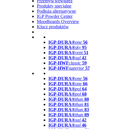
Przemysł wewnątrz
Produkty specjalne
Podłoża alternatywne
IGP Powder Center
Moodboards Overview
Klucz produktów
IGP-DURA®
one
56
IGP-DURA®
sky
95
IGP-DURA®
vent
51
IGP-DURA®
xal
42
IGP-HWF
classic
59
IGP-HWF
superior
57
IGP-DURA®
one
56
IGP-DURA®
one
66
IGP-DURA®
pol
64
IGP-DURA®
pol
68
IGP-DURA®
than
80
IGP-DURA®
than
81
IGP-DURA®
than
83
IGP-DURA®
than
89
IGP-DURA®
xal
42
IGP-DURA®
xal
46