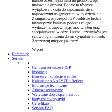
najnowocześniejsza linia do proszkowego
malowania drewna. Bedzie to również
wyjątkowa okazja do zapoznania się z
najnowszymi osiągnięciami w tej dziedzinie.
Zaangażowany zespół IGP osobiście będzie
towarzyszyć Państwu podczas całego
wydarzenia, zapewniając moc wrażeń oraz
specjalistyczną wiedzę. Liczba uczestników jest
celowo ograniczona do maksymalnie 30 osób.
Zarezerwuj miejsce już teraz!
Więcej
Referencje
Serwis
Centrum serwisowe IGP
Inspiracja
Broszury i kolekcje wzorów
Kalkulator ANALYZEit Reflect
Informacje techniczne
Arkusze techniczne
Wytyczne dotyczące przerobu
karty charakterystyki
Certyfikaty
Service FAQ