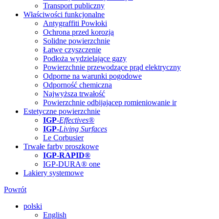
Transport publiczny
Właściwości funkcjonalne
Antygraffiti Powłoki
Ochrona przed korozją
Solidne powierzchnie
Łatwe czyszczenie
Podłoża wydzielające gazy
Powierzchnie przewodzące prąd elektryczny
Odporne na warunki pogodowe
Odporność chemiczna
Najwyższa trwałość
Powierzchnie odbijajacep romieniowanie ir
Estetyczne powierzchnie
IGP
-
Effectives®
IGP-
Living Surfaces
Le Corbusier
Trwałe farby proszkowe
IGP-RAPID®
IGP-DURA® one
Lakiery systemowe
Powrót
polski
English