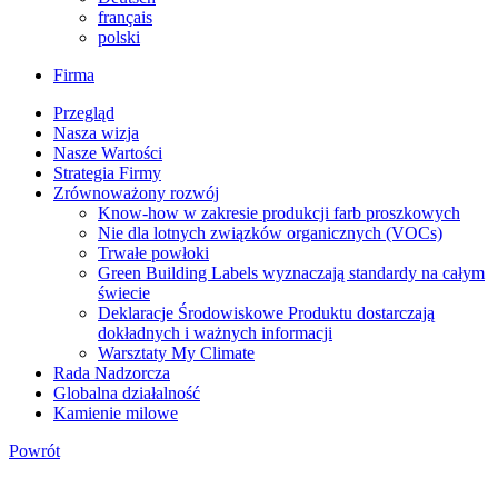
français
polski
Firma
Przegląd
Nasza wizja
Nasze Wartości
Strategia Firmy
Zrównoważony rozwój
Know-how w zakresie produkcji farb proszkowych
Nie dla lotnych związków organicznych (VOCs)
Trwałe powłoki
Green Building Labels wyznaczają standardy na całym
świecie
Deklaracje Środowiskowe Produktu dostarczają
dokładnych i ważnych informacji
Warsztaty My Climate
Rada Nadzorcza
Globalna działalność
Kamienie milowe
Powrót