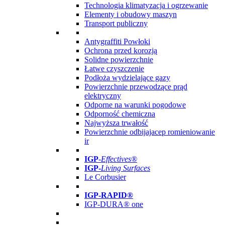
Technologia klimatyzacja i ogrzewanie
Elementy i obudowy maszyn
Transport publiczny
Antygraffiti Powłoki
Ochrona przed korozją
Solidne powierzchnie
Łatwe czyszczenie
Podłoża wydzielające gazy
Powierzchnie przewodzące prąd
elektryczny
Odporne na warunki pogodowe
Odporność chemiczna
Najwyższa trwałość
Powierzchnie odbijajacep romieniowanie
ir
IGP
-
Effectives®
IGP-
Living Surfaces
Le Corbusier
IGP-RAPID®
IGP-DURA® one