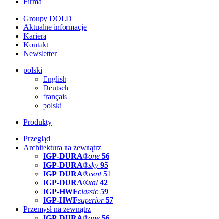
Firma
Groupy DOLD
Aktualne informacje
Kariera
Kontakt
Newsletter
polski
English
Deutsch
français
polski
Produkty
Przegląd
Architektura na zewnątrz
IGP-DURA®
one
56
IGP-DURA®
sky
95
IGP-DURA®
vent
51
IGP-DURA®
xal
42
IGP-HWF
classic
59
IGP-HWF
superior
57
Przemysł na zewnątrz
IGP-DURA®
one
56