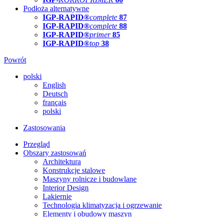
Podłoża alternatywne
IGP-RAPID®
complete
87
IGP-RAPID®
complete
88
IGP-RAPID®
primer
85
IGP-RAPID®
top
38
Powrót
polski
English
Deutsch
français
polski
Zastosowania
Przegląd
Obszary zastosowań
Architektura
Konstrukcje stalowe
Maszyny rolnicze i budowlane
Interior Design
Lakiernie
Technologia klimatyzacja i ogrzewanie
Elementy i obudowy maszyn