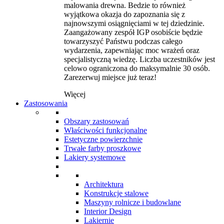
malowania drewna. Bedzie to również
wyjątkowa okazja do zapoznania się z
najnowszymi osiągnięciami w tej dziedzinie.
Zaangażowany zespół IGP osobiście będzie
towarzyszyć Państwu podczas całego
wydarzenia, zapewniając moc wrażeń oraz
specjalistyczną wiedzę. Liczba uczestników jest
celowo ograniczona do maksymalnie 30 osób.
Zarezerwuj miejsce już teraz!
Więcej
Zastosowania
Obszary zastosowań
Właściwości funkcjonalne
Estetyczne powierzchnie
Trwałe farby proszkowe
Lakiery systemowe
Architektura
Konstrukcje stalowe
Maszyny rolnicze i budowlane
Interior Design
Lakiernie