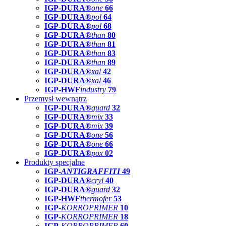
IGP-DURA®
one
66
IGP-DURA®
pol
64
IGP-DURA®
pol
68
IGP-DURA®
than
80
IGP-DURA®
than
81
IGP-DURA®
than
83
IGP-DURA®
than
89
IGP-DURA®
xal
42
IGP-DURA®
xal
46
IGP-HWF
industry
79
Przemysł wewnątrz
IGP-DURA®
guard
32
IGP-DURA®
mix
33
IGP-DURA®
mix
39
IGP-DURA®
one
56
IGP-DURA®
one
66
IGP-DURA®
pox
02
Produkty specjalne
IGP-
ANTIGRAFFITI
49
IGP-DURA®
cryl
40
IGP-DURA®
guard
32
IGP-HWF
thermofer
53
IGP-
KORROPRIMER
10
IGP-
KORROPRIMER
18
IGP-
KORROPRIMER
60