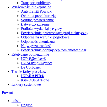
Transport publiczny
Właściwości funkcjonalne
Antygraffiti Powłoki
Ochrona przed korozją
Solidne powierzchnie
Łatwe czyszczenie
Podłoża wydzielające gazy
Powierzchnie przewodzące prąd elektryczny
Odporne na warunki pogodowe
Odporność chemiczna
Najwyższa trwałość
Powierzchnie odbijajacep romieniowanie ir
Estetyczne powierzchnie
IGP
-
Effectives®
IGP-
Living Surfaces
Le Corbusier
Trwałe farby proszkowe
IGP-RAPID®
IGP-DURA® one
Lakiery systemowe
Powrót
polski
English