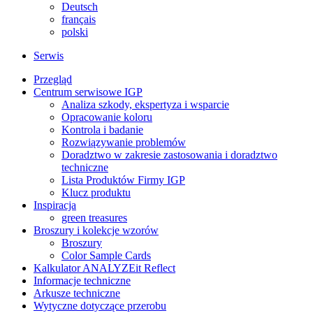
Deutsch
français
polski
Serwis
Przegląd
Centrum serwisowe IGP
Analiza szkody, ekspertyza i wsparcie
Opracowanie koloru
Kontrola i badanie
Rozwiązywanie problemów
Doradztwo w zakresie zastosowania i doradztwo
techniczne
Lista Produktów Firmy IGP
Klucz produktu
Inspiracja
green treasures
Broszury i kolekcje wzorów
Broszury
Color Sample Cards
Kalkulator ANALYZEit Reflect
Informacje techniczne
Arkusze techniczne
Wytyczne dotyczące przerobu