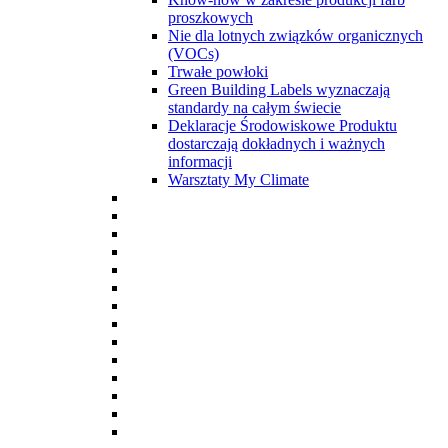
proszkowych
Nie dla lotnych związków organicznych
(VOCs)
Trwałe powłoki
Green Building Labels wyznaczają
standardy na całym świecie
Deklaracje Środowiskowe Produktu
dostarczają dokładnych i ważnych
informacji
Warsztaty My Climate