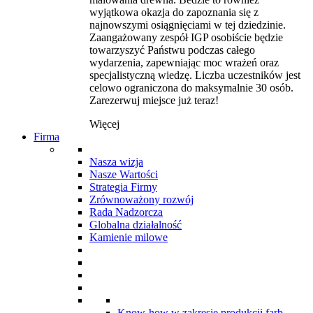
wyjątkowa okazja do zapoznania się z
najnowszymi osiągnięciami w tej dziedzinie.
Zaangażowany zespół IGP osobiście będzie
towarzyszyć Państwu podczas całego
wydarzenia, zapewniając moc wrażeń oraz
specjalistyczną wiedzę. Liczba uczestników jest
celowo ograniczona do maksymalnie 30 osób.
Zarezerwuj miejsce już teraz!
Więcej
Firma
Nasza wizja
Nasze Wartości
Strategia Firmy
Zrównoważony rozwój
Rada Nadzorcza
Globalna działalność
Kamienie milowe
Know-how w zakresie produkcji farb