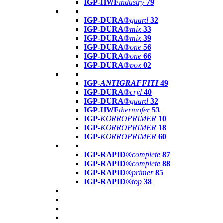
IGP-HWF
industry
79
IGP-DURA®
guard
32
IGP-DURA®
mix
33
IGP-DURA®
mix
39
IGP-DURA®
one
56
IGP-DURA®
one
66
IGP-DURA®
pox
02
IGP-
ANTIGRAFFITI
49
IGP-DURA®
cryl
40
IGP-DURA®
guard
32
IGP-HWF
thermofer
53
IGP-
KORROPRIMER
10
IGP-
KORROPRIMER
18
IGP-
KORROPRIMER
60
IGP-RAPID®
complete
87
IGP-RAPID®
complete
88
IGP-RAPID®
primer
85
IGP-RAPID®
top
38