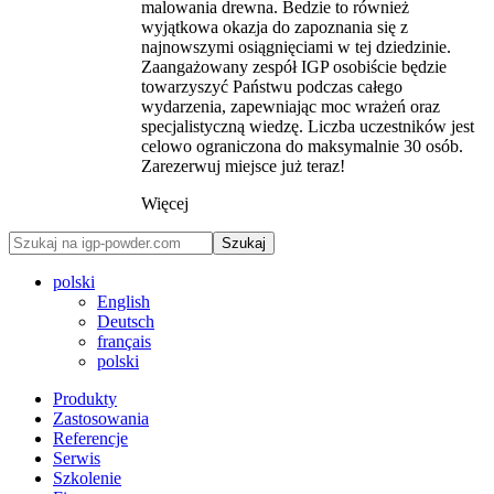
malowania drewna. Bedzie to również
wyjątkowa okazja do zapoznania się z
najnowszymi osiągnięciami w tej dziedzinie.
Zaangażowany zespół IGP osobiście będzie
towarzyszyć Państwu podczas całego
wydarzenia, zapewniając moc wrażeń oraz
specjalistyczną wiedzę. Liczba uczestników jest
celowo ograniczona do maksymalnie 30 osób.
Zarezerwuj miejsce już teraz!
Więcej
Szukaj
polski
English
Deutsch
français
polski
Produkty
Zastosowania
Referencje
Serwis
Szkolenie