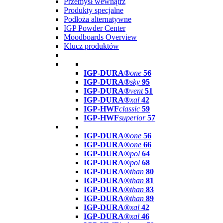
Przemysł wewnątrz
Produkty specjalne
Podłoża alternatywne
IGP Powder Center
Moodboards Overview
Klucz produktów
IGP-DURA®
one
56
IGP-DURA®
sky
95
IGP-DURA®
vent
51
IGP-DURA®
xal
42
IGP-HWF
classic
59
IGP-HWF
superior
57
IGP-DURA®
one
56
IGP-DURA®
one
66
IGP-DURA®
pol
64
IGP-DURA®
pol
68
IGP-DURA®
than
80
IGP-DURA®
than
81
IGP-DURA®
than
83
IGP-DURA®
than
89
IGP-DURA®
xal
42
IGP-DURA®
xal
46