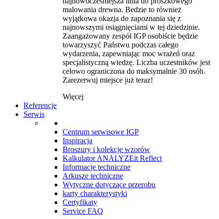
najnowocześniejsza linia do proszkowego
malowania drewna. Bedzie to również
wyjątkowa okazja do zapoznania się z
najnowszymi osiągnięciami w tej dziedzinie.
Zaangażowany zespół IGP osobiście będzie
towarzyszyć Państwu podczas całego
wydarzenia, zapewniając moc wrażeń oraz
specjalistyczną wiedzę. Liczba uczestników jest
celowo ograniczona do maksymalnie 30 osób.
Zarezerwuj miejsce już teraz!
Więcej
Referencje
Serwis
Centrum serwisowe IGP
Inspiracja
Broszury i kolekcje wzorów
Kalkulator ANALYZEit Reflect
Informacje techniczne
Arkusze techniczne
Wytyczne dotyczące przerobu
karty charakterystyki
Certyfikaty
Service FAQ