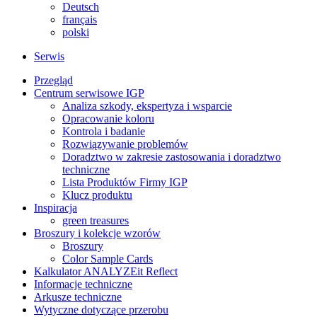
Deutsch
français
polski
Serwis
Przegląd
Centrum serwisowe IGP
Analiza szkody, ekspertyza i wsparcie
Opracowanie koloru
Kontrola i badanie
Rozwiązywanie problemów
Doradztwo w zakresie zastosowania i doradztwo
techniczne
Lista Produktów Firmy IGP
Klucz produktu
Inspiracja
green treasures
Broszury i kolekcje wzorów
Broszury
Color Sample Cards
Kalkulator ANALYZEit Reflect
Informacje techniczne
Arkusze techniczne
Wytyczne dotyczące przerobu