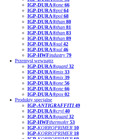
IGP-DURA®
one
66
IGP-DURA®
pol
64
IGP-DURA®
pol
68
IGP-DURA®
than
80
IGP-DURA®
than
81
IGP-DURA®
than
83
IGP-DURA®
than
89
IGP-DURA®
xal
42
IGP-DURA®
xal
46
IGP-HWF
industry
79
Przemysł wewnątrz
IGP-DURA®
guard
32
IGP-DURA®
mix
33
IGP-DURA®
mix
39
IGP-DURA®
one
56
IGP-DURA®
one
66
IGP-DURA®
pox
02
Produkty specjalne
IGP-
ANTIGRAFFITI
49
IGP-DURA®
cryl
40
IGP-DURA®
guard
32
IGP-HWF
thermofer
53
IGP-
KORROPRIMER
10
IGP-
KORROPRIMER
18
IGP-
KORROPRIMER
60