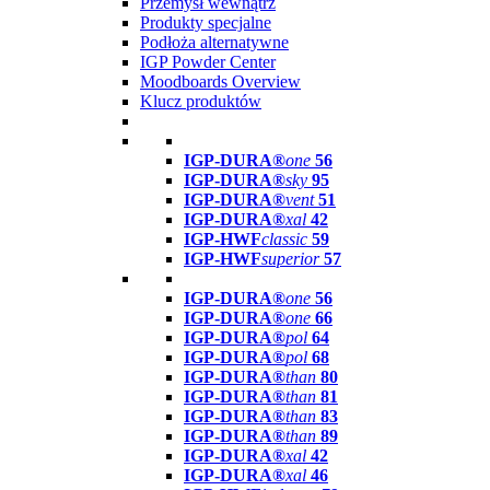
Przemysł wewnątrz
Produkty specjalne
Podłoża alternatywne
IGP Powder Center
Moodboards Overview
Klucz produktów
IGP-DURA®
one
56
IGP-DURA®
sky
95
IGP-DURA®
vent
51
IGP-DURA®
xal
42
IGP-HWF
classic
59
IGP-HWF
superior
57
IGP-DURA®
one
56
IGP-DURA®
one
66
IGP-DURA®
pol
64
IGP-DURA®
pol
68
IGP-DURA®
than
80
IGP-DURA®
than
81
IGP-DURA®
than
83
IGP-DURA®
than
89
IGP-DURA®
xal
42
IGP-DURA®
xal
46