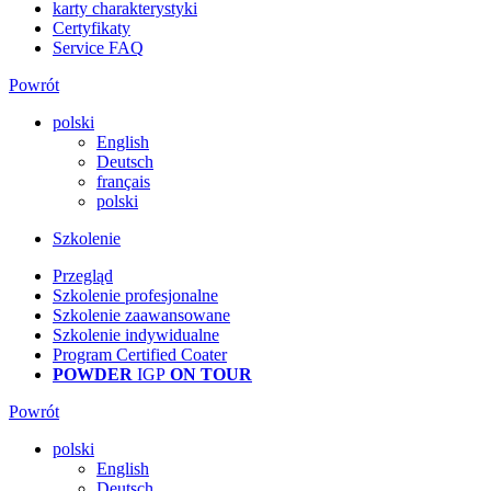
karty charakterystyki
Certyfikaty
Service FAQ
Powrót
polski
English
Deutsch
français
polski
Szkolenie
Przegląd
Szkolenie profesjonalne
Szkolenie zaawansowane
Szkolenie indywidualne
Program Certified Coater
POWDER
IGP
ON TOUR
Powrót
polski
English
Deutsch