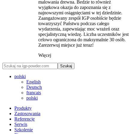
malowania drewna. Bedzie to również
wyjątkowa okazja do zapoznania się z
najnowszymi osiągnięciami w tej dziedzinie.
Zaangażowany zespół IGP osobiście będzie
towarzyszyć Państwu podczas całego
wydarzenia, zapewniając moc wrażeń oraz
specjalistyczną wiedzę. Liczba uczestników jest
celowo ograniczona do maksymalnie 30 osób.
Zarezerwuj miejsce już teraz!
Więcej
Szukaj
polski
English
Deutsch
français
polski
Produkty
Zastosowania
Referencje
Serwis
Szkolenie