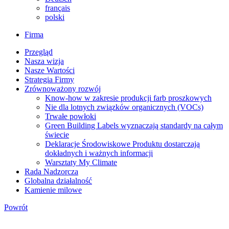
français
polski
Firma
Przegląd
Nasza wizja
Nasze Wartości
Strategia Firmy
Zrównoważony rozwój
Know-how w zakresie produkcji farb proszkowych
Nie dla lotnych związków organicznych (VOCs)
Trwałe powłoki
Green Building Labels wyznaczają standardy na całym
świecie
Deklaracje Środowiskowe Produktu dostarczają
dokładnych i ważnych informacji
Warsztaty My Climate
Rada Nadzorcza
Globalna działalność
Kamienie milowe
Powrót