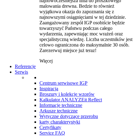
najnowocześniejsza linia do proszkowego
malowania drewna. Bedzie to również
wyjątkowa okazja do zapoznania się z
najnowszymi osiągnięciami w tej dziedzinie.
Zaangażowany zespół IGP osobiście będzie
towarzyszyć Państwu podczas całego
wydarzenia, zapewniając moc wrażeń oraz
specjalistyczną wiedzę. Liczba uczestników jest
celowo ograniczona do maksymalnie 30 osób.
Zarezerwuj miejsce już teraz!
Więcej
Referencje
Serwis
Centrum serwisowe IGP
Inspiracja
Broszury i kolekcje wzorów
Kalkulator ANALYZEit Reflect
Informacje techniczne
Arkusze techniczne
Wytyczne dotyczące przerobu
karty charakterystyki
Certyfikaty
Service FAQ