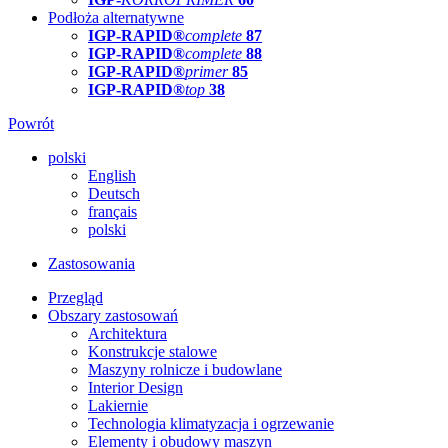
Podłoża alternatywne
IGP-RAPID®
complete
87
IGP-RAPID®
complete
88
IGP-RAPID®
primer
85
IGP-RAPID®
top
38
Powrót
polski
English
Deutsch
français
polski
Zastosowania
Przegląd
Obszary zastosowań
Architektura
Konstrukcje stalowe
Maszyny rolnicze i budowlane
Interior Design
Lakiernie
Technologia klimatyzacja i ogrzewanie
Elementy i obudowy maszyn