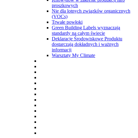
proszkowych
Nie dla lotnych związków organicznych
(VOCs)
Trwałe powłoki
Green Building Labels wyznaczają
standardy na całym świecie
Deklaracje Środowiskowe Produktu
dostarczają dokładnych i ważnych
informacji
Warsztaty My Climate