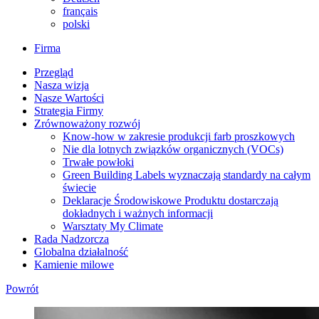
français
polski
Firma
Przegląd
Nasza wizja
Nasze Wartości
Strategia Firmy
Zrównoważony rozwój
Know-how w zakresie produkcji farb proszkowych
Nie dla lotnych związków organicznych (VOCs)
Trwałe powłoki
Green Building Labels wyznaczają standardy na całym
świecie
Deklaracje Środowiskowe Produktu dostarczają
dokładnych i ważnych informacji
Warsztaty My Climate
Rada Nadzorcza
Globalna działalność
Kamienie milowe
Powrót