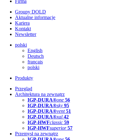
Firma
Groupy DOLD
Aktualne informacje
Kariera
Kontakt
Newsletter
polski
English
Deutsch
français
polski
Produkty
Przegląd
Architektura na zewnątrz
IGP-DURA®
one
56
IGP-DURA®
sky
95
IGP-DURA®
vent
51
IGP-DURA®
xal
42
IGP-HWF
classic
59
IGP-HWF
superior
57
Przemysł na zewnątrz
IGP-DURA®
one
56