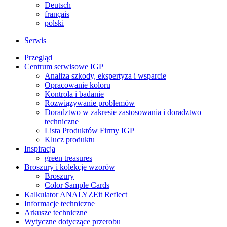
Deutsch
français
polski
Serwis
Przegląd
Centrum serwisowe IGP
Analiza szkody, ekspertyza i wsparcie
Opracowanie koloru
Kontrola i badanie
Rozwiązywanie problemów
Doradztwo w zakresie zastosowania i doradztwo
techniczne
Lista Produktów Firmy IGP
Klucz produktu
Inspiracja
green treasures
Broszury i kolekcje wzorów
Broszury
Color Sample Cards
Kalkulator ANALYZEit Reflect
Informacje techniczne
Arkusze techniczne
Wytyczne dotyczące przerobu