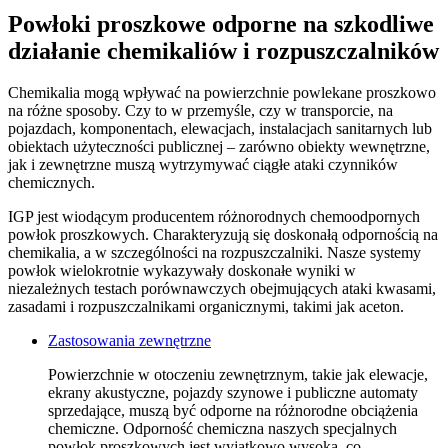
Powłoki proszkowe odporne na szkodliwe
działanie chemikaliów i rozpuszczalników
Chemikalia mogą wpływać na powierzchnie powlekane proszkowo
na różne sposoby. Czy to w przemyśle, czy w transporcie, na
pojazdach, komponentach, elewacjach, instalacjach sanitarnych lub
obiektach użyteczności publicznej – zarówno obiekty wewnętrzne,
jak i zewnętrzne muszą wytrzymywać ciągłe ataki czynników
chemicznych.
IGP jest wiodącym producentem różnorodnych chemoodpornych
powłok proszkowych. Charakteryzują się doskonałą odpornością na
chemikalia, a w szczególności na rozpuszczalniki. Nasze systemy
powłok wielokrotnie wykazywały doskonałe wyniki w
niezależnych testach porównawczych obejmujących ataki kwasami,
zasadami i rozpuszczalnikami organicznymi, takimi jak aceton.
Zastosowania zewnętrzne
Powierzchnie w otoczeniu zewnętrznym, takie jak elewacje,
ekrany akustyczne, pojazdy szynowe i publiczne automaty
sprzedające, muszą być odporne na różnorodne obciążenia
chemiczne. Odporność chemiczna naszych specjalnych
powłok proszkowych jest wyjątkowo wysoka, co