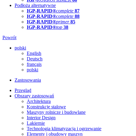
Podłoża alternatywne
IGP-RAPID®
complete
87
IGP-RAPID®
complete
88
IGP-RAPID®
primer
85
IGP-RAPID®
top
38
Powrót
polski
English
Deutsch
français
polski
Zastosowania
Przegląd
Obszary zastosowań
Architektura
Konstrukcje stalowe
Maszyny rolnicze i budowlane
Interior Design
Lakiernie
Technologia klimatyzacja i ogrzewanie
Elementy i obudowy maszyn