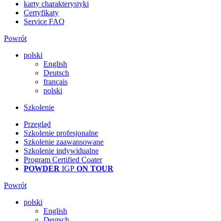
karty charakterystyki
Certyfikaty
Service FAQ
Powrót
polski
English
Deutsch
français
polski
Szkolenie
Przegląd
Szkolenie profesjonalne
Szkolenie zaawansowane
Szkolenie indywidualne
Program Certified Coater
POWDER
IGP
ON TOUR
Powrót
polski
English
Deutsch