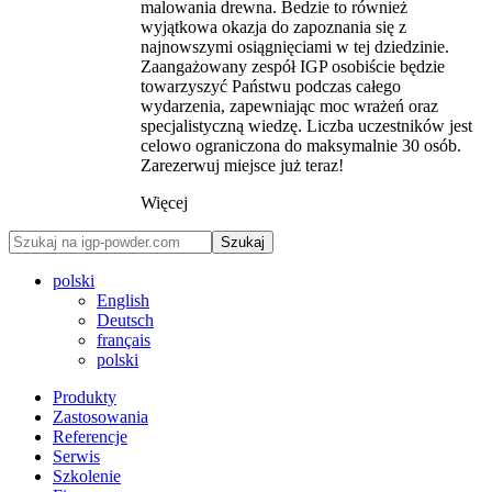
malowania drewna. Bedzie to również
wyjątkowa okazja do zapoznania się z
najnowszymi osiągnięciami w tej dziedzinie.
Zaangażowany zespół IGP osobiście będzie
towarzyszyć Państwu podczas całego
wydarzenia, zapewniając moc wrażeń oraz
specjalistyczną wiedzę. Liczba uczestników jest
celowo ograniczona do maksymalnie 30 osób.
Zarezerwuj miejsce już teraz!
Więcej
Szukaj
polski
English
Deutsch
français
polski
Produkty
Zastosowania
Referencje
Serwis
Szkolenie