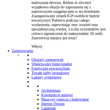
malowania drewna. Bedzie to również
wyjątkowa okazja do zapoznania się z
najnowszymi osiągnięciami w tej dziedzinie.
Zaangażowany zespół IGP osobiście będzie
towarzyszyć Państwu podczas całego
wydarzenia, zapewniając moc wrażeń oraz
specjalistyczną wiedzę. Liczba uczestników jest
celowo ograniczona do maksymalnie 30 osób.
Zarezerwuj miejsce już teraz!
Więcej
Zastosowania
Obszary zastosowań
Właściwości funkcjonalne
Estetyczne powierzchnie
Trwałe farby proszkowe
Lakiery systemowe
Architektura
Konstrukcje stalowe
Maszyny rolnicze i budowlane
Interior Design
Lakiernie