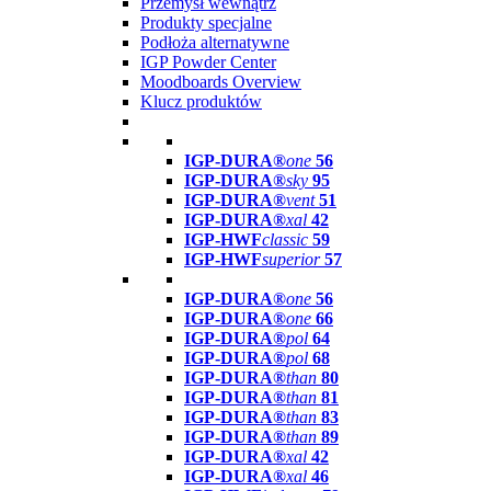
Przemysł wewnątrz
Produkty specjalne
Podłoża alternatywne
IGP Powder Center
Moodboards Overview
Klucz produktów
IGP-DURA®
one
56
IGP-DURA®
sky
95
IGP-DURA®
vent
51
IGP-DURA®
xal
42
IGP-HWF
classic
59
IGP-HWF
superior
57
IGP-DURA®
one
56
IGP-DURA®
one
66
IGP-DURA®
pol
64
IGP-DURA®
pol
68
IGP-DURA®
than
80
IGP-DURA®
than
81
IGP-DURA®
than
83
IGP-DURA®
than
89
IGP-DURA®
xal
42
IGP-DURA®
xal
46