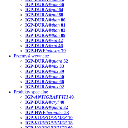
IGP-DURA®
one
66
IGP-DURA®
pol
64
IGP-DURA®
pol
68
IGP-DURA®
than
80
IGP-DURA®
than
81
IGP-DURA®
than
83
IGP-DURA®
than
89
IGP-DURA®
xal
42
IGP-DURA®
xal
46
IGP-HWF
industry
79
Przemysł wewnątrz
IGP-DURA®
guard
32
IGP-DURA®
mix
33
IGP-DURA®
mix
39
IGP-DURA®
one
56
IGP-DURA®
one
66
IGP-DURA®
pox
02
Produkty specjalne
IGP-
ANTIGRAFFITI
49
IGP-DURA®
cryl
40
IGP-DURA®
guard
32
IGP-HWF
thermofer
53
IGP-
KORROPRIMER
10
IGP-
KORROPRIMER
18
IGP-
KORROPRIMER
60