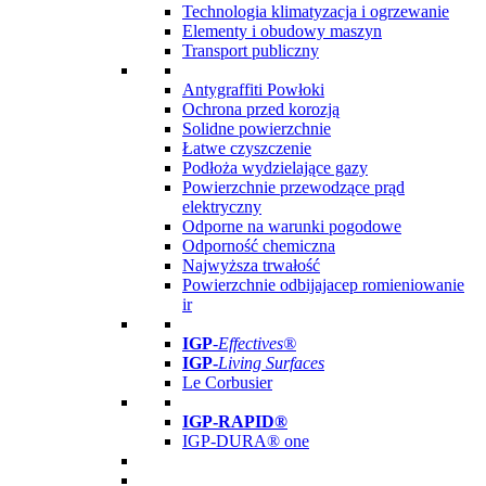
Technologia klimatyzacja i ogrzewanie
Elementy i obudowy maszyn
Transport publiczny
Antygraffiti Powłoki
Ochrona przed korozją
Solidne powierzchnie
Łatwe czyszczenie
Podłoża wydzielające gazy
Powierzchnie przewodzące prąd
elektryczny
Odporne na warunki pogodowe
Odporność chemiczna
Najwyższa trwałość
Powierzchnie odbijajacep romieniowanie
ir
IGP
-
Effectives®
IGP-
Living Surfaces
Le Corbusier
IGP-RAPID®
IGP-DURA® one