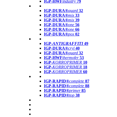
IGP-HWF
industry
79
IGP-DURA®
guard
32
IGP-DURA®
mix
33
IGP-DURA®
mix
39
IGP-DURA®
one
56
IGP-DURA®
one
66
IGP-DURA®
pox
02
IGP-
ANTIGRAFFITI
49
IGP-DURA®
cryl
40
IGP-DURA®
guard
32
IGP-HWF
thermofer
53
IGP-
KORROPRIMER
10
IGP-
KORROPRIMER
18
IGP-
KORROPRIMER
60
IGP-RAPID®
complete
87
IGP-RAPID®
complete
88
IGP-RAPID®
primer
85
IGP-RAPID®
top
38