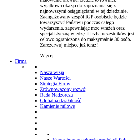
wyjątkowa okazja do zapoznania się z
najnowszymi osiągnięciami w tej dziedzinie.
Zaangażowany zespół IGP osobiście będzie
towarzyszyć Państwu podczas całego
wydarzenia, zapewniając moc wrażeń oraz
specjalistyczną wiedzę. Liczba uczestników jest
celowo ograniczona do maksymalnie 30 osób.
Zarezerwuj miejsce już teraz!
Więcej
Firma
Nasza wizja
Nasze Wartości
Strategia Firmy
Zrównoważony rozwój
Rada Nadzorcza
Globalna działalność
Kamienie milowe
Know-how w zakresie produkcji farb