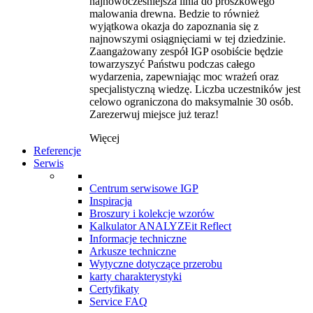
najnowocześniejsza linia do proszkowego
malowania drewna. Bedzie to również
wyjątkowa okazja do zapoznania się z
najnowszymi osiągnięciami w tej dziedzinie.
Zaangażowany zespół IGP osobiście będzie
towarzyszyć Państwu podczas całego
wydarzenia, zapewniając moc wrażeń oraz
specjalistyczną wiedzę. Liczba uczestników jest
celowo ograniczona do maksymalnie 30 osób.
Zarezerwuj miejsce już teraz!
Więcej
Referencje
Serwis
Centrum serwisowe IGP
Inspiracja
Broszury i kolekcje wzorów
Kalkulator ANALYZEit Reflect
Informacje techniczne
Arkusze techniczne
Wytyczne dotyczące przerobu
karty charakterystyki
Certyfikaty
Service FAQ