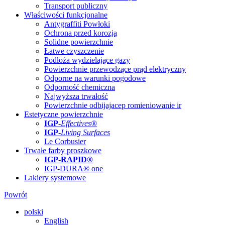
Transport publiczny
Właściwości funkcjonalne
Antygraffiti Powłoki
Ochrona przed korozją
Solidne powierzchnie
Łatwe czyszczenie
Podłoża wydzielające gazy
Powierzchnie przewodzące prąd elektryczny
Odporne na warunki pogodowe
Odporność chemiczna
Najwyższa trwałość
Powierzchnie odbijajacep romieniowanie ir
Estetyczne powierzchnie
IGP
-
Effectives®
IGP-
Living Surfaces
Le Corbusier
Trwałe farby proszkowe
IGP-RAPID®
IGP-DURA® one
Lakiery systemowe
Powrót
polski
English