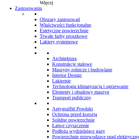
Więcej
Zastosowania
Obszary zastosowań
Właściwości funkcjonalne
Estetyczne powierzchnie
Trwałe farby proszkowe
Lakiery systemowe
Architektura
Konstrukcje stalowe
Maszyny rolnicze i budowlane
Interior Design
Lakiernie
Technologia klimatyzacja i ogrzewanie
Elementy i obudowy maszyn
Transport publiczny
Antygraffiti Powłoki
Ochrona przed korozją
Solidne powierzchnie
Łatwe czyszczenie
Podłoża wydzielające gazy
Powierzchnie przewodzące prąd elektryczn