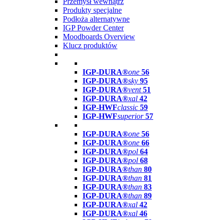
Przemysł wewnątrz
Produkty specjalne
Podłoża alternatywne
IGP Powder Center
Moodboards Overview
Klucz produktów
IGP-DURA®
one
56
IGP-DURA®
sky
95
IGP-DURA®
vent
51
IGP-DURA®
xal
42
IGP-HWF
classic
59
IGP-HWF
superior
57
IGP-DURA®
one
56
IGP-DURA®
one
66
IGP-DURA®
pol
64
IGP-DURA®
pol
68
IGP-DURA®
than
80
IGP-DURA®
than
81
IGP-DURA®
than
83
IGP-DURA®
than
89
IGP-DURA®
xal
42
IGP-DURA®
xal
46