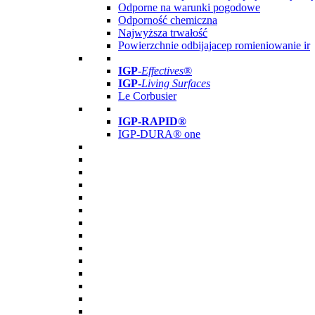
Odporne na warunki pogodowe
Odporność chemiczna
Najwyższa trwałość
Powierzchnie odbijajacep romieniowanie ir
IGP
-
Effectives®
IGP-
Living Surfaces
Le Corbusier
IGP-RAPID®
IGP-DURA® one