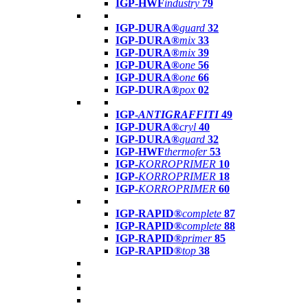
IGP-HWF
industry
79
IGP-DURA®
guard
32
IGP-DURA®
mix
33
IGP-DURA®
mix
39
IGP-DURA®
one
56
IGP-DURA®
one
66
IGP-DURA®
pox
02
IGP-
ANTIGRAFFITI
49
IGP-DURA®
cryl
40
IGP-DURA®
guard
32
IGP-HWF
thermofer
53
IGP-
KORROPRIMER
10
IGP-
KORROPRIMER
18
IGP-
KORROPRIMER
60
IGP-RAPID®
complete
87
IGP-RAPID®
complete
88
IGP-RAPID®
primer
85
IGP-RAPID®
top
38