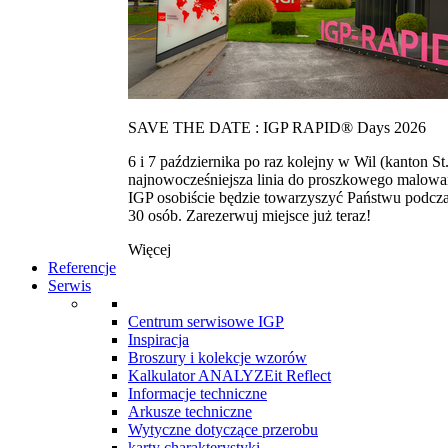
SAVE THE DATE : IGP RAPID® Days 2026
6 i 7 października po raz kolejny w Wil (kanton
najnowocześniejsza linia do proszkowego malowan
IGP osobiście będzie towarzyszyć Państwu podcza
30 osób. Zarezerwuj miejsce już teraz!
Więcej
Referencje
Serwis
Centrum serwisowe IGP
Inspiracja
Broszury i kolekcje wzorów
Kalkulator ANALYZEit Reflect
Informacje techniczne
Arkusze techniczne
Wytyczne dotyczące przerobu
karty charakterystyki