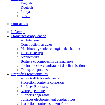
English
Deutsch
français
polski
Utilisations
L'Aperçu
Domaines d’application
Architecture
Construction en acier
Machines agricoles et engins de chantier
Interior Design
Applicateurs
Boîtiers et composants de machines
Techniques de chauffage et de climatisation
Transports publics
Propriétés fonctionnelles
Anti-Graffiti Revêtements
Protection contre la corrosion
Surfaces Robustes
Nettoyage facile
Supports dégazants
Surfaces électriquement conductrices
Protection contre les intempéries