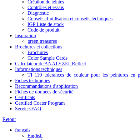
Création de teintes
Contrôles et essais
Diagnostic
Conseils d’utilisation et conseils techniques
IGP Liste de stock
Code de produit
Inspiration
green treasures
Brochures et collections
Brochures
Color Sample Cards
Calculateur de ANALYZEit Reflect
Informations techniques
TI_119_tolerances_de_couleur_pour_les_peintures_en_p
Fiches techniques
Recommandations d'application
Fiches de données de sécurité
Certificats
Certified Coater Program
Service-FAQ
Retour
français
English