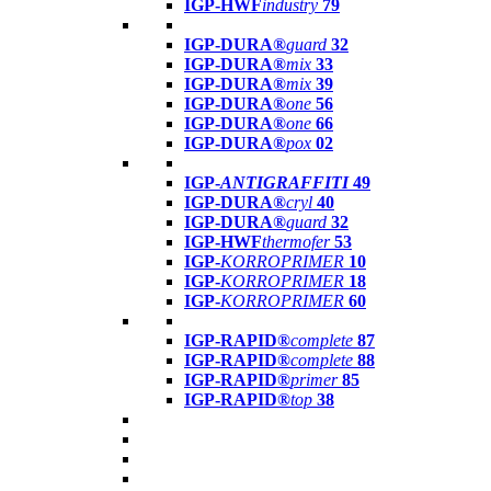
IGP-HWF
industry
79
IGP-DURA®
guard
32
IGP-DURA®
mix
33
IGP-DURA®
mix
39
IGP-DURA®
one
56
IGP-DURA®
one
66
IGP-DURA®
pox
02
IGP-
ANTIGRAFFITI
49
IGP-DURA®
cryl
40
IGP-DURA®
guard
32
IGP-HWF
thermofer
53
IGP-
KORROPRIMER
10
IGP-
KORROPRIMER
18
IGP-
KORROPRIMER
60
IGP-RAPID®
complete
87
IGP-RAPID®
complete
88
IGP-RAPID®
primer
85
IGP-RAPID®
top
38