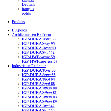
Deutsch
français
polski
Produits
L'Aperçu
Architecture en Extérieur
IGP-DURA®
one
56
IGP-DURA®
sky
95
IGP-DURA®
vent
51
IGP-DURA®
xal
42
IGP-HWF
classic
59
IGP-HWF
superior
57
Industrie en Extérieur
IGP-DURA®
one
56
IGP-DURA®
one
66
IGP-DURA®
pol
64
IGP-DURA®
pol
68
IGP-DURA®
than
80
IGP-DURA®
than
81
IGP-DURA®
than
83
IGP-DURA®
than
89
IGP-DURA®
xal
42
IGP-DURA®
xal
46