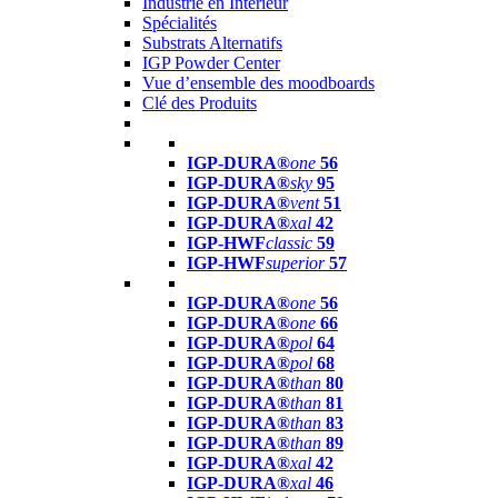
Industrie en Intérieur
Spécialités
Substrats Alternatifs
IGP Powder Center
Vue d’ensemble des moodboards
Clé des Produits
IGP-DURA®
one
56
IGP-DURA®
sky
95
IGP-DURA®
vent
51
IGP-DURA®
xal
42
IGP-HWF
classic
59
IGP-HWF
superior
57
IGP-DURA®
one
56
IGP-DURA®
one
66
IGP-DURA®
pol
64
IGP-DURA®
pol
68
IGP-DURA®
than
80
IGP-DURA®
than
81
IGP-DURA®
than
83
IGP-DURA®
than
89
IGP-DURA®
xal
42
IGP-DURA®
xal
46