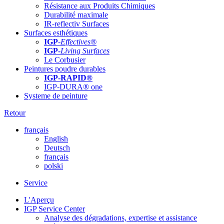
Résistance aux Produits Chimiques
Durabilité maximale
IR-reflectiv Surfaces
Surfaces esthétiques
IGP
-
Effectives®
IGP-
Living Surfaces
Le Corbusier
Peintures poudre durables
IGP-RAPID®
IGP-DURA® one
Systeme de peinture
Retour
français
English
Deutsch
français
polski
Service
L'Aperçu
IGP Service Center
Analyse des dégradations, expertise et assistance