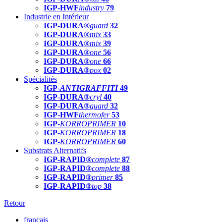
IGP-HWF
industry
79
Industrie en Intérieur
IGP-DURA®
guard
32
IGP-DURA®
mix
33
IGP-DURA®
mix
39
IGP-DURA®
one
56
IGP-DURA®
one
66
IGP-DURA®
pox
02
Spécialités
IGP-
ANTIGRAFFITI
49
IGP-DURA®
cryl
40
IGP-DURA®
guard
32
IGP-HWF
thermofer
53
IGP-
KORROPRIMER
10
IGP-
KORROPRIMER
18
IGP-
KORROPRIMER
60
Substrats Alternatifs
IGP-RAPID®
complete
87
IGP-RAPID®
complete
88
IGP-RAPID®
primer
85
IGP-RAPID®
top
38
Retour
français