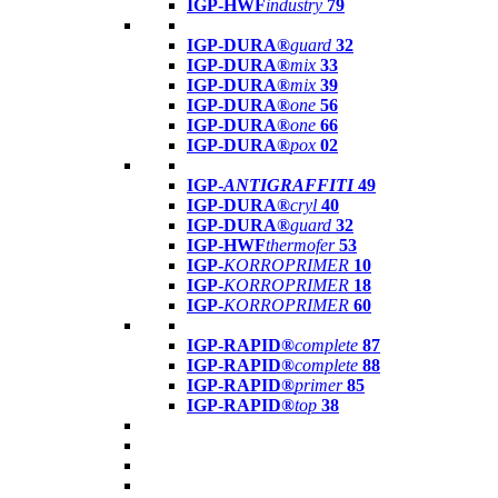
IGP-HWF
industry
79
IGP-DURA®
guard
32
IGP-DURA®
mix
33
IGP-DURA®
mix
39
IGP-DURA®
one
56
IGP-DURA®
one
66
IGP-DURA®
pox
02
IGP-
ANTIGRAFFITI
49
IGP-DURA®
cryl
40
IGP-DURA®
guard
32
IGP-HWF
thermofer
53
IGP-
KORROPRIMER
10
IGP-
KORROPRIMER
18
IGP-
KORROPRIMER
60
IGP-RAPID®
complete
87
IGP-RAPID®
complete
88
IGP-RAPID®
primer
85
IGP-RAPID®
top
38