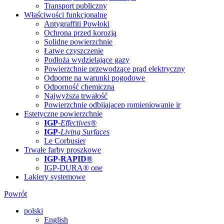
Transport publiczny
Właściwości funkcjonalne
Antygraffiti Powłoki
Ochrona przed korozją
Solidne powierzchnie
Łatwe czyszczenie
Podłoża wydzielające gazy
Powierzchnie przewodzące prąd elektryczny
Odporne na warunki pogodowe
Odporność chemiczna
Najwyższa trwałość
Powierzchnie odbijajacep romieniowanie ir
Estetyczne powierzchnie
IGP
-
Effectives®
IGP-
Living Surfaces
Le Corbusier
Trwałe farby proszkowe
IGP-RAPID®
IGP-DURA® one
Lakiery systemowe
Powrót
polski
English