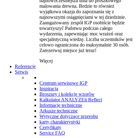
najnowocześniejsza linia do proszkowego
malowania drewna. Bedzie to również
wyjątkowa okazja do zapoznania się z
najnowszymi osiągnięciami w tej dziedzinie.
Zaangażowany zespół IGP osobiście będzie
towarzyszyć Państwu podczas całego
wydarzenia, zapewniając moc wrażeń oraz
specjalistyczną wiedzę. Liczba uczestników jest
celowo ograniczona do maksymalnie 30 osób.
Zarezerwuj miejsce już teraz!
Więcej
Referencje
Serwis
Centrum serwisowe IGP
Inspiracja
Broszury i kolekcje wzorów
Kalkulator ANALYZEit Reflect
Informacje techniczne
Arkusze techniczne
Wytyczne dotyczące przerobu
karty charakterystyki
Certyfikaty
Service FAQ