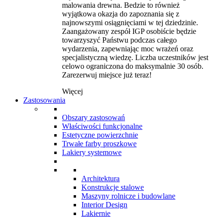
malowania drewna. Bedzie to również
wyjątkowa okazja do zapoznania się z
najnowszymi osiągnięciami w tej dziedzinie.
Zaangażowany zespół IGP osobiście będzie
towarzyszyć Państwu podczas całego
wydarzenia, zapewniając moc wrażeń oraz
specjalistyczną wiedzę. Liczba uczestników jest
celowo ograniczona do maksymalnie 30 osób.
Zarezerwuj miejsce już teraz!
Więcej
Zastosowania
Obszary zastosowań
Właściwości funkcjonalne
Estetyczne powierzchnie
Trwałe farby proszkowe
Lakiery systemowe
Architektura
Konstrukcje stalowe
Maszyny rolnicze i budowlane
Interior Design
Lakiernie