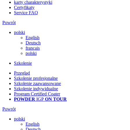
karty charakterystyki
Certyfikaty
Service FAQ
Powrót
polski
English
Deutsch
français
polski
Szkolenie
Przegląd
Szkolenie profesjonalne
Szkolenie zaawansowane
Szkolenie indywidualne
Program Certified Coater
POWDER
IGP
ON TOUR
Powrót
polski
English
Deutsch