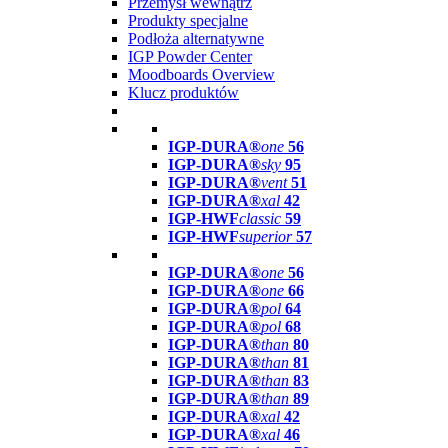
Przemysł wewnątrz
Produkty specjalne
Podłoża alternatywne
IGP Powder Center
Moodboards Overview
Klucz produktów
IGP-DURA®
one
56
IGP-DURA®
sky
95
IGP-DURA®
vent
51
IGP-DURA®
xal
42
IGP-HWF
classic
59
IGP-HWF
superior
57
IGP-DURA®
one
56
IGP-DURA®
one
66
IGP-DURA®
pol
64
IGP-DURA®
pol
68
IGP-DURA®
than
80
IGP-DURA®
than
81
IGP-DURA®
than
83
IGP-DURA®
than
89
IGP-DURA®
xal
42
IGP-DURA®
xal
46