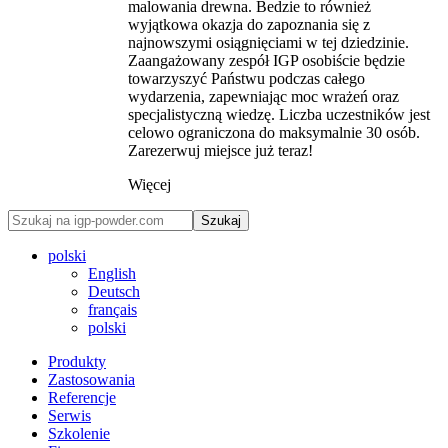
malowania drewna. Bedzie to również
wyjątkowa okazja do zapoznania się z
najnowszymi osiągnięciami w tej dziedzinie.
Zaangażowany zespół IGP osobiście będzie
towarzyszyć Państwu podczas całego
wydarzenia, zapewniając moc wrażeń oraz
specjalistyczną wiedzę. Liczba uczestników jest
celowo ograniczona do maksymalnie 30 osób.
Zarezerwuj miejsce już teraz!
Więcej
Szukaj
polski
English
Deutsch
français
polski
Produkty
Zastosowania
Referencje
Serwis
Szkolenie