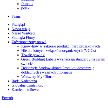
français
polski
Firma
Przegląd
Nasza wizja
Nasze Wartości
Strategia Firmy
Zrównoważony rozwój
Know-how w zakresie produkcji farb proszkowych
Nie dla lotnych związków organicznych (VOCs)
Trwałe powłoki
Green Building Labels wyznaczają standardy na całym
świecie
Deklaracje Środowiskowe Produktu dostarczają
dokładnych i ważnych informacji
Warsztaty My Climate
Rada Nadzorcza
Globalna działalność
Kamienie milowe
Powrót