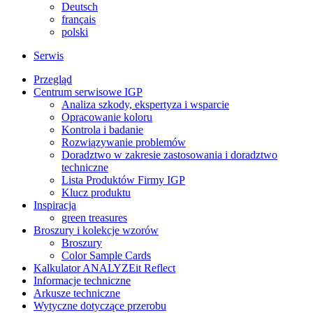
Deutsch
français
polski
Serwis
Przegląd
Centrum serwisowe IGP
Analiza szkody, ekspertyza i wsparcie
Opracowanie koloru
Kontrola i badanie
Rozwiązywanie problemów
Doradztwo w zakresie zastosowania i doradztwo
techniczne
Lista Produktów Firmy IGP
Klucz produktu
Inspiracja
green treasures
Broszury i kolekcje wzorów
Broszury
Color Sample Cards
Kalkulator ANALYZEit Reflect
Informacje techniczne
Arkusze techniczne
Wytyczne dotyczące przerobu