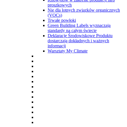
proszkowych
Nie dla lotnych związków organicznych
(VOCs)
Trwałe powłoki
Green Building Labels wyznaczają
standardy na całym świecie
Deklaracje Środowiskowe Produktu
dostarczają dokładnych i ważnych
informacji
Warsztaty My Climate