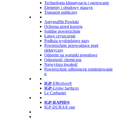
Technologia klimatyzacja i ogrzewanie
Elementy i obudowy maszyn
Transport publiczny
Antygraffiti Powłoki
Ochrona przed korozją
Solidne powierzchnie
Łatwe czyszczenie
Podłoża wydzielające gazy
Powierzchnie przewodzące prąd
elektryczny
Odporne na warunki pogodowe
Odporność chemiczna
Najwyższa trwałość
Powierzchnie odbijajacep romieniowanie
ir
IGP
-
Effectives®
IGP-
Living Surfaces
Le Corbusier
IGP-RAPID®
IGP-DURA® one