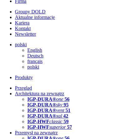
Firma
Groupy DOLD
Aktualne informacje
Kariera
Kontakt
Newsletter
polski
English
Deutsch
français
polski
Produkty
Przegląd
Architektura na zewnątrz
IGP-DURA®
one
56
IGP-DURA®
sky
95
IGP-DURA®
vent
51
IGP-DURA®
xal
42
IGP-HWF
classic
59
IGP-HWF
superior
57
Przemysł na zewnątrz
IGP-DURA®
one
56