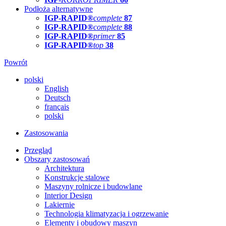
Podłoża alternatywne
IGP-RAPID®
complete
87
IGP-RAPID®
complete
88
IGP-RAPID®
primer
85
IGP-RAPID®
top
38
Powrót
polski
English
Deutsch
français
polski
Zastosowania
Przegląd
Obszary zastosowań
Architektura
Konstrukcje stalowe
Maszyny rolnicze i budowlane
Interior Design
Lakiernie
Technologia klimatyzacja i ogrzewanie
Elementy i obudowy maszyn