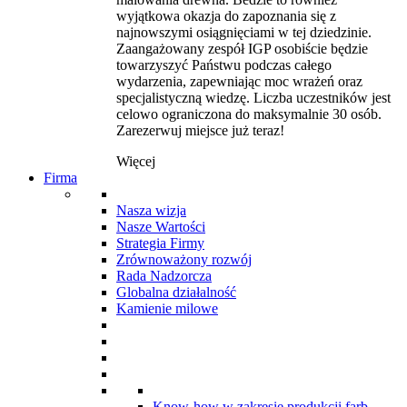
wyjątkowa okazja do zapoznania się z
najnowszymi osiągnięciami w tej dziedzinie.
Zaangażowany zespół IGP osobiście będzie
towarzyszyć Państwu podczas całego
wydarzenia, zapewniając moc wrażeń oraz
specjalistyczną wiedzę. Liczba uczestników jest
celowo ograniczona do maksymalnie 30 osób.
Zarezerwuj miejsce już teraz!
Więcej
Firma
Nasza wizja
Nasze Wartości
Strategia Firmy
Zrównoważony rozwój
Rada Nadzorcza
Globalna działalność
Kamienie milowe
Know-how w zakresie produkcji farb