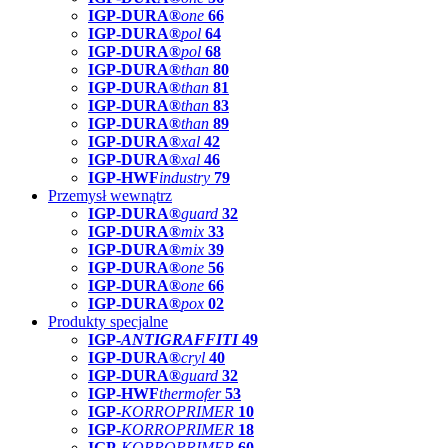
IGP-DURA®
one
66
IGP-DURA®
pol
64
IGP-DURA®
pol
68
IGP-DURA®
than
80
IGP-DURA®
than
81
IGP-DURA®
than
83
IGP-DURA®
than
89
IGP-DURA®
xal
42
IGP-DURA®
xal
46
IGP-HWF
industry
79
Przemysł wewnątrz
IGP-DURA®
guard
32
IGP-DURA®
mix
33
IGP-DURA®
mix
39
IGP-DURA®
one
56
IGP-DURA®
one
66
IGP-DURA®
pox
02
Produkty specjalne
IGP-
ANTIGRAFFITI
49
IGP-DURA®
cryl
40
IGP-DURA®
guard
32
IGP-HWF
thermofer
53
IGP-
KORROPRIMER
10
IGP-
KORROPRIMER
18
IGP-
KORROPRIMER
60