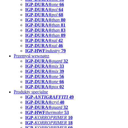
IGP-DURA®
one
66
IGP-DURA®
pol
64
IGP-DURA®
pol
68
IGP-DURA®
than
80
IGP-DURA®
than
81
IGP-DURA®
than
83
IGP-DURA®
than
89
IGP-DURA®
xal
42
IGP-DURA®
xal
46
IGP-HWF
industry
79
Przemysł wewnątrz
IGP-DURA®
guard
32
IGP-DURA®
mix
33
IGP-DURA®
mix
39
IGP-DURA®
one
56
IGP-DURA®
one
66
IGP-DURA®
pox
02
Produkty specjalne
IGP-
ANTIGRAFFITI
49
IGP-DURA®
cryl
40
IGP-DURA®
guard
32
IGP-HWF
thermofer
53
IGP-
KORROPRIMER
10
IGP-
KORROPRIMER
18
IGP-
KORROPRIMER
60