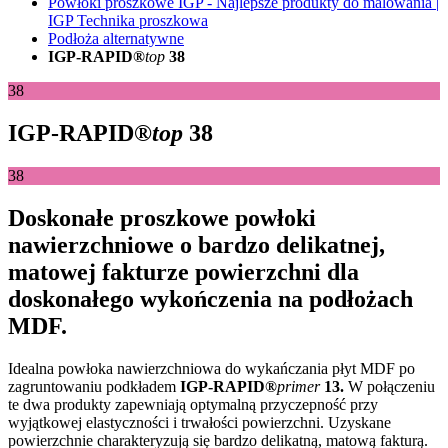
Powłoki proszkowe IGP - Najlepsze produkty do malowania |
IGP Technika proszkowa
Podłoża alternatywne
IGP-RAPID®
top
38
38
IGP-RAPID®
top
38
38
Doskonałe proszkowe powłoki
nawierzchniowe o bardzo delikatnej,
matowej fakturze powierzchni dla
doskonałego wykończenia na podłożach
MDF.
Idealna powłoka nawierzchniowa do wykańczania płyt MDF po
zagruntowaniu podkładem
IGP-RAPID®
primer
13.
W połączeniu
te dwa produkty zapewniają optymalną przyczepność przy
wyjątkowej elastyczności i trwałości powierzchni. Uzyskane
powierzchnie charakteryzują się bardzo delikatną, matową fakturą.