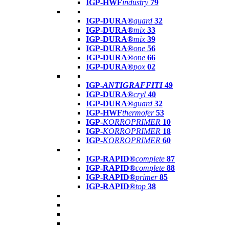
IGP-HWF
industry
79
IGP-DURA®
guard
32
IGP-DURA®
mix
33
IGP-DURA®
mix
39
IGP-DURA®
one
56
IGP-DURA®
one
66
IGP-DURA®
pox
02
IGP-
ANTIGRAFFITI
49
IGP-DURA®
cryl
40
IGP-DURA®
guard
32
IGP-HWF
thermofer
53
IGP-
KORROPRIMER
10
IGP-
KORROPRIMER
18
IGP-
KORROPRIMER
60
IGP-RAPID®
complete
87
IGP-RAPID®
complete
88
IGP-RAPID®
primer
85
IGP-RAPID®
top
38