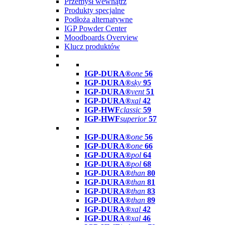
Przemysł wewnątrz
Produkty specjalne
Podłoża alternatywne
IGP Powder Center
Moodboards Overview
Klucz produktów
IGP-DURA®
one
56
IGP-DURA®
sky
95
IGP-DURA®
vent
51
IGP-DURA®
xal
42
IGP-HWF
classic
59
IGP-HWF
superior
57
IGP-DURA®
one
56
IGP-DURA®
one
66
IGP-DURA®
pol
64
IGP-DURA®
pol
68
IGP-DURA®
than
80
IGP-DURA®
than
81
IGP-DURA®
than
83
IGP-DURA®
than
89
IGP-DURA®
xal
42
IGP-DURA®
xal
46