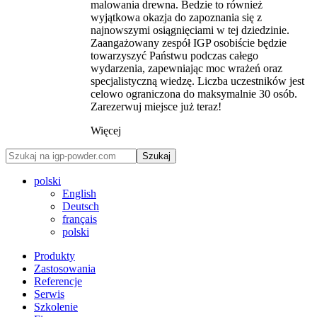
malowania drewna. Bedzie to również
wyjątkowa okazja do zapoznania się z
najnowszymi osiągnięciami w tej dziedzinie.
Zaangażowany zespół IGP osobiście będzie
towarzyszyć Państwu podczas całego
wydarzenia, zapewniając moc wrażeń oraz
specjalistyczną wiedzę. Liczba uczestników jest
celowo ograniczona do maksymalnie 30 osób.
Zarezerwuj miejsce już teraz!
Więcej
Szukaj
polski
English
Deutsch
français
polski
Produkty
Zastosowania
Referencje
Serwis
Szkolenie