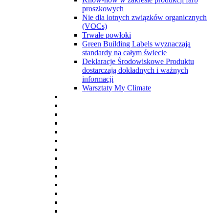
proszkowych
Nie dla lotnych związków organicznych
(VOCs)
Trwałe powłoki
Green Building Labels wyznaczają
standardy na całym świecie
Deklaracje Środowiskowe Produktu
dostarczają dokładnych i ważnych
informacji
Warsztaty My Climate