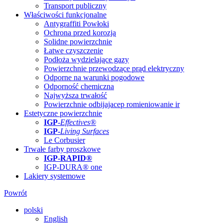
Transport publiczny
Właściwości funkcjonalne
Antygraffiti Powłoki
Ochrona przed korozją
Solidne powierzchnie
Łatwe czyszczenie
Podłoża wydzielające gazy
Powierzchnie przewodzące prąd elektryczny
Odporne na warunki pogodowe
Odporność chemiczna
Najwyższa trwałość
Powierzchnie odbijajacep romieniowanie ir
Estetyczne powierzchnie
IGP
-
Effectives®
IGP-
Living Surfaces
Le Corbusier
Trwałe farby proszkowe
IGP-RAPID®
IGP-DURA® one
Lakiery systemowe
Powrót
polski
English