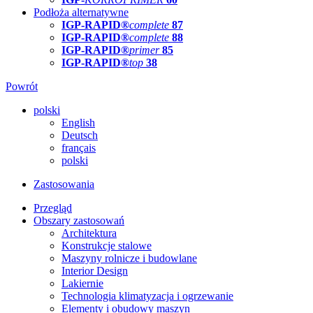
Podłoża alternatywne
IGP-RAPID®
complete
87
IGP-RAPID®
complete
88
IGP-RAPID®
primer
85
IGP-RAPID®
top
38
Powrót
polski
English
Deutsch
français
polski
Zastosowania
Przegląd
Obszary zastosowań
Architektura
Konstrukcje stalowe
Maszyny rolnicze i budowlane
Interior Design
Lakiernie
Technologia klimatyzacja i ogrzewanie
Elementy i obudowy maszyn