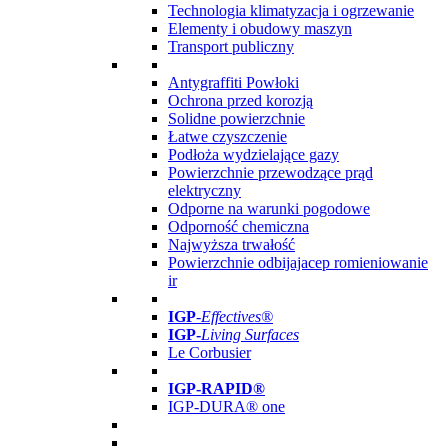
Technologia klimatyzacja i ogrzewanie
Elementy i obudowy maszyn
Transport publiczny
Antygraffiti Powłoki
Ochrona przed korozją
Solidne powierzchnie
Łatwe czyszczenie
Podłoża wydzielające gazy
Powierzchnie przewodzące prąd
elektryczny
Odporne na warunki pogodowe
Odporność chemiczna
Najwyższa trwałość
Powierzchnie odbijajacep romieniowanie
ir
IGP
-
Effectives®
IGP-
Living Surfaces
Le Corbusier
IGP-RAPID®
IGP-DURA® one