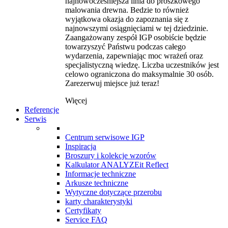
najnowocześniejsza linia do proszkowego
malowania drewna. Bedzie to również
wyjątkowa okazja do zapoznania się z
najnowszymi osiągnięciami w tej dziedzinie.
Zaangażowany zespół IGP osobiście będzie
towarzyszyć Państwu podczas całego
wydarzenia, zapewniając moc wrażeń oraz
specjalistyczną wiedzę. Liczba uczestników jest
celowo ograniczona do maksymalnie 30 osób.
Zarezerwuj miejsce już teraz!
Więcej
Referencje
Serwis
Centrum serwisowe IGP
Inspiracja
Broszury i kolekcje wzorów
Kalkulator ANALYZEit Reflect
Informacje techniczne
Arkusze techniczne
Wytyczne dotyczące przerobu
karty charakterystyki
Certyfikaty
Service FAQ