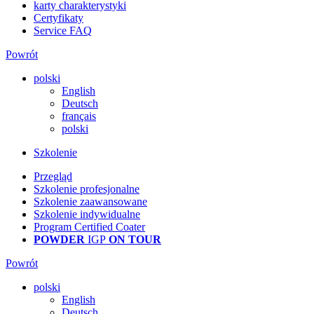
karty charakterystyki
Certyfikaty
Service FAQ
Powrót
polski
English
Deutsch
français
polski
Szkolenie
Przegląd
Szkolenie profesjonalne
Szkolenie zaawansowane
Szkolenie indywidualne
Program Certified Coater
POWDER
IGP
ON TOUR
Powrót
polski
English
Deutsch