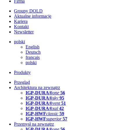
Firma
Groupy DOLD
Aktualne informacje
Kariera
Kontakt
Newsletter
polski
English
Deutsch
français
polski
Produkty
Przegląd
Architektura na zewnątrz
IGP-DURA®
one
56
IGP-DURA®
sky
95
IGP-DURA®
vent
51
IGP-DURA®
xal
42
IGP-HWF
classic
59
IGP-HWF
superior
57
Przemysł na zewnątrz
IGP-DURA®
one
56