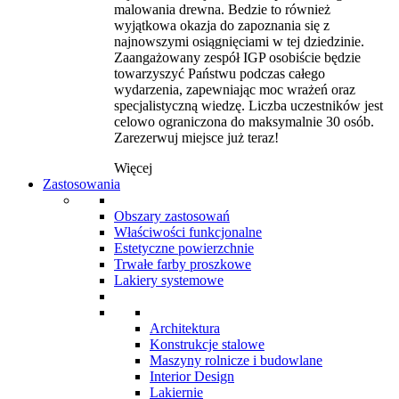
malowania drewna. Bedzie to również
wyjątkowa okazja do zapoznania się z
najnowszymi osiągnięciami w tej dziedzinie.
Zaangażowany zespół IGP osobiście będzie
towarzyszyć Państwu podczas całego
wydarzenia, zapewniając moc wrażeń oraz
specjalistyczną wiedzę. Liczba uczestników jest
celowo ograniczona do maksymalnie 30 osób.
Zarezerwuj miejsce już teraz!
Więcej
Zastosowania
Obszary zastosowań
Właściwości funkcjonalne
Estetyczne powierzchnie
Trwałe farby proszkowe
Lakiery systemowe
Architektura
Konstrukcje stalowe
Maszyny rolnicze i budowlane
Interior Design
Lakiernie