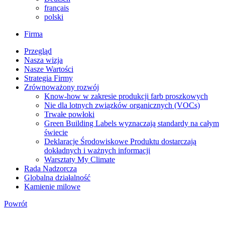
français
polski
Firma
Przegląd
Nasza wizja
Nasze Wartości
Strategia Firmy
Zrównoważony rozwój
Know-how w zakresie produkcji farb proszkowych
Nie dla lotnych związków organicznych (VOCs)
Trwałe powłoki
Green Building Labels wyznaczają standardy na całym
świecie
Deklaracje Środowiskowe Produktu dostarczają
dokładnych i ważnych informacji
Warsztaty My Climate
Rada Nadzorcza
Globalna działalność
Kamienie milowe
Powrót