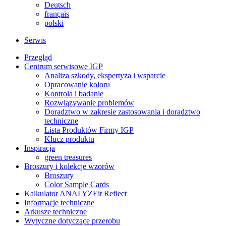
Deutsch
français
polski
Serwis
Przegląd
Centrum serwisowe IGP
Analiza szkody, ekspertyza i wsparcie
Opracowanie koloru
Kontrola i badanie
Rozwiązywanie problemów
Doradztwo w zakresie zastosowania i doradztwo
techniczne
Lista Produktów Firmy IGP
Klucz produktu
Inspiracja
green treasures
Broszury i kolekcje wzorów
Broszury
Color Sample Cards
Kalkulator ANALYZEit Reflect
Informacje techniczne
Arkusze techniczne
Wytyczne dotyczące przerobu