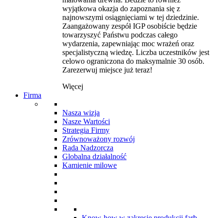
wyjątkowa okazja do zapoznania się z
najnowszymi osiągnięciami w tej dziedzinie.
Zaangażowany zespół IGP osobiście będzie
towarzyszyć Państwu podczas całego
wydarzenia, zapewniając moc wrażeń oraz
specjalistyczną wiedzę. Liczba uczestników jest
celowo ograniczona do maksymalnie 30 osób.
Zarezerwuj miejsce już teraz!
Więcej
Firma
Nasza wizja
Nasze Wartości
Strategia Firmy
Zrównoważony rozwój
Rada Nadzorcza
Globalna działalność
Kamienie milowe
Know-how w zakresie produkcji farb