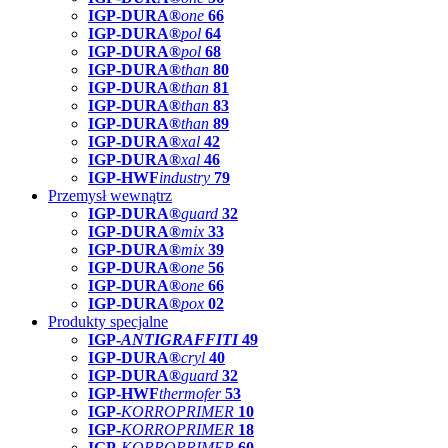
IGP-DURA®
one
66
IGP-DURA®
pol
64
IGP-DURA®
pol
68
IGP-DURA®
than
80
IGP-DURA®
than
81
IGP-DURA®
than
83
IGP-DURA®
than
89
IGP-DURA®
xal
42
IGP-DURA®
xal
46
IGP-HWF
industry
79
Przemysł wewnątrz
IGP-DURA®
guard
32
IGP-DURA®
mix
33
IGP-DURA®
mix
39
IGP-DURA®
one
56
IGP-DURA®
one
66
IGP-DURA®
pox
02
Produkty specjalne
IGP-
ANTIGRAFFITI
49
IGP-DURA®
cryl
40
IGP-DURA®
guard
32
IGP-HWF
thermofer
53
IGP-
KORROPRIMER
10
IGP-
KORROPRIMER
18
IGP-
KORROPRIMER
60