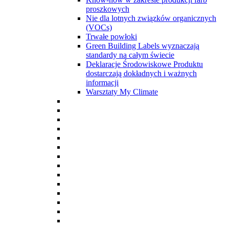
proszkowych
Nie dla lotnych związków organicznych
(VOCs)
Trwałe powłoki
Green Building Labels wyznaczają
standardy na całym świecie
Deklaracje Środowiskowe Produktu
dostarczają dokładnych i ważnych
informacji
Warsztaty My Climate