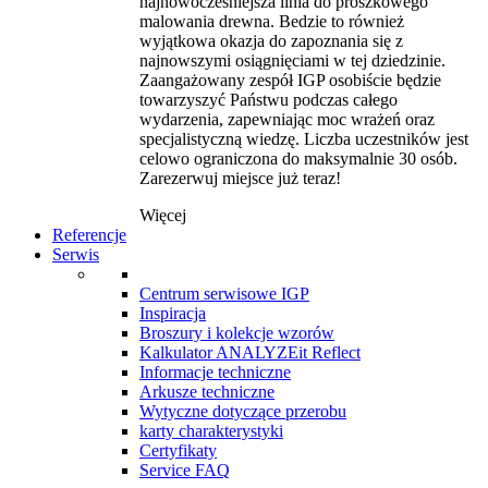
najnowocześniejsza linia do proszkowego
malowania drewna. Bedzie to również
wyjątkowa okazja do zapoznania się z
najnowszymi osiągnięciami w tej dziedzinie.
Zaangażowany zespół IGP osobiście będzie
towarzyszyć Państwu podczas całego
wydarzenia, zapewniając moc wrażeń oraz
specjalistyczną wiedzę. Liczba uczestników jest
celowo ograniczona do maksymalnie 30 osób.
Zarezerwuj miejsce już teraz!
Więcej
Referencje
Serwis
Centrum serwisowe IGP
Inspiracja
Broszury i kolekcje wzorów
Kalkulator ANALYZEit Reflect
Informacje techniczne
Arkusze techniczne
Wytyczne dotyczące przerobu
karty charakterystyki
Certyfikaty
Service FAQ