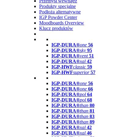
Przemysł wewnątrz
Produkty specjalne
Podłoża alternatywne
IGP Powder Center
Moodboards Overview
Klucz produktów
IGP-DURA®
one
56
IGP-DURA®
sky
95
IGP-DURA®
vent
51
IGP-DURA®
xal
42
IGP-HWF
classic
59
IGP-HWF
superior
57
IGP-DURA®
one
56
IGP-DURA®
one
66
IGP-DURA®
pol
64
IGP-DURA®
pol
68
IGP-DURA®
than
80
IGP-DURA®
than
81
IGP-DURA®
than
83
IGP-DURA®
than
89
IGP-DURA®
xal
42
IGP-DURA®
xal
46