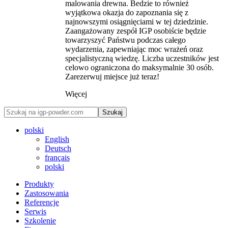
malowania drewna. Bedzie to również
wyjątkowa okazja do zapoznania się z
najnowszymi osiągnięciami w tej dziedzinie.
Zaangażowany zespół IGP osobiście będzie
towarzyszyć Państwu podczas całego
wydarzenia, zapewniając moc wrażeń oraz
specjalistyczną wiedzę. Liczba uczestników jest
celowo ograniczona do maksymalnie 30 osób.
Zarezerwuj miejsce już teraz!
Więcej
Szukaj
polski
English
Deutsch
français
polski
Produkty
Zastosowania
Referencje
Serwis
Szkolenie