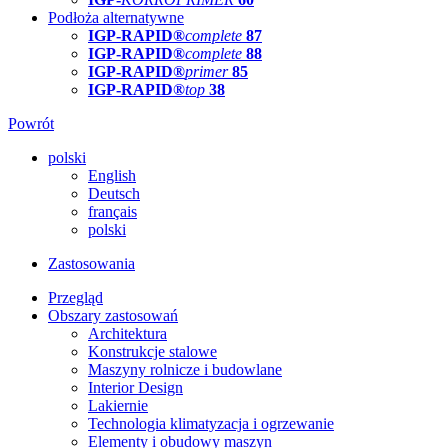
Podłoża alternatywne
IGP-RAPID®
complete
87
IGP-RAPID®
complete
88
IGP-RAPID®
primer
85
IGP-RAPID®
top
38
Powrót
polski
English
Deutsch
français
polski
Zastosowania
Przegląd
Obszary zastosowań
Architektura
Konstrukcje stalowe
Maszyny rolnicze i budowlane
Interior Design
Lakiernie
Technologia klimatyzacja i ogrzewanie
Elementy i obudowy maszyn