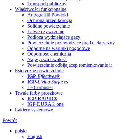
Transport publiczny
Właściwości funkcjonalne
Antygraffiti Powłoki
Ochrona przed korozją
Solidne powierzchnie
Łatwe czyszczenie
Podłoża wydzielające gazy
Powierzchnie przewodzące prąd elektryczny
Odporne na warunki pogodowe
Odporność chemiczna
Najwyższa trwałość
Powierzchnie odbijajacep romieniowanie ir
Estetyczne powierzchnie
IGP
-
Effectives®
IGP-
Living Surfaces
Le Corbusier
Trwałe farby proszkowe
IGP-RAPID®
IGP-DURA® one
Lakiery systemowe
Powrót
polski
English