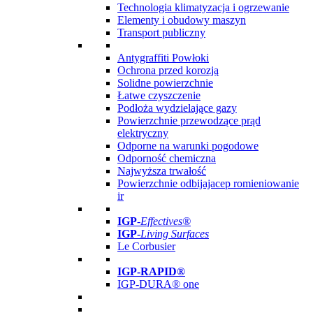
Technologia klimatyzacja i ogrzewanie
Elementy i obudowy maszyn
Transport publiczny
Antygraffiti Powłoki
Ochrona przed korozją
Solidne powierzchnie
Łatwe czyszczenie
Podłoża wydzielające gazy
Powierzchnie przewodzące prąd
elektryczny
Odporne na warunki pogodowe
Odporność chemiczna
Najwyższa trwałość
Powierzchnie odbijajacep romieniowanie
ir
IGP
-
Effectives®
IGP-
Living Surfaces
Le Corbusier
IGP-RAPID®
IGP-DURA® one