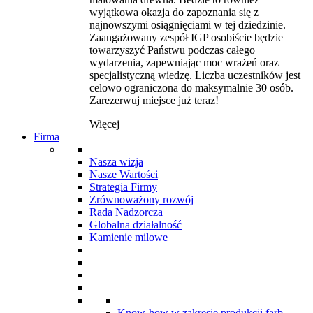
wyjątkowa okazja do zapoznania się z
najnowszymi osiągnięciami w tej dziedzinie.
Zaangażowany zespół IGP osobiście będzie
towarzyszyć Państwu podczas całego
wydarzenia, zapewniając moc wrażeń oraz
specjalistyczną wiedzę. Liczba uczestników jest
celowo ograniczona do maksymalnie 30 osób.
Zarezerwuj miejsce już teraz!
Więcej
Firma
Nasza wizja
Nasze Wartości
Strategia Firmy
Zrównoważony rozwój
Rada Nadzorcza
Globalna działalność
Kamienie milowe
Know-how w zakresie produkcji farb