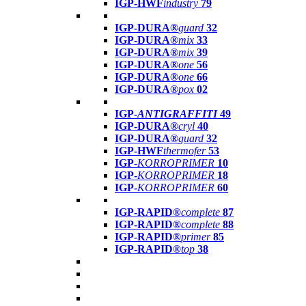
IGP-HWF
industry
79
IGP-DURA®
guard
32
IGP-DURA®
mix
33
IGP-DURA®
mix
39
IGP-DURA®
one
56
IGP-DURA®
one
66
IGP-DURA®
pox
02
IGP-
ANTIGRAFFITI
49
IGP-DURA®
cryl
40
IGP-DURA®
guard
32
IGP-HWF
thermofer
53
IGP-
KORROPRIMER
10
IGP-
KORROPRIMER
18
IGP-
KORROPRIMER
60
IGP-RAPID®
complete
87
IGP-RAPID®
complete
88
IGP-RAPID®
primer
85
IGP-RAPID®
top
38