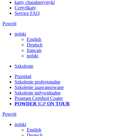
karty charakterystyki
Certyfikaty
Service FAQ
Powrót
polski
English
Deutsch
français
polski
Szkolenie
Przegląd
Szkolenie profesjonalne
Szkolenie zaawansowane
Szkolenie indywidualne
Program Certified Coater
POWDER
IGP
ON TOUR
Powrót
polski
English
Deutsch