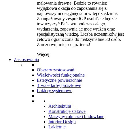
malowania drewna. Bedzie to również
wyjątkowa okazja do zapoznania się z
najnowszymi osiągnięciami w tej dziedzinie.
Zaangażowany zespół IGP osobiście będzie
towarzyszyć Państwu podczas całego
wydarzenia, zapewniając moc wrażeń oraz
specjalistyczną wiedzę. Liczba uczestników jest
celowo ograniczona do maksymalnie 30 osób.
Zarezerwuj miejsce już teraz!
Więcej
Zastosowania
Obszary zastosowań
Właściwości funkcjonalne
Estetyczne powierzchnie
Trwałe farby proszkowe
Lakiery systemowe
Architektura
Konstrukcje stalowe
Maszyny rolnicze i budowlane
Interior Design
Lakiernie