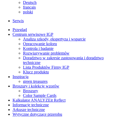
Deutsch
français
polski
Serwis
Przegląd
Centrum serwisowe IGP
Analiza szkody, ekspertyza i wsparcie
Opracowanie koloru
Kontrola i badanie
Rozwiązywanie problemów
Doradztwo w zakresie zastosowania i doradztwo
techniczne
Lista Produktów Firmy IGP
Klucz produktu
Inspiracja
green treasures
Broszury i kolekcje wzorów
Broszury
Color Sample Cards
Kalkulator ANALYZEit Reflect
Informacje techniczne
Arkusze techniczne
Wytyczne dotyczące przerobu