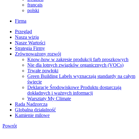
français
polski
Firma
Przegląd
Nasza wizja
Nasze Wartości
Strategia Firmy
Zrównoważony rozwój
Know-how w zakresie produkcji farb proszkowych
Nie dla lotnych związków organicznych (VOCs)
Trwałe powłoki
Green Building Labels wyznaczają standardy na całym
świecie
Deklaracje Środowiskowe Produktu dostarczają
dokładnych i ważnych informacji
Warsztaty My Climate
Rada Nadzorcza
Globalna działalność
Kamienie milowe
Powrót