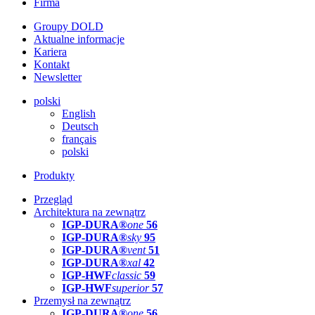
Firma
Groupy DOLD
Aktualne informacje
Kariera
Kontakt
Newsletter
polski
English
Deutsch
français
polski
Produkty
Przegląd
Architektura na zewnątrz
IGP-DURA®
one
56
IGP-DURA®
sky
95
IGP-DURA®
vent
51
IGP-DURA®
xal
42
IGP-HWF
classic
59
IGP-HWF
superior
57
Przemysł na zewnątrz
IGP-DURA®
one
56