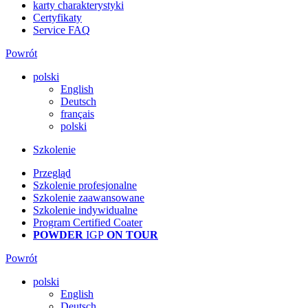
karty charakterystyki
Certyfikaty
Service FAQ
Powrót
polski
English
Deutsch
français
polski
Szkolenie
Przegląd
Szkolenie profesjonalne
Szkolenie zaawansowane
Szkolenie indywidualne
Program Certified Coater
POWDER
IGP
ON TOUR
Powrót
polski
English
Deutsch