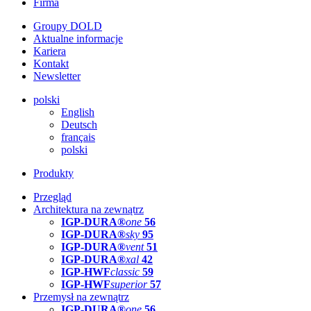
Firma
Groupy DOLD
Aktualne informacje
Kariera
Kontakt
Newsletter
polski
English
Deutsch
français
polski
Produkty
Przegląd
Architektura na zewnątrz
IGP-DURA®
one
56
IGP-DURA®
sky
95
IGP-DURA®
vent
51
IGP-DURA®
xal
42
IGP-HWF
classic
59
IGP-HWF
superior
57
Przemysł na zewnątrz
IGP-DURA®
one
56