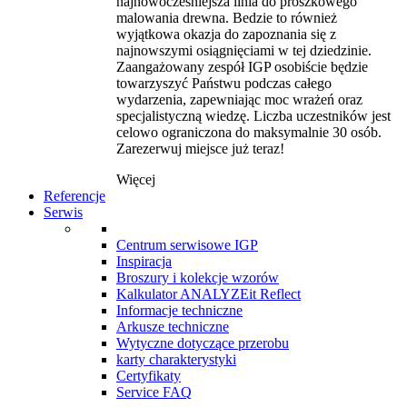
najnowocześniejsza linia do proszkowego
malowania drewna. Bedzie to również
wyjątkowa okazja do zapoznania się z
najnowszymi osiągnięciami w tej dziedzinie.
Zaangażowany zespół IGP osobiście będzie
towarzyszyć Państwu podczas całego
wydarzenia, zapewniając moc wrażeń oraz
specjalistyczną wiedzę. Liczba uczestników jest
celowo ograniczona do maksymalnie 30 osób.
Zarezerwuj miejsce już teraz!
Więcej
Referencje
Serwis
Centrum serwisowe IGP
Inspiracja
Broszury i kolekcje wzorów
Kalkulator ANALYZEit Reflect
Informacje techniczne
Arkusze techniczne
Wytyczne dotyczące przerobu
karty charakterystyki
Certyfikaty
Service FAQ