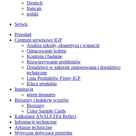
Deutsch
français
polski
Serwis
Przegląd
Centrum serwisowe IGP
Analiza szkody, ekspertyza i wsparcie
Opracowanie koloru
Kontrola i badanie
Rozwiązywanie problemów
Doradztwo w zakresie zastosowania i doradztwo
techniczne
Lista Produktów Firmy IGP
Klucz produktu
Inspiracja
green treasures
Broszury i kolekcje wzorów
Broszury
Color Sample Cards
Kalkulator ANALYZEit Reflect
Informacje techniczne
Arkusze techniczne
Wytyczne dotyczące przerobu