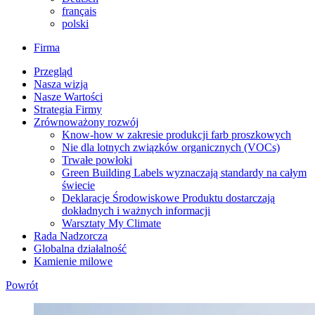
français
polski
Firma
Przegląd
Nasza wizja
Nasze Wartości
Strategia Firmy
Zrównoważony rozwój
Know-how w zakresie produkcji farb proszkowych
Nie dla lotnych związków organicznych (VOCs)
Trwałe powłoki
Green Building Labels wyznaczają standardy na całym
świecie
Deklaracje Środowiskowe Produktu dostarczają
dokładnych i ważnych informacji
Warsztaty My Climate
Rada Nadzorcza
Globalna działalność
Kamienie milowe
Powrót