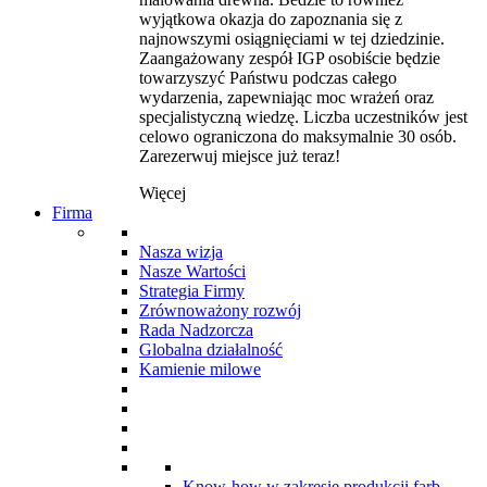
wyjątkowa okazja do zapoznania się z
najnowszymi osiągnięciami w tej dziedzinie.
Zaangażowany zespół IGP osobiście będzie
towarzyszyć Państwu podczas całego
wydarzenia, zapewniając moc wrażeń oraz
specjalistyczną wiedzę. Liczba uczestników jest
celowo ograniczona do maksymalnie 30 osób.
Zarezerwuj miejsce już teraz!
Więcej
Firma
Nasza wizja
Nasze Wartości
Strategia Firmy
Zrównoważony rozwój
Rada Nadzorcza
Globalna działalność
Kamienie milowe
Know-how w zakresie produkcji farb