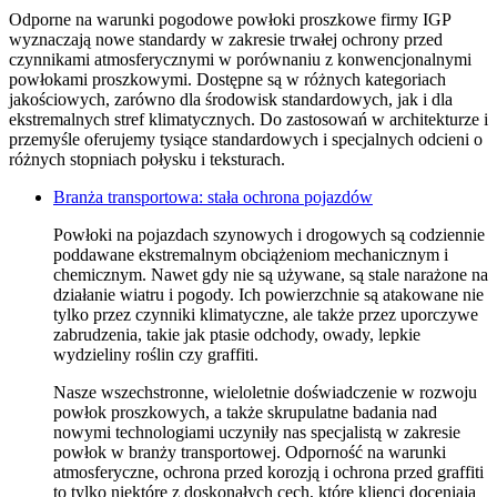
Odporne na warunki pogodowe powłoki proszkowe firmy IGP
wyznaczają nowe standardy w zakresie trwałej ochrony przed
czynnikami atmosferycznymi w porównaniu z konwencjonalnymi
powłokami proszkowymi. Dostępne są w różnych kategoriach
jakościowych, zarówno dla środowisk standardowych, jak i dla
ekstremalnych stref klimatycznych. Do zastosowań w architekturze i
przemyśle oferujemy tysiące standardowych i specjalnych odcieni o
różnych stopniach połysku i teksturach.
Branża transportowa: stała ochrona pojazdów
Powłoki na pojazdach szynowych i drogowych są codziennie
poddawane ekstremalnym obciążeniom mechanicznym i
chemicznym. Nawet gdy nie są używane, są stale narażone na
działanie wiatru i pogody. Ich powierzchnie są atakowane nie
tylko przez czynniki klimatyczne, ale także przez uporczywe
zabrudzenia, takie jak ptasie odchody, owady, lepkie
wydzieliny roślin czy graffiti.
Nasze wszechstronne, wieloletnie doświadczenie w rozwoju
powłok proszkowych, a także skrupulatne badania nad
nowymi technologiami uczyniły nas specjalistą w zakresie
powłok w branży transportowej. Odporność na warunki
atmosferyczne, ochrona przed korozją i ochrona przed graffiti
to tylko niektóre z doskonałych cech, które klienci doceniają