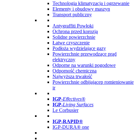
Technologia klimatyzacja i ogrzewanie
Elementy i obudowy maszyn
Transport publiczny
Antygraffiti Powłoki
Ochrona przed korozją
Solidne powierzchnie
Łatwe czyszczenie
Podłoża wydzielające gazy
Powierzchnie przewodzące prąd
elektryczny
Odporne na warunki pogodowe
Odporność chemiczna
Najwyższa trwałość
Powierzchnie odbijajacep romieniowanie
ir
IGP
-
Effectives®
IGP-
Living Surfaces
Le Corbusier
IGP-RAPID®
IGP-DURA® one