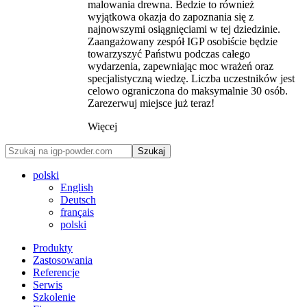
malowania drewna. Bedzie to również
wyjątkowa okazja do zapoznania się z
najnowszymi osiągnięciami w tej dziedzinie.
Zaangażowany zespół IGP osobiście będzie
towarzyszyć Państwu podczas całego
wydarzenia, zapewniając moc wrażeń oraz
specjalistyczną wiedzę. Liczba uczestników jest
celowo ograniczona do maksymalnie 30 osób.
Zarezerwuj miejsce już teraz!
Więcej
Szukaj
polski
English
Deutsch
français
polski
Produkty
Zastosowania
Referencje
Serwis
Szkolenie