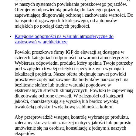
w naszych systemach powlekania proszkowego pojazdów.
Oferujemy odpowiednią powłokę do każdego pojazdu,
zapewniającą długotrwałą ochronę i zachowanie wartości. Do
transportu drogowego lub kolejowego, od autobusów
miejskich po pociągi dużych prędkości.
Kategorie odporności na warunki atmosferyczne do
zastosowań w architekturze
Powłoki proszkowe firmy IGP do elewacji są dostępne w
czterech kategoriach odporności na warunki atmosferyczne.
Wybierasz odpowiedni produkt, który spełnia Twoje potrzeby
pod względem trwałej estetyki i specyficznych wymagań
lokalizacji projektu. Nasza oferta obejmuje nawet powłoki
proszkowe zoptymalizowane dla budynków narażonych na
bezlitosne słońce lub trudne warunki pogodowe w
ekstremalnych strefach klimatycznych. Powłoki te zapewniają
długotrwałą ochronę elewacji. W zależności od kategorii
jakości, charakteryzują się wysoką lub bardzo wysoką
trwałością połysku i wyjątkową stabilnością koloru.
Aby przeprowadzić wstępną kontrolę wybranego produktu,
zalecamy skorzystanie z naszej matrycy jakości lub po prostu
umówienie się na osobistą konsultację z jednym z naszych
ekspertów.