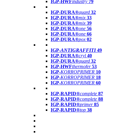
IGP-HWF
industry
79
IGP-DURA®
guard
32
IGP-DURA®
mix
33
IGP-DURA®
mix
39
IGP-DURA®
one
56
IGP-DURA®
one
66
IGP-DURA®
pox
02
IGP-
ANTIGRAFFITI
49
IGP-DURA®
cryl
40
IGP-DURA®
guard
32
IGP-HWF
thermofer
53
IGP-
KORROPRIMER
10
IGP-
KORROPRIMER
18
IGP-
KORROPRIMER
60
IGP-RAPID®
complete
87
IGP-RAPID®
complete
88
IGP-RAPID®
primer
85
IGP-RAPID®
top
38