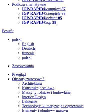
Podłoża alternatywne
IGP-RAPID®
complete
87
IGP-RAPID®
complete
88
IGP-RAPID®
primer
85
IGP-RAPID®
top
38
Powrót
polski
English
Deutsch
français
polski
Zastosowania
Przegląd
Obszary zastosowań
Architektura
Konstrukcje stalowe
Maszyny rolnicze i budowlane
Interior Design
Lakiernie
Technologia klimatyzacja i ogrzewanie
Elementy i obudowy maszyn