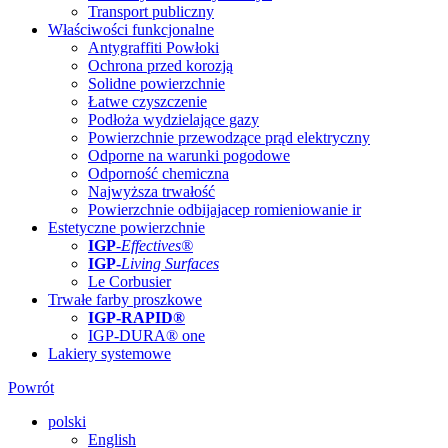
Transport publiczny
Właściwości funkcjonalne
Antygraffiti Powłoki
Ochrona przed korozją
Solidne powierzchnie
Łatwe czyszczenie
Podłoża wydzielające gazy
Powierzchnie przewodzące prąd elektryczny
Odporne na warunki pogodowe
Odporność chemiczna
Najwyższa trwałość
Powierzchnie odbijajacep romieniowanie ir
Estetyczne powierzchnie
IGP
-
Effectives®
IGP-
Living Surfaces
Le Corbusier
Trwałe farby proszkowe
IGP-RAPID®
IGP-DURA® one
Lakiery systemowe
Powrót
polski
English