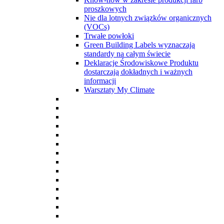
proszkowych
Nie dla lotnych związków organicznych
(VOCs)
Trwałe powłoki
Green Building Labels wyznaczają
standardy na całym świecie
Deklaracje Środowiskowe Produktu
dostarczają dokładnych i ważnych
informacji
Warsztaty My Climate