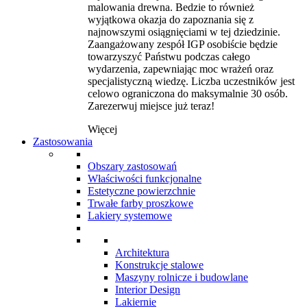
malowania drewna. Bedzie to również
wyjątkowa okazja do zapoznania się z
najnowszymi osiągnięciami w tej dziedzinie.
Zaangażowany zespół IGP osobiście będzie
towarzyszyć Państwu podczas całego
wydarzenia, zapewniając moc wrażeń oraz
specjalistyczną wiedzę. Liczba uczestników jest
celowo ograniczona do maksymalnie 30 osób.
Zarezerwuj miejsce już teraz!
Więcej
Zastosowania
Obszary zastosowań
Właściwości funkcjonalne
Estetyczne powierzchnie
Trwałe farby proszkowe
Lakiery systemowe
Architektura
Konstrukcje stalowe
Maszyny rolnicze i budowlane
Interior Design
Lakiernie