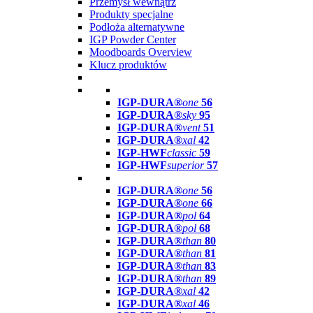
Przemysł wewnątrz
Produkty specjalne
Podłoża alternatywne
IGP Powder Center
Moodboards Overview
Klucz produktów
IGP-DURA®
one
56
IGP-DURA®
sky
95
IGP-DURA®
vent
51
IGP-DURA®
xal
42
IGP-HWF
classic
59
IGP-HWF
superior
57
IGP-DURA®
one
56
IGP-DURA®
one
66
IGP-DURA®
pol
64
IGP-DURA®
pol
68
IGP-DURA®
than
80
IGP-DURA®
than
81
IGP-DURA®
than
83
IGP-DURA®
than
89
IGP-DURA®
xal
42
IGP-DURA®
xal
46