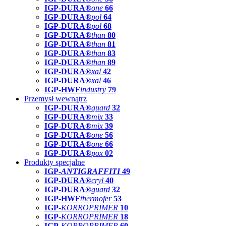
IGP-DURA®
one
66
IGP-DURA®
pol
64
IGP-DURA®
pol
68
IGP-DURA®
than
80
IGP-DURA®
than
81
IGP-DURA®
than
83
IGP-DURA®
than
89
IGP-DURA®
xal
42
IGP-DURA®
xal
46
IGP-HWF
industry
79
Przemysł wewnątrz
IGP-DURA®
guard
32
IGP-DURA®
mix
33
IGP-DURA®
mix
39
IGP-DURA®
one
56
IGP-DURA®
one
66
IGP-DURA®
pox
02
Produkty specjalne
IGP-
ANTIGRAFFITI
49
IGP-DURA®
cryl
40
IGP-DURA®
guard
32
IGP-HWF
thermofer
53
IGP-
KORROPRIMER
10
IGP-
KORROPRIMER
18
IGP-
KORROPRIMER
60