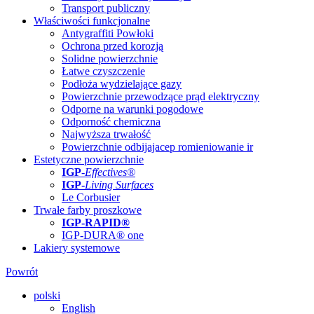
Transport publiczny
Właściwości funkcjonalne
Antygraffiti Powłoki
Ochrona przed korozją
Solidne powierzchnie
Łatwe czyszczenie
Podłoża wydzielające gazy
Powierzchnie przewodzące prąd elektryczny
Odporne na warunki pogodowe
Odporność chemiczna
Najwyższa trwałość
Powierzchnie odbijajacep romieniowanie ir
Estetyczne powierzchnie
IGP
-
Effectives®
IGP-
Living Surfaces
Le Corbusier
Trwałe farby proszkowe
IGP-RAPID®
IGP-DURA® one
Lakiery systemowe
Powrót
polski
English