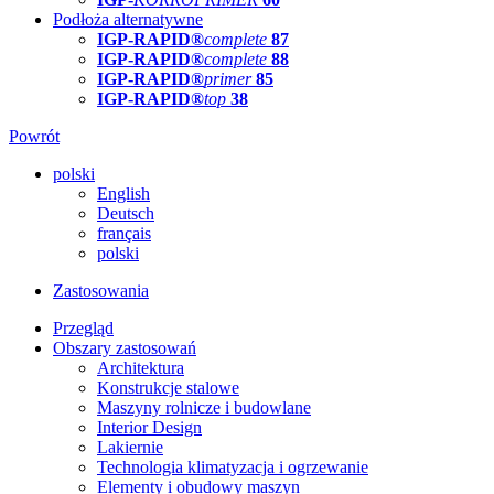
Podłoża alternatywne
IGP-RAPID®
complete
87
IGP-RAPID®
complete
88
IGP-RAPID®
primer
85
IGP-RAPID®
top
38
Powrót
polski
English
Deutsch
français
polski
Zastosowania
Przegląd
Obszary zastosowań
Architektura
Konstrukcje stalowe
Maszyny rolnicze i budowlane
Interior Design
Lakiernie
Technologia klimatyzacja i ogrzewanie
Elementy i obudowy maszyn