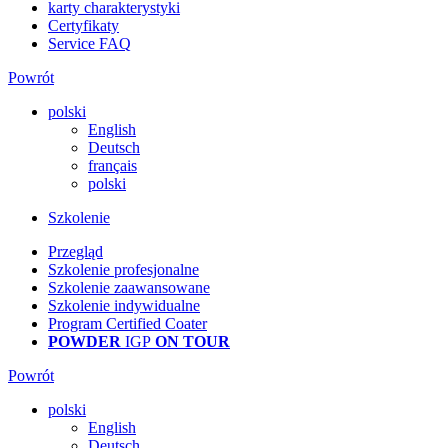
karty charakterystyki
Certyfikaty
Service FAQ
Powrót
polski
English
Deutsch
français
polski
Szkolenie
Przegląd
Szkolenie profesjonalne
Szkolenie zaawansowane
Szkolenie indywidualne
Program Certified Coater
POWDER
IGP
ON TOUR
Powrót
polski
English
Deutsch