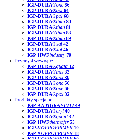
IGP-DURA®
one
66
IGP-DURA®
pol
64
IGP-DURA®
pol
68
IGP-DURA®
than
80
IGP-DURA®
than
81
IGP-DURA®
than
83
IGP-DURA®
than
89
IGP-DURA®
xal
42
IGP-DURA®
xal
46
IGP-HWF
industry
79
Przemysł wewnątrz
IGP-DURA®
guard
32
IGP-DURA®
mix
33
IGP-DURA®
mix
39
IGP-DURA®
one
56
IGP-DURA®
one
66
IGP-DURA®
pox
02
Produkty specjalne
IGP-
ANTIGRAFFITI
49
IGP-DURA®
cryl
40
IGP-DURA®
guard
32
IGP-HWF
thermofer
53
IGP-
KORROPRIMER
10
IGP-
KORROPRIMER
18
IGP-
KORROPRIMER
60