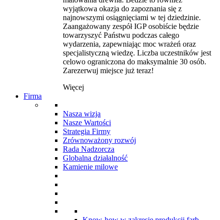
wyjątkowa okazja do zapoznania się z
najnowszymi osiągnięciami w tej dziedzinie.
Zaangażowany zespół IGP osobiście będzie
towarzyszyć Państwu podczas całego
wydarzenia, zapewniając moc wrażeń oraz
specjalistyczną wiedzę. Liczba uczestników jest
celowo ograniczona do maksymalnie 30 osób.
Zarezerwuj miejsce już teraz!
Więcej
Firma
Nasza wizja
Nasze Wartości
Strategia Firmy
Zrównoważony rozwój
Rada Nadzorcza
Globalna działalność
Kamienie milowe
Know-how w zakresie produkcji farb