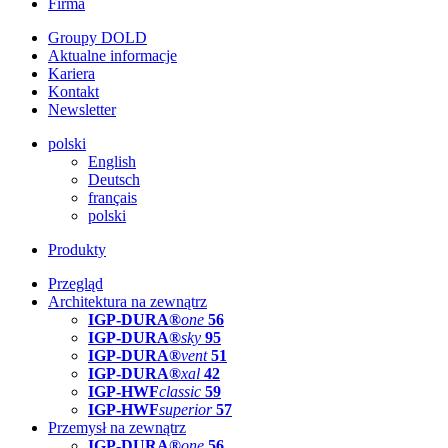
Firma
Groupy DOLD
Aktualne informacje
Kariera
Kontakt
Newsletter
polski
English
Deutsch
français
polski
Produkty
Przegląd
Architektura na zewnątrz
IGP-DURA®
one
56
IGP-DURA®
sky
95
IGP-DURA®
vent
51
IGP-DURA®
xal
42
IGP-HWF
classic
59
IGP-HWF
superior
57
Przemysł na zewnątrz
IGP-DURA®
one
56