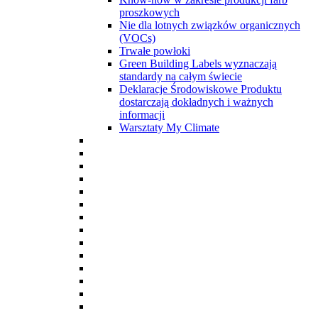
proszkowych
Nie dla lotnych związków organicznych
(VOCs)
Trwałe powłoki
Green Building Labels wyznaczają
standardy na całym świecie
Deklaracje Środowiskowe Produktu
dostarczają dokładnych i ważnych
informacji
Warsztaty My Climate