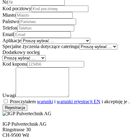
Nr
Kod pocztowy
Miasto
Państwo
Telefon
Email
Aplikacje
Specjalne życzenia dotyczące cateringu
Dodatkowy nocleg
Kod kuponu
Uwagi
Przeczytałem
warunki
i
warunki rejestracji EN
i akceptuję je .
Rejestracja
IGP Pulvertechnik AG
Ringstrasse 30
CH-9500 Wil