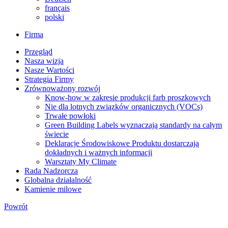
français
polski
Firma
Przegląd
Nasza wizja
Nasze Wartości
Strategia Firmy
Zrównoważony rozwój
Know-how w zakresie produkcji farb proszkowych
Nie dla lotnych związków organicznych (VOCs)
Trwałe powłoki
Green Building Labels wyznaczają standardy na całym
świecie
Deklaracje Środowiskowe Produktu dostarczają
dokładnych i ważnych informacji
Warsztaty My Climate
Rada Nadzorcza
Globalna działalność
Kamienie milowe
Powrót