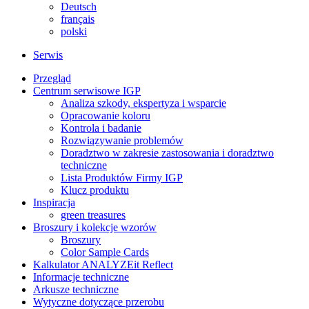
Deutsch
français
polski
Serwis
Przegląd
Centrum serwisowe IGP
Analiza szkody, ekspertyza i wsparcie
Opracowanie koloru
Kontrola i badanie
Rozwiązywanie problemów
Doradztwo w zakresie zastosowania i doradztwo
techniczne
Lista Produktów Firmy IGP
Klucz produktu
Inspiracja
green treasures
Broszury i kolekcje wzorów
Broszury
Color Sample Cards
Kalkulator ANALYZEit Reflect
Informacje techniczne
Arkusze techniczne
Wytyczne dotyczące przerobu