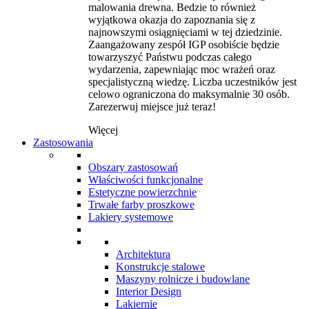
malowania drewna. Bedzie to również
wyjątkowa okazja do zapoznania się z
najnowszymi osiągnięciami w tej dziedzinie.
Zaangażowany zespół IGP osobiście będzie
towarzyszyć Państwu podczas całego
wydarzenia, zapewniając moc wrażeń oraz
specjalistyczną wiedzę. Liczba uczestników jest
celowo ograniczona do maksymalnie 30 osób.
Zarezerwuj miejsce już teraz!
Więcej
Zastosowania
Obszary zastosowań
Właściwości funkcjonalne
Estetyczne powierzchnie
Trwałe farby proszkowe
Lakiery systemowe
Architektura
Konstrukcje stalowe
Maszyny rolnicze i budowlane
Interior Design
Lakiernie