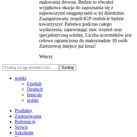
malowania drewna. Bedzie to również
wyjątkowa okazja do zapoznania się z
najnowszymi osiągnięciami w tej dziedzinie.
Zaangażowany zespół IGP osobiście będzie
towarzyszyć Państwu podczas całego
wydarzenia, zapewniając moc wrażeń oraz
specjalistyczną wiedzę. Liczba uczestników jest
celowo ograniczona do maksymalnie 30 osób.
Zarezerwuj miejsce już teraz!
Więcej
Szukaj
polski
English
Deutsch
français
polski
Produkty
Zastosowania
Referencje
Serwis
Szkolenie