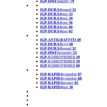
IGP-HWF
industry
79
IGP-DURA®
guard
32
IGP-DURA®
mix
33
IGP-DURA®
mix
39
IGP-DURA®
one
56
IGP-DURA®
one
66
IGP-DURA®
pox
02
IGP-
ANTIGRAFFITI
49
IGP-DURA®
cryl
40
IGP-DURA®
guard
32
IGP-HWF
thermofer
53
IGP-
KORROPRIMER
10
IGP-
KORROPRIMER
18
IGP-
KORROPRIMER
60
IGP-RAPID®
complete
87
IGP-RAPID®
complete
88
IGP-RAPID®
primer
85
IGP-RAPID®
top
38