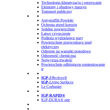
Technologia klimatyzacja i ogrzewanie
Elementy i obudowy maszyn
Transport publiczny
Antygraffiti Powłoki
Ochrona przed korozją
Solidne powierzchnie
Łatwe czyszczenie
Podłoża wydzielające gazy
Powierzchnie przewodzące prąd
elektryczny
Odporne na warunki pogodowe
Odporność chemiczna
Najwyższa trwałość
Powierzchnie odbijajacep romieniowanie
ir
IGP
-
Effectives®
IGP-
Living Surfaces
Le Corbusier
IGP-RAPID®
IGP-DURA® one