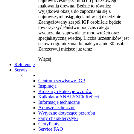
najnowocześniejsza linia do proszkowego
malowania drewna. Bedzie to również
wyjątkowa okazja do zapoznania się z
najnowszymi osiągnięciami w tej dziedzinie.
Zaangażowany zespół IGP osobiście będzie
towarzyszyć Państwu podczas całego
wydarzenia, zapewniając moc wrażeń oraz
specjalistyczną wiedzę. Liczba uczestników jest
celowo ograniczona do maksymalnie 30 osób.
Zarezerwuj miejsce już teraz!
Więcej
Referencje
Serwis
Centrum serwisowe IGP
Inspiracja
Broszury i kolekcje wzorów
Kalkulator ANALYZEit Reflect
Informacje techniczne
Arkusze techniczne
Wytyczne dotyczące przerobu
karty charakterystyki
Certyfikaty
Service FAQ