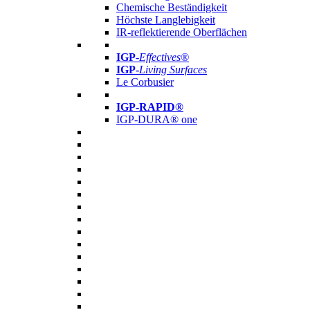
Chemische Beständigkeit
Höchste Langlebigkeit
IR-reflektierende Oberflächen
IGP
-
Effectives®
IGP-
Living Surfaces
Le Corbusier
IGP-RAPID®
IGP-DURA® one