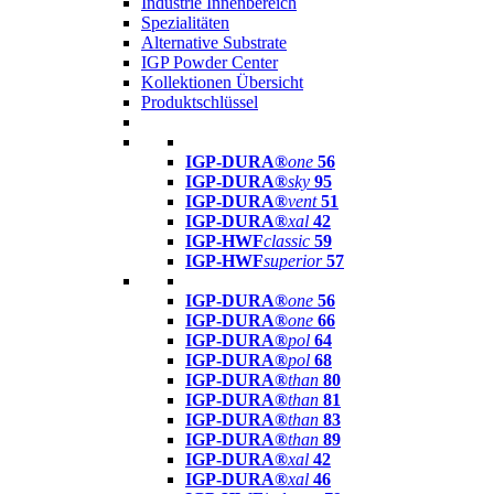
Industrie Innenbereich
Spezialitäten
Alternative Substrate
IGP Powder Center
Kollektionen Übersicht
Produktschlüssel
IGP-DURA®
one
56
IGP-DURA®
sky
95
IGP-DURA®
vent
51
IGP-DURA®
xal
42
IGP-HWF
classic
59
IGP-HWF
superior
57
IGP-DURA®
one
56
IGP-DURA®
one
66
IGP-DURA®
pol
64
IGP-DURA®
pol
68
IGP-DURA®
than
80
IGP-DURA®
than
81
IGP-DURA®
than
83
IGP-DURA®
than
89
IGP-DURA®
xal
42
IGP-DURA®
xal
46