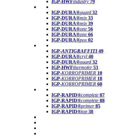
IGP-HWF
industry
79
IGP-DURA®
guard
32
IGP-DURA®
mix
33
IGP-DURA®
mix
39
IGP-DURA®
one
56
IGP-DURA®
one
66
IGP-DURA®
pox
02
IGP-
ANTIGRAFFITI
49
IGP-DURA®
cryl
40
IGP-DURA®
guard
32
IGP-HWF
thermofer
53
IGP-
KORROPRIMER
10
IGP-
KORROPRIMER
18
IGP-
KORROPRIMER
60
IGP-RAPID®
complete
87
IGP-RAPID®
complete
88
IGP-RAPID®
primer
85
IGP-RAPID®
top
38