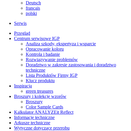
Deutsch
français
polski
Serwis
Przegląd
Centrum serwisowe IGP
Analiza szkody, ekspertyza i wsparcie
Opracowanie koloru
Kontrola i badanie
Rozwiązywanie problemów
Doradztwo w zakresie zastosowania i doradztwo
techniczne
Lista Produktów Firmy IGP
Klucz produktu
Inspiracja
green treasures
Broszury i kolekcje wzorów
Broszury
Color Sample Cards
Kalkulator ANALYZEit Reflect
Informacje techniczne
Arkusze techniczne
Wytyczne dotyczące przerobu