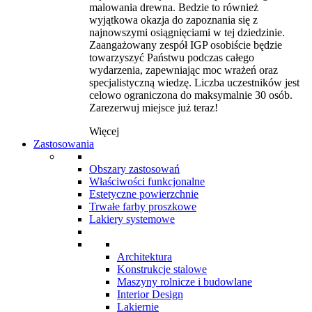
malowania drewna. Bedzie to również
wyjątkowa okazja do zapoznania się z
najnowszymi osiągnięciami w tej dziedzinie.
Zaangażowany zespół IGP osobiście będzie
towarzyszyć Państwu podczas całego
wydarzenia, zapewniając moc wrażeń oraz
specjalistyczną wiedzę. Liczba uczestników jest
celowo ograniczona do maksymalnie 30 osób.
Zarezerwuj miejsce już teraz!
Więcej
Zastosowania
Obszary zastosowań
Właściwości funkcjonalne
Estetyczne powierzchnie
Trwałe farby proszkowe
Lakiery systemowe
Architektura
Konstrukcje stalowe
Maszyny rolnicze i budowlane
Interior Design
Lakiernie