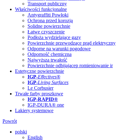
Transport publiczny
Właściwości funkcjonalne
Antygraffiti Powłoki
Ochrona przed korozją
Solidne powierzchnie
Łatwe czyszczenie
Podłoża wydzielające gazy
Powierzchnie przewodzące prąd elektryczny
Odporne na warunki pogodowe
Odporność chemiczna
Najwyższa trwałość
Powierzchnie odbijajacep romieniowanie ir
Estetyczne powierzchnie
IGP
-
Effectives®
IGP-
Living Surfaces
Le Corbusier
Trwałe farby proszkowe
IGP-RAPID®
IGP-DURA® one
Lakiery systemowe
Powrót
polski
English