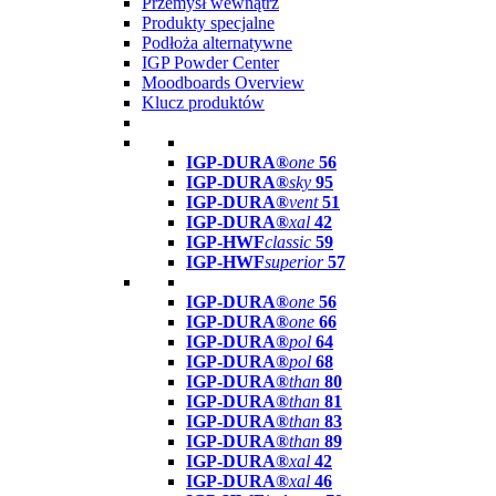
Przemysł wewnątrz
Produkty specjalne
Podłoża alternatywne
IGP Powder Center
Moodboards Overview
Klucz produktów
IGP-DURA®
one
56
IGP-DURA®
sky
95
IGP-DURA®
vent
51
IGP-DURA®
xal
42
IGP-HWF
classic
59
IGP-HWF
superior
57
IGP-DURA®
one
56
IGP-DURA®
one
66
IGP-DURA®
pol
64
IGP-DURA®
pol
68
IGP-DURA®
than
80
IGP-DURA®
than
81
IGP-DURA®
than
83
IGP-DURA®
than
89
IGP-DURA®
xal
42
IGP-DURA®
xal
46