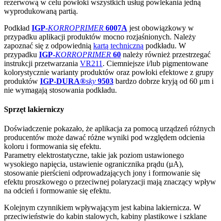
rezerwową w celu powłoki wszystkich usług powlekania jedną
wyprodukowaną partią.
Podkład
IGP-
KORROPRIMER
6007A
jest obowiązkowy w
przypadku aplikacji produktów mocno rozjaśnionych. Należy
zapoznać się z odpowiednią
kartą techniczną
podkładu. W
przypadku
IGP-
KORROPRIMER
60
należy również przestrzegać
instrukcji przetwarzania
VR211
. Ciemniejsze i/lub pigmentowane
kolorystycznie warianty produktów oraz powłoki efektowe z grupy
produktów
IGP-DURA®
sky
9503
bardzo dobrze kryją od 60 μm i
nie wymagają stosowania podkładu.
Sprzęt lakierniczy
Doświadczenie pokazało, że aplikacja za pomocą urządzeń różnych
producentów może dawać różne wyniki pod względem odcienia
koloru i formowania się efektu.
Parametry elektrostatyczne, takie jak poziom ustawionego
wysokiego napięcia, ustawienie ogranicznika prądu (µA),
stosowanie pierścieni odprowadzających jony i formowanie się
efektu proszkowego o przeciwnej polaryzacji mają znaczący wpływ
na odcień i formowanie się efektu.
Kolejnym czynnikiem wpływającym jest kabina lakiernicza. W
przeciwieństwie do kabin stalowych, kabiny plastikowe i szklane