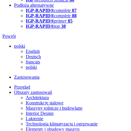
Podłoża alternatywne
IGP-RAPID®
complete
87
IGP-RAPID®
complete
88
IGP-RAPID®
primer
85
IGP-RAPID®
top
38
Powrót
polski
English
Deutsch
français
polski
Zastosowania
Przegląd
Obszary zastosowań
Architektura
Konstrukcje stalowe
Maszyny rolnicze i budowlane
Interior Design
Lakiernie
Technologia klimatyzacja i ogrzewanie
Elementy i obudowy maszyn