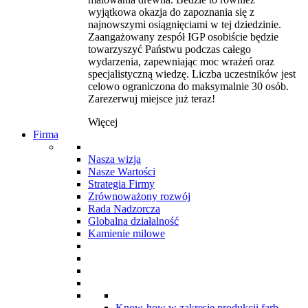
wyjątkowa okazja do zapoznania się z
najnowszymi osiągnięciami w tej dziedzinie.
Zaangażowany zespół IGP osobiście będzie
towarzyszyć Państwu podczas całego
wydarzenia, zapewniając moc wrażeń oraz
specjalistyczną wiedzę. Liczba uczestników jest
celowo ograniczona do maksymalnie 30 osób.
Zarezerwuj miejsce już teraz!
Więcej
Firma
Nasza wizja
Nasze Wartości
Strategia Firmy
Zrównoważony rozwój
Rada Nadzorcza
Globalna działalność
Kamienie milowe
Know-how w zakresie produkcji farb