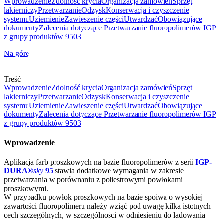
Wprowadzenie
Zdolność krycia
Organizacja zamówień
Sprzęt
lakierniczy
Przetwarzanie
Odzysk
Konserwacja i czyszczenie
systemu
Uziemienie
Zawieszenie części
Utwardzać
Obowiązujące
dokumenty
Zalecenia dotyczące Przetwarzanie fluoropolimerów IGP
z grupy produktów 9503
Na górę
Treść
Wprowadzenie
Zdolność krycia
Organizacja zamówień
Sprzęt
lakierniczy
Przetwarzanie
Odzysk
Konserwacja i czyszczenie
systemu
Uziemienie
Zawieszenie części
Utwardzać
Obowiązujące
dokumenty
Zalecenia dotyczące Przetwarzanie fluoropolimerów IGP
z grupy produktów 9503
Wprowadzenie
Aplikacja farb proszkowych na bazie fluoropolimerów z serii
IGP-
DURA®
sky
95
stawia dodatkowe wymagania w zakresie
przetwarzania w porównaniu z poliestrowymi powłokami
proszkowymi.
W przypadku powłok proszkowych na bazie spoiwa o wysokiej
zawartości fluoropolimeru należy wziąć pod uwagę kilka istotnych
cech szczególnych, w szczególności w odniesieniu do ładowania