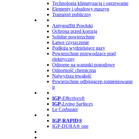
Technologia klimatyzacja i ogrzewanie
Elementy i obudowy maszyn
Transport publiczny
Antygraffiti Powłoki
Ochrona przed korozją
Solidne powierzchnie
Łatwe czyszczenie
Podłoża wydzielające gazy
Powierzchnie przewodzące prąd
elektryczny
Odporne na warunki pogodowe
Odporność chemiczna
Najwyższa trwałość
Powierzchnie odbijajacep romieniowanie
ir
IGP
-
Effectives®
IGP-
Living Surfaces
Le Corbusier
IGP-RAPID®
IGP-DURA® one