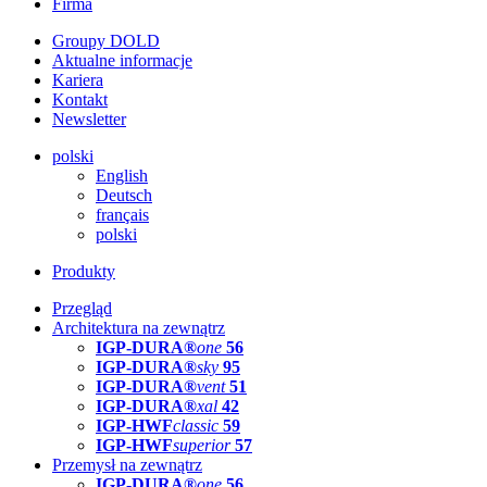
Firma
Groupy DOLD
Aktualne informacje
Kariera
Kontakt
Newsletter
polski
English
Deutsch
français
polski
Produkty
Przegląd
Architektura na zewnątrz
IGP-DURA®
one
56
IGP-DURA®
sky
95
IGP-DURA®
vent
51
IGP-DURA®
xal
42
IGP-HWF
classic
59
IGP-HWF
superior
57
Przemysł na zewnątrz
IGP-DURA®
one
56