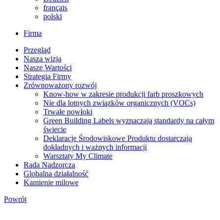
français
polski
Firma
Przegląd
Nasza wizja
Nasze Wartości
Strategia Firmy
Zrównoważony rozwój
Know-how w zakresie produkcji farb proszkowych
Nie dla lotnych związków organicznych (VOCs)
Trwałe powłoki
Green Building Labels wyznaczają standardy na całym
świecie
Deklaracje Środowiskowe Produktu dostarczają
dokładnych i ważnych informacji
Warsztaty My Climate
Rada Nadzorcza
Globalna działalność
Kamienie milowe
Powrót