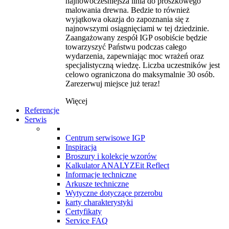
najnowocześniejsza linia do proszkowego
malowania drewna. Bedzie to również
wyjątkowa okazja do zapoznania się z
najnowszymi osiągnięciami w tej dziedzinie.
Zaangażowany zespół IGP osobiście będzie
towarzyszyć Państwu podczas całego
wydarzenia, zapewniając moc wrażeń oraz
specjalistyczną wiedzę. Liczba uczestników jest
celowo ograniczona do maksymalnie 30 osób.
Zarezerwuj miejsce już teraz!
Więcej
Referencje
Serwis
Centrum serwisowe IGP
Inspiracja
Broszury i kolekcje wzorów
Kalkulator ANALYZEit Reflect
Informacje techniczne
Arkusze techniczne
Wytyczne dotyczące przerobu
karty charakterystyki
Certyfikaty
Service FAQ