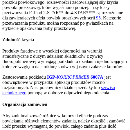
proszku powłokowego, rozlewności i zadowalającej siły krycia
powłoki proszkowej, które wyjaśniono poniżej. Trzy klasy
przetwarzania IGP od 2-STAR** do 4-STAR**** są rozróżniane
dla zawierających efekt powłok proszkowych serii
95
. Kategorię
przetwarzania produktu można rozpoznać po gwiazdkach na
etykiecie opakowania farby proszkowej.
Zdolność krycia
Produkty fasadowe o wysokiej odporności na warunki
atmosferyczne z dużym udziałem składników z żywicy
fluoropolimerowej wymagają podkładu o działaniu ujednolicającym
kolor ze względu na strukturę spoiwa w jasnym zakresie kolorów.
Zastosowanie podkładu
IGP-
KORROPRIMER
6007A
jest
obowiązkowe w przypadku aplikacji produktów mocno
rozjaśnionych. Nasi pracownicy działu sprzedaży lub
serwisu
technicznego
pomogą w doborze odpowiedniego odcienia.
Organizacja zamówień
Aby zminimalizować różnice w kolorze i efekcie podczas
powlekania różnych elementów zadania, należy określić i zamówić
ilość proszku wymaganą do powłoki całego zadania plus ilość