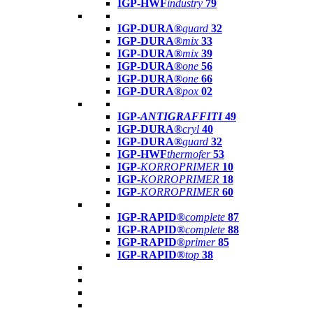
IGP-HWF
industry
79
IGP-DURA®
guard
32
IGP-DURA®
mix
33
IGP-DURA®
mix
39
IGP-DURA®
one
56
IGP-DURA®
one
66
IGP-DURA®
pox
02
IGP-
ANTIGRAFFITI
49
IGP-DURA®
cryl
40
IGP-DURA®
guard
32
IGP-HWF
thermofer
53
IGP-
KORROPRIMER
10
IGP-
KORROPRIMER
18
IGP-
KORROPRIMER
60
IGP-RAPID®
complete
87
IGP-RAPID®
complete
88
IGP-RAPID®
primer
85
IGP-RAPID®
top
38