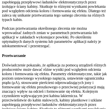
zapobiegają przepływowi ładunków elektrostatycznych przez
izolujące ściany kabiny. Skutkuje to różnymi wynikami powlekania
pod względem odcienia koloru i formowania się efektu. Dlatego też
zaleca się unikanie przetwarzania tego samego zlecenia na różnych
typach kabin.
Podczas przetwarzania określonego zlecenia nie można
wprowadzać żadnych zmian w parametrach przetwarzania lub
aplikacji w zakładach wykonujace powłoki. Po określeniu
optymalnych danych systemu lub parametrów aplikacji należy je
udokumentować i przestrzegać.
Przetwarzanie
Doświadczenie pokazało, że aplikacja za pomocą urządzeń różnych
producentów może dawać różne wyniki pod względem odcienia
koloru i formowania się efektu. Parametry elektrostatyczne, takie jak
poziom ustawionego wysokiego napięcia, ustawienie ogranicznika
prądu (μA), stosowanie pierścieni odprowadzających jony i
formowanie się efektu proszkowego o przeciwnej polaryzacji mają
znaczący wpływ na odcień i formowanie się efektu. Kolejnym
czynnikiem wpływającym jest kabina lakiernicza. W
przeciwieństwie do kabin stalowych, kabiny plastikowe i szklane
zapobiegają przepływowi ładunków elektrostatycznych przez
izolujące ściany kabiny. Skutkuje to różnymi wynikami powlekania