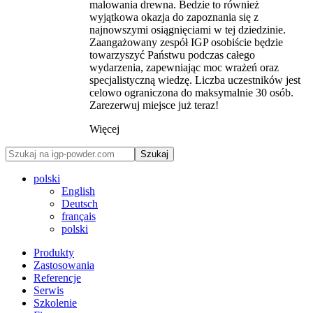
malowania drewna. Bedzie to również
wyjątkowa okazja do zapoznania się z
najnowszymi osiągnięciami w tej dziedzinie.
Zaangażowany zespół IGP osobiście będzie
towarzyszyć Państwu podczas całego
wydarzenia, zapewniając moc wrażeń oraz
specjalistyczną wiedzę. Liczba uczestników jest
celowo ograniczona do maksymalnie 30 osób.
Zarezerwuj miejsce już teraz!
Więcej
Szukaj
polski
English
Deutsch
français
polski
Produkty
Zastosowania
Referencje
Serwis
Szkolenie