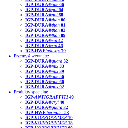
IGP-DURA®
one
66
IGP-DURA®
pol
64
IGP-DURA®
pol
68
IGP-DURA®
than
80
IGP-DURA®
than
81
IGP-DURA®
than
83
IGP-DURA®
than
89
IGP-DURA®
xal
42
IGP-DURA®
xal
46
IGP-HWF
industry
79
Przemysł wewnątrz
IGP-DURA®
guard
32
IGP-DURA®
mix
33
IGP-DURA®
mix
39
IGP-DURA®
one
56
IGP-DURA®
one
66
IGP-DURA®
pox
02
Produkty specjalne
IGP-
ANTIGRAFFITI
49
IGP-DURA®
cryl
40
IGP-DURA®
guard
32
IGP-HWF
thermofer
53
IGP-
KORROPRIMER
10
IGP-
KORROPRIMER
18
IGP-
KORROPRIMER
60