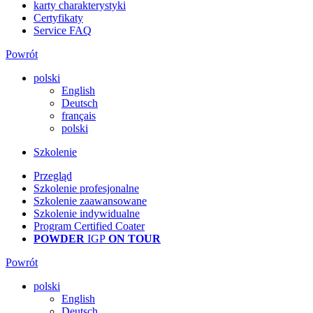
karty charakterystyki
Certyfikaty
Service FAQ
Powrót
polski
English
Deutsch
français
polski
Szkolenie
Przegląd
Szkolenie profesjonalne
Szkolenie zaawansowane
Szkolenie indywidualne
Program Certified Coater
POWDER
IGP
ON TOUR
Powrót
polski
English
Deutsch