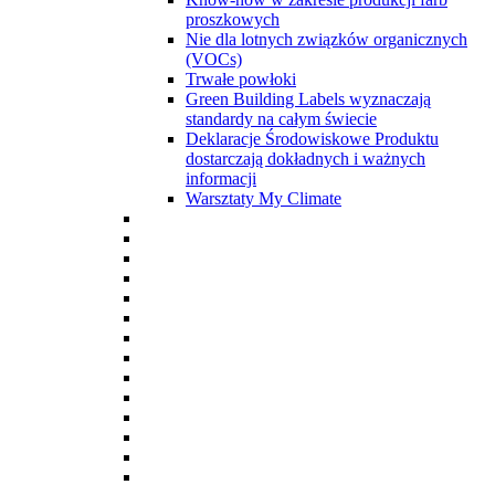
proszkowych
Nie dla lotnych związków organicznych
(VOCs)
Trwałe powłoki
Green Building Labels wyznaczają
standardy na całym świecie
Deklaracje Środowiskowe Produktu
dostarczają dokładnych i ważnych
informacji
Warsztaty My Climate