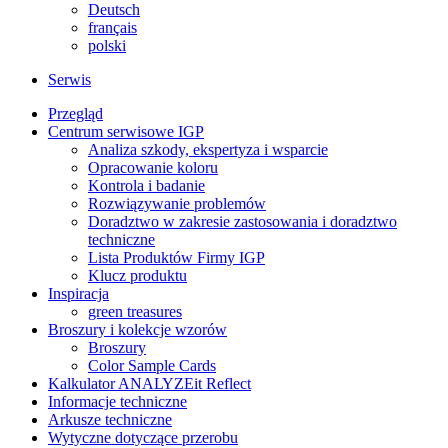
Deutsch
français
polski
Serwis
Przegląd
Centrum serwisowe IGP
Analiza szkody, ekspertyza i wsparcie
Opracowanie koloru
Kontrola i badanie
Rozwiązywanie problemów
Doradztwo w zakresie zastosowania i doradztwo
techniczne
Lista Produktów Firmy IGP
Klucz produktu
Inspiracja
green treasures
Broszury i kolekcje wzorów
Broszury
Color Sample Cards
Kalkulator ANALYZEit Reflect
Informacje techniczne
Arkusze techniczne
Wytyczne dotyczące przerobu