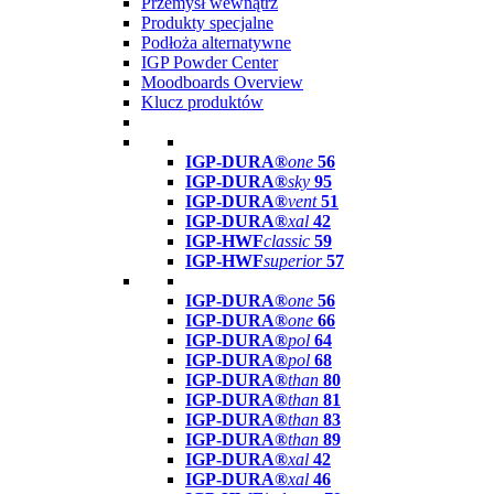
Przemysł wewnątrz
Produkty specjalne
Podłoża alternatywne
IGP Powder Center
Moodboards Overview
Klucz produktów
IGP-DURA®
one
56
IGP-DURA®
sky
95
IGP-DURA®
vent
51
IGP-DURA®
xal
42
IGP-HWF
classic
59
IGP-HWF
superior
57
IGP-DURA®
one
56
IGP-DURA®
one
66
IGP-DURA®
pol
64
IGP-DURA®
pol
68
IGP-DURA®
than
80
IGP-DURA®
than
81
IGP-DURA®
than
83
IGP-DURA®
than
89
IGP-DURA®
xal
42
IGP-DURA®
xal
46