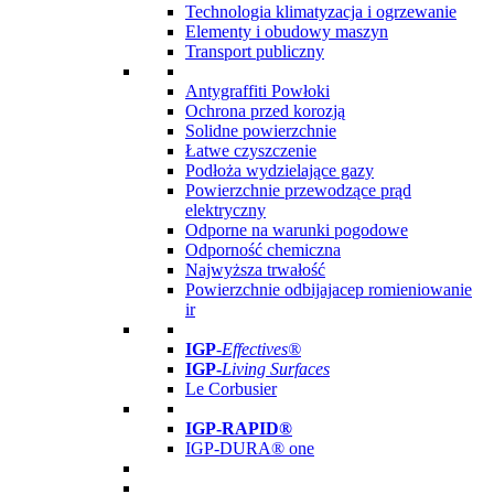
Technologia klimatyzacja i ogrzewanie
Elementy i obudowy maszyn
Transport publiczny
Antygraffiti Powłoki
Ochrona przed korozją
Solidne powierzchnie
Łatwe czyszczenie
Podłoża wydzielające gazy
Powierzchnie przewodzące prąd
elektryczny
Odporne na warunki pogodowe
Odporność chemiczna
Najwyższa trwałość
Powierzchnie odbijajacep romieniowanie
ir
IGP
-
Effectives®
IGP-
Living Surfaces
Le Corbusier
IGP-RAPID®
IGP-DURA® one