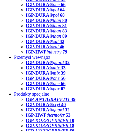
IGP-DURA®
one
66
IGP-DURA®
pol
64
IGP-DURA®
pol
68
IGP-DURA®
than
80
IGP-DURA®
than
81
IGP-DURA®
than
83
IGP-DURA®
than
89
IGP-DURA®
xal
42
IGP-DURA®
xal
46
IGP-HWF
industry
79
Przemysł wewnątrz
IGP-DURA®
guard
32
IGP-DURA®
mix
33
IGP-DURA®
mix
39
IGP-DURA®
one
56
IGP-DURA®
one
66
IGP-DURA®
pox
02
Produkty specjalne
IGP-
ANTIGRAFFITI
49
IGP-DURA®
cryl
40
IGP-DURA®
guard
32
IGP-HWF
thermofer
53
IGP-
KORROPRIMER
10
IGP-
KORROPRIMER
18
IGP-
KORROPRIMER
60