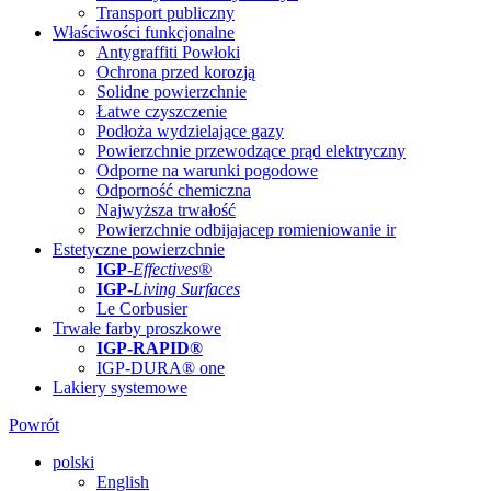
Transport publiczny
Właściwości funkcjonalne
Antygraffiti Powłoki
Ochrona przed korozją
Solidne powierzchnie
Łatwe czyszczenie
Podłoża wydzielające gazy
Powierzchnie przewodzące prąd elektryczny
Odporne na warunki pogodowe
Odporność chemiczna
Najwyższa trwałość
Powierzchnie odbijajacep romieniowanie ir
Estetyczne powierzchnie
IGP
-
Effectives®
IGP-
Living Surfaces
Le Corbusier
Trwałe farby proszkowe
IGP-RAPID®
IGP-DURA® one
Lakiery systemowe
Powrót
polski
English