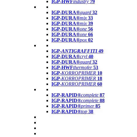
IGP-HWF
industry
79
IGP-DURA®
guard
32
IGP-DURA®
mix
33
IGP-DURA®
mix
39
IGP-DURA®
one
56
IGP-DURA®
one
66
IGP-DURA®
pox
02
IGP-
ANTIGRAFFITI
49
IGP-DURA®
cryl
40
IGP-DURA®
guard
32
IGP-HWF
thermofer
53
IGP-
KORROPRIMER
10
IGP-
KORROPRIMER
18
IGP-
KORROPRIMER
60
IGP-RAPID®
complete
87
IGP-RAPID®
complete
88
IGP-RAPID®
primer
85
IGP-RAPID®
top
38