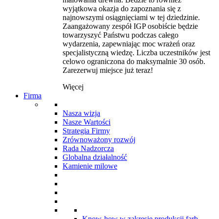
wyjątkowa okazja do zapoznania się z
najnowszymi osiągnięciami w tej dziedzinie.
Zaangażowany zespół IGP osobiście będzie
towarzyszyć Państwu podczas całego
wydarzenia, zapewniając moc wrażeń oraz
specjalistyczną wiedzę. Liczba uczestników jest
celowo ograniczona do maksymalnie 30 osób.
Zarezerwuj miejsce już teraz!
Więcej
Firma
Nasza wizja
Nasze Wartości
Strategia Firmy
Zrównoważony rozwój
Rada Nadzorcza
Globalna działalność
Kamienie milowe
Know-how w zakresie produkcji farb