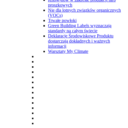
proszkowych
Nie dla lotnych związków organicznych
(VOCs)
Trwałe powłoki
Green Building Labels wyznaczają
standardy na całym świecie
Deklaracje Środowiskowe Produktu
dostarczają dokładnych i ważnych
informacji
Warsztaty My Climate