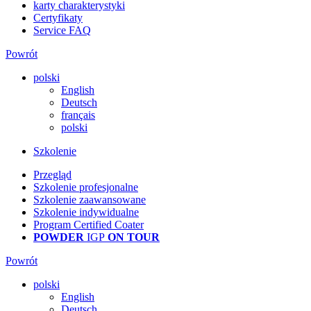
karty charakterystyki
Certyfikaty
Service FAQ
Powrót
polski
English
Deutsch
français
polski
Szkolenie
Przegląd
Szkolenie profesjonalne
Szkolenie zaawansowane
Szkolenie indywidualne
Program Certified Coater
POWDER
IGP
ON TOUR
Powrót
polski
English
Deutsch