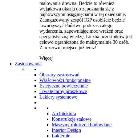
malowania drewna. Bedzie to również
wyjątkowa okazja do zapoznania się z
najnowszymi osiągnięciami w tej dziedzinie.
Zaangażowany zespół IGP osobiście będzie
towarzyszyć Państwu podczas całego
wydarzenia, zapewniając moc wrażeń oraz
specjalistyczną wiedzę. Liczba uczestników jest
celowo ograniczona do maksymalnie 30 osób.
Zarezerwuj miejsce już teraz!
Więcej
Zastosowania
Obszary zastosowań
Właściwości funkcjonalne
Estetyczne powierzchnie
Trwałe farby proszkowe
Lakiery systemowe
Architektura
Konstrukcje stalowe
Maszyny rolnicze i budowlane
Interior Design
Lakiernie