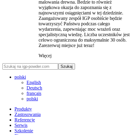
malowania drewna. Bedzie to również
wyjątkowa okazja do zapoznania się z
najnowszymi osiągnięciami w tej dziedzinie.
Zaangażowany zespół IGP osobiście będzie
towarzyszyć Państwu podczas całego
wydarzenia, zapewniając moc wrażeń oraz
specjalistyczną wiedzę. Liczba uczestników jest
celowo ograniczona do maksymalnie 30 osób.
Zarezerwuj miejsce już teraz!
Więcej
Szukaj
polski
English
Deutsch
français
polski
Produkty
Zastosowania
Referencje
Serwis
Szkolenie