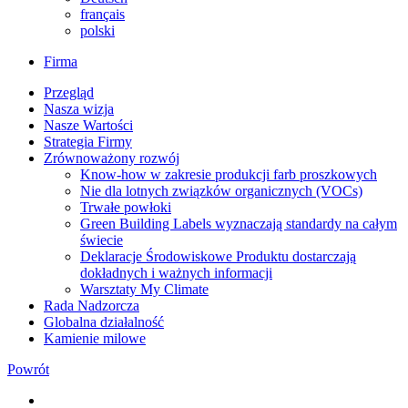
français
polski
Firma
Przegląd
Nasza wizja
Nasze Wartości
Strategia Firmy
Zrównoważony rozwój
Know-how w zakresie produkcji farb proszkowych
Nie dla lotnych związków organicznych (VOCs)
Trwałe powłoki
Green Building Labels wyznaczają standardy na całym
świecie
Deklaracje Środowiskowe Produktu dostarczają
dokładnych i ważnych informacji
Warsztaty My Climate
Rada Nadzorcza
Globalna działalność
Kamienie milowe
Powrót