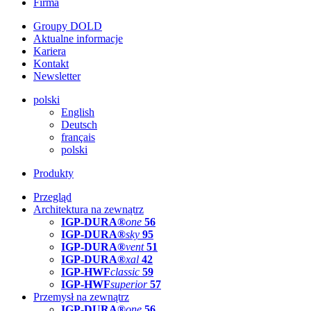
Firma
Groupy DOLD
Aktualne informacje
Kariera
Kontakt
Newsletter
polski
English
Deutsch
français
polski
Produkty
Przegląd
Architektura na zewnątrz
IGP-DURA®
one
56
IGP-DURA®
sky
95
IGP-DURA®
vent
51
IGP-DURA®
xal
42
IGP-HWF
classic
59
IGP-HWF
superior
57
Przemysł na zewnątrz
IGP-DURA®
one
56