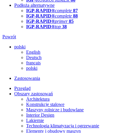
Podłoża alternatywne
IGP-RAPID®
complete
87
IGP-RAPID®
complete
88
IGP-RAPID®
primer
85
IGP-RAPID®
top
38
Powrót
polski
English
Deutsch
français
polski
Zastosowania
Przegląd
Obszary zastosowań
Architektura
Konstrukcje stalowe
Maszyny rolnicze i budowlane
Interior Design
Lakiernie
Technologia klimatyzacja i ogrzewanie
Elementy i obudowy maszyn