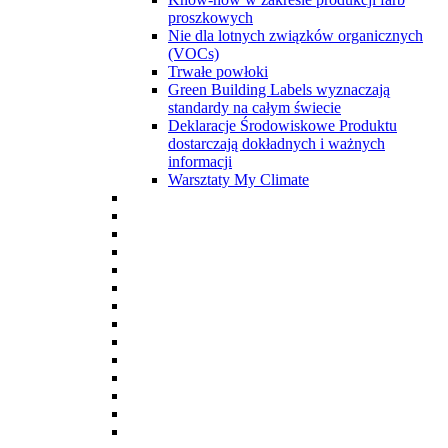
proszkowych
Nie dla lotnych związków organicznych
(VOCs)
Trwałe powłoki
Green Building Labels wyznaczają
standardy na całym świecie
Deklaracje Środowiskowe Produktu
dostarczają dokładnych i ważnych
informacji
Warsztaty My Climate