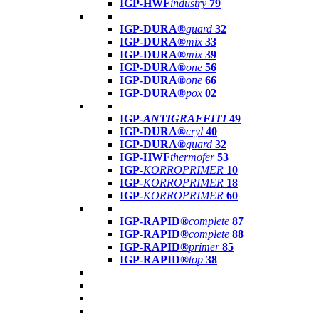
IGP-HWF
industry
79
IGP-DURA®
guard
32
IGP-DURA®
mix
33
IGP-DURA®
mix
39
IGP-DURA®
one
56
IGP-DURA®
one
66
IGP-DURA®
pox
02
IGP-
ANTIGRAFFITI
49
IGP-DURA®
cryl
40
IGP-DURA®
guard
32
IGP-HWF
thermofer
53
IGP-
KORROPRIMER
10
IGP-
KORROPRIMER
18
IGP-
KORROPRIMER
60
IGP-RAPID®
complete
87
IGP-RAPID®
complete
88
IGP-RAPID®
primer
85
IGP-RAPID®
top
38