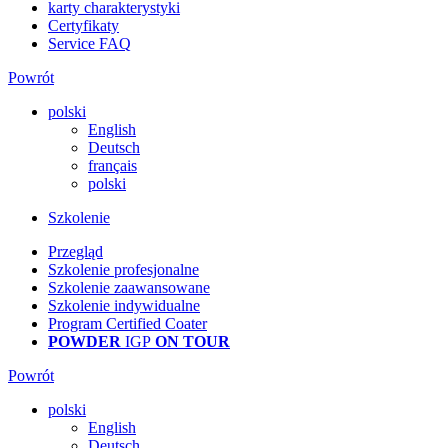
karty charakterystyki
Certyfikaty
Service FAQ
Powrót
polski
English
Deutsch
français
polski
Szkolenie
Przegląd
Szkolenie profesjonalne
Szkolenie zaawansowane
Szkolenie indywidualne
Program Certified Coater
POWDER
IGP
ON TOUR
Powrót
polski
English
Deutsch