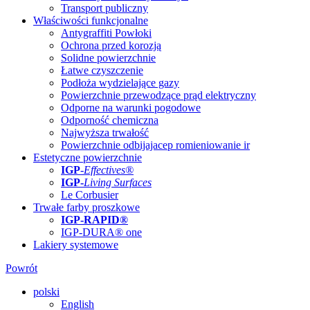
Transport publiczny
Właściwości funkcjonalne
Antygraffiti Powłoki
Ochrona przed korozją
Solidne powierzchnie
Łatwe czyszczenie
Podłoża wydzielające gazy
Powierzchnie przewodzące prąd elektryczny
Odporne na warunki pogodowe
Odporność chemiczna
Najwyższa trwałość
Powierzchnie odbijajacep romieniowanie ir
Estetyczne powierzchnie
IGP
-
Effectives®
IGP-
Living Surfaces
Le Corbusier
Trwałe farby proszkowe
IGP-RAPID®
IGP-DURA® one
Lakiery systemowe
Powrót
polski
English