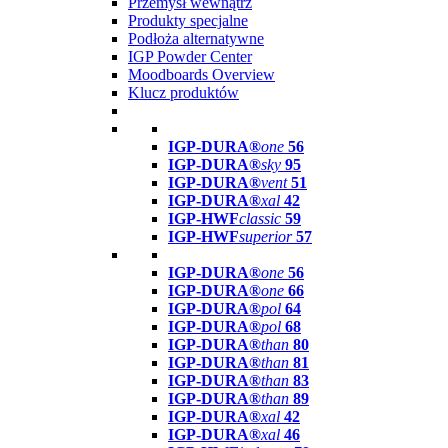
Przemysł wewnątrz
Produkty specjalne
Podłoża alternatywne
IGP Powder Center
Moodboards Overview
Klucz produktów
IGP-DURA®
one
56
IGP-DURA®
sky
95
IGP-DURA®
vent
51
IGP-DURA®
xal
42
IGP-HWF
classic
59
IGP-HWF
superior
57
IGP-DURA®
one
56
IGP-DURA®
one
66
IGP-DURA®
pol
64
IGP-DURA®
pol
68
IGP-DURA®
than
80
IGP-DURA®
than
81
IGP-DURA®
than
83
IGP-DURA®
than
89
IGP-DURA®
xal
42
IGP-DURA®
xal
46