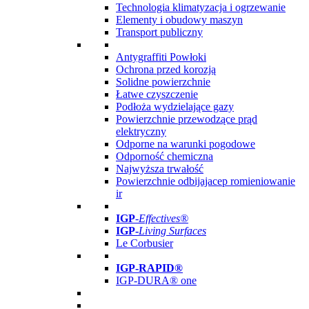
Technologia klimatyzacja i ogrzewanie
Elementy i obudowy maszyn
Transport publiczny
Antygraffiti Powłoki
Ochrona przed korozją
Solidne powierzchnie
Łatwe czyszczenie
Podłoża wydzielające gazy
Powierzchnie przewodzące prąd
elektryczny
Odporne na warunki pogodowe
Odporność chemiczna
Najwyższa trwałość
Powierzchnie odbijajacep romieniowanie
ir
IGP
-
Effectives®
IGP-
Living Surfaces
Le Corbusier
IGP-RAPID®
IGP-DURA® one