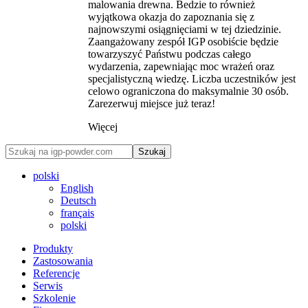
malowania drewna. Bedzie to również
wyjątkowa okazja do zapoznania się z
najnowszymi osiągnięciami w tej dziedzinie.
Zaangażowany zespół IGP osobiście będzie
towarzyszyć Państwu podczas całego
wydarzenia, zapewniając moc wrażeń oraz
specjalistyczną wiedzę. Liczba uczestników jest
celowo ograniczona do maksymalnie 30 osób.
Zarezerwuj miejsce już teraz!
Więcej
Szukaj
polski
English
Deutsch
français
polski
Produkty
Zastosowania
Referencje
Serwis
Szkolenie