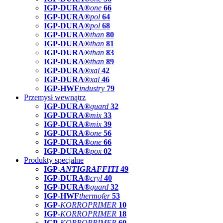
IGP-DURA®
one
66
IGP-DURA®
pol
64
IGP-DURA®
pol
68
IGP-DURA®
than
80
IGP-DURA®
than
81
IGP-DURA®
than
83
IGP-DURA®
than
89
IGP-DURA®
xal
42
IGP-DURA®
xal
46
IGP-HWF
industry
79
Przemysł wewnątrz
IGP-DURA®
guard
32
IGP-DURA®
mix
33
IGP-DURA®
mix
39
IGP-DURA®
one
56
IGP-DURA®
one
66
IGP-DURA®
pox
02
Produkty specjalne
IGP-
ANTIGRAFFITI
49
IGP-DURA®
cryl
40
IGP-DURA®
guard
32
IGP-HWF
thermofer
53
IGP-
KORROPRIMER
10
IGP-
KORROPRIMER
18
IGP-
KORROPRIMER
60