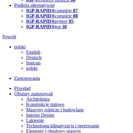
Podłoża alternatywne
IGP-RAPID®
complete
87
IGP-RAPID®
complete
88
IGP-RAPID®
primer
85
IGP-RAPID®
top
38
Powrót
polski
English
Deutsch
français
polski
Zastosowania
Przegląd
Obszary zastosowań
Architektura
Konstrukcje stalowe
Maszyny rolnicze i budowlane
Interior Design
Lakiernie
Technologia klimatyzacja i ogrzewanie
Elementy i obudowy maszyn