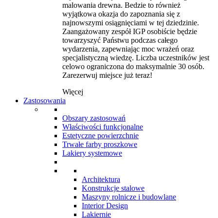
malowania drewna. Bedzie to również
wyjątkowa okazja do zapoznania się z
najnowszymi osiągnięciami w tej dziedzinie.
Zaangażowany zespół IGP osobiście będzie
towarzyszyć Państwu podczas całego
wydarzenia, zapewniając moc wrażeń oraz
specjalistyczną wiedzę. Liczba uczestników jest
celowo ograniczona do maksymalnie 30 osób.
Zarezerwuj miejsce już teraz!
Więcej
Zastosowania
Obszary zastosowań
Właściwości funkcjonalne
Estetyczne powierzchnie
Trwałe farby proszkowe
Lakiery systemowe
Architektura
Konstrukcje stalowe
Maszyny rolnicze i budowlane
Interior Design
Lakiernie