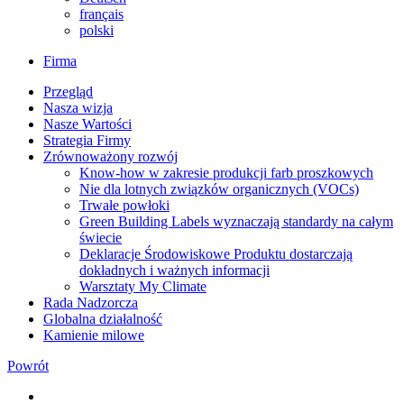
français
polski
Firma
Przegląd
Nasza wizja
Nasze Wartości
Strategia Firmy
Zrównoważony rozwój
Know-how w zakresie produkcji farb proszkowych
Nie dla lotnych związków organicznych (VOCs)
Trwałe powłoki
Green Building Labels wyznaczają standardy na całym
świecie
Deklaracje Środowiskowe Produktu dostarczają
dokładnych i ważnych informacji
Warsztaty My Climate
Rada Nadzorcza
Globalna działalność
Kamienie milowe
Powrót