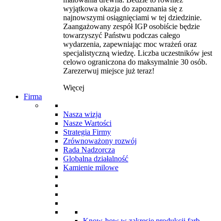
wyjątkowa okazja do zapoznania się z
najnowszymi osiągnięciami w tej dziedzinie.
Zaangażowany zespół IGP osobiście będzie
towarzyszyć Państwu podczas całego
wydarzenia, zapewniając moc wrażeń oraz
specjalistyczną wiedzę. Liczba uczestników jest
celowo ograniczona do maksymalnie 30 osób.
Zarezerwuj miejsce już teraz!
Więcej
Firma
Nasza wizja
Nasze Wartości
Strategia Firmy
Zrównoważony rozwój
Rada Nadzorcza
Globalna działalność
Kamienie milowe
Know-how w zakresie produkcji farb