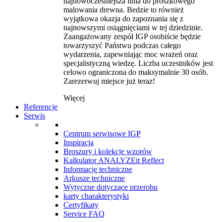
najnowocześniejsza linia do proszkowego
malowania drewna. Bedzie to również
wyjątkowa okazja do zapoznania się z
najnowszymi osiągnięciami w tej dziedzinie.
Zaangażowany zespół IGP osobiście będzie
towarzyszyć Państwu podczas całego
wydarzenia, zapewniając moc wrażeń oraz
specjalistyczną wiedzę. Liczba uczestników jest
celowo ograniczona do maksymalnie 30 osób.
Zarezerwuj miejsce już teraz!
Więcej
Referencje
Serwis
Centrum serwisowe IGP
Inspiracja
Broszury i kolekcje wzorów
Kalkulator ANALYZEit Reflect
Informacje techniczne
Arkusze techniczne
Wytyczne dotyczące przerobu
karty charakterystyki
Certyfikaty
Service FAQ