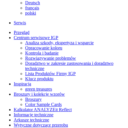
Deutsch
français
polski
Serwis
Przegląd
Centrum serwisowe IGP
Analiza szkody, ekspertyza i wsparcie
Opracowanie koloru
Kontrola i badanie
Rozwiązywanie problemów
Doradztwo w zakresie zastosowania i doradztwo
techniczne
Lista Produktów Firmy IGP
Klucz produktu
Inspiracja
green treasures
Broszury i kolekcje wzorów
Broszury
Color Sample Cards
Kalkulator ANALYZEit Reflect
Informacje techniczne
Arkusze techniczne
Wytyczne dotyczące przerobu