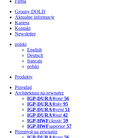
Firma
Groupy DOLD
Aktualne informacje
Kariera
Kontakt
Newsletter
polski
English
Deutsch
français
polski
Produkty
Przegląd
Architektura na zewnątrz
IGP-DURA®
one
56
IGP-DURA®
sky
95
IGP-DURA®
vent
51
IGP-DURA®
xal
42
IGP-HWF
classic
59
IGP-HWF
superior
57
Przemysł na zewnątrz
IGP-DURA®
one
56