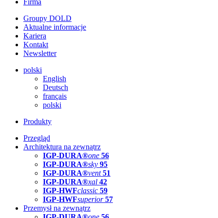
Firma
Groupy DOLD
Aktualne informacje
Kariera
Kontakt
Newsletter
polski
English
Deutsch
français
polski
Produkty
Przegląd
Architektura na zewnątrz
IGP-DURA®
one
56
IGP-DURA®
sky
95
IGP-DURA®
vent
51
IGP-DURA®
xal
42
IGP-HWF
classic
59
IGP-HWF
superior
57
Przemysł na zewnątrz
IGP-DURA®
one
56