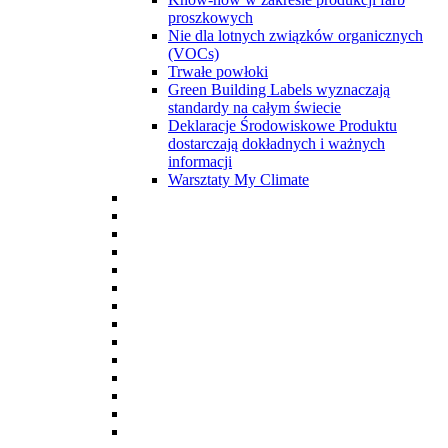
proszkowych
Nie dla lotnych związków organicznych
(VOCs)
Trwałe powłoki
Green Building Labels wyznaczają
standardy na całym świecie
Deklaracje Środowiskowe Produktu
dostarczają dokładnych i ważnych
informacji
Warsztaty My Climate