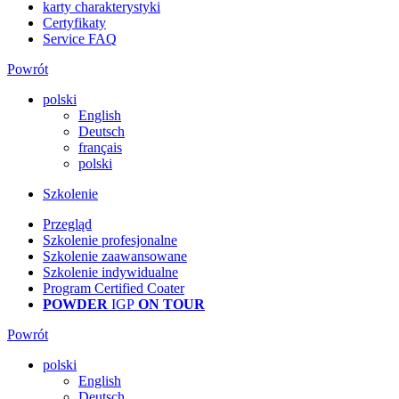
karty charakterystyki
Certyfikaty
Service FAQ
Powrót
polski
English
Deutsch
français
polski
Szkolenie
Przegląd
Szkolenie profesjonalne
Szkolenie zaawansowane
Szkolenie indywidualne
Program Certified Coater
POWDER
IGP
ON TOUR
Powrót
polski
English
Deutsch