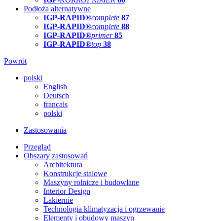
Podłoża alternatywne
IGP-RAPID®
complete
87
IGP-RAPID®
complete
88
IGP-RAPID®
primer
85
IGP-RAPID®
top
38
Powrót
polski
English
Deutsch
français
polski
Zastosowania
Przegląd
Obszary zastosowań
Architektura
Konstrukcje stalowe
Maszyny rolnicze i budowlane
Interior Design
Lakiernie
Technologia klimatyzacja i ogrzewanie
Elementy i obudowy maszyn