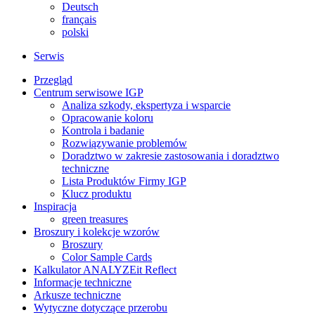
Deutsch
français
polski
Serwis
Przegląd
Centrum serwisowe IGP
Analiza szkody, ekspertyza i wsparcie
Opracowanie koloru
Kontrola i badanie
Rozwiązywanie problemów
Doradztwo w zakresie zastosowania i doradztwo
techniczne
Lista Produktów Firmy IGP
Klucz produktu
Inspiracja
green treasures
Broszury i kolekcje wzorów
Broszury
Color Sample Cards
Kalkulator ANALYZEit Reflect
Informacje techniczne
Arkusze techniczne
Wytyczne dotyczące przerobu