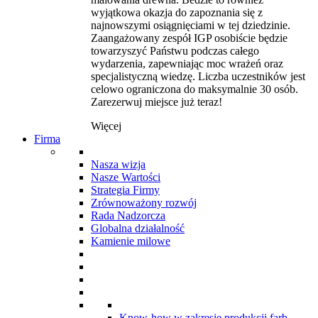
wyjątkowa okazja do zapoznania się z
najnowszymi osiągnięciami w tej dziedzinie.
Zaangażowany zespół IGP osobiście będzie
towarzyszyć Państwu podczas całego
wydarzenia, zapewniając moc wrażeń oraz
specjalistyczną wiedzę. Liczba uczestników jest
celowo ograniczona do maksymalnie 30 osób.
Zarezerwuj miejsce już teraz!
Więcej
Firma
Nasza wizja
Nasze Wartości
Strategia Firmy
Zrównoważony rozwój
Rada Nadzorcza
Globalna działalność
Kamienie milowe
Know-how w zakresie produkcji farb