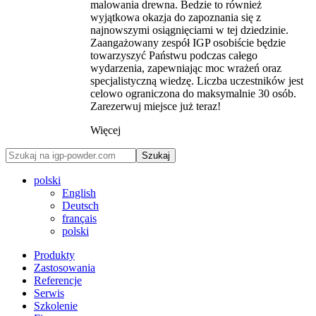
malowania drewna. Bedzie to również
wyjątkowa okazja do zapoznania się z
najnowszymi osiągnięciami w tej dziedzinie.
Zaangażowany zespół IGP osobiście będzie
towarzyszyć Państwu podczas całego
wydarzenia, zapewniając moc wrażeń oraz
specjalistyczną wiedzę. Liczba uczestników jest
celowo ograniczona do maksymalnie 30 osób.
Zarezerwuj miejsce już teraz!
Więcej
Szukaj
polski
English
Deutsch
français
polski
Produkty
Zastosowania
Referencje
Serwis
Szkolenie