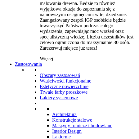
malowania drewna. Bedzie to również
wyjątkowa okazja do zapoznania się z
najnowszymi osiągnięciami w tej dziedzinie.
Zaangażowany zespół IGP osobiście będzie
towarzyszyć Państwu podczas całego
wydarzenia, zapewniając moc wrażeń oraz
specjalistyczną wiedzę. Liczba uczestników jest
celowo ograniczona do maksymalnie 30 osób.
Zarezerwuj miejsce już teraz!
Więcej
Zastosowania
Obszary zastosowań
Właściwości funkcjonalne
Estetyczne powierzchnie
Trwałe farby proszkowe
Lakiery systemowe
Architektura
Konstrukcje stalowe
Maszyny rolnicze i budowlane
Interior Design
Lakiernie