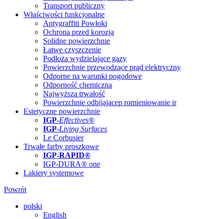
Transport publiczny
Właściwości funkcjonalne
Antygraffiti Powłoki
Ochrona przed korozją
Solidne powierzchnie
Łatwe czyszczenie
Podłoża wydzielające gazy
Powierzchnie przewodzące prąd elektryczny
Odporne na warunki pogodowe
Odporność chemiczna
Najwyższa trwałość
Powierzchnie odbijajacep romieniowanie ir
Estetyczne powierzchnie
IGP
-
Effectives®
IGP-
Living Surfaces
Le Corbusier
Trwałe farby proszkowe
IGP-RAPID®
IGP-DURA® one
Lakiery systemowe
Powrót
polski
English