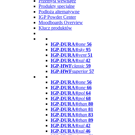
Przemysł wewnątrz
Produkty specjalne
Podłoża alternatywne
IGP Powder Center
Moodboards Overview
Klucz produktów
IGP-DURA®
one
56
IGP-DURA®
sky
95
IGP-DURA®
vent
51
IGP-DURA®
xal
42
IGP-HWF
classic
59
IGP-HWF
superior
57
IGP-DURA®
one
56
IGP-DURA®
one
66
IGP-DURA®
pol
64
IGP-DURA®
pol
68
IGP-DURA®
than
80
IGP-DURA®
than
81
IGP-DURA®
than
83
IGP-DURA®
than
89
IGP-DURA®
xal
42
IGP-DURA®
xal
46