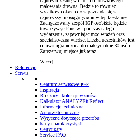
najnowocześniejsza linia do proszkowego
malowania drewna. Bedzie to również
wyjątkowa okazja do zapoznania się z
najnowszymi osiągnięciami w tej dziedzinie.
Zaangażowany zespół IGP osobiście będzie
towarzyszyć Państwu podczas całego
wydarzenia, zapewniając moc wrażeń oraz
specjalistyczną wiedzę. Liczba uczestników jest
celowo ograniczona do maksymalnie 30 osób.
Zarezerwuj miejsce już teraz!
Więcej
Referencje
Serwis
Centrum serwisowe IGP
Inspiracja
Broszury i kolekcje wzorów
Kalkulator ANALYZEit Reflect
Informacje techniczne
Arkusze techniczne
Wytyczne dotyczące przerobu
karty charakterystyki
Certyfikaty
Service FAQ