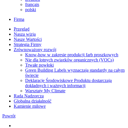
français
polski
Firma
Przegląd
Nasza wizja
Nasze Wartości
Strategia Firmy
Zrównoważony rozwój
Know-how w zakresie produkcji farb proszkowych
Nie dla lotnych związków organicznych (VOCs)
Trwałe powłoki
Green Building Labels wyznaczają standardy na całym
świecie
Deklaracje Środowiskowe Produktu dostarczają
dokładnych i ważnych informacji
Warsztaty My Climate
Rada Nadzorcza
Globalna działalność
Kamienie milowe
Powrót