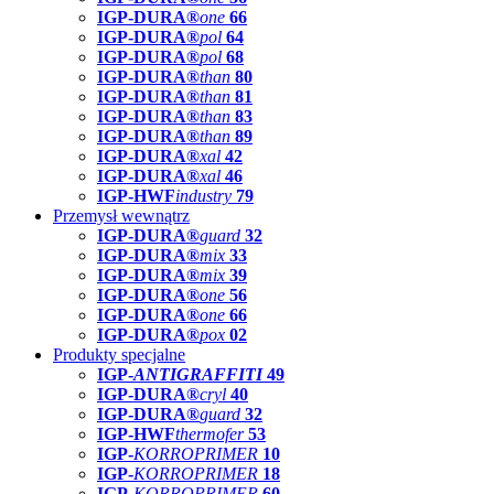
IGP-DURA®
one
66
IGP-DURA®
pol
64
IGP-DURA®
pol
68
IGP-DURA®
than
80
IGP-DURA®
than
81
IGP-DURA®
than
83
IGP-DURA®
than
89
IGP-DURA®
xal
42
IGP-DURA®
xal
46
IGP-HWF
industry
79
Przemysł wewnątrz
IGP-DURA®
guard
32
IGP-DURA®
mix
33
IGP-DURA®
mix
39
IGP-DURA®
one
56
IGP-DURA®
one
66
IGP-DURA®
pox
02
Produkty specjalne
IGP-
ANTIGRAFFITI
49
IGP-DURA®
cryl
40
IGP-DURA®
guard
32
IGP-HWF
thermofer
53
IGP-
KORROPRIMER
10
IGP-
KORROPRIMER
18
IGP-
KORROPRIMER
60