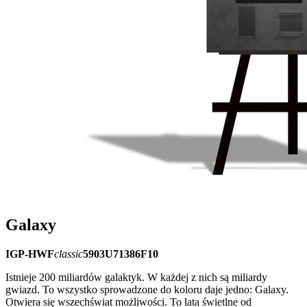
Galaxy
IGP-HWF
classic
5903U71386F10
Istnieje 200 miliardów galaktyk. W każdej z nich są miliardy
gwiazd. To wszystko sprowadzone do koloru daje jedno: Galaxy.
Otwiera się wszechświat możliwości. To lata świetlne od