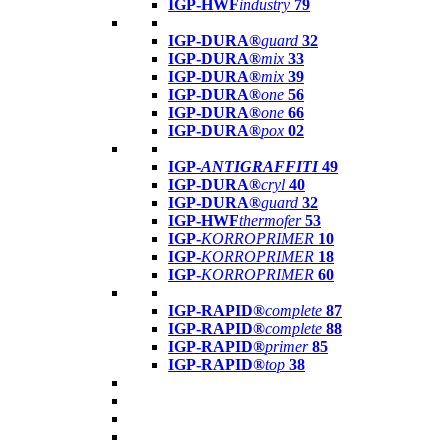
IGP-HWF
industry
79
IGP-DURA®
guard
32
IGP-DURA®
mix
33
IGP-DURA®
mix
39
IGP-DURA®
one
56
IGP-DURA®
one
66
IGP-DURA®
pox
02
IGP-
ANTIGRAFFITI
49
IGP-DURA®
cryl
40
IGP-DURA®
guard
32
IGP-HWF
thermofer
53
IGP-
KORROPRIMER
10
IGP-
KORROPRIMER
18
IGP-
KORROPRIMER
60
IGP-RAPID®
complete
87
IGP-RAPID®
complete
88
IGP-RAPID®
primer
85
IGP-RAPID®
top
38