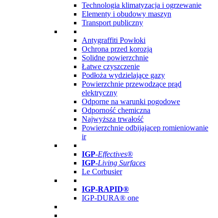
Technologia klimatyzacja i ogrzewanie
Elementy i obudowy maszyn
Transport publiczny
Antygraffiti Powłoki
Ochrona przed korozją
Solidne powierzchnie
Łatwe czyszczenie
Podłoża wydzielające gazy
Powierzchnie przewodzące prąd
elektryczny
Odporne na warunki pogodowe
Odporność chemiczna
Najwyższa trwałość
Powierzchnie odbijajacep romieniowanie
ir
IGP
-
Effectives®
IGP-
Living Surfaces
Le Corbusier
IGP-RAPID®
IGP-DURA® one