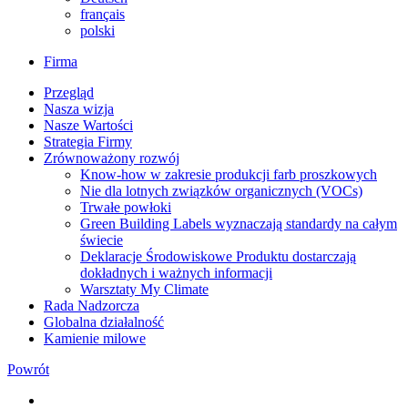
français
polski
Firma
Przegląd
Nasza wizja
Nasze Wartości
Strategia Firmy
Zrównoważony rozwój
Know-how w zakresie produkcji farb proszkowych
Nie dla lotnych związków organicznych (VOCs)
Trwałe powłoki
Green Building Labels wyznaczają standardy na całym
świecie
Deklaracje Środowiskowe Produktu dostarczają
dokładnych i ważnych informacji
Warsztaty My Climate
Rada Nadzorcza
Globalna działalność
Kamienie milowe
Powrót