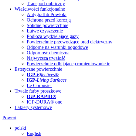
Transport publiczny
Właściwości funkcjonalne
Antygraffiti Powłoki
Ochrona przed korozją
Solidne powierzchnie
Łatwe czyszczenie
Podłoża wydzielające gazy
Powierzchnie przewodzące prąd elektryczny
Odporne na warunki pogodowe
Odporność chemiczna
Najwyższa trwałość
Powierzchnie odbijajacep romieniowanie ir
Estetyczne powierzchnie
IGP
-
Effectives®
IGP-
Living Surfaces
Le Corbusier
Trwałe farby proszkowe
IGP-RAPID®
IGP-DURA® one
Lakiery systemowe
Powrót
polski
English