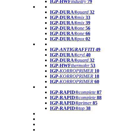
IGP-HWF
industry
79
IGP-DURA®
guard
32
IGP-DURA®
mix
33
IGP-DURA®
mix
39
IGP-DURA®
one
56
IGP-DURA®
one
66
IGP-DURA®
pox
02
IGP-
ANTIGRAFFITI
49
IGP-DURA®
cryl
40
IGP-DURA®
guard
32
IGP-HWF
thermofer
53
IGP-
KORROPRIMER
10
IGP-
KORROPRIMER
18
IGP-
KORROPRIMER
60
IGP-RAPID®
complete
87
IGP-RAPID®
complete
88
IGP-RAPID®
primer
85
IGP-RAPID®
top
38