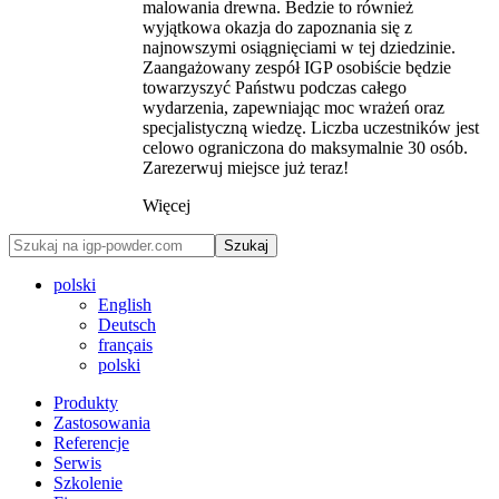
malowania drewna. Bedzie to również
wyjątkowa okazja do zapoznania się z
najnowszymi osiągnięciami w tej dziedzinie.
Zaangażowany zespół IGP osobiście będzie
towarzyszyć Państwu podczas całego
wydarzenia, zapewniając moc wrażeń oraz
specjalistyczną wiedzę. Liczba uczestników jest
celowo ograniczona do maksymalnie 30 osób.
Zarezerwuj miejsce już teraz!
Więcej
Szukaj
polski
English
Deutsch
français
polski
Produkty
Zastosowania
Referencje
Serwis
Szkolenie