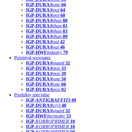
IGP-DURA®
one
66
IGP-DURA®
pol
64
IGP-DURA®
pol
68
IGP-DURA®
than
80
IGP-DURA®
than
81
IGP-DURA®
than
83
IGP-DURA®
than
89
IGP-DURA®
xal
42
IGP-DURA®
xal
46
IGP-HWF
industry
79
Przemysł wewnątrz
IGP-DURA®
guard
32
IGP-DURA®
mix
33
IGP-DURA®
mix
39
IGP-DURA®
one
56
IGP-DURA®
one
66
IGP-DURA®
pox
02
Produkty specjalne
IGP-
ANTIGRAFFITI
49
IGP-DURA®
cryl
40
IGP-DURA®
guard
32
IGP-HWF
thermofer
53
IGP-
KORROPRIMER
10
IGP-
KORROPRIMER
18
IGP-
KORROPRIMER
60