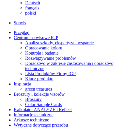
Deutsch
français
polski
Serwis
Przegląd
Centrum serwisowe IGP
Analiza szkody, ekspertyza i wsparcie
Opracowanie koloru
Kontrola i badanie
Rozwiązywanie problemów
Doradztwo w zakresie zastosowania i doradztwo
techniczne
Lista Produktów Firmy IGP
Klucz produktu
Inspiracja
green treasures
Broszury i kolekcje wzorów
Broszury
Color Sample Cards
Kalkulator ANALYZEit Reflect
Informacje techniczne
Arkusze techniczne
Wytyczne dotyczące przerobu