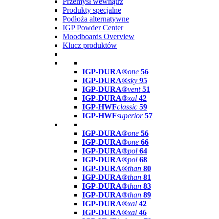
Przemysł wewnątrz
Produkty specjalne
Podłoża alternatywne
IGP Powder Center
Moodboards Overview
Klucz produktów
IGP-DURA®
one
56
IGP-DURA®
sky
95
IGP-DURA®
vent
51
IGP-DURA®
xal
42
IGP-HWF
classic
59
IGP-HWF
superior
57
IGP-DURA®
one
56
IGP-DURA®
one
66
IGP-DURA®
pol
64
IGP-DURA®
pol
68
IGP-DURA®
than
80
IGP-DURA®
than
81
IGP-DURA®
than
83
IGP-DURA®
than
89
IGP-DURA®
xal
42
IGP-DURA®
xal
46