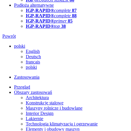
Podłoża alternatywne
IGP-RAPID®
complete
87
IGP-RAPID®
complete
88
IGP-RAPID®
primer
85
IGP-RAPID®
top
38
Powrót
polski
English
Deutsch
français
polski
Zastosowania
Przegląd
Obszary zastosowań
Architektura
Konstrukcje stalowe
Maszyny rolnicze i budowlane
Interior Design
Lakiernie
Technologia klimatyzacja i ogrzewanie
Elementy i obudowy maszyn