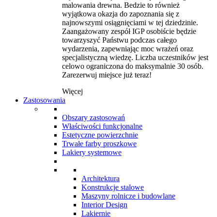
malowania drewna. Bedzie to również
wyjątkowa okazja do zapoznania się z
najnowszymi osiągnięciami w tej dziedzinie.
Zaangażowany zespół IGP osobiście będzie
towarzyszyć Państwu podczas całego
wydarzenia, zapewniając moc wrażeń oraz
specjalistyczną wiedzę. Liczba uczestników jest
celowo ograniczona do maksymalnie 30 osób.
Zarezerwuj miejsce już teraz!
Więcej
Zastosowania
Obszary zastosowań
Właściwości funkcjonalne
Estetyczne powierzchnie
Trwałe farby proszkowe
Lakiery systemowe
Architektura
Konstrukcje stalowe
Maszyny rolnicze i budowlane
Interior Design
Lakiernie