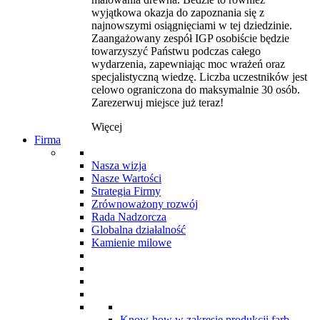
wyjątkowa okazja do zapoznania się z
najnowszymi osiągnięciami w tej dziedzinie.
Zaangażowany zespół IGP osobiście będzie
towarzyszyć Państwu podczas całego
wydarzenia, zapewniając moc wrażeń oraz
specjalistyczną wiedzę. Liczba uczestników jest
celowo ograniczona do maksymalnie 30 osób.
Zarezerwuj miejsce już teraz!
Więcej
Firma
Nasza wizja
Nasze Wartości
Strategia Firmy
Zrównoważony rozwój
Rada Nadzorcza
Globalna działalność
Kamienie milowe
Know-how w zakresie produkcji farb