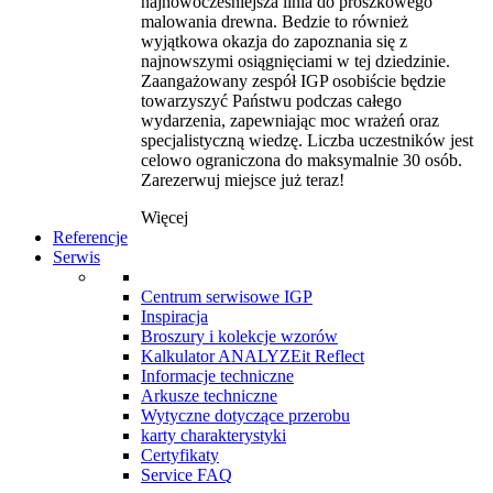
najnowocześniejsza linia do proszkowego
malowania drewna. Bedzie to również
wyjątkowa okazja do zapoznania się z
najnowszymi osiągnięciami w tej dziedzinie.
Zaangażowany zespół IGP osobiście będzie
towarzyszyć Państwu podczas całego
wydarzenia, zapewniając moc wrażeń oraz
specjalistyczną wiedzę. Liczba uczestników jest
celowo ograniczona do maksymalnie 30 osób.
Zarezerwuj miejsce już teraz!
Więcej
Referencje
Serwis
Centrum serwisowe IGP
Inspiracja
Broszury i kolekcje wzorów
Kalkulator ANALYZEit Reflect
Informacje techniczne
Arkusze techniczne
Wytyczne dotyczące przerobu
karty charakterystyki
Certyfikaty
Service FAQ