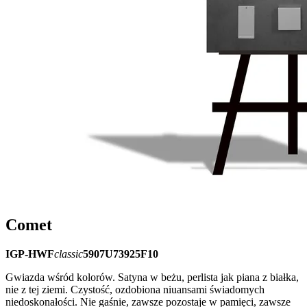
Comet
IGP-HWF
classic
5907U73925F10
Gwiazda wśród kolorów. Satyna w beżu, perlista jak piana z białka,
nie z tej ziemi. Czystość, ozdobiona niuansami świadomych
niedoskonałości. Nie gaśnie, zawsze pozostaje w pamięci, zawsze