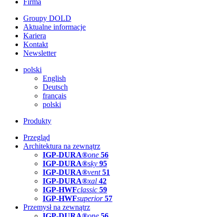
Firma
Groupy DOLD
Aktualne informacje
Kariera
Kontakt
Newsletter
polski
English
Deutsch
français
polski
Produkty
Przegląd
Architektura na zewnątrz
IGP-DURA®
one
56
IGP-DURA®
sky
95
IGP-DURA®
vent
51
IGP-DURA®
xal
42
IGP-HWF
classic
59
IGP-HWF
superior
57
Przemysł na zewnątrz
IGP-DURA®
one
56