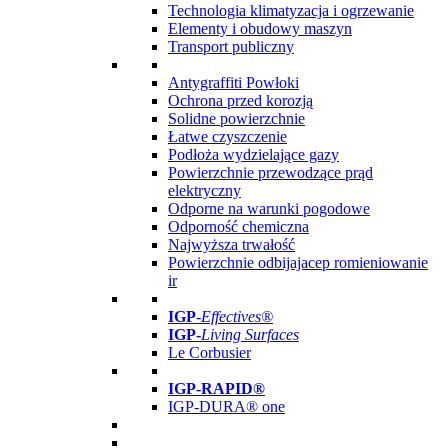
Technologia klimatyzacja i ogrzewanie
Elementy i obudowy maszyn
Transport publiczny
Antygraffiti Powłoki
Ochrona przed korozją
Solidne powierzchnie
Łatwe czyszczenie
Podłoża wydzielające gazy
Powierzchnie przewodzące prąd
elektryczny
Odporne na warunki pogodowe
Odporność chemiczna
Najwyższa trwałość
Powierzchnie odbijajacep romieniowanie
ir
IGP
-
Effectives®
IGP-
Living Surfaces
Le Corbusier
IGP-RAPID®
IGP-DURA® one