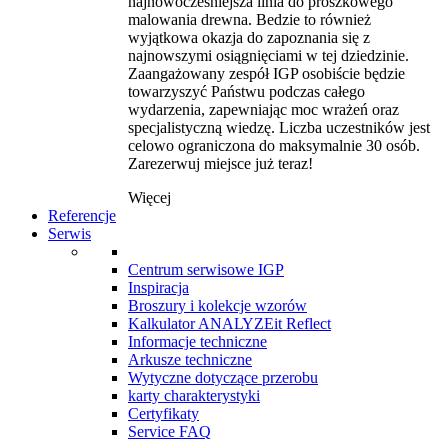
najnowocześniejsza linia do proszkowego
malowania drewna. Bedzie to również
wyjątkowa okazja do zapoznania się z
najnowszymi osiągnięciami w tej dziedzinie.
Zaangażowany zespół IGP osobiście będzie
towarzyszyć Państwu podczas całego
wydarzenia, zapewniając moc wrażeń oraz
specjalistyczną wiedzę. Liczba uczestników jest
celowo ograniczona do maksymalnie 30 osób.
Zarezerwuj miejsce już teraz!
Więcej
Referencje
Serwis
Centrum serwisowe IGP
Inspiracja
Broszury i kolekcje wzorów
Kalkulator ANALYZEit Reflect
Informacje techniczne
Arkusze techniczne
Wytyczne dotyczące przerobu
karty charakterystyki
Certyfikaty
Service FAQ