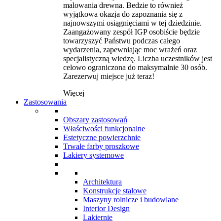
malowania drewna. Bedzie to również
wyjątkowa okazja do zapoznania się z
najnowszymi osiągnięciami w tej dziedzinie.
Zaangażowany zespół IGP osobiście będzie
towarzyszyć Państwu podczas całego
wydarzenia, zapewniając moc wrażeń oraz
specjalistyczną wiedzę. Liczba uczestników jest
celowo ograniczona do maksymalnie 30 osób.
Zarezerwuj miejsce już teraz!
Więcej
Zastosowania
Obszary zastosowań
Właściwości funkcjonalne
Estetyczne powierzchnie
Trwałe farby proszkowe
Lakiery systemowe
Architektura
Konstrukcje stalowe
Maszyny rolnicze i budowlane
Interior Design
Lakiernie