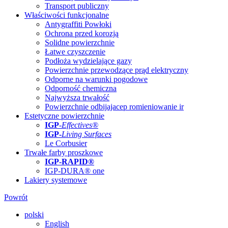
Transport publiczny
Właściwości funkcjonalne
Antygraffiti Powłoki
Ochrona przed korozją
Solidne powierzchnie
Łatwe czyszczenie
Podłoża wydzielające gazy
Powierzchnie przewodzące prąd elektryczny
Odporne na warunki pogodowe
Odporność chemiczna
Najwyższa trwałość
Powierzchnie odbijajacep romieniowanie ir
Estetyczne powierzchnie
IGP
-
Effectives®
IGP-
Living Surfaces
Le Corbusier
Trwałe farby proszkowe
IGP-RAPID®
IGP-DURA® one
Lakiery systemowe
Powrót
polski
English