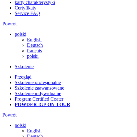
karty charakterystyki
Certyfikaty
Service FAQ
Powrót
polski
English
Deutsch
français
polski
Szkolenie
Przegląd
Szkolenie profesjonalne
Szkolenie zaawansowane
Szkolenie indywidualne
Program Certified Coater
POWDER
IGP
ON TOUR
Powrót
polski
English
Deutsch