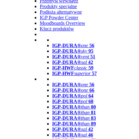
Przemysł wewnątrz
Produkty specjalne
Podłoża alternatywne
IGP Powder Center
Moodboards Overview
Klucz produktów
IGP-DURA®
one
56
IGP-DURA®
sky
95
IGP-DURA®
vent
51
IGP-DURA®
xal
42
IGP-HWF
classic
59
IGP-HWF
superior
57
IGP-DURA®
one
56
IGP-DURA®
one
66
IGP-DURA®
pol
64
IGP-DURA®
pol
68
IGP-DURA®
than
80
IGP-DURA®
than
81
IGP-DURA®
than
83
IGP-DURA®
than
89
IGP-DURA®
xal
42
IGP-DURA®
xal
46