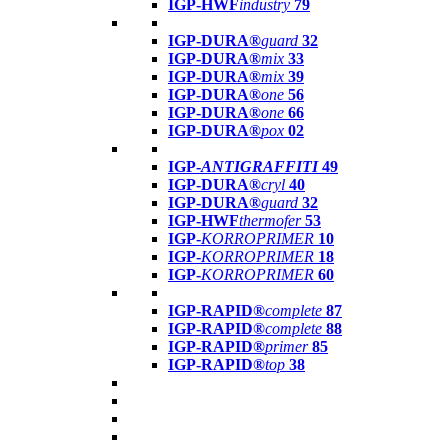
IGP-HWF
industry
79
IGP-DURA®
guard
32
IGP-DURA®
mix
33
IGP-DURA®
mix
39
IGP-DURA®
one
56
IGP-DURA®
one
66
IGP-DURA®
pox
02
IGP-
ANTIGRAFFITI
49
IGP-DURA®
cryl
40
IGP-DURA®
guard
32
IGP-HWF
thermofer
53
IGP-
KORROPRIMER
10
IGP-
KORROPRIMER
18
IGP-
KORROPRIMER
60
IGP-RAPID®
complete
87
IGP-RAPID®
complete
88
IGP-RAPID®
primer
85
IGP-RAPID®
top
38