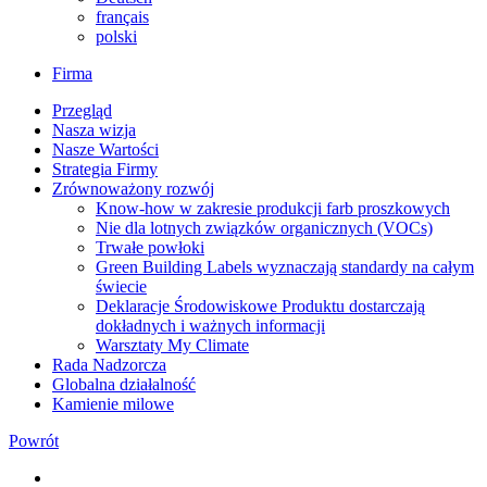
français
polski
Firma
Przegląd
Nasza wizja
Nasze Wartości
Strategia Firmy
Zrównoważony rozwój
Know-how w zakresie produkcji farb proszkowych
Nie dla lotnych związków organicznych (VOCs)
Trwałe powłoki
Green Building Labels wyznaczają standardy na całym
świecie
Deklaracje Środowiskowe Produktu dostarczają
dokładnych i ważnych informacji
Warsztaty My Climate
Rada Nadzorcza
Globalna działalność
Kamienie milowe
Powrót