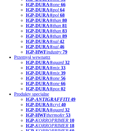
IGP-DURA®
one
66
IGP-DURA®
pol
64
IGP-DURA®
pol
68
IGP-DURA®
than
80
IGP-DURA®
than
81
IGP-DURA®
than
83
IGP-DURA®
than
89
IGP-DURA®
xal
42
IGP-DURA®
xal
46
IGP-HWF
industry
79
Przemysł wewnątrz
IGP-DURA®
guard
32
IGP-DURA®
mix
33
IGP-DURA®
mix
39
IGP-DURA®
one
56
IGP-DURA®
one
66
IGP-DURA®
pox
02
Produkty specjalne
IGP-
ANTIGRAFFITI
49
IGP-DURA®
cryl
40
IGP-DURA®
guard
32
IGP-HWF
thermofer
53
IGP-
KORROPRIMER
10
IGP-
KORROPRIMER
18
IGP-
KORROPRIMER
60