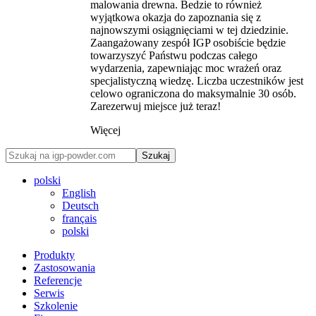
malowania drewna. Bedzie to również
wyjątkowa okazja do zapoznania się z
najnowszymi osiągnięciami w tej dziedzinie.
Zaangażowany zespół IGP osobiście będzie
towarzyszyć Państwu podczas całego
wydarzenia, zapewniając moc wrażeń oraz
specjalistyczną wiedzę. Liczba uczestników jest
celowo ograniczona do maksymalnie 30 osób.
Zarezerwuj miejsce już teraz!
Więcej
Szukaj
polski
English
Deutsch
français
polski
Produkty
Zastosowania
Referencje
Serwis
Szkolenie