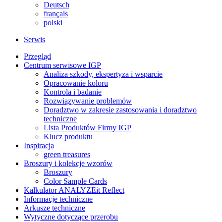
Deutsch
français
polski
Serwis
Przegląd
Centrum serwisowe IGP
Analiza szkody, ekspertyza i wsparcie
Opracowanie koloru
Kontrola i badanie
Rozwiązywanie problemów
Doradztwo w zakresie zastosowania i doradztwo
techniczne
Lista Produktów Firmy IGP
Klucz produktu
Inspiracja
green treasures
Broszury i kolekcje wzorów
Broszury
Color Sample Cards
Kalkulator ANALYZEit Reflect
Informacje techniczne
Arkusze techniczne
Wytyczne dotyczące przerobu