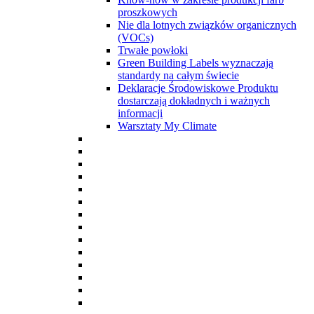
proszkowych
Nie dla lotnych związków organicznych
(VOCs)
Trwałe powłoki
Green Building Labels wyznaczają
standardy na całym świecie
Deklaracje Środowiskowe Produktu
dostarczają dokładnych i ważnych
informacji
Warsztaty My Climate