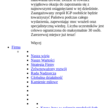
wyjątkowa okazja do zapoznania się z
najnowszymi osiągnięciami w tej dziedzinie.
Zaangażowany zespół IGP osobiście będzie
towarzyszyć Państwu podczas całego
wydarzenia, zapewniając moc wrażeń oraz
specjalistyczną wiedzę. Liczba uczestników jest
celowo ograniczona do maksymalnie 30 osób.
Zarezerwuj miejsce już teraz!
Więcej
Firma
Nasza wizja
Nasze Wartości
Strategia Firmy
Zrównoważony rozwój
Rada Nadzorcza
Globalna działalność
Kamienie milowe
Know-how w zakresie produkcji farb