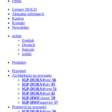
Firma
Groupy DOLD
Aktualne informacje
Kariera
Kontakt
Newsletter
polski
English
Deutsch
français
polski
Produkty
Przegląd
Architektura na zewnątrz
IGP-DURA®
one
56
IGP-DURA®
sky
95
IGP-DURA®
vent
51
IGP-DURA®
xal
42
IGP-HWF
classic
59
IGP-HWF
superior
57
Przemysł na zewnątrz
IGP-DURA®
one
56