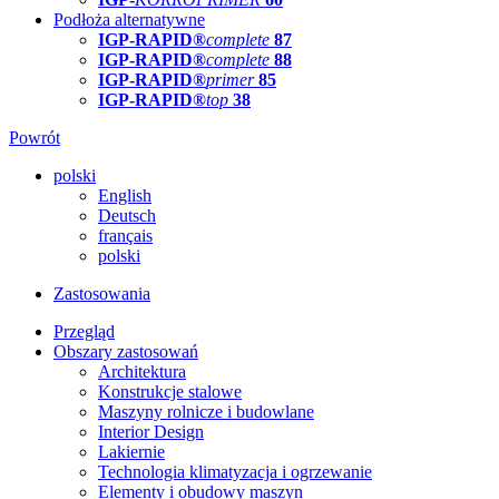
Podłoża alternatywne
IGP-RAPID®
complete
87
IGP-RAPID®
complete
88
IGP-RAPID®
primer
85
IGP-RAPID®
top
38
Powrót
polski
English
Deutsch
français
polski
Zastosowania
Przegląd
Obszary zastosowań
Architektura
Konstrukcje stalowe
Maszyny rolnicze i budowlane
Interior Design
Lakiernie
Technologia klimatyzacja i ogrzewanie
Elementy i obudowy maszyn