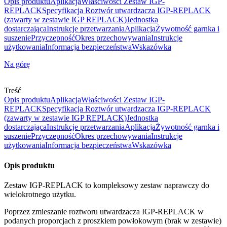
Opis produktu
Aplikacja
Właściwości Zestaw IGP-
REPLACK
Specyfikacja Roztwór utwardzacza IGP-REPLACK
(zawarty w zestawie IGP REPLACK)
Jednostka
dostarczająca
Instrukcje przetwarzania
Aplikacja
Żywotność garnka i
suszenie
Przyczepność
Okres przechowywania
Instrukcje
użytkowania
Informacja bezpieczeństwa
Wskazówka
Na górę
Treść
Opis produktu
Aplikacja
Właściwości Zestaw IGP-
REPLACK
Specyfikacja Roztwór utwardzacza IGP-REPLACK
(zawarty w zestawie IGP REPLACK)
Jednostka
dostarczająca
Instrukcje przetwarzania
Aplikacja
Żywotność garnka i
suszenie
Przyczepność
Okres przechowywania
Instrukcje
użytkowania
Informacja bezpieczeństwa
Wskazówka
Opis produktu
Zestaw IGP-REPLACK to kompleksowy zestaw naprawczy do
wielokrotnego użytku.
Poprzez zmieszanie roztworu utwardzacza IGP-REPLACK w
podanych proporcjach z proszkiem powłokowym (brak w zestawie)