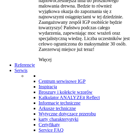
najnowocześniejsza linia do proszkowego
malowania drewna. Bedzie to również
wyjątkowa okazja do zapoznania się z
najnowszymi osiągnięciami w tej dziedzinie.
Zaangażowany zespół IGP osobiście będzie
towarzyszyć Państwu podczas całego
wydarzenia, zapewniając moc wrażeń oraz
specjalistyczną wiedzę. Liczba uczestników jest
celowo ograniczona do maksymalnie 30 osób.
Zarezerwuj miejsce już teraz!
Więcej
Referencje
Serwis
Centrum serwisowe IGP
Inspiracja
Broszury i kolekcje wzorów
Kalkulator ANALYZEit Reflect
Informacje techniczne
Arkusze techniczne
Wytyczne dotyczące przerobu
karty charakterystyki
Certyfikaty
Service FAQ