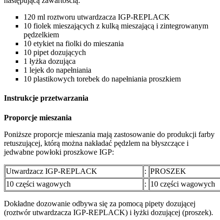
następującą zawartością:
120 ml roztworu utwardzacza IGP-REPLACK
10 fiolek mieszających z kulką mieszającą i zintegrowanym
pędzelkiem
10 etykiet na fiolki do mieszania
10 pipet dozujących
1 łyżka dozująca
1 lejek do napełniania
10 plastikowych torebek do napełniania proszkiem
Instrukcje przetwarzania
Proporcje mieszania
Poniższe proporcje mieszania mają zastosowanie do produkcji farby
retuszującej, którą można nakładać pędzlem na błyszczące i
jedwabne powłoki proszkowe IGP:
Utwardzacz IGP-REPLACK
:
PROSZEK
10 części wagowych
:
10 części wagowych
Dokładne dozowanie odbywa się za pomocą pipety dozującej
(roztwór utwardzacza IGP-REPLACK) i łyżki dozującej (proszek).