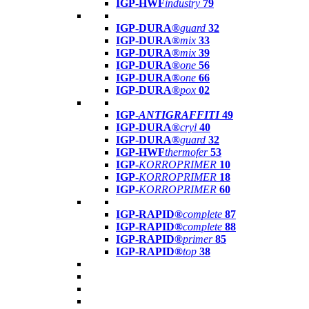
IGP-HWF
industry
79
IGP-DURA®
guard
32
IGP-DURA®
mix
33
IGP-DURA®
mix
39
IGP-DURA®
one
56
IGP-DURA®
one
66
IGP-DURA®
pox
02
IGP-
ANTIGRAFFITI
49
IGP-DURA®
cryl
40
IGP-DURA®
guard
32
IGP-HWF
thermofer
53
IGP-
KORROPRIMER
10
IGP-
KORROPRIMER
18
IGP-
KORROPRIMER
60
IGP-RAPID®
complete
87
IGP-RAPID®
complete
88
IGP-RAPID®
primer
85
IGP-RAPID®
top
38