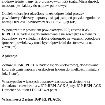
z odpowiedniej gamy farb proszkowych IGP (patrz Mieszalność),
mieszana jest lakiery do napraw punktowych.
Odcień koloru jest określony przez odpowiedni proszek
powłokowy. Obszary naprawy osiągają stopień połysku zgodnie z
normą DIN 2813 wynoszący 85 ±10 GE (kąt 60°).
W połączeniu z proszkiem powłokowym IGP, zestaw IGP-
REPLACK nadaje się do zastosowania na zewnątrz i wewnątrz
budynków ze względu na dobrą odporność na warunki pogodowe
(proszek powłokowy musi być odpowiedni do stosowania na
zewnątrz).
Aplikacja
Zestaw IGP-REPLACK nadaje się do wielokrotnej, dopasowanej
kolorystycznie naprawy uszkodzeń lakieru do wielkości miniatury
(ok. 1 cm²).
W przypadku większych obszarów zastosowań dostępne są
dodatkowe rozwiązania z IGP-REPLACK Spray, IGP-REPLACK
Hardener Solution i DOLD wet paint.
Właściwości Zestaw IGP-REPLACK