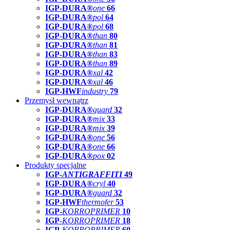
IGP-DURA®
one
66
IGP-DURA®
pol
64
IGP-DURA®
pol
68
IGP-DURA®
than
80
IGP-DURA®
than
81
IGP-DURA®
than
83
IGP-DURA®
than
89
IGP-DURA®
xal
42
IGP-DURA®
xal
46
IGP-HWF
industry
79
Przemysł wewnątrz
IGP-DURA®
guard
32
IGP-DURA®
mix
33
IGP-DURA®
mix
39
IGP-DURA®
one
56
IGP-DURA®
one
66
IGP-DURA®
pox
02
Produkty specjalne
IGP-
ANTIGRAFFITI
49
IGP-DURA®
cryl
40
IGP-DURA®
guard
32
IGP-HWF
thermofer
53
IGP-
KORROPRIMER
10
IGP-
KORROPRIMER
18
IGP-
KORROPRIMER
60