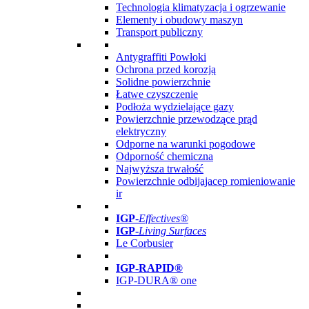
Technologia klimatyzacja i ogrzewanie
Elementy i obudowy maszyn
Transport publiczny
Antygraffiti Powłoki
Ochrona przed korozją
Solidne powierzchnie
Łatwe czyszczenie
Podłoża wydzielające gazy
Powierzchnie przewodzące prąd
elektryczny
Odporne na warunki pogodowe
Odporność chemiczna
Najwyższa trwałość
Powierzchnie odbijajacep romieniowanie
ir
IGP
-
Effectives®
IGP-
Living Surfaces
Le Corbusier
IGP-RAPID®
IGP-DURA® one