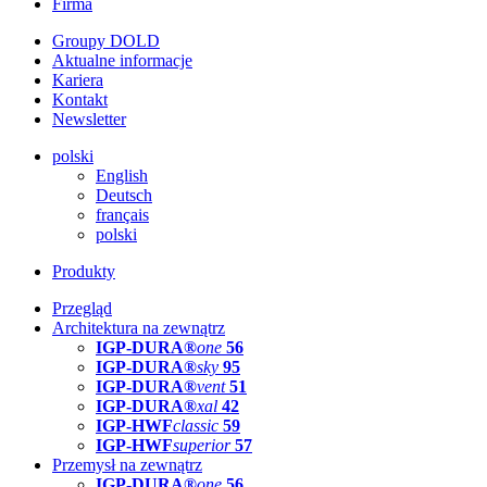
Firma
Groupy DOLD
Aktualne informacje
Kariera
Kontakt
Newsletter
polski
English
Deutsch
français
polski
Produkty
Przegląd
Architektura na zewnątrz
IGP-DURA®
one
56
IGP-DURA®
sky
95
IGP-DURA®
vent
51
IGP-DURA®
xal
42
IGP-HWF
classic
59
IGP-HWF
superior
57
Przemysł na zewnątrz
IGP-DURA®
one
56