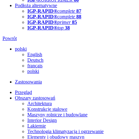
Podłoża alternatywne
IGP-RAPID®
complete
87
IGP-RAPID®
complete
88
IGP-RAPID®
primer
85
IGP-RAPID®
top
38
Powrót
polski
English
Deutsch
français
polski
Zastosowania
Przegląd
Obszary zastosowań
Architektura
Konstrukcje stalowe
Maszyny rolnicze i budowlane
Interior Design
Lakiernie
Technologia klimatyzacja i ogrzewanie
Elementy i obudowy maszyn