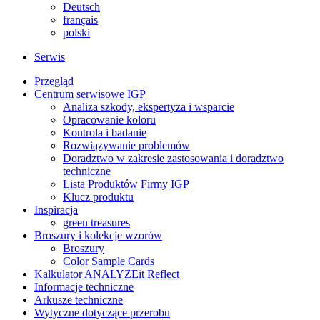
Deutsch
français
polski
Serwis
Przegląd
Centrum serwisowe IGP
Analiza szkody, ekspertyza i wsparcie
Opracowanie koloru
Kontrola i badanie
Rozwiązywanie problemów
Doradztwo w zakresie zastosowania i doradztwo
techniczne
Lista Produktów Firmy IGP
Klucz produktu
Inspiracja
green treasures
Broszury i kolekcje wzorów
Broszury
Color Sample Cards
Kalkulator ANALYZEit Reflect
Informacje techniczne
Arkusze techniczne
Wytyczne dotyczące przerobu