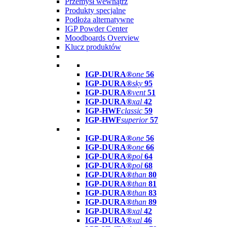
Przemysł wewnątrz
Produkty specjalne
Podłoża alternatywne
IGP Powder Center
Moodboards Overview
Klucz produktów
IGP-DURA®
one
56
IGP-DURA®
sky
95
IGP-DURA®
vent
51
IGP-DURA®
xal
42
IGP-HWF
classic
59
IGP-HWF
superior
57
IGP-DURA®
one
56
IGP-DURA®
one
66
IGP-DURA®
pol
64
IGP-DURA®
pol
68
IGP-DURA®
than
80
IGP-DURA®
than
81
IGP-DURA®
than
83
IGP-DURA®
than
89
IGP-DURA®
xal
42
IGP-DURA®
xal
46