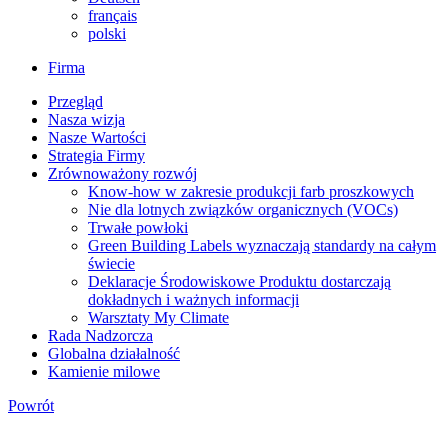
français
polski
Firma
Przegląd
Nasza wizja
Nasze Wartości
Strategia Firmy
Zrównoważony rozwój
Know-how w zakresie produkcji farb proszkowych
Nie dla lotnych związków organicznych (VOCs)
Trwałe powłoki
Green Building Labels wyznaczają standardy na całym
świecie
Deklaracje Środowiskowe Produktu dostarczają
dokładnych i ważnych informacji
Warsztaty My Climate
Rada Nadzorcza
Globalna działalność
Kamienie milowe
Powrót