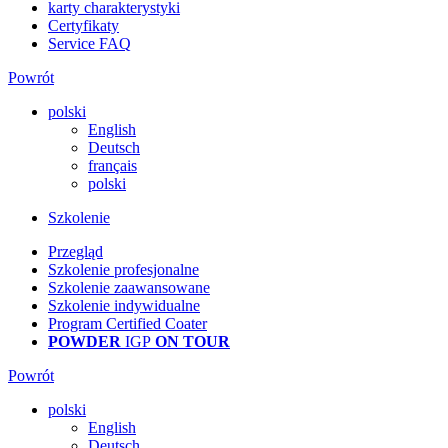
karty charakterystyki
Certyfikaty
Service FAQ
Powrót
polski
English
Deutsch
français
polski
Szkolenie
Przegląd
Szkolenie profesjonalne
Szkolenie zaawansowane
Szkolenie indywidualne
Program Certified Coater
POWDER
IGP
ON TOUR
Powrót
polski
English
Deutsch