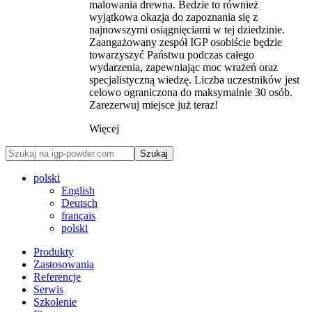
malowania drewna. Bedzie to również
wyjątkowa okazja do zapoznania się z
najnowszymi osiągnięciami w tej dziedzinie.
Zaangażowany zespół IGP osobiście będzie
towarzyszyć Państwu podczas całego
wydarzenia, zapewniając moc wrażeń oraz
specjalistyczną wiedzę. Liczba uczestników jest
celowo ograniczona do maksymalnie 30 osób.
Zarezerwuj miejsce już teraz!
Więcej
Szukaj
polski
English
Deutsch
français
polski
Produkty
Zastosowania
Referencje
Serwis
Szkolenie