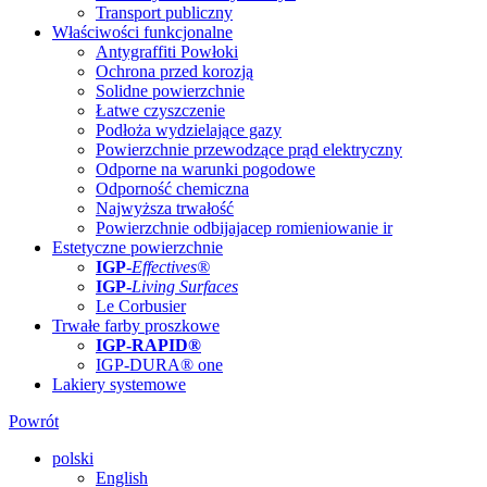
Transport publiczny
Właściwości funkcjonalne
Antygraffiti Powłoki
Ochrona przed korozją
Solidne powierzchnie
Łatwe czyszczenie
Podłoża wydzielające gazy
Powierzchnie przewodzące prąd elektryczny
Odporne na warunki pogodowe
Odporność chemiczna
Najwyższa trwałość
Powierzchnie odbijajacep romieniowanie ir
Estetyczne powierzchnie
IGP
-
Effectives®
IGP-
Living Surfaces
Le Corbusier
Trwałe farby proszkowe
IGP-RAPID®
IGP-DURA® one
Lakiery systemowe
Powrót
polski
English