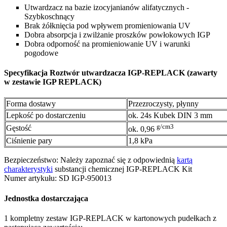
Utwardzacz na bazie izocyjanianów alifatycznych -
Szybkoschnący
Brak żółknięcia pod wpływem promieniowania UV
Dobra absorpcja i zwilżanie proszków powłokowych IGP
Dobra odporność na promieniowanie UV i warunki
pogodowe
Specyfikacja Roztwór utwardzacza IGP-REPLACK (zawarty
w zestawie IGP REPLACK)
Forma dostawy
Przezroczysty, płynny
Lepkość po dostarczeniu
ok. 24s Kubek DIN 3 mm
g/cm3
Gęstość
ok. 0,96
Ciśnienie pary
1,8 kPa
Bezpieczeństwo: Należy zapoznać się z odpowiednią
kartą
charakterystyki
substancji chemicznej IGP-REPLACK Kit
Numer artykułu: SD IGP-950013
Jednostka dostarczająca
1 kompletny zestaw IGP-REPLACK w kartonowych pudełkach z