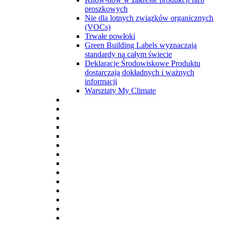
proszkowych
Nie dla lotnych związków organicznych
(VOCs)
Trwałe powłoki
Green Building Labels wyznaczają
standardy na całym świecie
Deklaracje Środowiskowe Produktu
dostarczają dokładnych i ważnych
informacji
Warsztaty My Climate