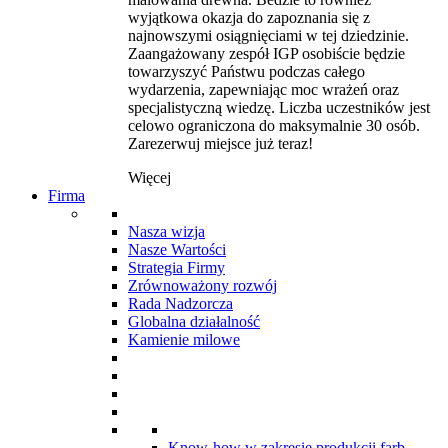
wyjątkowa okazja do zapoznania się z
najnowszymi osiągnięciami w tej dziedzinie.
Zaangażowany zespół IGP osobiście będzie
towarzyszyć Państwu podczas całego
wydarzenia, zapewniając moc wrażeń oraz
specjalistyczną wiedzę. Liczba uczestników jest
celowo ograniczona do maksymalnie 30 osób.
Zarezerwuj miejsce już teraz!
Więcej
Firma
Nasza wizja
Nasze Wartości
Strategia Firmy
Zrównoważony rozwój
Rada Nadzorcza
Globalna działalność
Kamienie milowe
Know-how w zakresie produkcji farb