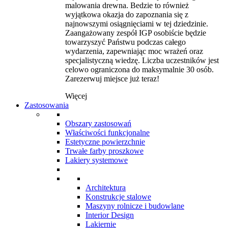
malowania drewna. Bedzie to również
wyjątkowa okazja do zapoznania się z
najnowszymi osiągnięciami w tej dziedzinie.
Zaangażowany zespół IGP osobiście będzie
towarzyszyć Państwu podczas całego
wydarzenia, zapewniając moc wrażeń oraz
specjalistyczną wiedzę. Liczba uczestników jest
celowo ograniczona do maksymalnie 30 osób.
Zarezerwuj miejsce już teraz!
Więcej
Zastosowania
Obszary zastosowań
Właściwości funkcjonalne
Estetyczne powierzchnie
Trwałe farby proszkowe
Lakiery systemowe
Architektura
Konstrukcje stalowe
Maszyny rolnicze i budowlane
Interior Design
Lakiernie