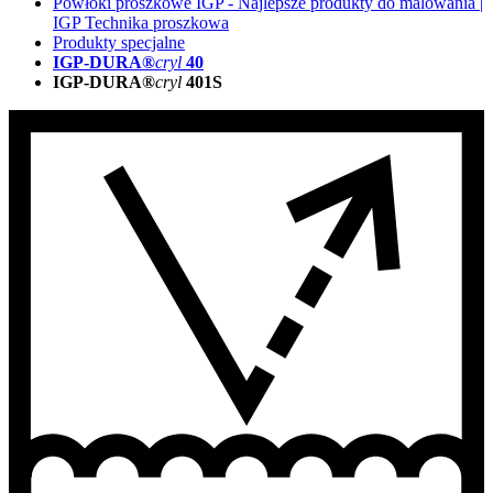
Powłoki proszkowe IGP - Najlepsze produkty do malowania |
IGP Technika proszkowa
Produkty specjalne
IGP-DURA®
cryl
40
IGP-DURA®
cryl
401S