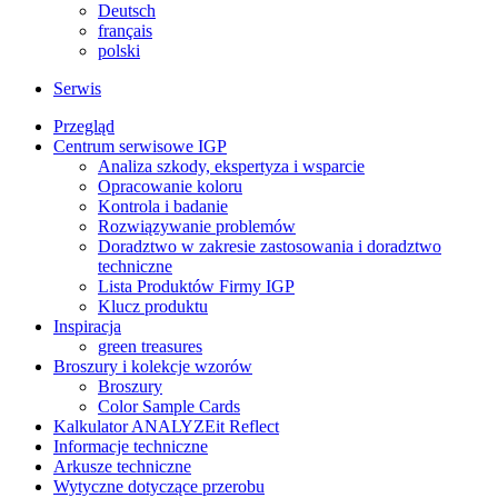
Deutsch
français
polski
Serwis
Przegląd
Centrum serwisowe IGP
Analiza szkody, ekspertyza i wsparcie
Opracowanie koloru
Kontrola i badanie
Rozwiązywanie problemów
Doradztwo w zakresie zastosowania i doradztwo
techniczne
Lista Produktów Firmy IGP
Klucz produktu
Inspiracja
green treasures
Broszury i kolekcje wzorów
Broszury
Color Sample Cards
Kalkulator ANALYZEit Reflect
Informacje techniczne
Arkusze techniczne
Wytyczne dotyczące przerobu