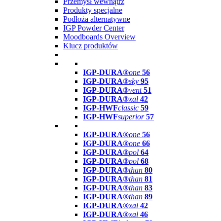
Przemysł wewnątrz
Produkty specjalne
Podłoża alternatywne
IGP Powder Center
Moodboards Overview
Klucz produktów
IGP-DURA®
one
56
IGP-DURA®
sky
95
IGP-DURA®
vent
51
IGP-DURA®
xal
42
IGP-HWF
classic
59
IGP-HWF
superior
57
IGP-DURA®
one
56
IGP-DURA®
one
66
IGP-DURA®
pol
64
IGP-DURA®
pol
68
IGP-DURA®
than
80
IGP-DURA®
than
81
IGP-DURA®
than
83
IGP-DURA®
than
89
IGP-DURA®
xal
42
IGP-DURA®
xal
46