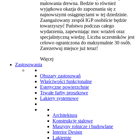
malowania drewna. Bedzie to również
wyjątkowa okazja do zapoznania się z
najnowszymi osiągnięciami w tej dziedzinie.
Zaangażowany zespół IGP osobiście będzie
towarzyszyć Państwu podczas całego
wydarzenia, zapewniając moc wrażeń oraz
specjalistyczną wiedzę. Liczba uczestników jest
celowo ograniczona do maksymalnie 30 osób.
Zarezerwuj miejsce już teraz!
Więcej
Zastosowania
Obszary zastosowań
Właściwości funkcjonalne
Estetyczne powierzchnie
Trwałe farby proszkowe
Lakiery systemowe
Architektura
Konstrukcje stalowe
Maszyny rolnicze i budowlane
Interior Design
Lakiernie