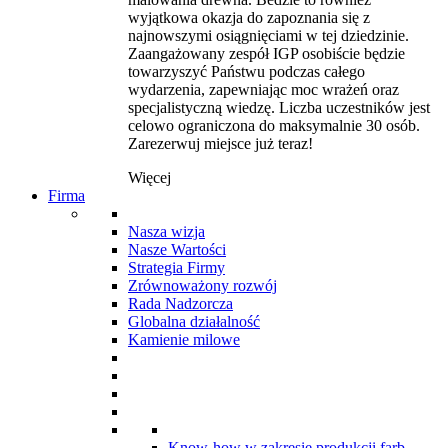
wyjątkowa okazja do zapoznania się z
najnowszymi osiągnięciami w tej dziedzinie.
Zaangażowany zespół IGP osobiście będzie
towarzyszyć Państwu podczas całego
wydarzenia, zapewniając moc wrażeń oraz
specjalistyczną wiedzę. Liczba uczestników jest
celowo ograniczona do maksymalnie 30 osób.
Zarezerwuj miejsce już teraz!
Więcej
Firma
Nasza wizja
Nasze Wartości
Strategia Firmy
Zrównoważony rozwój
Rada Nadzorcza
Globalna działalność
Kamienie milowe
Know-how w zakresie produkcji farb