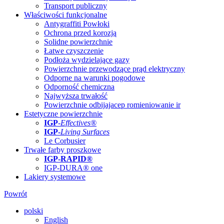
Transport publiczny
Właściwości funkcjonalne
Antygraffiti Powłoki
Ochrona przed korozją
Solidne powierzchnie
Łatwe czyszczenie
Podłoża wydzielające gazy
Powierzchnie przewodzące prąd elektryczny
Odporne na warunki pogodowe
Odporność chemiczna
Najwyższa trwałość
Powierzchnie odbijajacep romieniowanie ir
Estetyczne powierzchnie
IGP
-
Effectives®
IGP-
Living Surfaces
Le Corbusier
Trwałe farby proszkowe
IGP-RAPID®
IGP-DURA® one
Lakiery systemowe
Powrót
polski
English