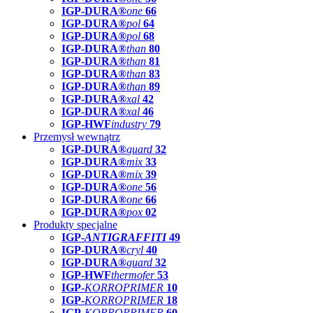
IGP-DURA®
one
66
IGP-DURA®
pol
64
IGP-DURA®
pol
68
IGP-DURA®
than
80
IGP-DURA®
than
81
IGP-DURA®
than
83
IGP-DURA®
than
89
IGP-DURA®
xal
42
IGP-DURA®
xal
46
IGP-HWF
industry
79
Przemysł wewnątrz
IGP-DURA®
guard
32
IGP-DURA®
mix
33
IGP-DURA®
mix
39
IGP-DURA®
one
56
IGP-DURA®
one
66
IGP-DURA®
pox
02
Produkty specjalne
IGP-
ANTIGRAFFITI
49
IGP-DURA®
cryl
40
IGP-DURA®
guard
32
IGP-HWF
thermofer
53
IGP-
KORROPRIMER
10
IGP-
KORROPRIMER
18
IGP-
KORROPRIMER
60