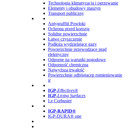
Technologia klimatyzacja i ogrzewanie
Elementy i obudowy maszyn
Transport publiczny
Antygraffiti Powłoki
Ochrona przed korozją
Solidne powierzchnie
Łatwe czyszczenie
Podłoża wydzielające gazy
Powierzchnie przewodzące prąd
elektryczny
Odporne na warunki pogodowe
Odporność chemiczna
Najwyższa trwałość
Powierzchnie odbijajacep romieniowanie
ir
IGP
-
Effectives®
IGP-
Living Surfaces
Le Corbusier
IGP-RAPID®
IGP-DURA® one