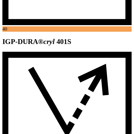
40
IGP-DURA®
cryl
401S