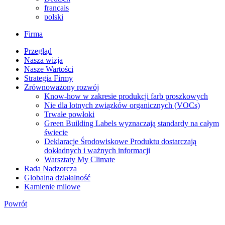
français
polski
Firma
Przegląd
Nasza wizja
Nasze Wartości
Strategia Firmy
Zrównoważony rozwój
Know-how w zakresie produkcji farb proszkowych
Nie dla lotnych związków organicznych (VOCs)
Trwałe powłoki
Green Building Labels wyznaczają standardy na całym
świecie
Deklaracje Środowiskowe Produktu dostarczają
dokładnych i ważnych informacji
Warsztaty My Climate
Rada Nadzorcza
Globalna działalność
Kamienie milowe
Powrót