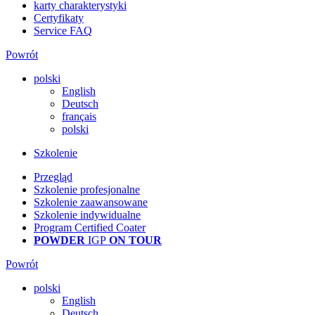
karty charakterystyki
Certyfikaty
Service FAQ
Powrót
polski
English
Deutsch
français
polski
Szkolenie
Przegląd
Szkolenie profesjonalne
Szkolenie zaawansowane
Szkolenie indywidualne
Program Certified Coater
POWDER
IGP
ON TOUR
Powrót
polski
English
Deutsch