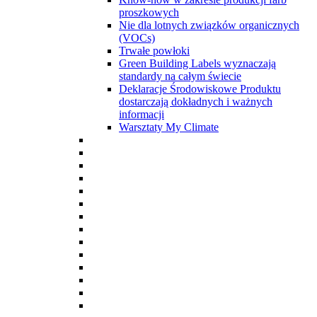
proszkowych
Nie dla lotnych związków organicznych
(VOCs)
Trwałe powłoki
Green Building Labels wyznaczają
standardy na całym świecie
Deklaracje Środowiskowe Produktu
dostarczają dokładnych i ważnych
informacji
Warsztaty My Climate