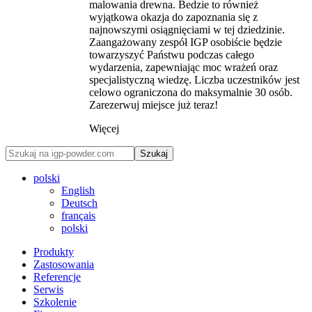
malowania drewna. Bedzie to również
wyjątkowa okazja do zapoznania się z
najnowszymi osiągnięciami w tej dziedzinie.
Zaangażowany zespół IGP osobiście będzie
towarzyszyć Państwu podczas całego
wydarzenia, zapewniając moc wrażeń oraz
specjalistyczną wiedzę. Liczba uczestników jest
celowo ograniczona do maksymalnie 30 osób.
Zarezerwuj miejsce już teraz!
Więcej
Szukaj
polski
English
Deutsch
français
polski
Produkty
Zastosowania
Referencje
Serwis
Szkolenie