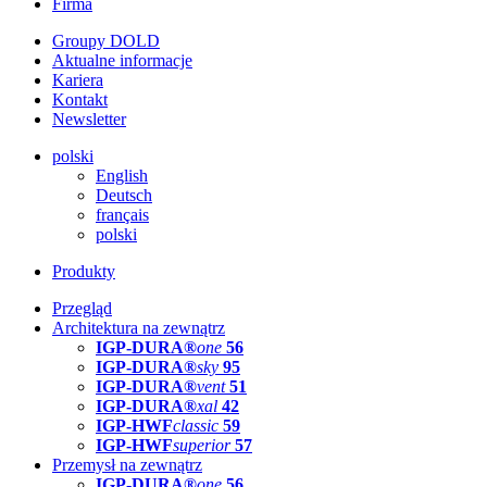
Firma
Groupy DOLD
Aktualne informacje
Kariera
Kontakt
Newsletter
polski
English
Deutsch
français
polski
Produkty
Przegląd
Architektura na zewnątrz
IGP-DURA®
one
56
IGP-DURA®
sky
95
IGP-DURA®
vent
51
IGP-DURA®
xal
42
IGP-HWF
classic
59
IGP-HWF
superior
57
Przemysł na zewnątrz
IGP-DURA®
one
56