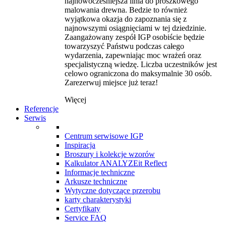
najnowocześniejsza linia do proszkowego
malowania drewna. Bedzie to również
wyjątkowa okazja do zapoznania się z
najnowszymi osiągnięciami w tej dziedzinie.
Zaangażowany zespół IGP osobiście będzie
towarzyszyć Państwu podczas całego
wydarzenia, zapewniając moc wrażeń oraz
specjalistyczną wiedzę. Liczba uczestników jest
celowo ograniczona do maksymalnie 30 osób.
Zarezerwuj miejsce już teraz!
Więcej
Referencje
Serwis
Centrum serwisowe IGP
Inspiracja
Broszury i kolekcje wzorów
Kalkulator ANALYZEit Reflect
Informacje techniczne
Arkusze techniczne
Wytyczne dotyczące przerobu
karty charakterystyki
Certyfikaty
Service FAQ