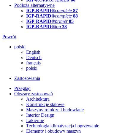
Podłoża alternatywne
IGP-RAPID®
complete
87
IGP-RAPID®
complete
88
IGP-RAPID®
primer
85
IGP-RAPID®
top
38
Powrót
polski
English
Deutsch
français
polski
Zastosowania
Przegląd
Obszary zastosowań
Architektura
Konstrukcje stalowe
Maszyny rolnicze i budowlane
Interior Design
Lakiernie
Technologia klimatyzacja i ogrzewanie
Elementy i obudowy maszyn