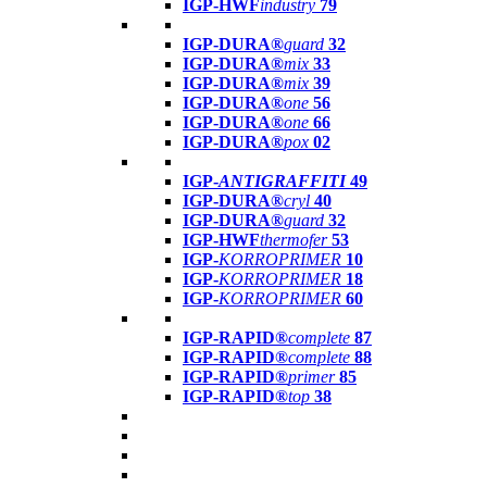
IGP-HWF
industry
79
IGP-DURA®
guard
32
IGP-DURA®
mix
33
IGP-DURA®
mix
39
IGP-DURA®
one
56
IGP-DURA®
one
66
IGP-DURA®
pox
02
IGP-
ANTIGRAFFITI
49
IGP-DURA®
cryl
40
IGP-DURA®
guard
32
IGP-HWF
thermofer
53
IGP-
KORROPRIMER
10
IGP-
KORROPRIMER
18
IGP-
KORROPRIMER
60
IGP-RAPID®
complete
87
IGP-RAPID®
complete
88
IGP-RAPID®
primer
85
IGP-RAPID®
top
38