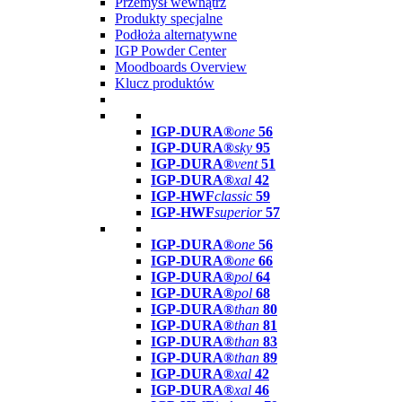
Przemysł wewnątrz
Produkty specjalne
Podłoża alternatywne
IGP Powder Center
Moodboards Overview
Klucz produktów
IGP-DURA®
one
56
IGP-DURA®
sky
95
IGP-DURA®
vent
51
IGP-DURA®
xal
42
IGP-HWF
classic
59
IGP-HWF
superior
57
IGP-DURA®
one
56
IGP-DURA®
one
66
IGP-DURA®
pol
64
IGP-DURA®
pol
68
IGP-DURA®
than
80
IGP-DURA®
than
81
IGP-DURA®
than
83
IGP-DURA®
than
89
IGP-DURA®
xal
42
IGP-DURA®
xal
46