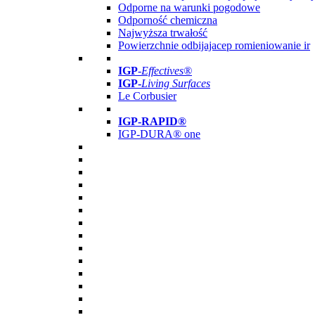
Odporne na warunki pogodowe
Odporność chemiczna
Najwyższa trwałość
Powierzchnie odbijajacep romieniowanie ir
IGP
-
Effectives®
IGP-
Living Surfaces
Le Corbusier
IGP-RAPID®
IGP-DURA® one