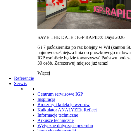
SAVE THE DATE : IGP RAPID® Days 2026
6 i 7 października po raz kolejny w Wil (kanton
najnowocześniejsza linia do proszkowego malowan
IGP osobiście będzie towarzyszyć Państwu podcza
30 osób. Zarezerwuj miejsce już teraz!
Więcej
Referencje
Serwis
Centrum serwisowe IGP
Inspiracja
Broszury i kolekcje wzorów
Kalkulator ANALYZEit Reflect
Informacje techniczne
Arkusze techniczne
Wytyczne dotyczące przerobu
karty charakterystyki