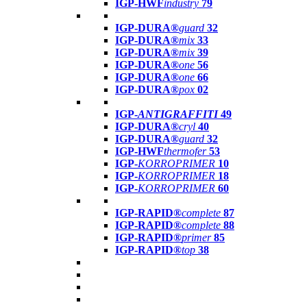
IGP-HWF
industry
79
IGP-DURA®
guard
32
IGP-DURA®
mix
33
IGP-DURA®
mix
39
IGP-DURA®
one
56
IGP-DURA®
one
66
IGP-DURA®
pox
02
IGP-
ANTIGRAFFITI
49
IGP-DURA®
cryl
40
IGP-DURA®
guard
32
IGP-HWF
thermofer
53
IGP-
KORROPRIMER
10
IGP-
KORROPRIMER
18
IGP-
KORROPRIMER
60
IGP-RAPID®
complete
87
IGP-RAPID®
complete
88
IGP-RAPID®
primer
85
IGP-RAPID®
top
38