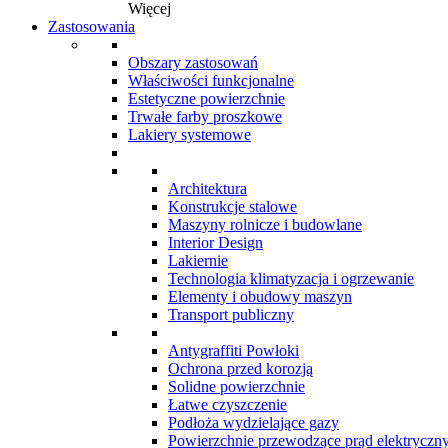
Więcej
Zastosowania
Obszary zastosowań
Właściwości funkcjonalne
Estetyczne powierzchnie
Trwałe farby proszkowe
Lakiery systemowe
Architektura
Konstrukcje stalowe
Maszyny rolnicze i budowlane
Interior Design
Lakiernie
Technologia klimatyzacja i ogrzewanie
Elementy i obudowy maszyn
Transport publiczny
Antygraffiti Powłoki
Ochrona przed korozją
Solidne powierzchnie
Łatwe czyszczenie
Podłoża wydzielające gazy
Powierzchnie przewodzące prąd elektryczn