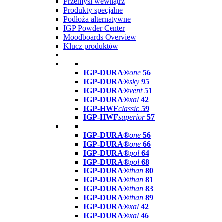
Przemysł wewnątrz
Produkty specjalne
Podłoża alternatywne
IGP Powder Center
Moodboards Overview
Klucz produktów
IGP-DURA®
one
56
IGP-DURA®
sky
95
IGP-DURA®
vent
51
IGP-DURA®
xal
42
IGP-HWF
classic
59
IGP-HWF
superior
57
IGP-DURA®
one
56
IGP-DURA®
one
66
IGP-DURA®
pol
64
IGP-DURA®
pol
68
IGP-DURA®
than
80
IGP-DURA®
than
81
IGP-DURA®
than
83
IGP-DURA®
than
89
IGP-DURA®
xal
42
IGP-DURA®
xal
46