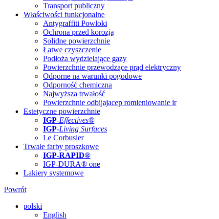
Transport publiczny
Właściwości funkcjonalne
Antygraffiti Powłoki
Ochrona przed korozją
Solidne powierzchnie
Łatwe czyszczenie
Podłoża wydzielające gazy
Powierzchnie przewodzące prąd elektryczny
Odporne na warunki pogodowe
Odporność chemiczna
Najwyższa trwałość
Powierzchnie odbijajacep romieniowanie ir
Estetyczne powierzchnie
IGP
-
Effectives®
IGP-
Living Surfaces
Le Corbusier
Trwałe farby proszkowe
IGP-RAPID®
IGP-DURA® one
Lakiery systemowe
Powrót
polski
English