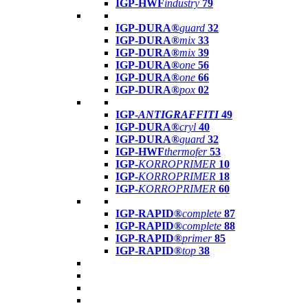
IGP-HWF
industry
79
IGP-DURA®
guard
32
IGP-DURA®
mix
33
IGP-DURA®
mix
39
IGP-DURA®
one
56
IGP-DURA®
one
66
IGP-DURA®
pox
02
IGP-
ANTIGRAFFITI
49
IGP-DURA®
cryl
40
IGP-DURA®
guard
32
IGP-HWF
thermofer
53
IGP-
KORROPRIMER
10
IGP-
KORROPRIMER
18
IGP-
KORROPRIMER
60
IGP-RAPID®
complete
87
IGP-RAPID®
complete
88
IGP-RAPID®
primer
85
IGP-RAPID®
top
38