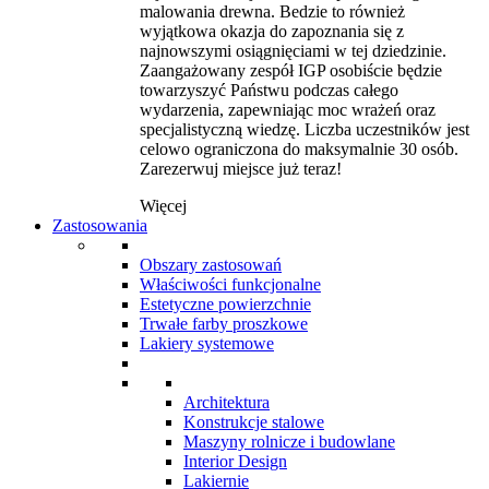
malowania drewna. Bedzie to również
wyjątkowa okazja do zapoznania się z
najnowszymi osiągnięciami w tej dziedzinie.
Zaangażowany zespół IGP osobiście będzie
towarzyszyć Państwu podczas całego
wydarzenia, zapewniając moc wrażeń oraz
specjalistyczną wiedzę. Liczba uczestników jest
celowo ograniczona do maksymalnie 30 osób.
Zarezerwuj miejsce już teraz!
Więcej
Zastosowania
Obszary zastosowań
Właściwości funkcjonalne
Estetyczne powierzchnie
Trwałe farby proszkowe
Lakiery systemowe
Architektura
Konstrukcje stalowe
Maszyny rolnicze i budowlane
Interior Design
Lakiernie