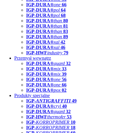
IGP-DURA®
one
66
IGP-DURA®
pol
64
IGP-DURA®
pol
68
IGP-DURA®
than
80
IGP-DURA®
than
81
IGP-DURA®
than
83
IGP-DURA®
than
89
IGP-DURA®
xal
42
IGP-DURA®
xal
46
IGP-HWF
industry
79
Przemysł wewnątrz
IGP-DURA®
guard
32
IGP-DURA®
mix
33
IGP-DURA®
mix
39
IGP-DURA®
one
56
IGP-DURA®
one
66
IGP-DURA®
pox
02
Produkty specjalne
IGP-
ANTIGRAFFITI
49
IGP-DURA®
cryl
40
IGP-DURA®
guard
32
IGP-HWF
thermofer
53
IGP-
KORROPRIMER
10
IGP-
KORROPRIMER
18
IGP-
KORROPRIMER
60