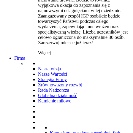
wyjątkowa okazja do zapoznania się z
najnowszymi osiągnięciami w tej dziedzinie.
Zaangażowany zespół IGP osobiście będzie
towarzyszyć Państwu podczas całego
wydarzenia, zapewniając moc wrażeń oraz
specjalistyczną wiedzę. Liczba uczestników jest
celowo ograniczona do maksymalnie 30 osób.
Zarezerwuj miejsce już teraz!
Więcej
Firma
Nasza wizja
Nasze Wartości
Strategia Firmy
Zrównoważony rozwój
Rada Nadzorcza
Globalna działalność
Kamienie milowe
Know-how w zakresie produkcji farb