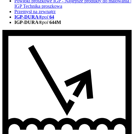
Powłoki proszkowe IGP - Najlepsze produkty do malowania |
IGP Technika proszkowa
Przemysł na zewnątrz
IGP-DURA®
pol
64
IGP-DURA®
pol
644M