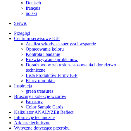
Deutsch
français
polski
Serwis
Przegląd
Centrum serwisowe IGP
Analiza szkody, ekspertyza i wsparcie
Opracowanie koloru
Kontrola i badanie
Rozwiązywanie problemów
Doradztwo w zakresie zastosowania i doradztwo
techniczne
Lista Produktów Firmy IGP
Klucz produktu
Inspiracja
green treasures
Broszury i kolekcje wzorów
Broszury
Color Sample Cards
Kalkulator ANALYZEit Reflect
Informacje techniczne
Arkusze techniczne
Wytyczne dotyczące przerobu