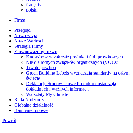
français
polski
Firma
Przegląd
Nasza wizja
Nasze Wartości
Strategia Firmy
Zrównoważony rozwój
Know-how w zakresie produkcji farb proszkowych
Nie dla lotnych związków organicznych (VOCs)
Trwałe powłoki
Green Building Labels wyznaczają standardy na całym
świecie
Deklaracje Środowiskowe Produktu dostarczają
dokładnych i ważnych informacji
Warsztaty My Climate
Rada Nadzorcza
Globalna działalność
Kamienie milowe
Powrót