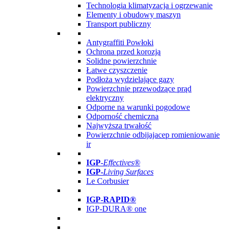
Technologia klimatyzacja i ogrzewanie
Elementy i obudowy maszyn
Transport publiczny
Antygraffiti Powłoki
Ochrona przed korozją
Solidne powierzchnie
Łatwe czyszczenie
Podłoża wydzielające gazy
Powierzchnie przewodzące prąd
elektryczny
Odporne na warunki pogodowe
Odporność chemiczna
Najwyższa trwałość
Powierzchnie odbijajacep romieniowanie
ir
IGP
-
Effectives®
IGP-
Living Surfaces
Le Corbusier
IGP-RAPID®
IGP-DURA® one