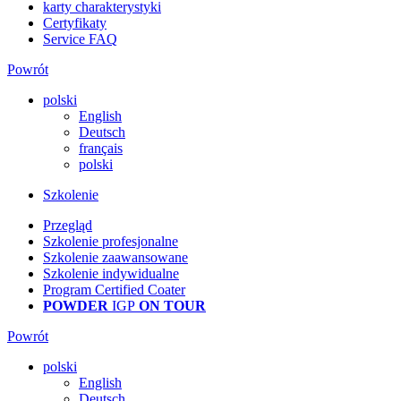
karty charakterystyki
Certyfikaty
Service FAQ
Powrót
polski
English
Deutsch
français
polski
Szkolenie
Przegląd
Szkolenie profesjonalne
Szkolenie zaawansowane
Szkolenie indywidualne
Program Certified Coater
POWDER
IGP
ON TOUR
Powrót
polski
English
Deutsch