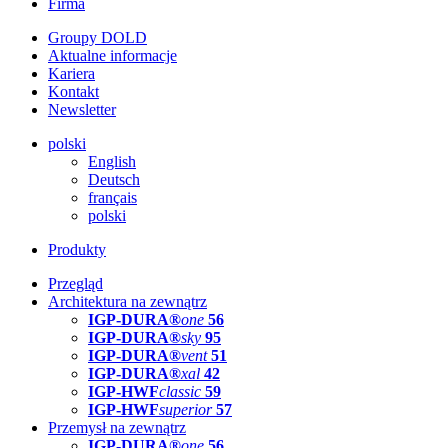
Firma
Groupy DOLD
Aktualne informacje
Kariera
Kontakt
Newsletter
polski
English
Deutsch
français
polski
Produkty
Przegląd
Architektura na zewnątrz
IGP-DURA®
one
56
IGP-DURA®
sky
95
IGP-DURA®
vent
51
IGP-DURA®
xal
42
IGP-HWF
classic
59
IGP-HWF
superior
57
Przemysł na zewnątrz
IGP-DURA®
one
56