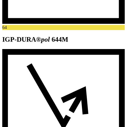
64
IGP-DURA®
pol
644M