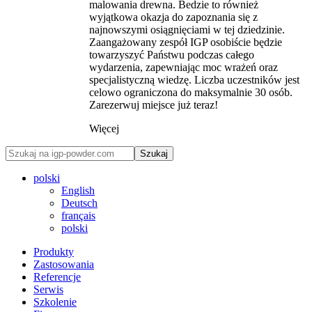
malowania drewna. Bedzie to również
wyjątkowa okazja do zapoznania się z
najnowszymi osiągnięciami w tej dziedzinie.
Zaangażowany zespół IGP osobiście będzie
towarzyszyć Państwu podczas całego
wydarzenia, zapewniając moc wrażeń oraz
specjalistyczną wiedzę. Liczba uczestników jest
celowo ograniczona do maksymalnie 30 osób.
Zarezerwuj miejsce już teraz!
Więcej
Szukaj
polski
English
Deutsch
français
polski
Produkty
Zastosowania
Referencje
Serwis
Szkolenie