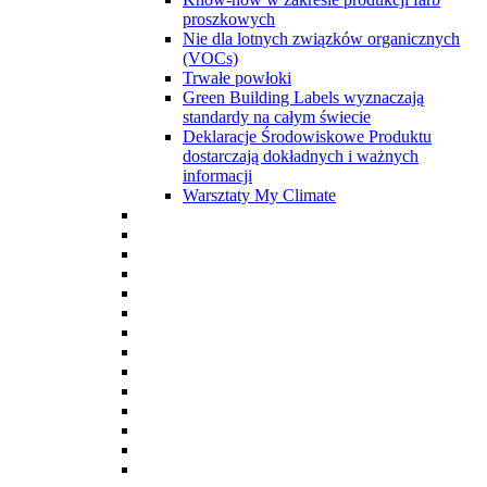
proszkowych
Nie dla lotnych związków organicznych
(VOCs)
Trwałe powłoki
Green Building Labels wyznaczają
standardy na całym świecie
Deklaracje Środowiskowe Produktu
dostarczają dokładnych i ważnych
informacji
Warsztaty My Climate