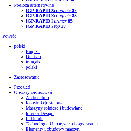
Podłoża alternatywne
IGP-RAPID®
complete
87
IGP-RAPID®
complete
88
IGP-RAPID®
primer
85
IGP-RAPID®
top
38
Powrót
polski
English
Deutsch
français
polski
Zastosowania
Przegląd
Obszary zastosowań
Architektura
Konstrukcje stalowe
Maszyny rolnicze i budowlane
Interior Design
Lakiernie
Technologia klimatyzacja i ogrzewanie
Elementy i obudowy maszyn