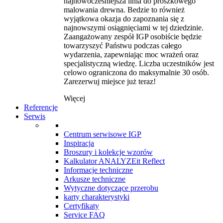
najnowocześniejsza linia do proszkowego
malowania drewna. Bedzie to również
wyjątkowa okazja do zapoznania się z
najnowszymi osiągnięciami w tej dziedzinie.
Zaangażowany zespół IGP osobiście będzie
towarzyszyć Państwu podczas całego
wydarzenia, zapewniając moc wrażeń oraz
specjalistyczną wiedzę. Liczba uczestników jest
celowo ograniczona do maksymalnie 30 osób.
Zarezerwuj miejsce już teraz!
Więcej
Referencje
Serwis
Centrum serwisowe IGP
Inspiracja
Broszury i kolekcje wzorów
Kalkulator ANALYZEit Reflect
Informacje techniczne
Arkusze techniczne
Wytyczne dotyczące przerobu
karty charakterystyki
Certyfikaty
Service FAQ