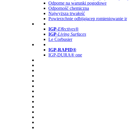
Odporne na warunki pogodowe
Odporność chemiczna
Najwyższa trwałość
Powierzchnie odbijajacep romieniowanie ir
IGP
-
Effectives®
IGP-
Living Surfaces
Le Corbusier
IGP-RAPID®
IGP-DURA® one