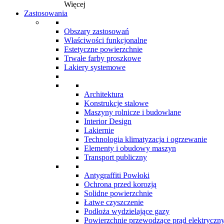
Więcej
Zastosowania
Obszary zastosowań
Właściwości funkcjonalne
Estetyczne powierzchnie
Trwałe farby proszkowe
Lakiery systemowe
Architektura
Konstrukcje stalowe
Maszyny rolnicze i budowlane
Interior Design
Lakiernie
Technologia klimatyzacja i ogrzewanie
Elementy i obudowy maszyn
Transport publiczny
Antygraffiti Powłoki
Ochrona przed korozją
Solidne powierzchnie
Łatwe czyszczenie
Podłoża wydzielające gazy
Powierzchnie przewodzące prąd elektryczn