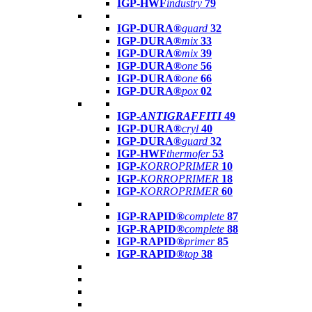
IGP-HWF
industry
79
IGP-DURA®
guard
32
IGP-DURA®
mix
33
IGP-DURA®
mix
39
IGP-DURA®
one
56
IGP-DURA®
one
66
IGP-DURA®
pox
02
IGP-
ANTIGRAFFITI
49
IGP-DURA®
cryl
40
IGP-DURA®
guard
32
IGP-HWF
thermofer
53
IGP-
KORROPRIMER
10
IGP-
KORROPRIMER
18
IGP-
KORROPRIMER
60
IGP-RAPID®
complete
87
IGP-RAPID®
complete
88
IGP-RAPID®
primer
85
IGP-RAPID®
top
38