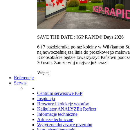
SAVE THE DATE : IGP RAPID® Days 2026
6 i 7 października po raz kolejny w Wil (kanton
najnowocześniejsza linia do proszkowego malowan
IGP osobiście będzie towarzyszyć Państwu podcza
30 osób. Zarezerwuj miejsce już teraz!
Więcej
Referencje
Serwis
Centrum serwisowe IGP
Inspiracja
Broszury i kolekcje wzorów
Kalkulator ANALYZEit Reflect
Informacje techniczne
Arkusze techniczne
Wytyczne dotyczące przerobu
karty charakterystyki