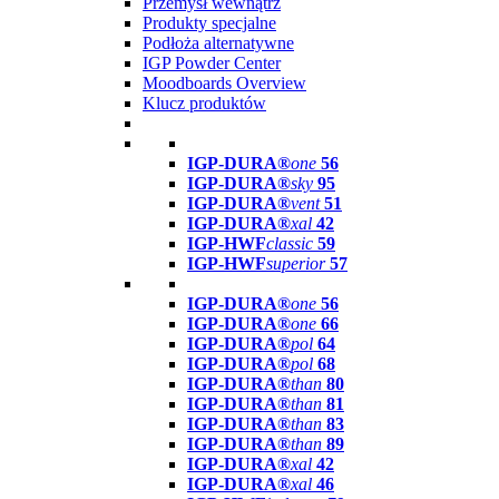
Przemysł wewnątrz
Produkty specjalne
Podłoża alternatywne
IGP Powder Center
Moodboards Overview
Klucz produktów
IGP-DURA®
one
56
IGP-DURA®
sky
95
IGP-DURA®
vent
51
IGP-DURA®
xal
42
IGP-HWF
classic
59
IGP-HWF
superior
57
IGP-DURA®
one
56
IGP-DURA®
one
66
IGP-DURA®
pol
64
IGP-DURA®
pol
68
IGP-DURA®
than
80
IGP-DURA®
than
81
IGP-DURA®
than
83
IGP-DURA®
than
89
IGP-DURA®
xal
42
IGP-DURA®
xal
46