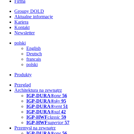
Firma
Groupy DOLD
Aktualne informacje
Kariera
Kontakt
Newsletter
polski
English
Deutsch
français
polski
Produkty
Przegląd
Architektura na zewnątrz
IGP-DURA®
one
56
IGP-DURA®
sky
95
IGP-DURA®
vent
51
IGP-DURA®
xal
42
IGP-HWF
classic
59
IGP-HWF
superior
57
Przemysł na zewnątrz
IGP-DURA®
one
56