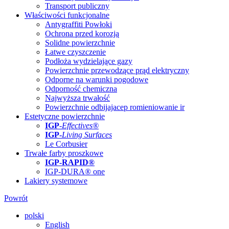
Transport publiczny
Właściwości funkcjonalne
Antygraffiti Powłoki
Ochrona przed korozją
Solidne powierzchnie
Łatwe czyszczenie
Podłoża wydzielające gazy
Powierzchnie przewodzące prąd elektryczny
Odporne na warunki pogodowe
Odporność chemiczna
Najwyższa trwałość
Powierzchnie odbijajacep romieniowanie ir
Estetyczne powierzchnie
IGP
-
Effectives®
IGP-
Living Surfaces
Le Corbusier
Trwałe farby proszkowe
IGP-RAPID®
IGP-DURA® one
Lakiery systemowe
Powrót
polski
English