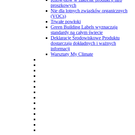
proszkowych
Nie dla lotnych związków organicznych
(VOCs)
Trwałe powłoki
Green Building Labels wyznaczają
standardy na całym świecie
Deklaracje Środowiskowe Produktu
dostarczają dokładnych i ważnych
informacji
Warsztaty My Climate