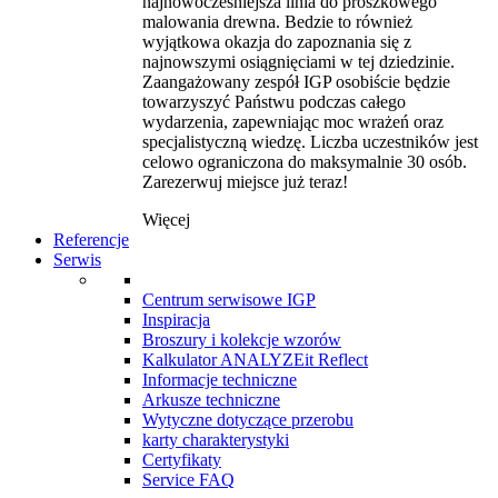
najnowocześniejsza linia do proszkowego
malowania drewna. Bedzie to również
wyjątkowa okazja do zapoznania się z
najnowszymi osiągnięciami w tej dziedzinie.
Zaangażowany zespół IGP osobiście będzie
towarzyszyć Państwu podczas całego
wydarzenia, zapewniając moc wrażeń oraz
specjalistyczną wiedzę. Liczba uczestników jest
celowo ograniczona do maksymalnie 30 osób.
Zarezerwuj miejsce już teraz!
Więcej
Referencje
Serwis
Centrum serwisowe IGP
Inspiracja
Broszury i kolekcje wzorów
Kalkulator ANALYZEit Reflect
Informacje techniczne
Arkusze techniczne
Wytyczne dotyczące przerobu
karty charakterystyki
Certyfikaty
Service FAQ