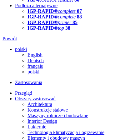
Podłoża alternatywne
IGP-RAPID®
complete
87
IGP-RAPID®
complete
88
IGP-RAPID®
primer
85
IGP-RAPID®
top
38
Powrót
polski
English
Deutsch
français
polski
Zastosowania
Przegląd
Obszary zastosowań
Architektura
Konstrukcje stalowe
Maszyny rolnicze i budowlane
Interior Design
Lakiernie
Technologia klimatyzacja i ogrzewanie
Elementy i obudowy maszyn