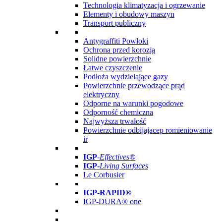
Technologia klimatyzacja i ogrzewanie
Elementy i obudowy maszyn
Transport publiczny
Antygraffiti Powłoki
Ochrona przed korozją
Solidne powierzchnie
Łatwe czyszczenie
Podłoża wydzielające gazy
Powierzchnie przewodzące prąd
elektryczny
Odporne na warunki pogodowe
Odporność chemiczna
Najwyższa trwałość
Powierzchnie odbijajacep romieniowanie
ir
IGP
-
Effectives®
IGP-
Living Surfaces
Le Corbusier
IGP-RAPID®
IGP-DURA® one