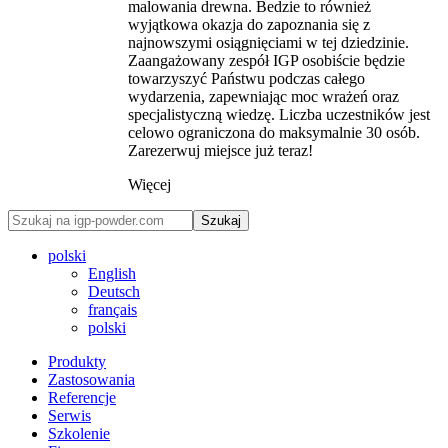
malowania drewna. Bedzie to również
wyjątkowa okazja do zapoznania się z
najnowszymi osiągnięciami w tej dziedzinie.
Zaangażowany zespół IGP osobiście będzie
towarzyszyć Państwu podczas całego
wydarzenia, zapewniając moc wrażeń oraz
specjalistyczną wiedzę. Liczba uczestników jest
celowo ograniczona do maksymalnie 30 osób.
Zarezerwuj miejsce już teraz!
Więcej
Szukaj
polski
English
Deutsch
français
polski
Produkty
Zastosowania
Referencje
Serwis
Szkolenie