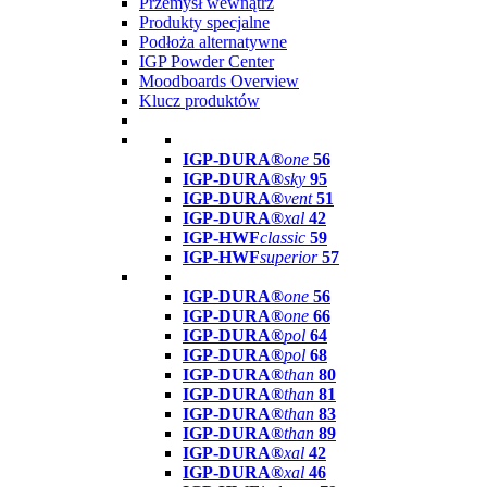
Przemysł wewnątrz
Produkty specjalne
Podłoża alternatywne
IGP Powder Center
Moodboards Overview
Klucz produktów
IGP-DURA®
one
56
IGP-DURA®
sky
95
IGP-DURA®
vent
51
IGP-DURA®
xal
42
IGP-HWF
classic
59
IGP-HWF
superior
57
IGP-DURA®
one
56
IGP-DURA®
one
66
IGP-DURA®
pol
64
IGP-DURA®
pol
68
IGP-DURA®
than
80
IGP-DURA®
than
81
IGP-DURA®
than
83
IGP-DURA®
than
89
IGP-DURA®
xal
42
IGP-DURA®
xal
46