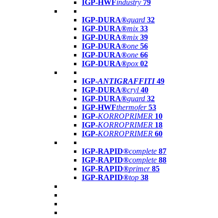
IGP-HWF
industry
79
IGP-DURA®
guard
32
IGP-DURA®
mix
33
IGP-DURA®
mix
39
IGP-DURA®
one
56
IGP-DURA®
one
66
IGP-DURA®
pox
02
IGP-
ANTIGRAFFITI
49
IGP-DURA®
cryl
40
IGP-DURA®
guard
32
IGP-HWF
thermofer
53
IGP-
KORROPRIMER
10
IGP-
KORROPRIMER
18
IGP-
KORROPRIMER
60
IGP-RAPID®
complete
87
IGP-RAPID®
complete
88
IGP-RAPID®
primer
85
IGP-RAPID®
top
38