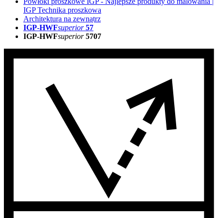
Powłoki proszkowe IGP - Najlepsze produkty do malowania |
IGP Technika proszkowa
Architektura na zewnątrz
IGP-HWF
superior
57
IGP-HWF
superior
5707