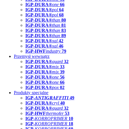
IGP-DURA®
one
66
IGP-DURA®
pol
64
IGP-DURA®
pol
68
IGP-DURA®
than
80
IGP-DURA®
than
81
IGP-DURA®
than
83
IGP-DURA®
than
89
IGP-DURA®
xal
42
IGP-DURA®
xal
46
IGP-HWF
industry
79
Przemysł wewnątrz
IGP-DURA®
guard
32
IGP-DURA®
mix
33
IGP-DURA®
mix
39
IGP-DURA®
one
56
IGP-DURA®
one
66
IGP-DURA®
pox
02
Produkty specjalne
IGP-
ANTIGRAFFITI
49
IGP-DURA®
cryl
40
IGP-DURA®
guard
32
IGP-HWF
thermofer
53
IGP-
KORROPRIMER
10
IGP-
KORROPRIMER
18
IGP-
KORROPRIMER
60