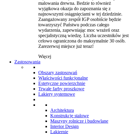
malowania drewna. Bedzie to również
wyjątkowa okazja do zapoznania się z
najnowszymi osiągnięciami w tej dziedzinie.
Zaangażowany zespół IGP osobiście będzie
towarzyszyć Państwu podczas całego
wydarzenia, zapewniając moc wrażeń oraz
specjalistyczną wiedzę. Liczba uczestników jest
celowo ograniczona do maksymalnie 30 osób.
Zarezerwuj miejsce już teraz!
Więcej
Zastosowania
Obszary zastosowań
Właściwości funkcjonalne
Estetyczne powierzchnie
Trwałe farby proszkowe
Lakiery systemowe
Architektura
Konstrukcje stalowe
Maszyny rolnicze i budowlane
Interior Design
Lakiernie