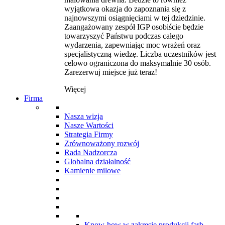
wyjątkowa okazja do zapoznania się z
najnowszymi osiągnięciami w tej dziedzinie.
Zaangażowany zespół IGP osobiście będzie
towarzyszyć Państwu podczas całego
wydarzenia, zapewniając moc wrażeń oraz
specjalistyczną wiedzę. Liczba uczestników jest
celowo ograniczona do maksymalnie 30 osób.
Zarezerwuj miejsce już teraz!
Więcej
Firma
Nasza wizja
Nasze Wartości
Strategia Firmy
Zrównoważony rozwój
Rada Nadzorcza
Globalna działalność
Kamienie milowe
Know-how w zakresie produkcji farb