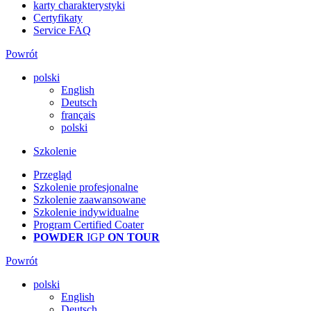
karty charakterystyki
Certyfikaty
Service FAQ
Powrót
polski
English
Deutsch
français
polski
Szkolenie
Przegląd
Szkolenie profesjonalne
Szkolenie zaawansowane
Szkolenie indywidualne
Program Certified Coater
POWDER
IGP
ON TOUR
Powrót
polski
English
Deutsch