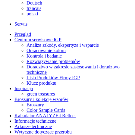
Deutsch
français
polski
Serwis
Przegląd
Centrum serwisowe IGP
Analiza szkody, ekspertyza i wsparcie
Opracowanie koloru
Kontrola i badanie
Rozwiązywanie problemów
Doradztwo w zakresie zastosowania i doradztwo
techniczne
Lista Produktów Firmy IGP
Klucz produktu
Inspiracja
green treasures
Broszury i kolekcje wzorów
Broszury
Color Sample Cards
Kalkulator ANALYZEit Reflect
Informacje techniczne
Arkusze techniczne
Wytyczne dotyczące przerobu