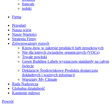
français
polski
Firma
Przegląd
Nasza wizja
Nasze Wartości
Strategia Firmy
Zrównoważony rozwój
Know-how w zakresie produkcji farb proszkowych
Nie dla lotnych związków organicznych (VOCs)
Trwałe powłoki
Green Building Labels wyznaczają standardy na całym
świecie
Deklaracje Środowiskowe Produktu dostarczają
dokładnych i ważnych informacji
Warsztaty My Climate
Rada Nadzorcza
Globalna działalność
Kamienie milowe
Powrót