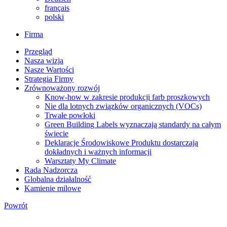
français
polski
Firma
Przegląd
Nasza wizja
Nasze Wartości
Strategia Firmy
Zrównoważony rozwój
Know-how w zakresie produkcji farb proszkowych
Nie dla lotnych związków organicznych (VOCs)
Trwałe powłoki
Green Building Labels wyznaczają standardy na całym
świecie
Deklaracje Środowiskowe Produktu dostarczają
dokładnych i ważnych informacji
Warsztaty My Climate
Rada Nadzorcza
Globalna działalność
Kamienie milowe
Powrót