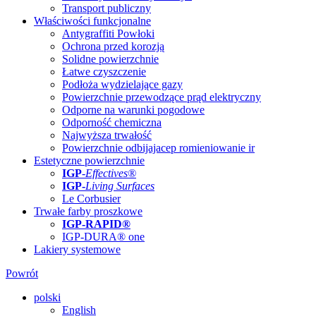
Transport publiczny
Właściwości funkcjonalne
Antygraffiti Powłoki
Ochrona przed korozją
Solidne powierzchnie
Łatwe czyszczenie
Podłoża wydzielające gazy
Powierzchnie przewodzące prąd elektryczny
Odporne na warunki pogodowe
Odporność chemiczna
Najwyższa trwałość
Powierzchnie odbijajacep romieniowanie ir
Estetyczne powierzchnie
IGP
-
Effectives®
IGP-
Living Surfaces
Le Corbusier
Trwałe farby proszkowe
IGP-RAPID®
IGP-DURA® one
Lakiery systemowe
Powrót
polski
English