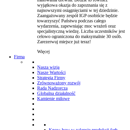
wyjątkowa okazja do zapoznania się z
najnowszymi osiągnięciami w tej dziedzinie.
Zaangażowany zespół IGP osobiście będzie
towarzyszyć Państwu podczas całego
wydarzenia, zapewniając moc wrażeń oraz
specjalistyczną wiedzę. Liczba uczestników jest
celowo ograniczona do maksymalnie 30 osób.
Zarezerwuj miejsce już teraz!
Więcej
Firma
Nasza wizja
Nasze Wartości
Strategia Firmy
Zrównoważony rozwój
Rada Nadzorcza
Globalna działalność
Kamienie milowe
Know-how w zakresie produkcji farb