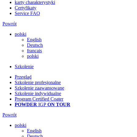
karty charakterystyki
Certyfikaty
Service FAQ
Powrót
polski
English
Deutsch
français
polski
Szkolenie
Przegląd
Szkolenie profesjonalne
Szkolenie zaawansowane
Szkolenie indywidualne
Program Certified Coater
POWDER
IGP
ON TOUR
Powrót
polski
English
Deutsch