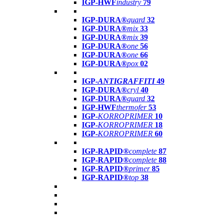
IGP-HWF
industry
79
IGP-DURA®
guard
32
IGP-DURA®
mix
33
IGP-DURA®
mix
39
IGP-DURA®
one
56
IGP-DURA®
one
66
IGP-DURA®
pox
02
IGP-
ANTIGRAFFITI
49
IGP-DURA®
cryl
40
IGP-DURA®
guard
32
IGP-HWF
thermofer
53
IGP-
KORROPRIMER
10
IGP-
KORROPRIMER
18
IGP-
KORROPRIMER
60
IGP-RAPID®
complete
87
IGP-RAPID®
complete
88
IGP-RAPID®
primer
85
IGP-RAPID®
top
38