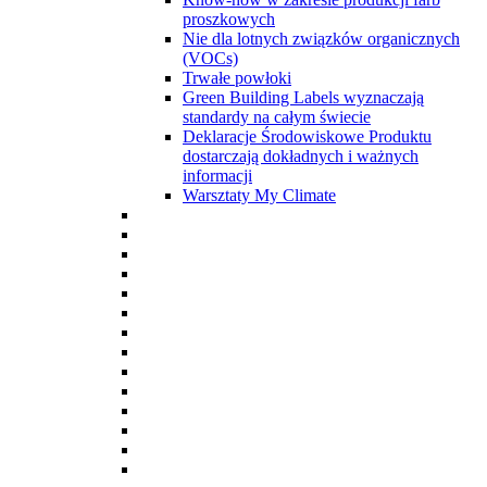
proszkowych
Nie dla lotnych związków organicznych
(VOCs)
Trwałe powłoki
Green Building Labels wyznaczają
standardy na całym świecie
Deklaracje Środowiskowe Produktu
dostarczają dokładnych i ważnych
informacji
Warsztaty My Climate