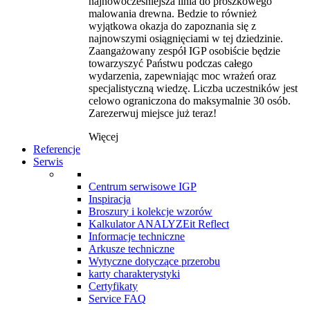
najnowocześniejsza linia do proszkowego
malowania drewna. Bedzie to również
wyjątkowa okazja do zapoznania się z
najnowszymi osiągnięciami w tej dziedzinie.
Zaangażowany zespół IGP osobiście będzie
towarzyszyć Państwu podczas całego
wydarzenia, zapewniając moc wrażeń oraz
specjalistyczną wiedzę. Liczba uczestników jest
celowo ograniczona do maksymalnie 30 osób.
Zarezerwuj miejsce już teraz!
Więcej
Referencje
Serwis
Centrum serwisowe IGP
Inspiracja
Broszury i kolekcje wzorów
Kalkulator ANALYZEit Reflect
Informacje techniczne
Arkusze techniczne
Wytyczne dotyczące przerobu
karty charakterystyki
Certyfikaty
Service FAQ