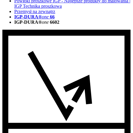
Powłoki proszkowe IGP - Najlepsze produkty do malowania |
IGP Technika proszkowa
Przemysł na zewnątrz
IGP-DURA®
one
66
IGP-DURA®
one
6602