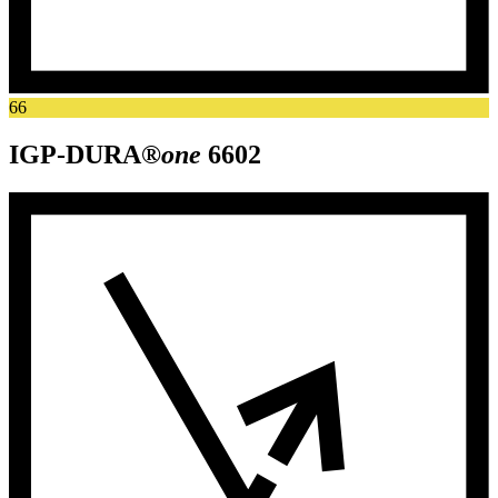
66
IGP-DURA®
one
6602