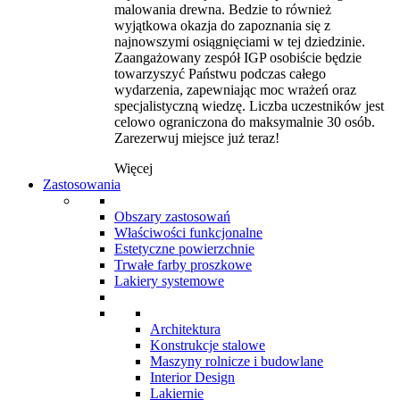
malowania drewna. Bedzie to również
wyjątkowa okazja do zapoznania się z
najnowszymi osiągnięciami w tej dziedzinie.
Zaangażowany zespół IGP osobiście będzie
towarzyszyć Państwu podczas całego
wydarzenia, zapewniając moc wrażeń oraz
specjalistyczną wiedzę. Liczba uczestników jest
celowo ograniczona do maksymalnie 30 osób.
Zarezerwuj miejsce już teraz!
Więcej
Zastosowania
Obszary zastosowań
Właściwości funkcjonalne
Estetyczne powierzchnie
Trwałe farby proszkowe
Lakiery systemowe
Architektura
Konstrukcje stalowe
Maszyny rolnicze i budowlane
Interior Design
Lakiernie