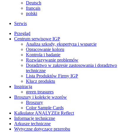
Deutsch
français
polski
Serwis
Przegląd
Centrum serwisowe IGP
Analiza szkody, ekspertyza i wsparcie
Opracowanie koloru
Kontrola i badanie
Rozwiązywanie problemów
Doradztwo w zakresie zastosowania i doradztwo
techniczne
Lista Produktów Firmy IGP
Klucz produktu
Inspiracja
green treasures
Broszury i kolekcje wzorów
Broszury
Color Sample Cards
Kalkulator ANALYZEit Reflect
Informacje techniczne
Arkusze techniczne
Wytyczne dotyczące przerobu