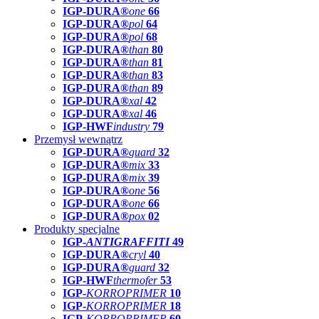
IGP-DURA®
one
66
IGP-DURA®
pol
64
IGP-DURA®
pol
68
IGP-DURA®
than
80
IGP-DURA®
than
81
IGP-DURA®
than
83
IGP-DURA®
than
89
IGP-DURA®
xal
42
IGP-DURA®
xal
46
IGP-HWF
industry
79
Przemysł wewnątrz
IGP-DURA®
guard
32
IGP-DURA®
mix
33
IGP-DURA®
mix
39
IGP-DURA®
one
56
IGP-DURA®
one
66
IGP-DURA®
pox
02
Produkty specjalne
IGP-
ANTIGRAFFITI
49
IGP-DURA®
cryl
40
IGP-DURA®
guard
32
IGP-HWF
thermofer
53
IGP-
KORROPRIMER
10
IGP-
KORROPRIMER
18
IGP-
KORROPRIMER
60