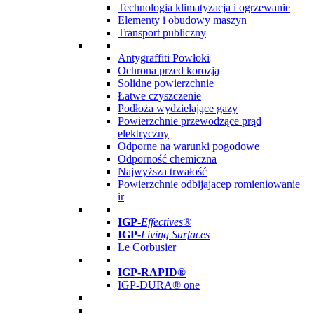
Technologia klimatyzacja i ogrzewanie
Elementy i obudowy maszyn
Transport publiczny
Antygraffiti Powłoki
Ochrona przed korozją
Solidne powierzchnie
Łatwe czyszczenie
Podłoża wydzielające gazy
Powierzchnie przewodzące prąd
elektryczny
Odporne na warunki pogodowe
Odporność chemiczna
Najwyższa trwałość
Powierzchnie odbijajacep romieniowanie
ir
IGP
-
Effectives®
IGP-
Living Surfaces
Le Corbusier
IGP-RAPID®
IGP-DURA® one