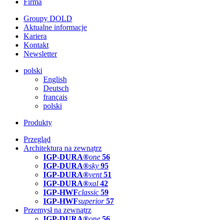
Firma
Groupy DOLD
Aktualne informacje
Kariera
Kontakt
Newsletter
polski
English
Deutsch
français
polski
Produkty
Przegląd
Architektura na zewnątrz
IGP-DURA®
one
56
IGP-DURA®
sky
95
IGP-DURA®
vent
51
IGP-DURA®
xal
42
IGP-HWF
classic
59
IGP-HWF
superior
57
Przemysł na zewnątrz
IGP-DURA®
one
56