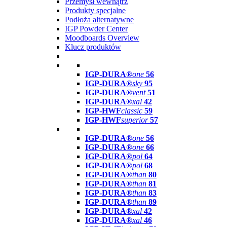
Przemysł wewnątrz
Produkty specjalne
Podłoża alternatywne
IGP Powder Center
Moodboards Overview
Klucz produktów
IGP-DURA®
one
56
IGP-DURA®
sky
95
IGP-DURA®
vent
51
IGP-DURA®
xal
42
IGP-HWF
classic
59
IGP-HWF
superior
57
IGP-DURA®
one
56
IGP-DURA®
one
66
IGP-DURA®
pol
64
IGP-DURA®
pol
68
IGP-DURA®
than
80
IGP-DURA®
than
81
IGP-DURA®
than
83
IGP-DURA®
than
89
IGP-DURA®
xal
42
IGP-DURA®
xal
46