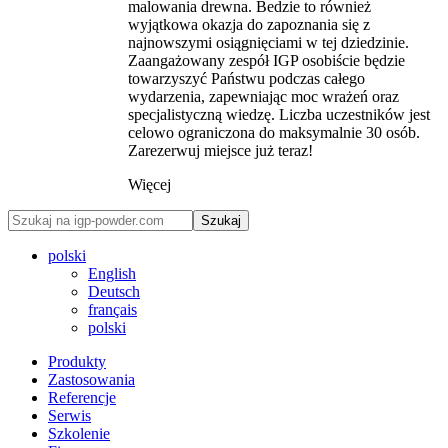
malowania drewna. Bedzie to również
wyjątkowa okazja do zapoznania się z
najnowszymi osiągnięciami w tej dziedzinie.
Zaangażowany zespół IGP osobiście będzie
towarzyszyć Państwu podczas całego
wydarzenia, zapewniając moc wrażeń oraz
specjalistyczną wiedzę. Liczba uczestników jest
celowo ograniczona do maksymalnie 30 osób.
Zarezerwuj miejsce już teraz!
Więcej
Szukaj
polski
English
Deutsch
français
polski
Produkty
Zastosowania
Referencje
Serwis
Szkolenie