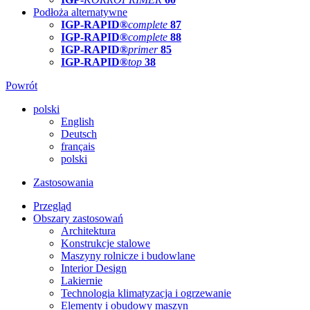
Podłoża alternatywne
IGP-RAPID®
complete
87
IGP-RAPID®
complete
88
IGP-RAPID®
primer
85
IGP-RAPID®
top
38
Powrót
polski
English
Deutsch
français
polski
Zastosowania
Przegląd
Obszary zastosowań
Architektura
Konstrukcje stalowe
Maszyny rolnicze i budowlane
Interior Design
Lakiernie
Technologia klimatyzacja i ogrzewanie
Elementy i obudowy maszyn