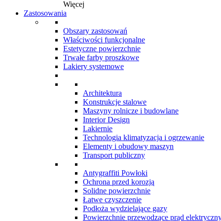
Więcej
Zastosowania
Obszary zastosowań
Właściwości funkcjonalne
Estetyczne powierzchnie
Trwałe farby proszkowe
Lakiery systemowe
Architektura
Konstrukcje stalowe
Maszyny rolnicze i budowlane
Interior Design
Lakiernie
Technologia klimatyzacja i ogrzewanie
Elementy i obudowy maszyn
Transport publiczny
Antygraffiti Powłoki
Ochrona przed korozją
Solidne powierzchnie
Łatwe czyszczenie
Podłoża wydzielające gazy
Powierzchnie przewodzące prąd elektryczn