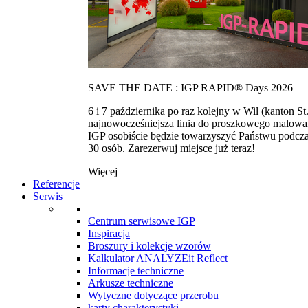
SAVE THE DATE : IGP RAPID® Days 2026
6 i 7 października po raz kolejny w Wil (kanton
najnowocześniejsza linia do proszkowego malowan
IGP osobiście będzie towarzyszyć Państwu podcza
30 osób. Zarezerwuj miejsce już teraz!
Więcej
Referencje
Serwis
Centrum serwisowe IGP
Inspiracja
Broszury i kolekcje wzorów
Kalkulator ANALYZEit Reflect
Informacje techniczne
Arkusze techniczne
Wytyczne dotyczące przerobu
karty charakterystyki