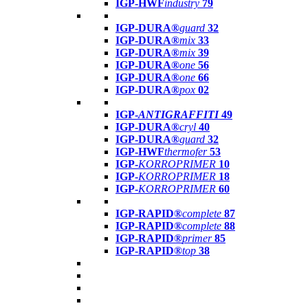
IGP-HWF
industry
79
IGP-DURA®
guard
32
IGP-DURA®
mix
33
IGP-DURA®
mix
39
IGP-DURA®
one
56
IGP-DURA®
one
66
IGP-DURA®
pox
02
IGP-
ANTIGRAFFITI
49
IGP-DURA®
cryl
40
IGP-DURA®
guard
32
IGP-HWF
thermofer
53
IGP-
KORROPRIMER
10
IGP-
KORROPRIMER
18
IGP-
KORROPRIMER
60
IGP-RAPID®
complete
87
IGP-RAPID®
complete
88
IGP-RAPID®
primer
85
IGP-RAPID®
top
38