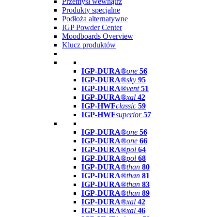
Przemysł wewnątrz
Produkty specjalne
Podłoża alternatywne
IGP Powder Center
Moodboards Overview
Klucz produktów
IGP-DURA®
one
56
IGP-DURA®
sky
95
IGP-DURA®
vent
51
IGP-DURA®
xal
42
IGP-HWF
classic
59
IGP-HWF
superior
57
IGP-DURA®
one
56
IGP-DURA®
one
66
IGP-DURA®
pol
64
IGP-DURA®
pol
68
IGP-DURA®
than
80
IGP-DURA®
than
81
IGP-DURA®
than
83
IGP-DURA®
than
89
IGP-DURA®
xal
42
IGP-DURA®
xal
46