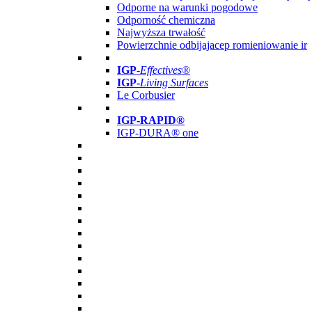
Odporne na warunki pogodowe
Odporność chemiczna
Najwyższa trwałość
Powierzchnie odbijajacep romieniowanie ir
IGP
-
Effectives®
IGP-
Living Surfaces
Le Corbusier
IGP-RAPID®
IGP-DURA® one