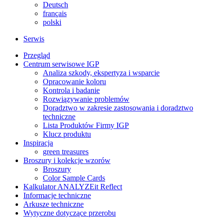
Deutsch
français
polski
Serwis
Przegląd
Centrum serwisowe IGP
Analiza szkody, ekspertyza i wsparcie
Opracowanie koloru
Kontrola i badanie
Rozwiązywanie problemów
Doradztwo w zakresie zastosowania i doradztwo
techniczne
Lista Produktów Firmy IGP
Klucz produktu
Inspiracja
green treasures
Broszury i kolekcje wzorów
Broszury
Color Sample Cards
Kalkulator ANALYZEit Reflect
Informacje techniczne
Arkusze techniczne
Wytyczne dotyczące przerobu