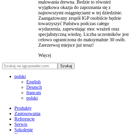
malowania drewna. Bedzie to również
wyjątkowa okazja do zapoznania się z
najnowszymi osiągnięciami w tej dziedzinie.
Zaangażowany zespół IGP osobiście będzie
towarzyszyć Państwu podczas całego
wydarzenia, zapewniając moc wrażeń oraz
specjalistyczną wiedzę. Liczba uczestników jest
celowo ograniczona do maksymalnie 30 osób.
Zarezerwuj miejsce już teraz!
Więcej
Szukaj
polski
English
Deutsch
français
polski
Produkty
Zastosowania
Referencje
Serwis
Szkolenie