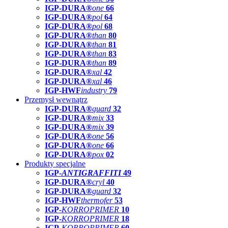
IGP-DURA®
one
66
IGP-DURA®
pol
64
IGP-DURA®
pol
68
IGP-DURA®
than
80
IGP-DURA®
than
81
IGP-DURA®
than
83
IGP-DURA®
than
89
IGP-DURA®
xal
42
IGP-DURA®
xal
46
IGP-HWF
industry
79
Przemysł wewnątrz
IGP-DURA®
guard
32
IGP-DURA®
mix
33
IGP-DURA®
mix
39
IGP-DURA®
one
56
IGP-DURA®
one
66
IGP-DURA®
pox
02
Produkty specjalne
IGP-
ANTIGRAFFITI
49
IGP-DURA®
cryl
40
IGP-DURA®
guard
32
IGP-HWF
thermofer
53
IGP-
KORROPRIMER
10
IGP-
KORROPRIMER
18
IGP-
KORROPRIMER
60