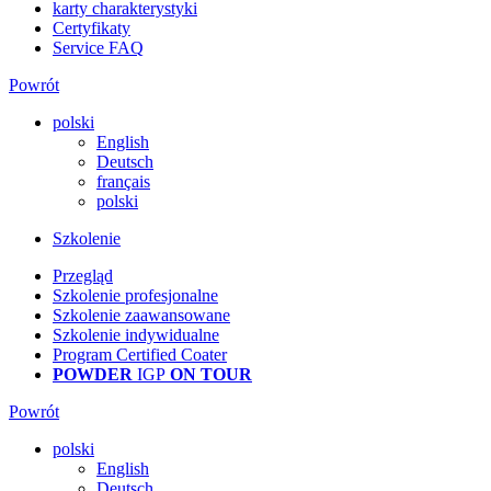
karty charakterystyki
Certyfikaty
Service FAQ
Powrót
polski
English
Deutsch
français
polski
Szkolenie
Przegląd
Szkolenie profesjonalne
Szkolenie zaawansowane
Szkolenie indywidualne
Program Certified Coater
POWDER
IGP
ON TOUR
Powrót
polski
English
Deutsch