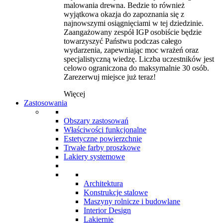
malowania drewna. Bedzie to również
wyjątkowa okazja do zapoznania się z
najnowszymi osiągnięciami w tej dziedzinie.
Zaangażowany zespół IGP osobiście będzie
towarzyszyć Państwu podczas całego
wydarzenia, zapewniając moc wrażeń oraz
specjalistyczną wiedzę. Liczba uczestników jest
celowo ograniczona do maksymalnie 30 osób.
Zarezerwuj miejsce już teraz!
Więcej
Zastosowania
Obszary zastosowań
Właściwości funkcjonalne
Estetyczne powierzchnie
Trwałe farby proszkowe
Lakiery systemowe
Architektura
Konstrukcje stalowe
Maszyny rolnicze i budowlane
Interior Design
Lakiernie