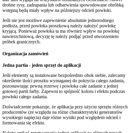
drobne rysy, zadrapania lub odbarwienia spowodowane obróbką
wstępną będą miały wpływ na późniejszy odcień powłoki.
Jeśli nie jest możliwe zapewnienie absolutnie jednorodnego
podłoża, przed powłoka proszkową należy nałożyć powłokę
kryjącą. Ponieważ powłoka ta ma również wpływ na powłokę
nawierzchniową, decyzję tę należy podjąć przed utworzeniem
próbek granicznych.
Organizacja zamówień
Jedna partia - jeden sprzęt do aplikacji
Jeśli elementy są instalowane bezpośrednio obok siebie, zalecamy
określenie ilości proszku wymaganej do pokrycia całego zadania,
pozostawiając pewną rezerwę i powłoka całe zadanie z jednej
gotowej partii farby. Zapewni to spójność koloru i efektu podczas
powłoki całego zadania.
Doświadczenie pokazuje, że aplikacja przy użyciu sprzętu różnych
producentów (ze względu na różne charakterystyki generatorów
wysokiego napięcia) daje różne wyniki pod względem odcień i
formowania się efektu.
Należy unikać przetwarzania jednej aplikacji na różnych typach