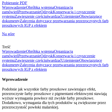
Pobieranie PDF
Wprowadzenie
Obróbka wstępna
Organizacja
zamówień
Przetwarzanie
Odzysk
Konserwacja i czyszczenie
systemu
Zawieszenie części
utwardzać
Uziemienie
Obowiązujące
dokumenty
Zalecenia dotyczące przetwarzania przezroczystych farb
proszkowych IGP z efektem
Na górę
Treść
Wprowadzenie
Obróbka wstępna
Organizacja
zamówień
Przetwarzanie
Odzysk
Konserwacja i czyszczenie
systemu
Zawieszenie części
utwardzać
Uziemienie
Obowiązujące
dokumenty
Zalecenia dotyczące przetwarzania przezroczystych farb
proszkowych IGP z efektem
Wprowadzenie
Podobnie jak wszystkie farby proszkowe zawierające efekt,
przezroczyste farby proszkowe z pigmentami efektowymi stawiają
wyższe wymagania powłoce niż zwykłe farby proszkowe.
Dodatkowo, wymagania dla tych produktów są zwiększone przez
przezroczystość powłoki malarskiej.