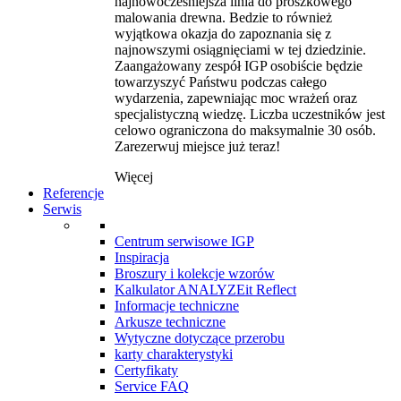
najnowocześniejsza linia do proszkowego
malowania drewna. Bedzie to również
wyjątkowa okazja do zapoznania się z
najnowszymi osiągnięciami w tej dziedzinie.
Zaangażowany zespół IGP osobiście będzie
towarzyszyć Państwu podczas całego
wydarzenia, zapewniając moc wrażeń oraz
specjalistyczną wiedzę. Liczba uczestników jest
celowo ograniczona do maksymalnie 30 osób.
Zarezerwuj miejsce już teraz!
Więcej
Referencje
Serwis
Centrum serwisowe IGP
Inspiracja
Broszury i kolekcje wzorów
Kalkulator ANALYZEit Reflect
Informacje techniczne
Arkusze techniczne
Wytyczne dotyczące przerobu
karty charakterystyki
Certyfikaty
Service FAQ