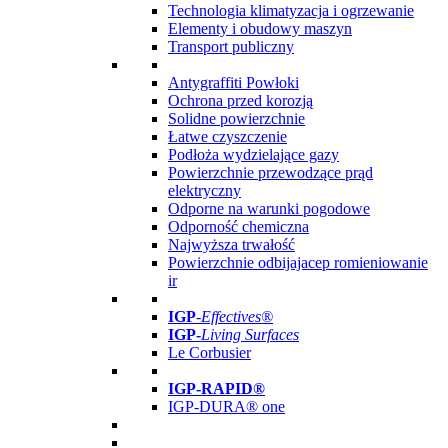
Technologia klimatyzacja i ogrzewanie
Elementy i obudowy maszyn
Transport publiczny
Antygraffiti Powłoki
Ochrona przed korozją
Solidne powierzchnie
Łatwe czyszczenie
Podłoża wydzielające gazy
Powierzchnie przewodzące prąd
elektryczny
Odporne na warunki pogodowe
Odporność chemiczna
Najwyższa trwałość
Powierzchnie odbijajacep romieniowanie
ir
IGP
-
Effectives®
IGP-
Living Surfaces
Le Corbusier
IGP-RAPID®
IGP-DURA® one