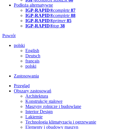
Podłoża alternatywne
IGP-RAPID®
complete
87
IGP-RAPID®
complete
88
IGP-RAPID®
primer
85
IGP-RAPID®
top
38
Powrót
polski
English
Deutsch
français
polski
Zastosowania
Przegląd
Obszary zastosowań
Architektura
Konstrukcje stalowe
Maszyny rolnicze i budowlane
Interior Design
Lakiernie
Technologia klimatyzacja i ogrzewanie
Elementy i obudowy maszyn