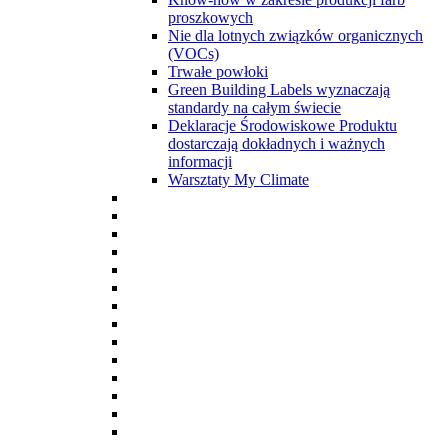
proszkowych
Nie dla lotnych związków organicznych
(VOCs)
Trwałe powłoki
Green Building Labels wyznaczają
standardy na całym świecie
Deklaracje Środowiskowe Produktu
dostarczają dokładnych i ważnych
informacji
Warsztaty My Climate