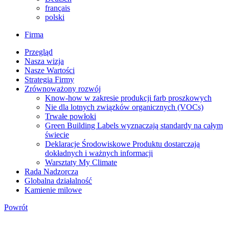
français
polski
Firma
Przegląd
Nasza wizja
Nasze Wartości
Strategia Firmy
Zrównoważony rozwój
Know-how w zakresie produkcji farb proszkowych
Nie dla lotnych związków organicznych (VOCs)
Trwałe powłoki
Green Building Labels wyznaczają standardy na całym
świecie
Deklaracje Środowiskowe Produktu dostarczają
dokładnych i ważnych informacji
Warsztaty My Climate
Rada Nadzorcza
Globalna działalność
Kamienie milowe
Powrót