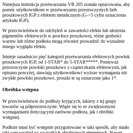
Niniejsza instrukcja przetwarzania VR 205 została opracowana, aby
pomóc użytkownikom w przetwarzaniu przezroczystych farb
proszkowych IGP z efektem metalicznym (G->5 cyfra oznaczenia
artykułu IGP).
W przeciwieństwie do odchyleń w zawartości efektu lub ułożenia
pigmentów efektowych w powłoce proszkowej, różne grubości
warstw lub różne podłoża mogą również prowadzić do wizualnie
innego wyglądu efektu.
Istnieje zasadniczo pięć kategorii przetwarzania efektowych powłok
proszkowych IGP, od 1-STAR* do 5-STAR*****. Ponieważ
przezroczyste powłoki proszkowe z cząsteczkami efektowymi, jak
opisano powyżej, stawiają użytkownikowi wyższe wymagania niż
zwykłe powłoki proszkowe, proszki te są oznaczone jako 1*.
Obróbka wstępna
W przeciwieństwie do podłoży kryjących, lakiery z tej grupy
towarów są półprzezroczyste. Wiąże się to ze zwiększonymi
wymaganiami dotyczącymi zarówno podłoża, jak i obróbki
wstępnej.
Podłoże musi być wstępnie przygotowane w taki sposób, aby miało
taki sam wygląd na wszystkich obrabianych elementach. Nawet