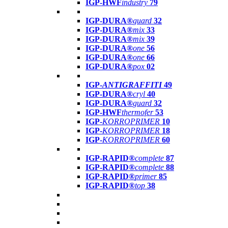
IGP-HWF
industry
79
IGP-DURA®
guard
32
IGP-DURA®
mix
33
IGP-DURA®
mix
39
IGP-DURA®
one
56
IGP-DURA®
one
66
IGP-DURA®
pox
02
IGP-
ANTIGRAFFITI
49
IGP-DURA®
cryl
40
IGP-DURA®
guard
32
IGP-HWF
thermofer
53
IGP-
KORROPRIMER
10
IGP-
KORROPRIMER
18
IGP-
KORROPRIMER
60
IGP-RAPID®
complete
87
IGP-RAPID®
complete
88
IGP-RAPID®
primer
85
IGP-RAPID®
top
38