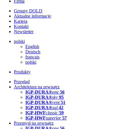
Firma
Groupy DOLD
Aktualne informacje
Kariera
Kontakt
Newsletter
polski
English
Deutsch
français
polski
Produkty
Przegląd
Architektura na zewnątrz
IGP-DURA®
one
56
IGP-DURA®
sky
95
IGP-DURA®
vent
51
IGP-DURA®
xal
42
IGP-HWF
classic
59
IGP-HWF
superior
57
Przemysł na zewnątrz
IGP-DURA®
one
56