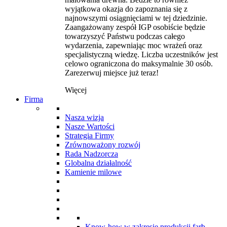
wyjątkowa okazja do zapoznania się z
najnowszymi osiągnięciami w tej dziedzinie.
Zaangażowany zespół IGP osobiście będzie
towarzyszyć Państwu podczas całego
wydarzenia, zapewniając moc wrażeń oraz
specjalistyczną wiedzę. Liczba uczestników jest
celowo ograniczona do maksymalnie 30 osób.
Zarezerwuj miejsce już teraz!
Więcej
Firma
Nasza wizja
Nasze Wartości
Strategia Firmy
Zrównoważony rozwój
Rada Nadzorcza
Globalna działalność
Kamienie milowe
Know-how w zakresie produkcji farb