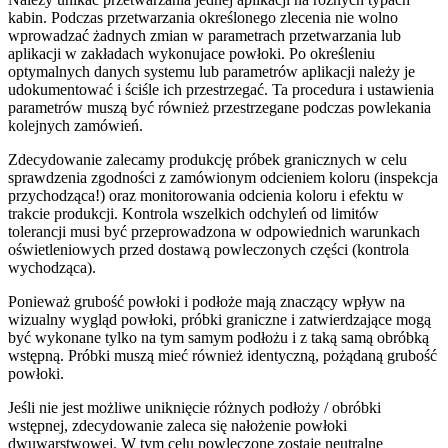
kabin. Podczas przetwarzania określonego zlecenia nie wolno
wprowadzać żadnych zmian w parametrach przetwarzania lub
aplikacji w zakładach wykonujace powłoki. Po określeniu
optymalnych danych systemu lub parametrów aplikacji należy je
udokumentować i ściśle ich przestrzegać. Ta procedura i ustawienia
parametrów muszą być również przestrzegane podczas powlekania
kolejnych zamówień.
Zdecydowanie zalecamy produkcję próbek granicznych w celu
sprawdzenia zgodności z zamówionym odcieniem koloru (inspekcja
przychodząca!) oraz monitorowania odcienia koloru i efektu w
trakcie produkcji. Kontrola wszelkich odchyleń od limitów
tolerancji musi być przeprowadzona w odpowiednich warunkach
oświetleniowych przed dostawą powleczonych części (kontrola
wychodząca).
Ponieważ grubość powłoki i podłoże mają znaczący wpływ na
wizualny wygląd powłoki, próbki graniczne i zatwierdzające mogą
być wykonane tylko na tym samym podłożu i z taką samą obróbką
wstępną. Próbki muszą mieć również identyczną, pożądaną grubość
powłoki.
Jeśli nie jest możliwe uniknięcie różnych podłoży / obróbki
wstępnej, zdecydowanie zaleca się nałożenie powłoki
dwuwarstwowej. W tym celu powleczone zostaje neutralne