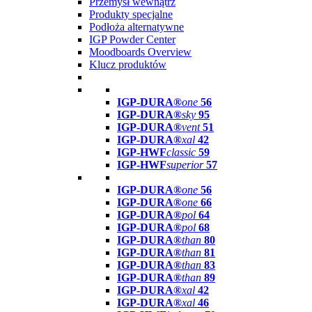
Przemysł wewnątrz
Produkty specjalne
Podłoża alternatywne
IGP Powder Center
Moodboards Overview
Klucz produktów
IGP-DURA®
one
56
IGP-DURA®
sky
95
IGP-DURA®
vent
51
IGP-DURA®
xal
42
IGP-HWF
classic
59
IGP-HWF
superior
57
IGP-DURA®
one
56
IGP-DURA®
one
66
IGP-DURA®
pol
64
IGP-DURA®
pol
68
IGP-DURA®
than
80
IGP-DURA®
than
81
IGP-DURA®
than
83
IGP-DURA®
than
89
IGP-DURA®
xal
42
IGP-DURA®
xal
46