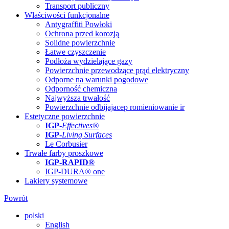
Transport publiczny
Właściwości funkcjonalne
Antygraffiti Powłoki
Ochrona przed korozją
Solidne powierzchnie
Łatwe czyszczenie
Podłoża wydzielające gazy
Powierzchnie przewodzące prąd elektryczny
Odporne na warunki pogodowe
Odporność chemiczna
Najwyższa trwałość
Powierzchnie odbijajacep romieniowanie ir
Estetyczne powierzchnie
IGP
-
Effectives®
IGP-
Living Surfaces
Le Corbusier
Trwałe farby proszkowe
IGP-RAPID®
IGP-DURA® one
Lakiery systemowe
Powrót
polski
English