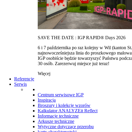
SAVE THE DATE : IGP RAPID® Days 2026
6 i 7 października po raz kolejny w Wil (kanton
najnowocześniejsza linia do proszkowego malowan
IGP osobiście będzie towarzyszyć Państwu podcza
30 osób. Zarezerwuj miejsce już teraz!
Więcej
Referencje
Serwis
Centrum serwisowe IGP
Inspiracja
Broszury i kolekcje wzorów
Kalkulator ANALYZEit Reflect
Informacje techniczne
Arkusze techniczne
Wytyczne dotyczące przerobu
karty charakterystyki