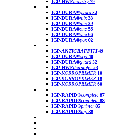
IGP-HWF
industry
79
IGP-DURA®
guard
32
IGP-DURA®
mix
33
IGP-DURA®
mix
39
IGP-DURA®
one
56
IGP-DURA®
one
66
IGP-DURA®
pox
02
IGP-
ANTIGRAFFITI
49
IGP-DURA®
cryl
40
IGP-DURA®
guard
32
IGP-HWF
thermofer
53
IGP-
KORROPRIMER
10
IGP-
KORROPRIMER
18
IGP-
KORROPRIMER
60
IGP-RAPID®
complete
87
IGP-RAPID®
complete
88
IGP-RAPID®
primer
85
IGP-RAPID®
top
38