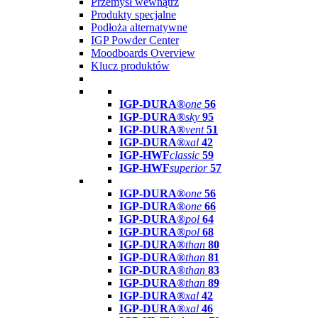
Przemysł wewnątrz
Produkty specjalne
Podłoża alternatywne
IGP Powder Center
Moodboards Overview
Klucz produktów
IGP-DURA®
one
56
IGP-DURA®
sky
95
IGP-DURA®
vent
51
IGP-DURA®
xal
42
IGP-HWF
classic
59
IGP-HWF
superior
57
IGP-DURA®
one
56
IGP-DURA®
one
66
IGP-DURA®
pol
64
IGP-DURA®
pol
68
IGP-DURA®
than
80
IGP-DURA®
than
81
IGP-DURA®
than
83
IGP-DURA®
than
89
IGP-DURA®
xal
42
IGP-DURA®
xal
46