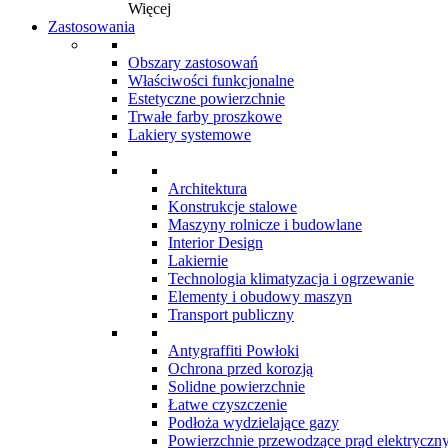
Więcej
Zastosowania
Obszary zastosowań
Właściwości funkcjonalne
Estetyczne powierzchnie
Trwałe farby proszkowe
Lakiery systemowe
Architektura
Konstrukcje stalowe
Maszyny rolnicze i budowlane
Interior Design
Lakiernie
Technologia klimatyzacja i ogrzewanie
Elementy i obudowy maszyn
Transport publiczny
Antygraffiti Powłoki
Ochrona przed korozją
Solidne powierzchnie
Łatwe czyszczenie
Podłoża wydzielające gazy
Powierzchnie przewodzące prąd elektryczn