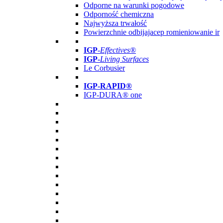
Odporne na warunki pogodowe
Odporność chemiczna
Najwyższa trwałość
Powierzchnie odbijajacep romieniowanie ir
IGP
-
Effectives®
IGP-
Living Surfaces
Le Corbusier
IGP-RAPID®
IGP-DURA® one