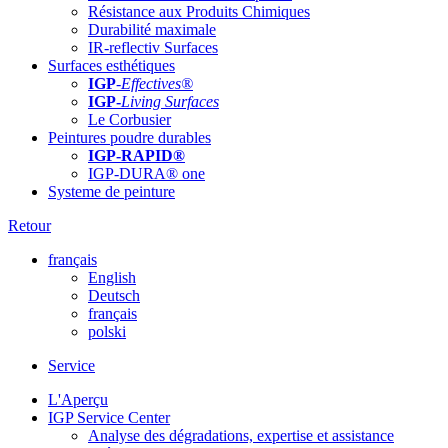
Résistance aux Produits Chimiques
Durabilité maximale
IR-reflectiv Surfaces
Surfaces esthétiques
IGP
-
Effectives®
IGP-
Living Surfaces
Le Corbusier
Peintures poudre durables
IGP-RAPID®
IGP-DURA® one
Systeme de peinture
Retour
français
English
Deutsch
français
polski
Service
L'Aperçu
IGP Service Center
Analyse des dégradations, expertise et assistance