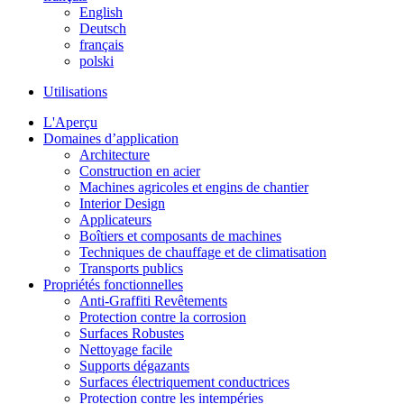
English
Deutsch
français
polski
Utilisations
L'Aperçu
Domaines d’application
Architecture
Construction en acier
Machines agricoles et engins de chantier
Interior Design
Applicateurs
Boîtiers et composants de machines
Techniques de chauffage et de climatisation
Transports publics
Propriétés fonctionnelles
Anti-Graffiti Revêtements
Protection contre la corrosion
Surfaces Robustes
Nettoyage facile
Supports dégazants
Surfaces électriquement conductrices
Protection contre les intempéries