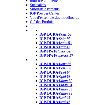
Industrie en Intérieur
Spécialités
Substrats Alternatifs
IGP Powder Center
Vue d’ensemble des moodboards
Clé des Produits
IGP-DURA®
one
56
IGP-DURA®
sky
95
IGP-DURA®
vent
51
IGP-DURA®
xal
42
IGP-HWF
classic
59
IGP-HWF
superior
57
IGP-DURA®
one
56
IGP-DURA®
one
66
IGP-DURA®
pol
64
IGP-DURA®
pol
68
IGP-DURA®
than
80
IGP-DURA®
than
81
IGP-DURA®
than
83
IGP-DURA®
than
89
IGP-DURA®
xal
42
IGP-DURA®
xal
46