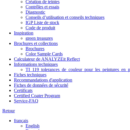
Création de teintes
Contrôles et essais
Diagnostic
Conseils d’utilisation et conseils techniques
IGP Liste de stock
Code de produit
Inspiration
green treasures
Brochures et collections
Brochures
Color Sample Cards
Calculateur de ANALYZEit Reflect
Informations techniques
TI_119_tolerances_de_couleur_pour_les_peintures_en_p
Fiches techniques
Recommandations d'application
Fiches de données de sécurité
Certificats
Certified Coater Program
Service-FAQ
Retour
français
English