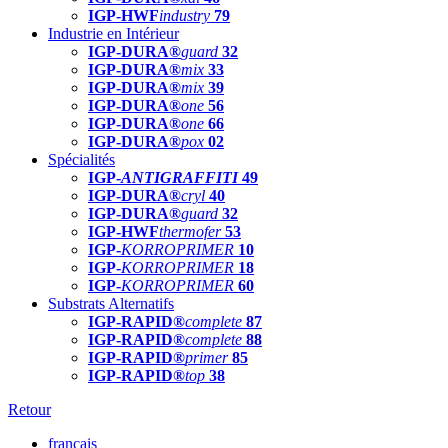
IGP-HWF
industry
79
Industrie en Intérieur
IGP-DURA®
guard
32
IGP-DURA®
mix
33
IGP-DURA®
mix
39
IGP-DURA®
one
56
IGP-DURA®
one
66
IGP-DURA®
pox
02
Spécialités
IGP-
ANTIGRAFFITI
49
IGP-DURA®
cryl
40
IGP-DURA®
guard
32
IGP-HWF
thermofer
53
IGP-
KORROPRIMER
10
IGP-
KORROPRIMER
18
IGP-
KORROPRIMER
60
Substrats Alternatifs
IGP-RAPID®
complete
87
IGP-RAPID®
complete
88
IGP-RAPID®
primer
85
IGP-RAPID®
top
38
Retour
français