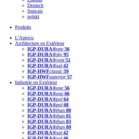
Deutsch
français
polski
Produits
L'Aperçu
Architecture en Extérieur
IGP-DURA®
one
56
IGP-DURA®
sky
95
IGP-DURA®
vent
51
IGP-DURA®
xal
42
IGP-HWF
classic
59
IGP-HWF
superior
57
Industrie en Extérieur
IGP-DURA®
one
56
IGP-DURA®
one
66
IGP-DURA®
pol
64
IGP-DURA®
pol
68
IGP-DURA®
than
80
IGP-DURA®
than
81
IGP-DURA®
than
83
IGP-DURA®
than
89
IGP-DURA®
xal
42
IGP-DURA®
xal
46