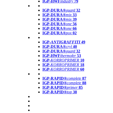
IGP-HWF
industry
79
IGP-DURA®
guard
32
IGP-DURA®
mix
33
IGP-DURA®
mix
39
IGP-DURA®
one
56
IGP-DURA®
one
66
IGP-DURA®
pox
02
IGP-
ANTIGRAFFITI
49
IGP-DURA®
cryl
40
IGP-DURA®
guard
32
IGP-HWF
thermofer
53
IGP-
KORROPRIMER
10
IGP-
KORROPRIMER
18
IGP-
KORROPRIMER
60
IGP-RAPID®
complete
87
IGP-RAPID®
complete
88
IGP-RAPID®
primer
85
IGP-RAPID®
top
38