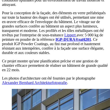
conditions optimales pour un environnement de travail moderne et
attrayant.
Pour la conception de la façade, des éléments en verre préfabriqués
sur toute la hauteur des étages ont été utilisés, permettant une mise
en œuvre efficace de l'enveloppe du bâtiment. Le vitrage sur de
grandes surfaces confère au bâtiment un aspect plus lumineux,
transparent et moderne. Les profilés et les tôles métalliques ont été
revêtus par l'entreprise de sous-traitance
Lippert
avec 5 000 kg de
peinture en poudre de la référence
IGP-DURA
®
xal
4201
. Ce
produit IGP Powder Coatings, au fini mat profond et hautement
résistant aux intempéries, confère à la façade une surface élégante,
durable et aux couleurs stables.
Ce projet montre qu'une planification précise et une gestion de
chantier efficace permettent de réaliser un bâtiment de grande qualité
en 22 mois.
Les photos d'architecture ont été fournies par le photographe
Alexander Bernhard Architekturfotografie
.