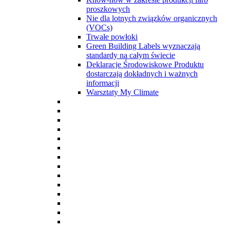
proszkowych
Nie dla lotnych związków organicznych
(VOCs)
Trwałe powłoki
Green Building Labels wyznaczają
standardy na całym świecie
Deklaracje Środowiskowe Produktu
dostarczają dokładnych i ważnych
informacji
Warsztaty My Climate