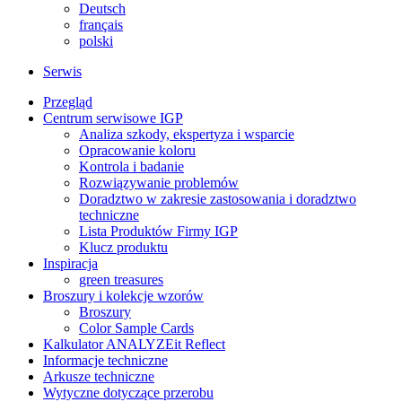
Deutsch
français
polski
Serwis
Przegląd
Centrum serwisowe IGP
Analiza szkody, ekspertyza i wsparcie
Opracowanie koloru
Kontrola i badanie
Rozwiązywanie problemów
Doradztwo w zakresie zastosowania i doradztwo
techniczne
Lista Produktów Firmy IGP
Klucz produktu
Inspiracja
green treasures
Broszury i kolekcje wzorów
Broszury
Color Sample Cards
Kalkulator ANALYZEit Reflect
Informacje techniczne
Arkusze techniczne
Wytyczne dotyczące przerobu