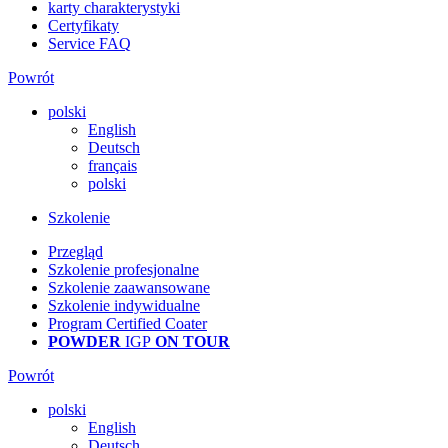
karty charakterystyki
Certyfikaty
Service FAQ
Powrót
polski
English
Deutsch
français
polski
Szkolenie
Przegląd
Szkolenie profesjonalne
Szkolenie zaawansowane
Szkolenie indywidualne
Program Certified Coater
POWDER
IGP
ON TOUR
Powrót
polski
English
Deutsch