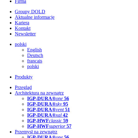
Firma
Groupy DOLD
Aktualne informacje
Kariera
Kontakt
Newsletter
polski
English
Deutsch
français
polski
Produkty
Przegląd
Architektura na zewnątrz
IGP-DURA®
one
56
IGP-DURA®
sky
95
IGP-DURA®
vent
51
IGP-DURA®
xal
42
IGP-HWF
classic
59
IGP-HWF
superior
57
Przemysł na zewnątrz
IGP-DURA®
one
56