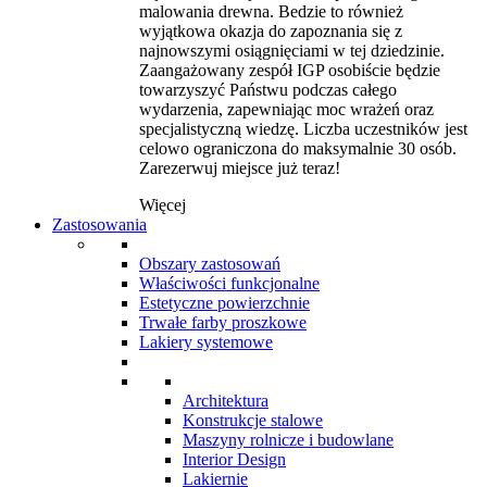
malowania drewna. Bedzie to również
wyjątkowa okazja do zapoznania się z
najnowszymi osiągnięciami w tej dziedzinie.
Zaangażowany zespół IGP osobiście będzie
towarzyszyć Państwu podczas całego
wydarzenia, zapewniając moc wrażeń oraz
specjalistyczną wiedzę. Liczba uczestników jest
celowo ograniczona do maksymalnie 30 osób.
Zarezerwuj miejsce już teraz!
Więcej
Zastosowania
Obszary zastosowań
Właściwości funkcjonalne
Estetyczne powierzchnie
Trwałe farby proszkowe
Lakiery systemowe
Architektura
Konstrukcje stalowe
Maszyny rolnicze i budowlane
Interior Design
Lakiernie