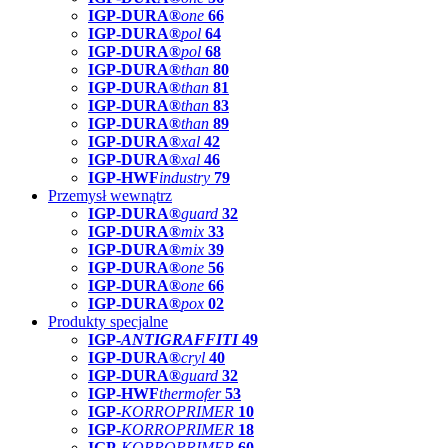
IGP-DURA®
one
66
IGP-DURA®
pol
64
IGP-DURA®
pol
68
IGP-DURA®
than
80
IGP-DURA®
than
81
IGP-DURA®
than
83
IGP-DURA®
than
89
IGP-DURA®
xal
42
IGP-DURA®
xal
46
IGP-HWF
industry
79
Przemysł wewnątrz
IGP-DURA®
guard
32
IGP-DURA®
mix
33
IGP-DURA®
mix
39
IGP-DURA®
one
56
IGP-DURA®
one
66
IGP-DURA®
pox
02
Produkty specjalne
IGP-
ANTIGRAFFITI
49
IGP-DURA®
cryl
40
IGP-DURA®
guard
32
IGP-HWF
thermofer
53
IGP-
KORROPRIMER
10
IGP-
KORROPRIMER
18
IGP-
KORROPRIMER
60