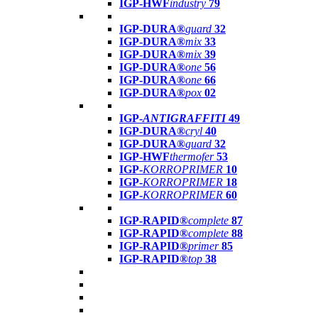
IGP-HWF
industry
79
IGP-DURA®
guard
32
IGP-DURA®
mix
33
IGP-DURA®
mix
39
IGP-DURA®
one
56
IGP-DURA®
one
66
IGP-DURA®
pox
02
IGP-
ANTIGRAFFITI
49
IGP-DURA®
cryl
40
IGP-DURA®
guard
32
IGP-HWF
thermofer
53
IGP-
KORROPRIMER
10
IGP-
KORROPRIMER
18
IGP-
KORROPRIMER
60
IGP-RAPID®
complete
87
IGP-RAPID®
complete
88
IGP-RAPID®
primer
85
IGP-RAPID®
top
38