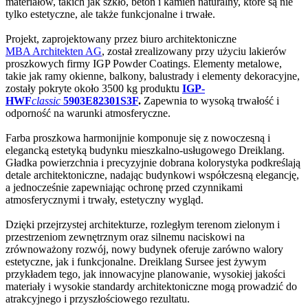
materiałów, takich jak szkło, beton i kamień naturalny, które są nie
tylko estetyczne, ale także funkcjonalne i trwałe.
Projekt, zaprojektowany przez biuro architektoniczne
MBA Architekten AG
, został zrealizowany przy użyciu lakierów
proszkowych firmy IGP Powder Coatings. Elementy metalowe,
takie jak ramy okienne, balkony, balustrady i elementy dekoracyjne,
zostały pokryte około 3500 kg produktu
IGP-
HWF
classic
5903E82301S3F
.
Zapewnia to wysoką trwałość i
odporność na warunki atmosferyczne.
Farba proszkowa harmonijnie komponuje się z nowoczesną i
elegancką estetyką budynku mieszkalno-usługowego Dreiklang.
Gładka powierzchnia i precyzyjnie dobrana kolorystyka podkreślają
detale architektoniczne, nadając budynkowi współczesną elegancję,
a jednocześnie zapewniając ochronę przed czynnikami
atmosferycznymi i trwały, estetyczny wygląd.
Dzięki przejrzystej architekturze, rozległym terenom zielonym i
przestrzeniom zewnętrznym oraz silnemu naciskowi na
zrównoważony rozwój, nowy budynek oferuje zarówno walory
estetyczne, jak i funkcjonalne. Dreiklang Sursee jest żywym
przykładem tego, jak innowacyjne planowanie, wysokiej jakości
materiały i wysokie standardy architektoniczne mogą prowadzić do
atrakcyjnego i przyszłościowego rezultatu.