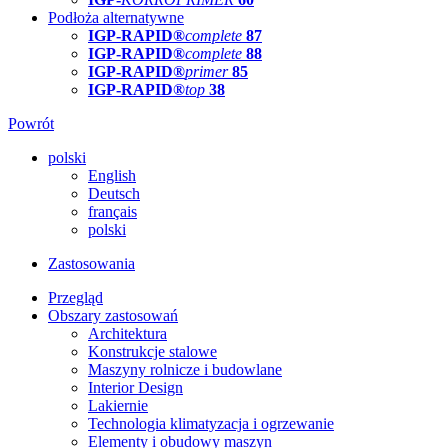
Podłoża alternatywne
IGP-RAPID®
complete
87
IGP-RAPID®
complete
88
IGP-RAPID®
primer
85
IGP-RAPID®
top
38
Powrót
polski
English
Deutsch
français
polski
Zastosowania
Przegląd
Obszary zastosowań
Architektura
Konstrukcje stalowe
Maszyny rolnicze i budowlane
Interior Design
Lakiernie
Technologia klimatyzacja i ogrzewanie
Elementy i obudowy maszyn