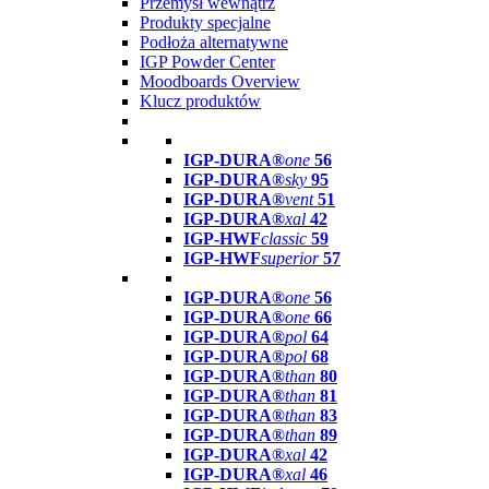
Przemysł wewnątrz
Produkty specjalne
Podłoża alternatywne
IGP Powder Center
Moodboards Overview
Klucz produktów
IGP-DURA®
one
56
IGP-DURA®
sky
95
IGP-DURA®
vent
51
IGP-DURA®
xal
42
IGP-HWF
classic
59
IGP-HWF
superior
57
IGP-DURA®
one
56
IGP-DURA®
one
66
IGP-DURA®
pol
64
IGP-DURA®
pol
68
IGP-DURA®
than
80
IGP-DURA®
than
81
IGP-DURA®
than
83
IGP-DURA®
than
89
IGP-DURA®
xal
42
IGP-DURA®
xal
46