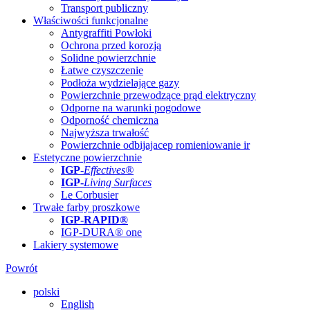
Transport publiczny
Właściwości funkcjonalne
Antygraffiti Powłoki
Ochrona przed korozją
Solidne powierzchnie
Łatwe czyszczenie
Podłoża wydzielające gazy
Powierzchnie przewodzące prąd elektryczny
Odporne na warunki pogodowe
Odporność chemiczna
Najwyższa trwałość
Powierzchnie odbijajacep romieniowanie ir
Estetyczne powierzchnie
IGP
-
Effectives®
IGP-
Living Surfaces
Le Corbusier
Trwałe farby proszkowe
IGP-RAPID®
IGP-DURA® one
Lakiery systemowe
Powrót
polski
English