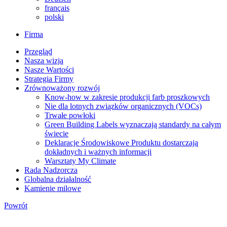
français
polski
Firma
Przegląd
Nasza wizja
Nasze Wartości
Strategia Firmy
Zrównoważony rozwój
Know-how w zakresie produkcji farb proszkowych
Nie dla lotnych związków organicznych (VOCs)
Trwałe powłoki
Green Building Labels wyznaczają standardy na całym
świecie
Deklaracje Środowiskowe Produktu dostarczają
dokładnych i ważnych informacji
Warsztaty My Climate
Rada Nadzorcza
Globalna działalność
Kamienie milowe
Powrót