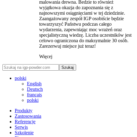
malowania drewna. Bedzie to również
wyjątkowa okazja do zapoznania się z
najnowszymi osiągnięciami w tej dziedzinie.
Zaangażowany zespół IGP osobiście będzie
towarzyszyć Państwu podczas całego
wydarzenia, zapewniając moc wrażeń oraz
specjalistyczną wiedzę. Liczba uczestników jest
celowo ograniczona do maksymalnie 30 osób.
Zarezerwuj miejsce już teraz!
Więcej
Szukaj
polski
English
Deutsch
français
polski
Produkty
Zastosowania
Referencje
Serwis
Szkolenie