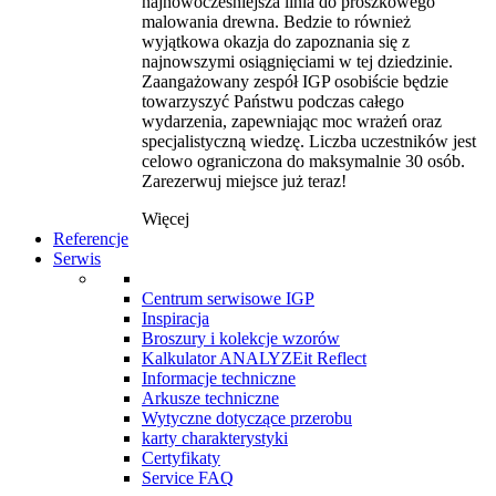
najnowocześniejsza linia do proszkowego
malowania drewna. Bedzie to również
wyjątkowa okazja do zapoznania się z
najnowszymi osiągnięciami w tej dziedzinie.
Zaangażowany zespół IGP osobiście będzie
towarzyszyć Państwu podczas całego
wydarzenia, zapewniając moc wrażeń oraz
specjalistyczną wiedzę. Liczba uczestników jest
celowo ograniczona do maksymalnie 30 osób.
Zarezerwuj miejsce już teraz!
Więcej
Referencje
Serwis
Centrum serwisowe IGP
Inspiracja
Broszury i kolekcje wzorów
Kalkulator ANALYZEit Reflect
Informacje techniczne
Arkusze techniczne
Wytyczne dotyczące przerobu
karty charakterystyki
Certyfikaty
Service FAQ