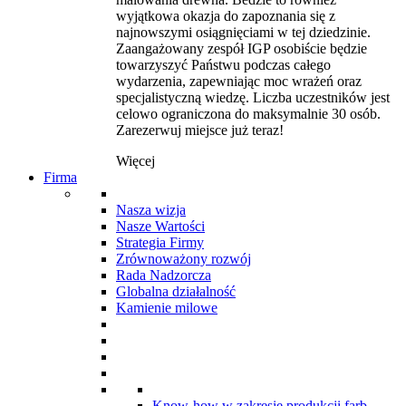
wyjątkowa okazja do zapoznania się z
najnowszymi osiągnięciami w tej dziedzinie.
Zaangażowany zespół IGP osobiście będzie
towarzyszyć Państwu podczas całego
wydarzenia, zapewniając moc wrażeń oraz
specjalistyczną wiedzę. Liczba uczestników jest
celowo ograniczona do maksymalnie 30 osób.
Zarezerwuj miejsce już teraz!
Więcej
Firma
Nasza wizja
Nasze Wartości
Strategia Firmy
Zrównoważony rozwój
Rada Nadzorcza
Globalna działalność
Kamienie milowe
Know-how w zakresie produkcji farb