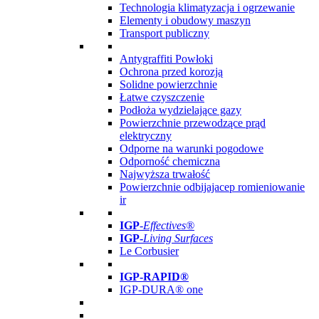
Technologia klimatyzacja i ogrzewanie
Elementy i obudowy maszyn
Transport publiczny
Antygraffiti Powłoki
Ochrona przed korozją
Solidne powierzchnie
Łatwe czyszczenie
Podłoża wydzielające gazy
Powierzchnie przewodzące prąd
elektryczny
Odporne na warunki pogodowe
Odporność chemiczna
Najwyższa trwałość
Powierzchnie odbijajacep romieniowanie
ir
IGP
-
Effectives®
IGP-
Living Surfaces
Le Corbusier
IGP-RAPID®
IGP-DURA® one