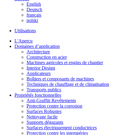
English
Deutsch
français
polski
Utilisations
L'Aperçu
Domaines d’application
Architecture
Construction en acier
Machines agricoles et engins de chantier
Interior Design
Applicateurs
Boîtiers et composants de machines
Techniques de chauffage et de climatisation
Transports publics
Propriétés fonctionnelles
Anti-Graffiti Revêtements
Protection contre la corrosion
Surfaces Robustes
Nettoyage facile
Supports dégazants
Surfaces électriquement conductrices
Protection contre les intempéries