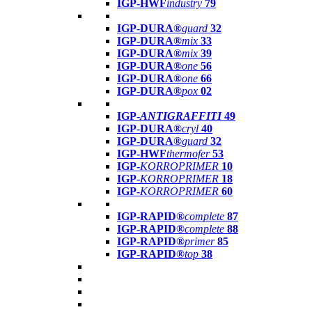
IGP-HWF
industry
79
IGP-DURA®
guard
32
IGP-DURA®
mix
33
IGP-DURA®
mix
39
IGP-DURA®
one
56
IGP-DURA®
one
66
IGP-DURA®
pox
02
IGP-
ANTIGRAFFITI
49
IGP-DURA®
cryl
40
IGP-DURA®
guard
32
IGP-HWF
thermofer
53
IGP-
KORROPRIMER
10
IGP-
KORROPRIMER
18
IGP-
KORROPRIMER
60
IGP-RAPID®
complete
87
IGP-RAPID®
complete
88
IGP-RAPID®
primer
85
IGP-RAPID®
top
38