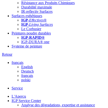
Résistance aux Produits Chimiques
Durabilité maximale
IR-reflectiv Surfaces
Surfaces esthétiques
IGP
-
Effectives®
IGP-
Living Surfaces
Le Corbusier
Peintures poudre durables
IGP-RAPID®
IGP-DURA® one
Systeme de peinture
Retour
français
English
Deutsch
français
polski
Service
L'Aperçu
IGP Service Center
Analyse des dégradations, expertise et assistance