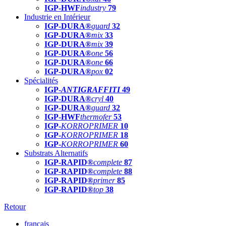
IGP-HWF
industry
79
Industrie en Intérieur
IGP-DURA®
guard
32
IGP-DURA®
mix
33
IGP-DURA®
mix
39
IGP-DURA®
one
56
IGP-DURA®
one
66
IGP-DURA®
pox
02
Spécialités
IGP-
ANTIGRAFFITI
49
IGP-DURA®
cryl
40
IGP-DURA®
guard
32
IGP-HWF
thermofer
53
IGP-
KORROPRIMER
10
IGP-
KORROPRIMER
18
IGP-
KORROPRIMER
60
Substrats Alternatifs
IGP-RAPID®
complete
87
IGP-RAPID®
complete
88
IGP-RAPID®
primer
85
IGP-RAPID®
top
38
Retour
français