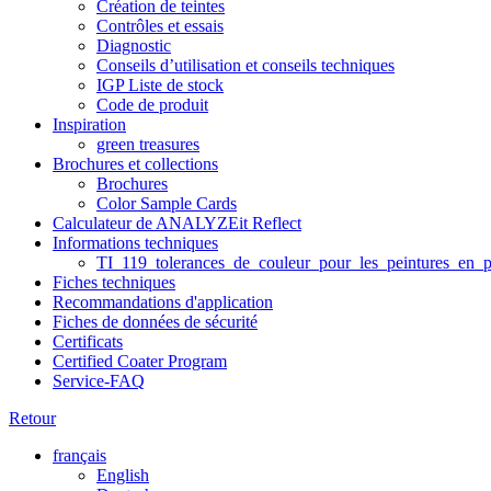
Création de teintes
Contrôles et essais
Diagnostic
Conseils d’utilisation et conseils techniques
IGP Liste de stock
Code de produit
Inspiration
green treasures
Brochures et collections
Brochures
Color Sample Cards
Calculateur de ANALYZEit Reflect
Informations techniques
TI_119_tolerances_de_couleur_pour_les_peintures_en_p
Fiches techniques
Recommandations d'application
Fiches de données de sécurité
Certificats
Certified Coater Program
Service-FAQ
Retour
français
English