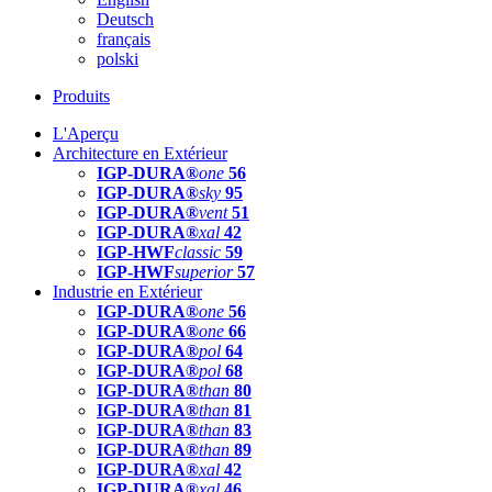
Deutsch
français
polski
Produits
L'Aperçu
Architecture en Extérieur
IGP-DURA®
one
56
IGP-DURA®
sky
95
IGP-DURA®
vent
51
IGP-DURA®
xal
42
IGP-HWF
classic
59
IGP-HWF
superior
57
Industrie en Extérieur
IGP-DURA®
one
56
IGP-DURA®
one
66
IGP-DURA®
pol
64
IGP-DURA®
pol
68
IGP-DURA®
than
80
IGP-DURA®
than
81
IGP-DURA®
than
83
IGP-DURA®
than
89
IGP-DURA®
xal
42
IGP-DURA®
xal
46