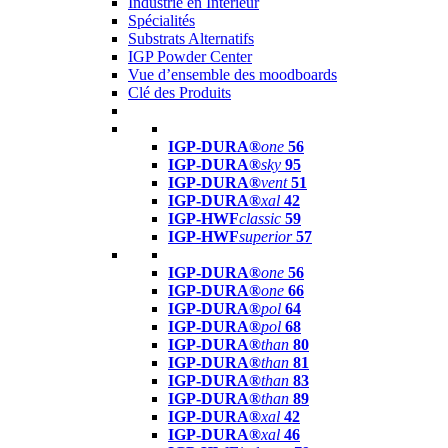
Industrie en Intérieur
Spécialités
Substrats Alternatifs
IGP Powder Center
Vue d’ensemble des moodboards
Clé des Produits
IGP-DURA®
one
56
IGP-DURA®
sky
95
IGP-DURA®
vent
51
IGP-DURA®
xal
42
IGP-HWF
classic
59
IGP-HWF
superior
57
IGP-DURA®
one
56
IGP-DURA®
one
66
IGP-DURA®
pol
64
IGP-DURA®
pol
68
IGP-DURA®
than
80
IGP-DURA®
than
81
IGP-DURA®
than
83
IGP-DURA®
than
89
IGP-DURA®
xal
42
IGP-DURA®
xal
46