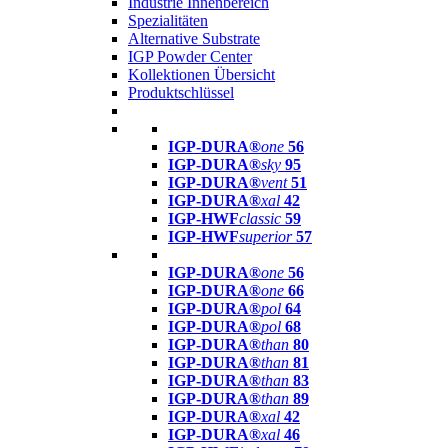
Industrie Innenbereich
Spezialitäten
Alternative Substrate
IGP Powder Center
Kollektionen Übersicht
Produktschlüssel
IGP-DURA®
one
56
IGP-DURA®
sky
95
IGP-DURA®
vent
51
IGP-DURA®
xal
42
IGP-HWF
classic
59
IGP-HWF
superior
57
IGP-DURA®
one
56
IGP-DURA®
one
66
IGP-DURA®
pol
64
IGP-DURA®
pol
68
IGP-DURA®
than
80
IGP-DURA®
than
81
IGP-DURA®
than
83
IGP-DURA®
than
89
IGP-DURA®
xal
42
IGP-DURA®
xal
46