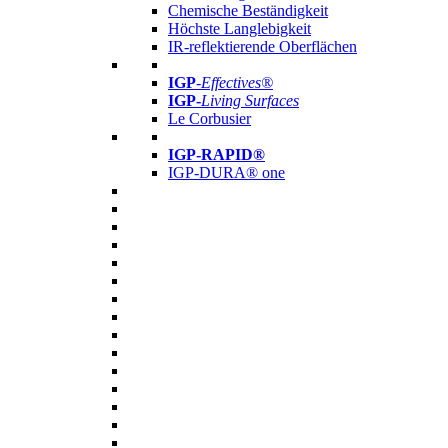
Chemische Beständigkeit
Höchste Langlebigkeit
IR-reflektierende Oberflächen
IGP
-
Effectives®
IGP-
Living Surfaces
Le Corbusier
IGP-RAPID®
IGP-DURA® one