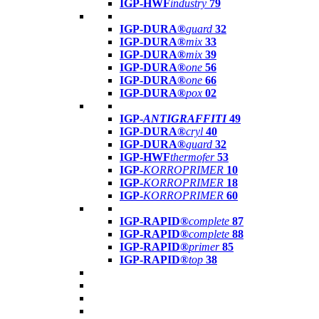
IGP-HWF
industry
79
IGP-DURA®
guard
32
IGP-DURA®
mix
33
IGP-DURA®
mix
39
IGP-DURA®
one
56
IGP-DURA®
one
66
IGP-DURA®
pox
02
IGP-
ANTIGRAFFITI
49
IGP-DURA®
cryl
40
IGP-DURA®
guard
32
IGP-HWF
thermofer
53
IGP-
KORROPRIMER
10
IGP-
KORROPRIMER
18
IGP-
KORROPRIMER
60
IGP-RAPID®
complete
87
IGP-RAPID®
complete
88
IGP-RAPID®
primer
85
IGP-RAPID®
top
38