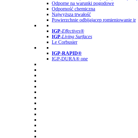
Odporne na warunki pogodowe
Odporność chemiczna
Najwyższa trwałość
Powierzchnie odbijajacep romieniowanie ir
IGP
-
Effectives®
IGP-
Living Surfaces
Le Corbusier
IGP-RAPID®
IGP-DURA® one