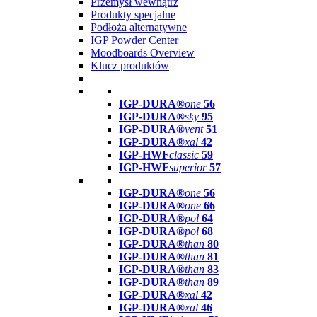
Przemysł wewnątrz
Produkty specjalne
Podłoża alternatywne
IGP Powder Center
Moodboards Overview
Klucz produktów
IGP-DURA®
one
56
IGP-DURA®
sky
95
IGP-DURA®
vent
51
IGP-DURA®
xal
42
IGP-HWF
classic
59
IGP-HWF
superior
57
IGP-DURA®
one
56
IGP-DURA®
one
66
IGP-DURA®
pol
64
IGP-DURA®
pol
68
IGP-DURA®
than
80
IGP-DURA®
than
81
IGP-DURA®
than
83
IGP-DURA®
than
89
IGP-DURA®
xal
42
IGP-DURA®
xal
46