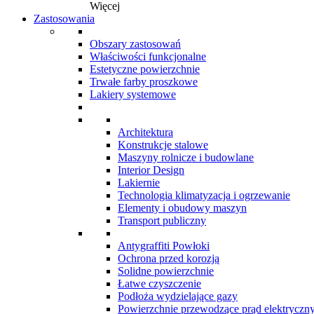
Więcej
Zastosowania
Obszary zastosowań
Właściwości funkcjonalne
Estetyczne powierzchnie
Trwałe farby proszkowe
Lakiery systemowe
Architektura
Konstrukcje stalowe
Maszyny rolnicze i budowlane
Interior Design
Lakiernie
Technologia klimatyzacja i ogrzewanie
Elementy i obudowy maszyn
Transport publiczny
Antygraffiti Powłoki
Ochrona przed korozją
Solidne powierzchnie
Łatwe czyszczenie
Podłoża wydzielające gazy
Powierzchnie przewodzące prąd elektryczn