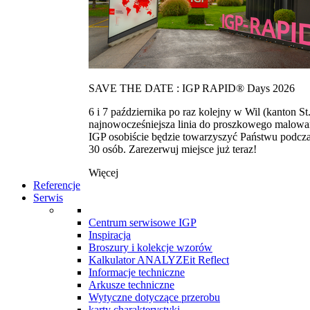
SAVE THE DATE : IGP RAPID® Days 2026
6 i 7 października po raz kolejny w Wil (kanton
najnowocześniejsza linia do proszkowego malowan
IGP osobiście będzie towarzyszyć Państwu podcza
30 osób. Zarezerwuj miejsce już teraz!
Więcej
Referencje
Serwis
Centrum serwisowe IGP
Inspiracja
Broszury i kolekcje wzorów
Kalkulator ANALYZEit Reflect
Informacje techniczne
Arkusze techniczne
Wytyczne dotyczące przerobu
karty charakterystyki