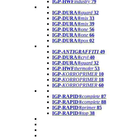
IGP-HWF
industry
79
IGP-DURA®
guard
32
IGP-DURA®
mix
33
IGP-DURA®
mix
39
IGP-DURA®
one
56
IGP-DURA®
one
66
IGP-DURA®
pox
02
IGP-
ANTIGRAFFITI
49
IGP-DURA®
cryl
40
IGP-DURA®
guard
32
IGP-HWF
thermofer
53
IGP-
KORROPRIMER
10
IGP-
KORROPRIMER
18
IGP-
KORROPRIMER
60
IGP-RAPID®
complete
87
IGP-RAPID®
complete
88
IGP-RAPID®
primer
85
IGP-RAPID®
top
38