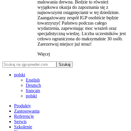
malowania drewna. Bedzie to również
wyjątkowa okazja do zapoznania się z
najnowszymi osiągnięciami w tej dziedzinie.
Zaangażowany zespół IGP osobiście będzie
towarzyszyć Państwu podczas całego
wydarzenia, zapewniając moc wrażeń oraz
specjalistyczną wiedzę. Liczba uczestników jest
celowo ograniczona do maksymalnie 30 osób.
Zarezerwuj miejsce już teraz!
Więcej
Szukaj
polski
English
Deutsch
français
polski
Produkty
Zastosowania
Referencje
Serwis
Szkolenie