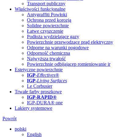
Transport publiczny
Właściwości funkcjonalne
Antygraffiti Powłoki
Ochrona przed korozją
Solidne powierzchnie
Łatwe czyszczenie
Podłoża wydzielające gazy
Powierzchnie przewodzące prąd elektryczny
Odporne na warunki pogodowe
Odporność chemiczna
Najwyższa trwałość
Powierzchnie odbijajacep romieniowanie ir
Estetyczne powierzchnie
IGP
-
Effectives®
IGP-
Living Surfaces
Le Corbusier
Trwałe farby proszkowe
IGP-RAPID®
IGP-DURA® one
Lakiery systemowe
Powrót
polski
English