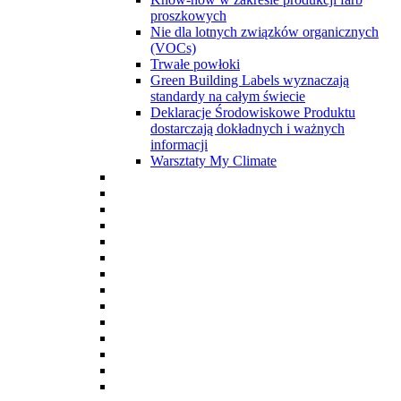
proszkowych
Nie dla lotnych związków organicznych
(VOCs)
Trwałe powłoki
Green Building Labels wyznaczają
standardy na całym świecie
Deklaracje Środowiskowe Produktu
dostarczają dokładnych i ważnych
informacji
Warsztaty My Climate