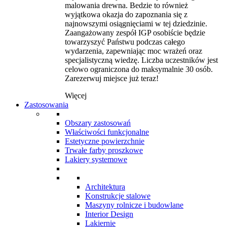
malowania drewna. Bedzie to również
wyjątkowa okazja do zapoznania się z
najnowszymi osiągnięciami w tej dziedzinie.
Zaangażowany zespół IGP osobiście będzie
towarzyszyć Państwu podczas całego
wydarzenia, zapewniając moc wrażeń oraz
specjalistyczną wiedzę. Liczba uczestników jest
celowo ograniczona do maksymalnie 30 osób.
Zarezerwuj miejsce już teraz!
Więcej
Zastosowania
Obszary zastosowań
Właściwości funkcjonalne
Estetyczne powierzchnie
Trwałe farby proszkowe
Lakiery systemowe
Architektura
Konstrukcje stalowe
Maszyny rolnicze i budowlane
Interior Design
Lakiernie