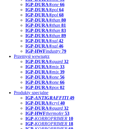
IGP-DURA®
one
66
IGP-DURA®
pol
64
IGP-DURA®
pol
68
IGP-DURA®
than
80
IGP-DURA®
than
81
IGP-DURA®
than
83
IGP-DURA®
than
89
IGP-DURA®
xal
42
IGP-DURA®
xal
46
IGP-HWF
industry
79
Przemysł wewnątrz
IGP-DURA®
guard
32
IGP-DURA®
mix
33
IGP-DURA®
mix
39
IGP-DURA®
one
56
IGP-DURA®
one
66
IGP-DURA®
pox
02
Produkty specjalne
IGP-
ANTIGRAFFITI
49
IGP-DURA®
cryl
40
IGP-DURA®
guard
32
IGP-HWF
thermofer
53
IGP-
KORROPRIMER
10
IGP-
KORROPRIMER
18
IGP-
KORROPRIMER
60