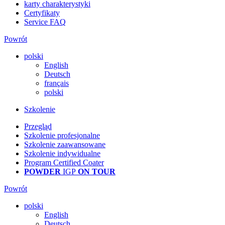
karty charakterystyki
Certyfikaty
Service FAQ
Powrót
polski
English
Deutsch
français
polski
Szkolenie
Przegląd
Szkolenie profesjonalne
Szkolenie zaawansowane
Szkolenie indywidualne
Program Certified Coater
POWDER
IGP
ON TOUR
Powrót
polski
English
Deutsch