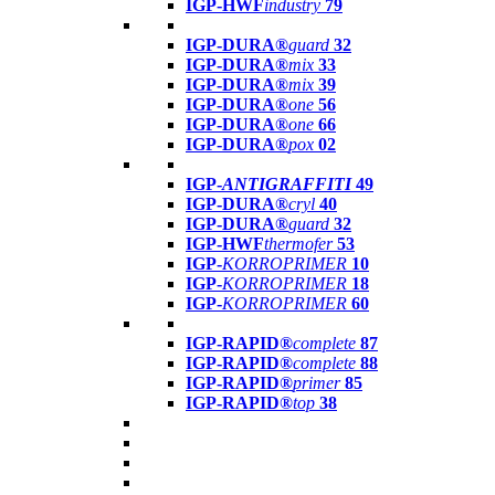
IGP-HWF
industry
79
IGP-DURA®
guard
32
IGP-DURA®
mix
33
IGP-DURA®
mix
39
IGP-DURA®
one
56
IGP-DURA®
one
66
IGP-DURA®
pox
02
IGP-
ANTIGRAFFITI
49
IGP-DURA®
cryl
40
IGP-DURA®
guard
32
IGP-HWF
thermofer
53
IGP-
KORROPRIMER
10
IGP-
KORROPRIMER
18
IGP-
KORROPRIMER
60
IGP-RAPID®
complete
87
IGP-RAPID®
complete
88
IGP-RAPID®
primer
85
IGP-RAPID®
top
38