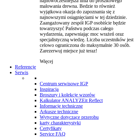
najnowocześniejsza linia do proszkowego
malowania drewna. Bedzie to również
wyjątkowa okazja do zapoznania się z
najnowszymi osiągnięciami w tej dziedzinie.
Zaangażowany zespół IGP osobiście będzie
towarzyszyć Państwu podczas całego
wydarzenia, zapewniając moc wrażeń oraz
specjalistyczną wiedzę. Liczba uczestników jest
celowo ograniczona do maksymalnie 30 osób.
Zarezerwuj miejsce już teraz!
Więcej
Referencje
Serwis
Centrum serwisowe IGP
Inspiracja
Broszury i kolekcje wzorów
Kalkulator ANALYZEit Reflect
Informacje techniczne
Arkusze techniczne
Wytyczne dotyczące przerobu
karty charakterystyki
Certyfikaty
Service FAQ