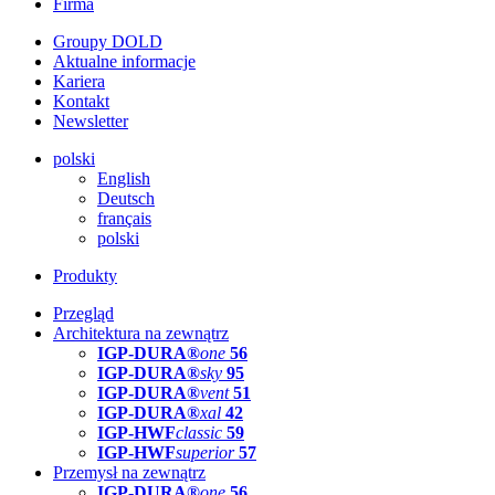
Firma
Groupy DOLD
Aktualne informacje
Kariera
Kontakt
Newsletter
polski
English
Deutsch
français
polski
Produkty
Przegląd
Architektura na zewnątrz
IGP-DURA®
one
56
IGP-DURA®
sky
95
IGP-DURA®
vent
51
IGP-DURA®
xal
42
IGP-HWF
classic
59
IGP-HWF
superior
57
Przemysł na zewnątrz
IGP-DURA®
one
56