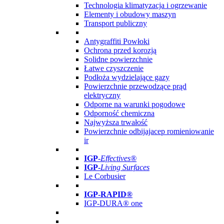
Technologia klimatyzacja i ogrzewanie
Elementy i obudowy maszyn
Transport publiczny
Antygraffiti Powłoki
Ochrona przed korozją
Solidne powierzchnie
Łatwe czyszczenie
Podłoża wydzielające gazy
Powierzchnie przewodzące prąd
elektryczny
Odporne na warunki pogodowe
Odporność chemiczna
Najwyższa trwałość
Powierzchnie odbijajacep romieniowanie
ir
IGP
-
Effectives®
IGP-
Living Surfaces
Le Corbusier
IGP-RAPID®
IGP-DURA® one