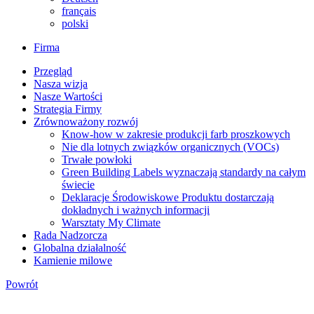
français
polski
Firma
Przegląd
Nasza wizja
Nasze Wartości
Strategia Firmy
Zrównoważony rozwój
Know-how w zakresie produkcji farb proszkowych
Nie dla lotnych związków organicznych (VOCs)
Trwałe powłoki
Green Building Labels wyznaczają standardy na całym
świecie
Deklaracje Środowiskowe Produktu dostarczają
dokładnych i ważnych informacji
Warsztaty My Climate
Rada Nadzorcza
Globalna działalność
Kamienie milowe
Powrót