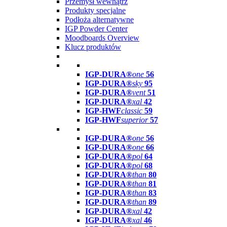
Przemysł wewnątrz
Produkty specjalne
Podłoża alternatywne
IGP Powder Center
Moodboards Overview
Klucz produktów
IGP-DURA®
one
56
IGP-DURA®
sky
95
IGP-DURA®
vent
51
IGP-DURA®
xal
42
IGP-HWF
classic
59
IGP-HWF
superior
57
IGP-DURA®
one
56
IGP-DURA®
one
66
IGP-DURA®
pol
64
IGP-DURA®
pol
68
IGP-DURA®
than
80
IGP-DURA®
than
81
IGP-DURA®
than
83
IGP-DURA®
than
89
IGP-DURA®
xal
42
IGP-DURA®
xal
46