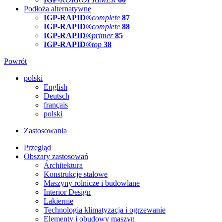
Podłoża alternatywne
IGP-RAPID®
complete
87
IGP-RAPID®
complete
88
IGP-RAPID®
primer
85
IGP-RAPID®
top
38
Powrót
polski
English
Deutsch
français
polski
Zastosowania
Przegląd
Obszary zastosowań
Architektura
Konstrukcje stalowe
Maszyny rolnicze i budowlane
Interior Design
Lakiernie
Technologia klimatyzacja i ogrzewanie
Elementy i obudowy maszyn