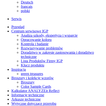
Deutsch
français
polski
Serwis
Przegląd
Centrum serwisowe IGP
Analiza szkody, ekspertyza i wsparcie
Opracowanie koloru
Kontrola i badanie
Rozwiązywanie problemów
Doradztwo w zakresie zastosowania i doradztwo
techniczne
Lista Produktów Firmy IGP
Klucz produktu
Inspiracja
green treasures
Broszury i kolekcje wzorów
Broszury
Color Sample Cards
Kalkulator ANALYZEit Reflect
Informacje techniczne
Arkusze techniczne
Wytyczne dotyczące przerobu