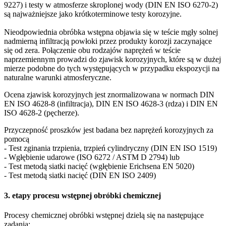
9227) i testy w atmosferze skroplonej wody (DIN EN ISO 6270-2)
są najważniejsze jako krótkoterminowe testy korozyjne.
Nieodpowiednia obróbka wstępna objawia się w teście mgły solnej
nadmierną infiltracją powłoki przez produkty korozji zaczynające
się od zera. Połączenie obu rodzajów naprężeń w teście
naprzemiennym prowadzi do zjawisk korozyjnych, które są w dużej
mierze podobne do tych występujących w przypadku ekspozycji na
naturalne warunki atmosferyczne.
Ocena zjawisk korozyjnych jest znormalizowana w normach DIN
EN ISO 4628-8 (infiltracja), DIN EN ISO 4628-3 (rdza) i DIN EN
ISO 4628-2 (pęcherze).
Przyczepność proszków jest badana bez naprężeń korozyjnych za
pomocą
- Test zginania trzpienia, trzpień cylindryczny (DIN EN ISO 1519)
- Wgłębienie udarowe (ISO 6272 / ASTM D 2794) lub
- Test metodą siatki nacięć (wgłębienie Erichsena EN 5020)
- Test metodą siatki nacięć (DIN EN ISO 2409)
3. etapy procesu wstępnej obróbki chemicznej
Procesy chemicznej obróbki wstępnej dzielą się na następujące
zadania: