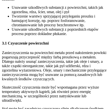
Usuwanie szkodliwych substancji z powierzchni, takich jak
zgorzelina, rdza, ścier, smar, olej i pył
Tworzenie warstwy sprzyjającej przyleganiu proszku i
hamującej korozję, np. poprzez fosforanowanie,
chromianowanie lub procesy bezchromowe itp.
Usuwanie szkodliwych substancji z poprzednich etapów
procesu poprzez dokładne płukanie.
3.1 Czyszczenie powierzchni
Zanieczyszczenia na powierzchni metalu przed nałożeniem powłoki
pogarszają przyczepność między farbą proszkową a metalem.
Dlatego należy usunąć zanieczyszczenia, takie jak oleje i smary, a
także cząstki nieorganiczne, takie jak pył szlifierski, rdza i
zgorzelina wyżarzeniowa. Oleje, smary i mechanicznie przylegające
zanieczyszczenia mogą być usuwane za pomocą zasadowych lub
kwaśnych środków czyszczących.
Skuteczność czyszczenia może być wspomagana przez wyższe
temperatury aktywnych kąpieli, jak również przez energię
mechaniczną, w szczególności przez natryskiwanie lub
ultradźwięki.
Stal może być zasadniczo czyszczona silnie alkalicznym środkiem