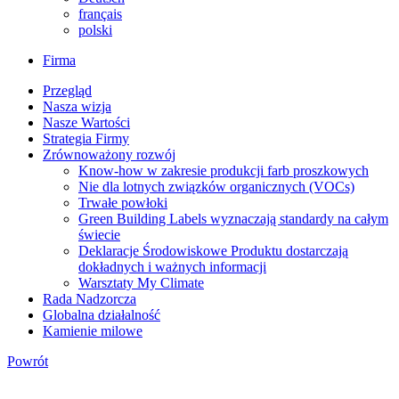
français
polski
Firma
Przegląd
Nasza wizja
Nasze Wartości
Strategia Firmy
Zrównoważony rozwój
Know-how w zakresie produkcji farb proszkowych
Nie dla lotnych związków organicznych (VOCs)
Trwałe powłoki
Green Building Labels wyznaczają standardy na całym
świecie
Deklaracje Środowiskowe Produktu dostarczają
dokładnych i ważnych informacji
Warsztaty My Climate
Rada Nadzorcza
Globalna działalność
Kamienie milowe
Powrót