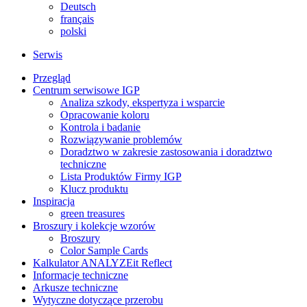
Deutsch
français
polski
Serwis
Przegląd
Centrum serwisowe IGP
Analiza szkody, ekspertyza i wsparcie
Opracowanie koloru
Kontrola i badanie
Rozwiązywanie problemów
Doradztwo w zakresie zastosowania i doradztwo
techniczne
Lista Produktów Firmy IGP
Klucz produktu
Inspiracja
green treasures
Broszury i kolekcje wzorów
Broszury
Color Sample Cards
Kalkulator ANALYZEit Reflect
Informacje techniczne
Arkusze techniczne
Wytyczne dotyczące przerobu