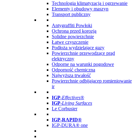
Technologia klimatyzacja i ogrzewanie
Elementy i obudowy maszyn
Transport publiczny
Antygraffiti Powłoki
Ochrona przed korozją
Solidne powierzchnie
Łatwe czyszczenie
Podłoża wydzielające gazy
Powierzchnie przewodzące prąd
elektryczny
Odporne na warunki pogodowe
Odporność chemiczna
Najwyższa trwałość
Powierzchnie odbijajacep romieniowanie
ir
IGP
-
Effectives®
IGP-
Living Surfaces
Le Corbusier
IGP-RAPID®
IGP-DURA® one