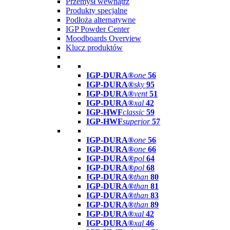
Przemysł wewnątrz
Produkty specjalne
Podłoża alternatywne
IGP Powder Center
Moodboards Overview
Klucz produktów
IGP-DURA®
one
56
IGP-DURA®
sky
95
IGP-DURA®
vent
51
IGP-DURA®
xal
42
IGP-HWF
classic
59
IGP-HWF
superior
57
IGP-DURA®
one
56
IGP-DURA®
one
66
IGP-DURA®
pol
64
IGP-DURA®
pol
68
IGP-DURA®
than
80
IGP-DURA®
than
81
IGP-DURA®
than
83
IGP-DURA®
than
89
IGP-DURA®
xal
42
IGP-DURA®
xal
46