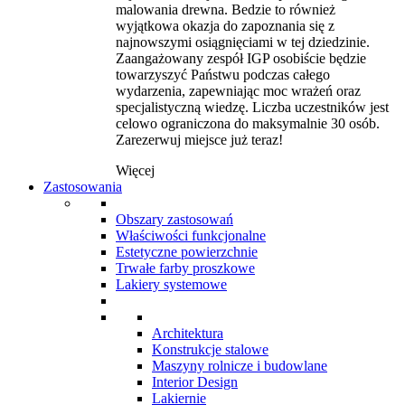
malowania drewna. Bedzie to również
wyjątkowa okazja do zapoznania się z
najnowszymi osiągnięciami w tej dziedzinie.
Zaangażowany zespół IGP osobiście będzie
towarzyszyć Państwu podczas całego
wydarzenia, zapewniając moc wrażeń oraz
specjalistyczną wiedzę. Liczba uczestników jest
celowo ograniczona do maksymalnie 30 osób.
Zarezerwuj miejsce już teraz!
Więcej
Zastosowania
Obszary zastosowań
Właściwości funkcjonalne
Estetyczne powierzchnie
Trwałe farby proszkowe
Lakiery systemowe
Architektura
Konstrukcje stalowe
Maszyny rolnicze i budowlane
Interior Design
Lakiernie