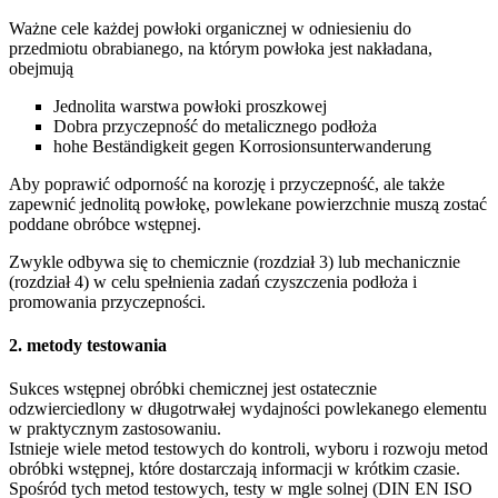
Ważne cele każdej powłoki organicznej w odniesieniu do
przedmiotu obrabianego, na którym powłoka jest nakładana,
obejmują
Jednolita warstwa powłoki proszkowej
Dobra przyczepność do metalicznego podłoża
hohe Beständigkeit gegen Korrosionsunterwanderung
Aby poprawić odporność na korozję i przyczepność, ale także
zapewnić jednolitą powłokę, powlekane powierzchnie muszą zostać
poddane obróbce wstępnej.
Zwykle odbywa się to chemicznie (rozdział 3) lub mechanicznie
(rozdział 4) w celu spełnienia zadań czyszczenia podłoża i
promowania przyczepności.
2. metody testowania
Sukces wstępnej obróbki chemicznej jest ostatecznie
odzwierciedlony w długotrwałej wydajności powlekanego elementu
w praktycznym zastosowaniu.
Istnieje wiele metod testowych do kontroli, wyboru i rozwoju metod
obróbki wstępnej, które dostarczają informacji w krótkim czasie.
Spośród tych metod testowych, testy w mgle solnej (DIN EN ISO