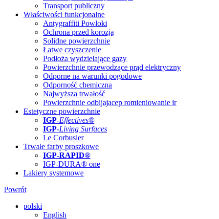
Transport publiczny
Właściwości funkcjonalne
Antygraffiti Powłoki
Ochrona przed korozją
Solidne powierzchnie
Łatwe czyszczenie
Podłoża wydzielające gazy
Powierzchnie przewodzące prąd elektryczny
Odporne na warunki pogodowe
Odporność chemiczna
Najwyższa trwałość
Powierzchnie odbijajacep romieniowanie ir
Estetyczne powierzchnie
IGP
-
Effectives®
IGP-
Living Surfaces
Le Corbusier
Trwałe farby proszkowe
IGP-RAPID®
IGP-DURA® one
Lakiery systemowe
Powrót
polski
English