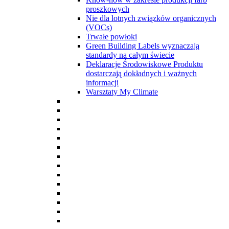
proszkowych
Nie dla lotnych związków organicznych
(VOCs)
Trwałe powłoki
Green Building Labels wyznaczają
standardy na całym świecie
Deklaracje Środowiskowe Produktu
dostarczają dokładnych i ważnych
informacji
Warsztaty My Climate