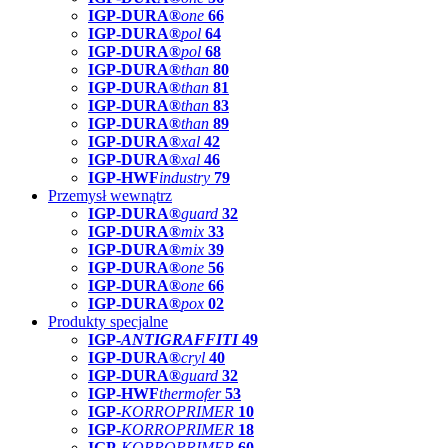
IGP-DURA®
one
66
IGP-DURA®
pol
64
IGP-DURA®
pol
68
IGP-DURA®
than
80
IGP-DURA®
than
81
IGP-DURA®
than
83
IGP-DURA®
than
89
IGP-DURA®
xal
42
IGP-DURA®
xal
46
IGP-HWF
industry
79
Przemysł wewnątrz
IGP-DURA®
guard
32
IGP-DURA®
mix
33
IGP-DURA®
mix
39
IGP-DURA®
one
56
IGP-DURA®
one
66
IGP-DURA®
pox
02
Produkty specjalne
IGP-
ANTIGRAFFITI
49
IGP-DURA®
cryl
40
IGP-DURA®
guard
32
IGP-HWF
thermofer
53
IGP-
KORROPRIMER
10
IGP-
KORROPRIMER
18
IGP-
KORROPRIMER
60