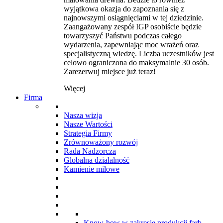
wyjątkowa okazja do zapoznania się z
najnowszymi osiągnięciami w tej dziedzinie.
Zaangażowany zespół IGP osobiście będzie
towarzyszyć Państwu podczas całego
wydarzenia, zapewniając moc wrażeń oraz
specjalistyczną wiedzę. Liczba uczestników jest
celowo ograniczona do maksymalnie 30 osób.
Zarezerwuj miejsce już teraz!
Więcej
Firma
Nasza wizja
Nasze Wartości
Strategia Firmy
Zrównoważony rozwój
Rada Nadzorcza
Globalna działalność
Kamienie milowe
Know-how w zakresie produkcji farb