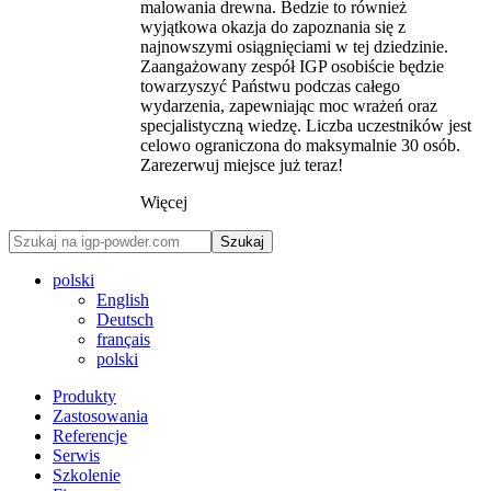
malowania drewna. Bedzie to również
wyjątkowa okazja do zapoznania się z
najnowszymi osiągnięciami w tej dziedzinie.
Zaangażowany zespół IGP osobiście będzie
towarzyszyć Państwu podczas całego
wydarzenia, zapewniając moc wrażeń oraz
specjalistyczną wiedzę. Liczba uczestników jest
celowo ograniczona do maksymalnie 30 osób.
Zarezerwuj miejsce już teraz!
Więcej
Szukaj
polski
English
Deutsch
français
polski
Produkty
Zastosowania
Referencje
Serwis
Szkolenie