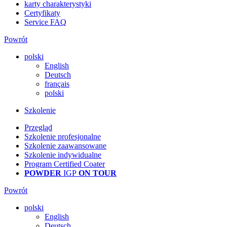
karty charakterystyki
Certyfikaty
Service FAQ
Powrót
polski
English
Deutsch
français
polski
Szkolenie
Przegląd
Szkolenie profesjonalne
Szkolenie zaawansowane
Szkolenie indywidualne
Program Certified Coater
POWDER
IGP
ON TOUR
Powrót
polski
English
Deutsch