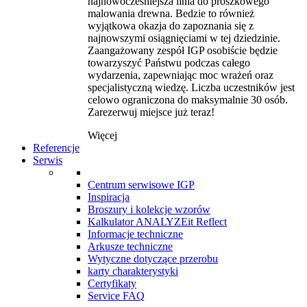
najnowocześniejsza linia do proszkowego
malowania drewna. Bedzie to również
wyjątkowa okazja do zapoznania się z
najnowszymi osiągnięciami w tej dziedzinie.
Zaangażowany zespół IGP osobiście będzie
towarzyszyć Państwu podczas całego
wydarzenia, zapewniając moc wrażeń oraz
specjalistyczną wiedzę. Liczba uczestników jest
celowo ograniczona do maksymalnie 30 osób.
Zarezerwuj miejsce już teraz!
Więcej
Referencje
Serwis
Centrum serwisowe IGP
Inspiracja
Broszury i kolekcje wzorów
Kalkulator ANALYZEit Reflect
Informacje techniczne
Arkusze techniczne
Wytyczne dotyczące przerobu
karty charakterystyki
Certyfikaty
Service FAQ