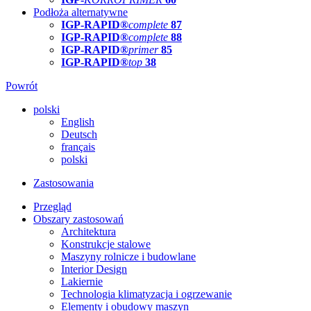
Podłoża alternatywne
IGP-RAPID®
complete
87
IGP-RAPID®
complete
88
IGP-RAPID®
primer
85
IGP-RAPID®
top
38
Powrót
polski
English
Deutsch
français
polski
Zastosowania
Przegląd
Obszary zastosowań
Architektura
Konstrukcje stalowe
Maszyny rolnicze i budowlane
Interior Design
Lakiernie
Technologia klimatyzacja i ogrzewanie
Elementy i obudowy maszyn