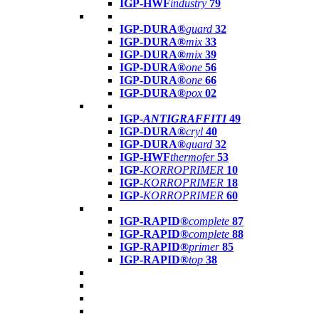
IGP-HWF
industry
79
IGP-DURA®
guard
32
IGP-DURA®
mix
33
IGP-DURA®
mix
39
IGP-DURA®
one
56
IGP-DURA®
one
66
IGP-DURA®
pox
02
IGP-
ANTIGRAFFITI
49
IGP-DURA®
cryl
40
IGP-DURA®
guard
32
IGP-HWF
thermofer
53
IGP-
KORROPRIMER
10
IGP-
KORROPRIMER
18
IGP-
KORROPRIMER
60
IGP-RAPID®
complete
87
IGP-RAPID®
complete
88
IGP-RAPID®
primer
85
IGP-RAPID®
top
38