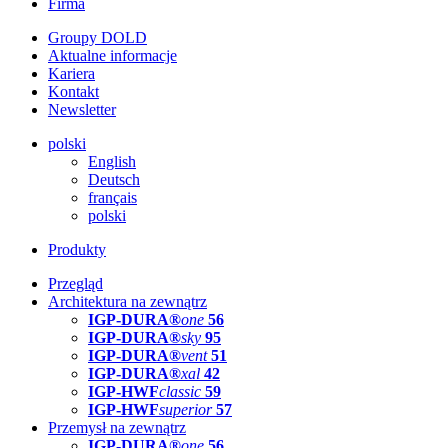
Firma
Groupy DOLD
Aktualne informacje
Kariera
Kontakt
Newsletter
polski
English
Deutsch
français
polski
Produkty
Przegląd
Architektura na zewnątrz
IGP-DURA®
one
56
IGP-DURA®
sky
95
IGP-DURA®
vent
51
IGP-DURA®
xal
42
IGP-HWF
classic
59
IGP-HWF
superior
57
Przemysł na zewnątrz
IGP-DURA®
one
56