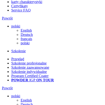
karty charakterystyki
Certyfikaty
Service FAQ
Powrót
polski
English
Deutsch
français
polski
Szkolenie
Przegląd
Szkolenie profesjonalne
Szkolenie zaawansowane
Szkolenie indywidualne
Program Certified Coater
POWDER
IGP
ON TOUR
Powrót
polski
English
Deutsch