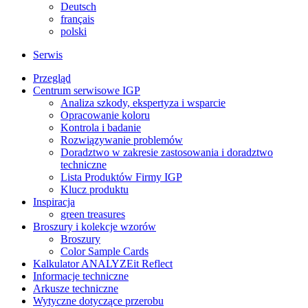
Deutsch
français
polski
Serwis
Przegląd
Centrum serwisowe IGP
Analiza szkody, ekspertyza i wsparcie
Opracowanie koloru
Kontrola i badanie
Rozwiązywanie problemów
Doradztwo w zakresie zastosowania i doradztwo
techniczne
Lista Produktów Firmy IGP
Klucz produktu
Inspiracja
green treasures
Broszury i kolekcje wzorów
Broszury
Color Sample Cards
Kalkulator ANALYZEit Reflect
Informacje techniczne
Arkusze techniczne
Wytyczne dotyczące przerobu