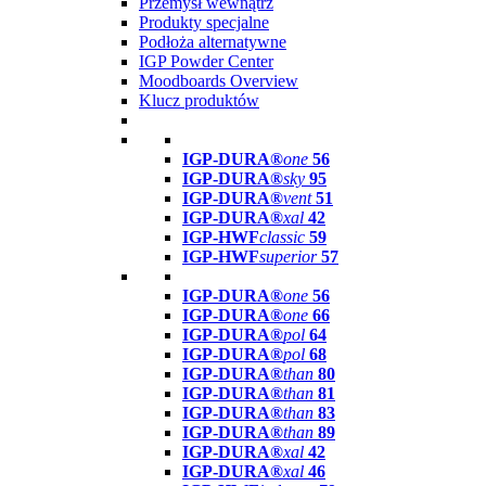
Przemysł wewnątrz
Produkty specjalne
Podłoża alternatywne
IGP Powder Center
Moodboards Overview
Klucz produktów
IGP-DURA®
one
56
IGP-DURA®
sky
95
IGP-DURA®
vent
51
IGP-DURA®
xal
42
IGP-HWF
classic
59
IGP-HWF
superior
57
IGP-DURA®
one
56
IGP-DURA®
one
66
IGP-DURA®
pol
64
IGP-DURA®
pol
68
IGP-DURA®
than
80
IGP-DURA®
than
81
IGP-DURA®
than
83
IGP-DURA®
than
89
IGP-DURA®
xal
42
IGP-DURA®
xal
46