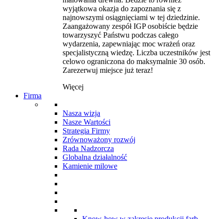
wyjątkowa okazja do zapoznania się z
najnowszymi osiągnięciami w tej dziedzinie.
Zaangażowany zespół IGP osobiście będzie
towarzyszyć Państwu podczas całego
wydarzenia, zapewniając moc wrażeń oraz
specjalistyczną wiedzę. Liczba uczestników jest
celowo ograniczona do maksymalnie 30 osób.
Zarezerwuj miejsce już teraz!
Więcej
Firma
Nasza wizja
Nasze Wartości
Strategia Firmy
Zrównoważony rozwój
Rada Nadzorcza
Globalna działalność
Kamienie milowe
Know-how w zakresie produkcji farb