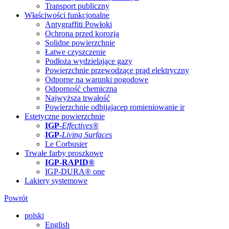
Transport publiczny
Właściwości funkcjonalne
Antygraffiti Powłoki
Ochrona przed korozją
Solidne powierzchnie
Łatwe czyszczenie
Podłoża wydzielające gazy
Powierzchnie przewodzące prąd elektryczny
Odporne na warunki pogodowe
Odporność chemiczna
Najwyższa trwałość
Powierzchnie odbijajacep romieniowanie ir
Estetyczne powierzchnie
IGP
-
Effectives®
IGP-
Living Surfaces
Le Corbusier
Trwałe farby proszkowe
IGP-RAPID®
IGP-DURA® one
Lakiery systemowe
Powrót
polski
English