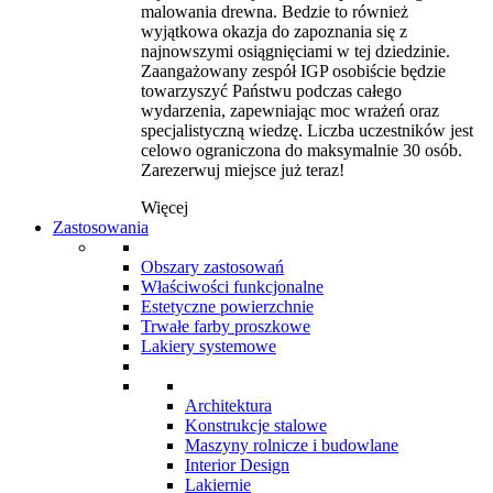
malowania drewna. Bedzie to również
wyjątkowa okazja do zapoznania się z
najnowszymi osiągnięciami w tej dziedzinie.
Zaangażowany zespół IGP osobiście będzie
towarzyszyć Państwu podczas całego
wydarzenia, zapewniając moc wrażeń oraz
specjalistyczną wiedzę. Liczba uczestników jest
celowo ograniczona do maksymalnie 30 osób.
Zarezerwuj miejsce już teraz!
Więcej
Zastosowania
Obszary zastosowań
Właściwości funkcjonalne
Estetyczne powierzchnie
Trwałe farby proszkowe
Lakiery systemowe
Architektura
Konstrukcje stalowe
Maszyny rolnicze i budowlane
Interior Design
Lakiernie