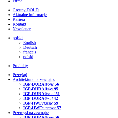
Firma
Groupy DOLD
Aktualne informacje
Kariera
Kontakt
Newsletter
polski
English
Deutsch
français
polski
Produkty
Przegląd
Architektura na zewnątrz
IGP-DURA®
one
56
IGP-DURA®
sky
95
IGP-DURA®
vent
51
IGP-DURA®
xal
42
IGP-HWF
classic
59
IGP-HWF
superior
57
Przemysł na zewnątrz
IGP-DURA®
one
56