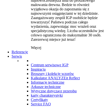
najnowocześniejsza linia do proszkowego
malowania drewna. Bedzie to również
wyjątkowa okazja do zapoznania się z
najnowszymi osiągnięciami w tej dziedzinie.
Zaangażowany zespół IGP osobiście będzie
towarzyszyć Państwu podczas całego
wydarzenia, zapewniając moc wrażeń oraz
specjalistyczną wiedzę. Liczba uczestników jest
celowo ograniczona do maksymalnie 30 osób.
Zarezerwuj miejsce już teraz!
Więcej
Referencje
Serwis
Centrum serwisowe IGP
Inspiracja
Broszury i kolekcje wzorów
Kalkulator ANALYZEit Reflect
Informacje techniczne
Arkusze techniczne
Wytyczne dotyczące przerobu
karty charakterystyki
Certyfikaty
Service FAQ