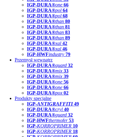
IGP-DURA®
one
66
IGP-DURA®
pol
64
IGP-DURA®
pol
68
IGP-DURA®
than
80
IGP-DURA®
than
81
IGP-DURA®
than
83
IGP-DURA®
than
89
IGP-DURA®
xal
42
IGP-DURA®
xal
46
IGP-HWF
industry
79
Przemysł wewnątrz
IGP-DURA®
guard
32
IGP-DURA®
mix
33
IGP-DURA®
mix
39
IGP-DURA®
one
56
IGP-DURA®
one
66
IGP-DURA®
pox
02
Produkty specjalne
IGP-
ANTIGRAFFITI
49
IGP-DURA®
cryl
40
IGP-DURA®
guard
32
IGP-HWF
thermofer
53
IGP-
KORROPRIMER
10
IGP-
KORROPRIMER
18
IGP-
KORROPRIMER
60