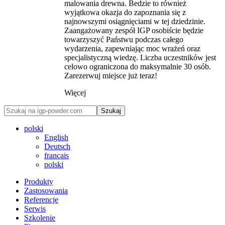
malowania drewna. Bedzie to również
wyjątkowa okazja do zapoznania się z
najnowszymi osiągnięciami w tej dziedzinie.
Zaangażowany zespół IGP osobiście będzie
towarzyszyć Państwu podczas całego
wydarzenia, zapewniając moc wrażeń oraz
specjalistyczną wiedzę. Liczba uczestników jest
celowo ograniczona do maksymalnie 30 osób.
Zarezerwuj miejsce już teraz!
Więcej
Szukaj
polski
English
Deutsch
français
polski
Produkty
Zastosowania
Referencje
Serwis
Szkolenie