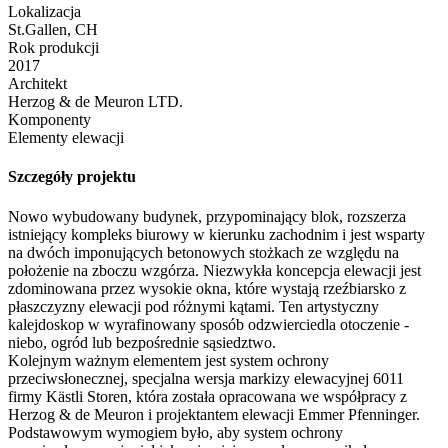
Lokalizacja
St.Gallen, CH
Rok produkcji
2017
Architekt
Herzog & de Meuron LTD.
Komponenty
Elementy elewacji
Szczegóły projektu
Nowo wybudowany budynek, przypominający blok, rozszerza
istniejący kompleks biurowy w kierunku zachodnim i jest wsparty
na dwóch imponujących betonowych stożkach ze względu na
położenie na zboczu wzgórza. Niezwykła koncepcja elewacji jest
zdominowana przez wysokie okna, które wystają rzeźbiarsko z
płaszczyzny elewacji pod różnymi kątami. Ten artystyczny
kalejdoskop w wyrafinowany sposób odzwierciedla otoczenie -
niebo, ogród lub bezpośrednie sąsiedztwo.
Kolejnym ważnym elementem jest system ochrony
przeciwsłonecznej, specjalna wersja markizy elewacyjnej 6011
firmy Kästli Storen, która została opracowana we współpracy z
Herzog & de Meuron i projektantem elewacji Emmer Pfenninger.
Podstawowym wymogiem było, aby system ochrony