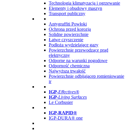
Technologia klimatyzacja i ogrzewanie
Elementy i obudowy maszyn
Transport publiczny
Antygraffiti Powłoki
Ochrona przed korozją
Solidne powierzchnie
Łatwe czyszczenie
Podłoża wydzielające gazy
Powierzchnie przewodzące prąd
elektryczny
Odporne na warunki pogodowe
Odporność chemiczna
Najwyższa trwałość
Powierzchnie odbijajacep romieniowanie
ir
IGP
-
Effectives®
IGP-
Living Surfaces
Le Corbusier
IGP-RAPID®
IGP-DURA® one