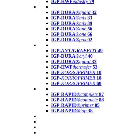
IGP-HWF
industry
79
IGP-DURA®
guard
32
IGP-DURA®
mix
33
IGP-DURA®
mix
39
IGP-DURA®
one
56
IGP-DURA®
one
66
IGP-DURA®
pox
02
IGP-
ANTIGRAFFITI
49
IGP-DURA®
cryl
40
IGP-DURA®
guard
32
IGP-HWF
thermofer
53
IGP-
KORROPRIMER
10
IGP-
KORROPRIMER
18
IGP-
KORROPRIMER
60
IGP-RAPID®
complete
87
IGP-RAPID®
complete
88
IGP-RAPID®
primer
85
IGP-RAPID®
top
38