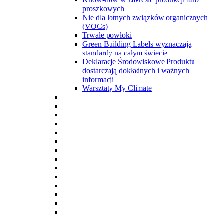
proszkowych
Nie dla lotnych związków organicznych
(VOCs)
Trwałe powłoki
Green Building Labels wyznaczają
standardy na całym świecie
Deklaracje Środowiskowe Produktu
dostarczają dokładnych i ważnych
informacji
Warsztaty My Climate