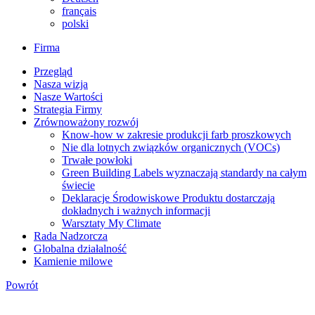
français
polski
Firma
Przegląd
Nasza wizja
Nasze Wartości
Strategia Firmy
Zrównoważony rozwój
Know-how w zakresie produkcji farb proszkowych
Nie dla lotnych związków organicznych (VOCs)
Trwałe powłoki
Green Building Labels wyznaczają standardy na całym
świecie
Deklaracje Środowiskowe Produktu dostarczają
dokładnych i ważnych informacji
Warsztaty My Climate
Rada Nadzorcza
Globalna działalność
Kamienie milowe
Powrót