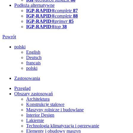
Podłoża alternatywne
IGP-RAPID®
complete
87
IGP-RAPID®
complete
88
IGP-RAPID®
primer
85
IGP-RAPID®
top
38
Powrót
polski
English
Deutsch
français
polski
Zastosowania
Przegląd
Obszary zastosowań
Architektura
Konstrukcje stalowe
Maszyny rolnicze i budowlane
Interior Design
Lakiernie
Technologia klimatyzacja i ogrzewanie
Elementy i obudowy maszyn