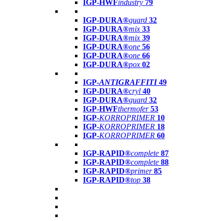
IGP-HWF
industry
79
IGP-DURA®
guard
32
IGP-DURA®
mix
33
IGP-DURA®
mix
39
IGP-DURA®
one
56
IGP-DURA®
one
66
IGP-DURA®
pox
02
IGP-
ANTIGRAFFITI
49
IGP-DURA®
cryl
40
IGP-DURA®
guard
32
IGP-HWF
thermofer
53
IGP-
KORROPRIMER
10
IGP-
KORROPRIMER
18
IGP-
KORROPRIMER
60
IGP-RAPID®
complete
87
IGP-RAPID®
complete
88
IGP-RAPID®
primer
85
IGP-RAPID®
top
38