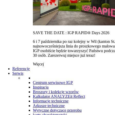
SAVE THE DATE : IGP RAPID® Days 2026
6 i 7 października po raz kolejny w Wil (kanton
najnowocześniejsza linia do proszkowego malowan
IGP osobiście będzie towarzyszyć Państwu podcza
30 osób. Zarezerwuj miejsce już teraz!
Więcej
Referencje
Serwis
Centrum serwisowe IGP
Inspiracja
Broszury i kolekcje wzorów
Kalkulator ANALYZEit Reflect
Informacje techniczne
Arkusze techniczne
Wytyczne dotyczące przerobu
karty charakterystyki