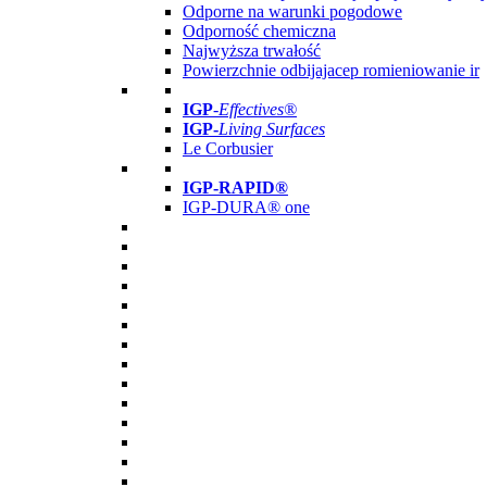
Odporne na warunki pogodowe
Odporność chemiczna
Najwyższa trwałość
Powierzchnie odbijajacep romieniowanie ir
IGP
-
Effectives®
IGP-
Living Surfaces
Le Corbusier
IGP-RAPID®
IGP-DURA® one