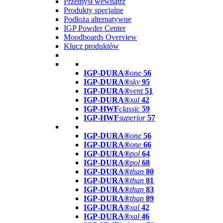
Przemysł wewnątrz
Produkty specjalne
Podłoża alternatywne
IGP Powder Center
Moodboards Overview
Klucz produktów
IGP-DURA®
one
56
IGP-DURA®
sky
95
IGP-DURA®
vent
51
IGP-DURA®
xal
42
IGP-HWF
classic
59
IGP-HWF
superior
57
IGP-DURA®
one
56
IGP-DURA®
one
66
IGP-DURA®
pol
64
IGP-DURA®
pol
68
IGP-DURA®
than
80
IGP-DURA®
than
81
IGP-DURA®
than
83
IGP-DURA®
than
89
IGP-DURA®
xal
42
IGP-DURA®
xal
46