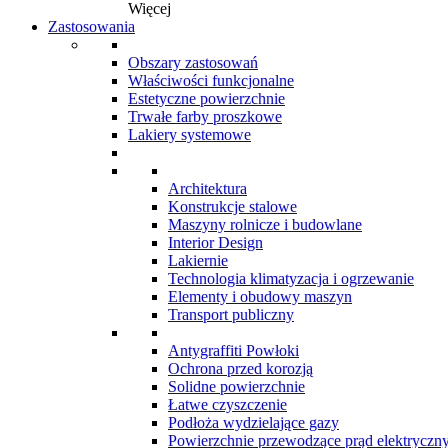
Więcej
Zastosowania
Obszary zastosowań
Właściwości funkcjonalne
Estetyczne powierzchnie
Trwałe farby proszkowe
Lakiery systemowe
Architektura
Konstrukcje stalowe
Maszyny rolnicze i budowlane
Interior Design
Lakiernie
Technologia klimatyzacja i ogrzewanie
Elementy i obudowy maszyn
Transport publiczny
Antygraffiti Powłoki
Ochrona przed korozją
Solidne powierzchnie
Łatwe czyszczenie
Podłoża wydzielające gazy
Powierzchnie przewodzące prąd elektryczn