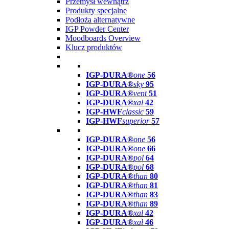
Przemysł wewnątrz
Produkty specjalne
Podłoża alternatywne
IGP Powder Center
Moodboards Overview
Klucz produktów
IGP-DURA®
one
56
IGP-DURA®
sky
95
IGP-DURA®
vent
51
IGP-DURA®
xal
42
IGP-HWF
classic
59
IGP-HWF
superior
57
IGP-DURA®
one
56
IGP-DURA®
one
66
IGP-DURA®
pol
64
IGP-DURA®
pol
68
IGP-DURA®
than
80
IGP-DURA®
than
81
IGP-DURA®
than
83
IGP-DURA®
than
89
IGP-DURA®
xal
42
IGP-DURA®
xal
46