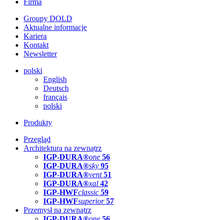
Firma
Groupy DOLD
Aktualne informacje
Kariera
Kontakt
Newsletter
polski
English
Deutsch
français
polski
Produkty
Przegląd
Architektura na zewnątrz
IGP-DURA®
one
56
IGP-DURA®
sky
95
IGP-DURA®
vent
51
IGP-DURA®
xal
42
IGP-HWF
classic
59
IGP-HWF
superior
57
Przemysł na zewnątrz
IGP-DURA®
one
56