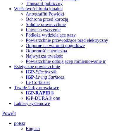
Transport publiczny
Właściwości funkcjonalne
Antygraffiti Powłoki
Ochrona przed korozją
Solidne powierzchnie
Łatwe czyszczenie
Podłoża wydzielające gazy
Powierzchnie przewodzące prąd elektryczny
Odporne na warunki pogodowe
Odporność chemiczna
Najwyższa trwałość
Powierzchnie odbijajacep romieniowanie ir
Estetyczne powierzchnie
IGP
-
Effectives®
IGP-
Living Surfaces
Le Corbusier
Trwałe farby proszkowe
IGP-RAPID®
IGP-DURA® one
Lakiery systemowe
Powrót
polski
English