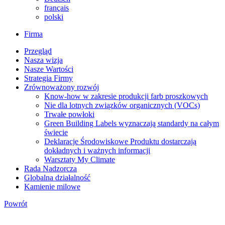
français
polski
Firma
Przegląd
Nasza wizja
Nasze Wartości
Strategia Firmy
Zrównoważony rozwój
Know-how w zakresie produkcji farb proszkowych
Nie dla lotnych związków organicznych (VOCs)
Trwałe powłoki
Green Building Labels wyznaczają standardy na całym
świecie
Deklaracje Środowiskowe Produktu dostarczają
dokładnych i ważnych informacji
Warsztaty My Climate
Rada Nadzorcza
Globalna działalność
Kamienie milowe
Powrót