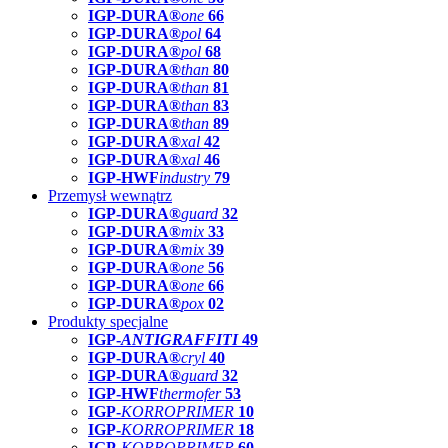
IGP-DURA®
one
66
IGP-DURA®
pol
64
IGP-DURA®
pol
68
IGP-DURA®
than
80
IGP-DURA®
than
81
IGP-DURA®
than
83
IGP-DURA®
than
89
IGP-DURA®
xal
42
IGP-DURA®
xal
46
IGP-HWF
industry
79
Przemysł wewnątrz
IGP-DURA®
guard
32
IGP-DURA®
mix
33
IGP-DURA®
mix
39
IGP-DURA®
one
56
IGP-DURA®
one
66
IGP-DURA®
pox
02
Produkty specjalne
IGP-
ANTIGRAFFITI
49
IGP-DURA®
cryl
40
IGP-DURA®
guard
32
IGP-HWF
thermofer
53
IGP-
KORROPRIMER
10
IGP-
KORROPRIMER
18
IGP-
KORROPRIMER
60