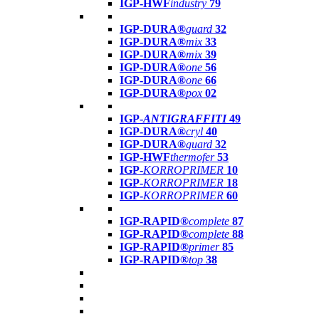
IGP-HWF
industry
79
IGP-DURA®
guard
32
IGP-DURA®
mix
33
IGP-DURA®
mix
39
IGP-DURA®
one
56
IGP-DURA®
one
66
IGP-DURA®
pox
02
IGP-
ANTIGRAFFITI
49
IGP-DURA®
cryl
40
IGP-DURA®
guard
32
IGP-HWF
thermofer
53
IGP-
KORROPRIMER
10
IGP-
KORROPRIMER
18
IGP-
KORROPRIMER
60
IGP-RAPID®
complete
87
IGP-RAPID®
complete
88
IGP-RAPID®
primer
85
IGP-RAPID®
top
38