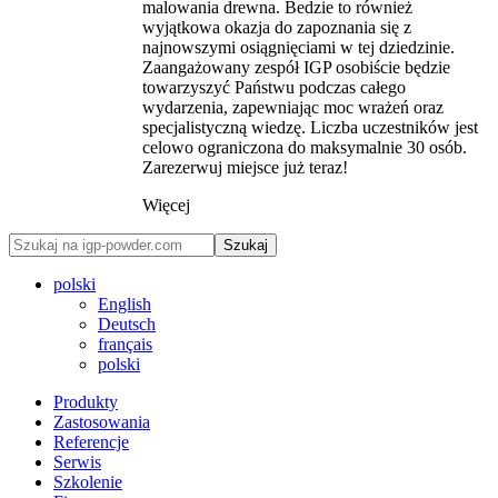
malowania drewna. Bedzie to również
wyjątkowa okazja do zapoznania się z
najnowszymi osiągnięciami w tej dziedzinie.
Zaangażowany zespół IGP osobiście będzie
towarzyszyć Państwu podczas całego
wydarzenia, zapewniając moc wrażeń oraz
specjalistyczną wiedzę. Liczba uczestników jest
celowo ograniczona do maksymalnie 30 osób.
Zarezerwuj miejsce już teraz!
Więcej
Szukaj
polski
English
Deutsch
français
polski
Produkty
Zastosowania
Referencje
Serwis
Szkolenie