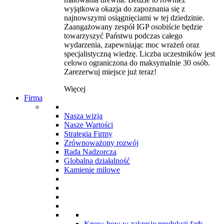
wyjątkowa okazja do zapoznania się z
najnowszymi osiągnięciami w tej dziedzinie.
Zaangażowany zespół IGP osobiście będzie
towarzyszyć Państwu podczas całego
wydarzenia, zapewniając moc wrażeń oraz
specjalistyczną wiedzę. Liczba uczestników jest
celowo ograniczona do maksymalnie 30 osób.
Zarezerwuj miejsce już teraz!
Więcej
Firma
Nasza wizja
Nasze Wartości
Strategia Firmy
Zrównoważony rozwój
Rada Nadzorcza
Globalna działalność
Kamienie milowe
Know-how w zakresie produkcji farb