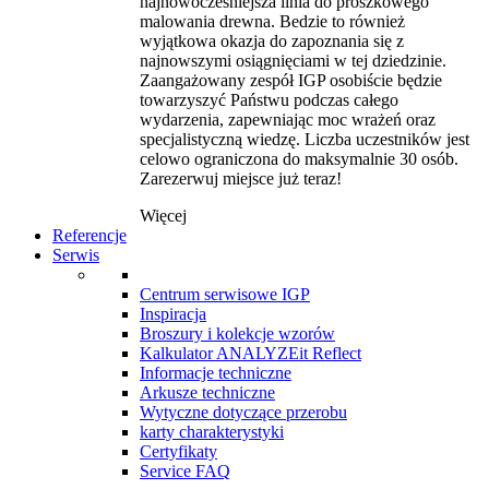
najnowocześniejsza linia do proszkowego
malowania drewna. Bedzie to również
wyjątkowa okazja do zapoznania się z
najnowszymi osiągnięciami w tej dziedzinie.
Zaangażowany zespół IGP osobiście będzie
towarzyszyć Państwu podczas całego
wydarzenia, zapewniając moc wrażeń oraz
specjalistyczną wiedzę. Liczba uczestników jest
celowo ograniczona do maksymalnie 30 osób.
Zarezerwuj miejsce już teraz!
Więcej
Referencje
Serwis
Centrum serwisowe IGP
Inspiracja
Broszury i kolekcje wzorów
Kalkulator ANALYZEit Reflect
Informacje techniczne
Arkusze techniczne
Wytyczne dotyczące przerobu
karty charakterystyki
Certyfikaty
Service FAQ