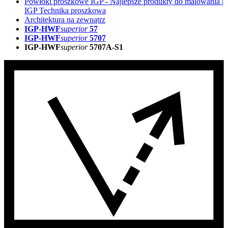
Powłoki proszkowe IGP - Najlepsze produkty do malowania |
IGP Technika proszkowa
Architektura na zewnątrz
IGP-HWF
superior
57
IGP-HWF
superior
5707
IGP-HWF
superior
5707A-S1