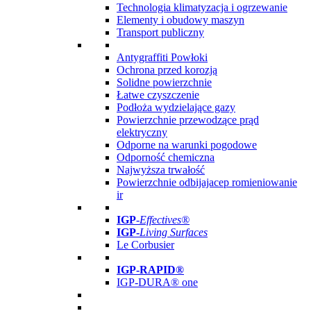
Technologia klimatyzacja i ogrzewanie
Elementy i obudowy maszyn
Transport publiczny
Antygraffiti Powłoki
Ochrona przed korozją
Solidne powierzchnie
Łatwe czyszczenie
Podłoża wydzielające gazy
Powierzchnie przewodzące prąd
elektryczny
Odporne na warunki pogodowe
Odporność chemiczna
Najwyższa trwałość
Powierzchnie odbijajacep romieniowanie
ir
IGP
-
Effectives®
IGP-
Living Surfaces
Le Corbusier
IGP-RAPID®
IGP-DURA® one