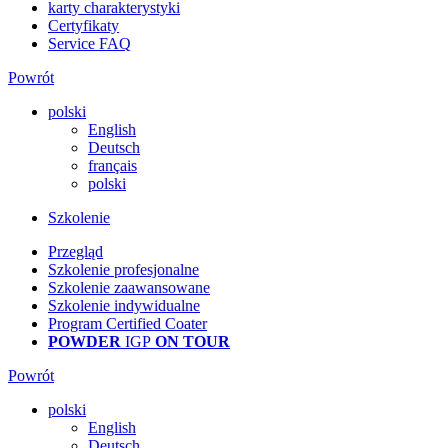
karty charakterystyki
Certyfikaty
Service FAQ
Powrót
polski
English
Deutsch
français
polski
Szkolenie
Przegląd
Szkolenie profesjonalne
Szkolenie zaawansowane
Szkolenie indywidualne
Program Certified Coater
POWDER
IGP
ON TOUR
Powrót
polski
English
Deutsch