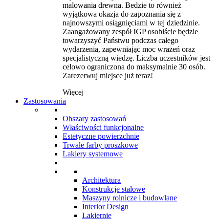
malowania drewna. Bedzie to również
wyjątkowa okazja do zapoznania się z
najnowszymi osiągnięciami w tej dziedzinie.
Zaangażowany zespół IGP osobiście będzie
towarzyszyć Państwu podczas całego
wydarzenia, zapewniając moc wrażeń oraz
specjalistyczną wiedzę. Liczba uczestników jest
celowo ograniczona do maksymalnie 30 osób.
Zarezerwuj miejsce już teraz!
Więcej
Zastosowania
Obszary zastosowań
Właściwości funkcjonalne
Estetyczne powierzchnie
Trwałe farby proszkowe
Lakiery systemowe
Architektura
Konstrukcje stalowe
Maszyny rolnicze i budowlane
Interior Design
Lakiernie