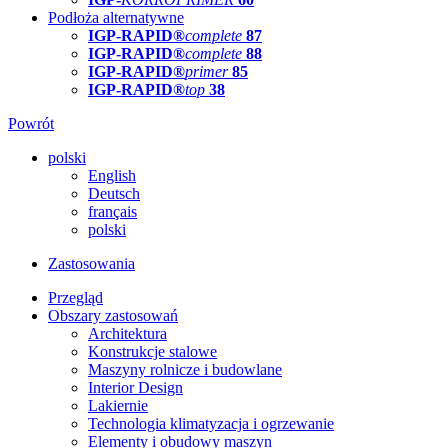
Podłoża alternatywne
IGP-RAPID®
complete
87
IGP-RAPID®
complete
88
IGP-RAPID®
primer
85
IGP-RAPID®
top
38
Powrót
polski
English
Deutsch
français
polski
Zastosowania
Przegląd
Obszary zastosowań
Architektura
Konstrukcje stalowe
Maszyny rolnicze i budowlane
Interior Design
Lakiernie
Technologia klimatyzacja i ogrzewanie
Elementy i obudowy maszyn