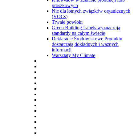
proszkowych
Nie dla lotnych związków organicznych
(VOCs)
Trwałe powłoki
Green Building Labels wyznaczają
standardy na całym świecie
Deklaracje Środowiskowe Produktu
dostarczają dokładnych i ważnych
informacji
Warsztaty My Climate