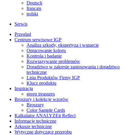
Deutsch
français
polski
Serwis
Przegląd
Centrum serwisowe IGP
Analiza szkody, ekspertyza i wsparcie
Opracowanie koloru
Kontrola i badanie
Rozwiązywanie problemów
Doradztwo w zakresie zastosowania i doradztwo
techniczne
Lista Produktów Firmy IGP
Klucz produktu
Inspiracja
green treasures
Broszury i kolekcje wzorów
Broszury
Color Sample Cards
Kalkulator ANALYZEit Reflect
Informacje techniczne
Arkusze techniczne
Wytyczne dotyczące przerobu