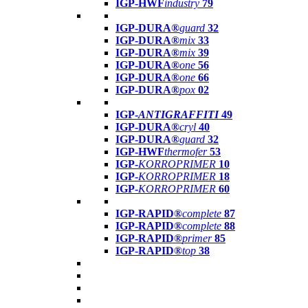
IGP-HWF
industry
79
IGP-DURA®
guard
32
IGP-DURA®
mix
33
IGP-DURA®
mix
39
IGP-DURA®
one
56
IGP-DURA®
one
66
IGP-DURA®
pox
02
IGP-
ANTIGRAFFITI
49
IGP-DURA®
cryl
40
IGP-DURA®
guard
32
IGP-HWF
thermofer
53
IGP-
KORROPRIMER
10
IGP-
KORROPRIMER
18
IGP-
KORROPRIMER
60
IGP-RAPID®
complete
87
IGP-RAPID®
complete
88
IGP-RAPID®
primer
85
IGP-RAPID®
top
38