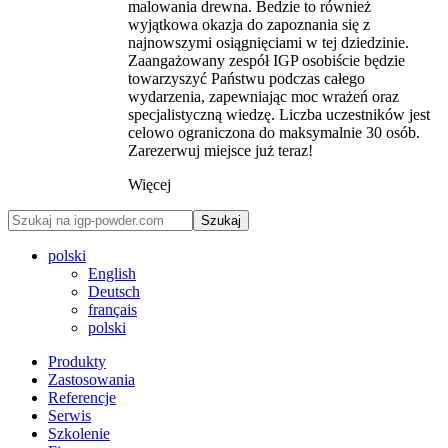
malowania drewna. Bedzie to również
wyjątkowa okazja do zapoznania się z
najnowszymi osiągnięciami w tej dziedzinie.
Zaangażowany zespół IGP osobiście będzie
towarzyszyć Państwu podczas całego
wydarzenia, zapewniając moc wrażeń oraz
specjalistyczną wiedzę. Liczba uczestników jest
celowo ograniczona do maksymalnie 30 osób.
Zarezerwuj miejsce już teraz!
Więcej
Szukaj
polski
English
Deutsch
français
polski
Produkty
Zastosowania
Referencje
Serwis
Szkolenie