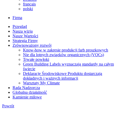
français
polski
Firma
Przegląd
Nasza wizja
Nasze Wartości
Strategia Firmy
Zrównoważony rozwój
Know-how w zakresie produkcji farb proszkowych
Nie dla lotnych związków organicznych (VOCs)
Trwałe powłoki
Green Building Labels wyznaczają standardy na całym
świecie
Deklaracje Środowiskowe Produktu dostarczają
dokładnych i ważnych informacji
Warsztaty My Climate
Rada Nadzorcza
Globalna działalność
Kamienie milowe
Powrót