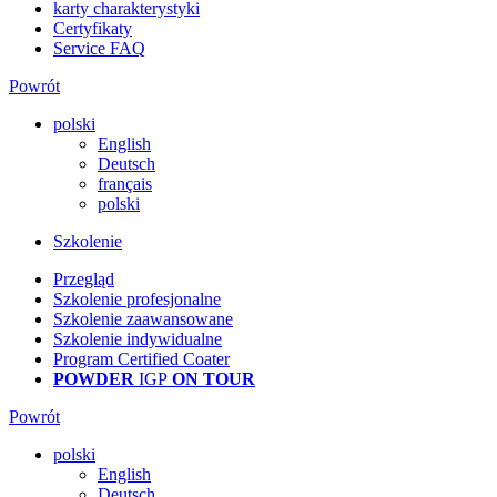
karty charakterystyki
Certyfikaty
Service FAQ
Powrót
polski
English
Deutsch
français
polski
Szkolenie
Przegląd
Szkolenie profesjonalne
Szkolenie zaawansowane
Szkolenie indywidualne
Program Certified Coater
POWDER
IGP
ON TOUR
Powrót
polski
English
Deutsch