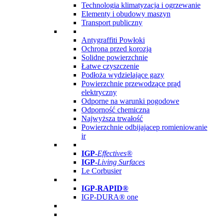
Technologia klimatyzacja i ogrzewanie
Elementy i obudowy maszyn
Transport publiczny
Antygraffiti Powłoki
Ochrona przed korozją
Solidne powierzchnie
Łatwe czyszczenie
Podłoża wydzielające gazy
Powierzchnie przewodzące prąd
elektryczny
Odporne na warunki pogodowe
Odporność chemiczna
Najwyższa trwałość
Powierzchnie odbijajacep romieniowanie
ir
IGP
-
Effectives®
IGP-
Living Surfaces
Le Corbusier
IGP-RAPID®
IGP-DURA® one