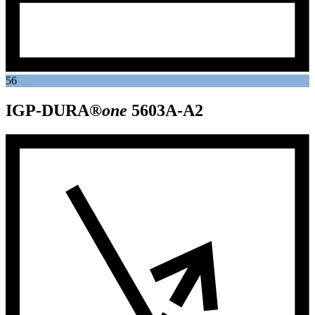
56
IGP-DURA®
one
5603A-A2