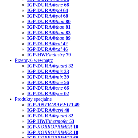
IGP-DURA®
one
66
IGP-DURA®
pol
64
IGP-DURA®
pol
68
IGP-DURA®
than
80
IGP-DURA®
than
81
IGP-DURA®
than
83
IGP-DURA®
than
89
IGP-DURA®
xal
42
IGP-DURA®
xal
46
IGP-HWF
industry
79
Przemysł wewnątrz
IGP-DURA®
guard
32
IGP-DURA®
mix
33
IGP-DURA®
mix
39
IGP-DURA®
one
56
IGP-DURA®
one
66
IGP-DURA®
pox
02
Produkty specjalne
IGP-
ANTIGRAFFITI
49
IGP-DURA®
cryl
40
IGP-DURA®
guard
32
IGP-HWF
thermofer
53
IGP-
KORROPRIMER
10
IGP-
KORROPRIMER
18
IGP-
KORROPRIMER
60