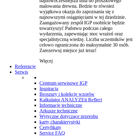
najnowocześniejsza linia do proszkowego
malowania drewna. Bedzie to również
wyjątkowa okazja do zapoznania się z
najnowszymi osiągnięciami w tej dziedzinie.
Zaangażowany zespół IGP osobiście będzie
towarzyszyć Państwu podczas całego
wydarzenia, zapewniając moc wrażeń oraz
specjalistyczną wiedzę. Liczba uczestników jest
celowo ograniczona do maksymalnie 30 osób.
Zarezerwuj miejsce już teraz!
Więcej
Referencje
Serwis
Centrum serwisowe IGP
Inspiracja
Broszury i kolekcje wzorów
Kalkulator ANALYZEit Reflect
Informacje techniczne
Arkusze techniczne
Wytyczne dotyczące przerobu
karty charakterystyki
Certyfikaty
Service FAQ