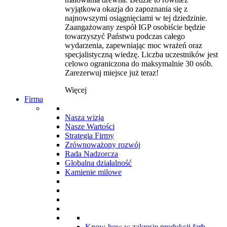
wyjątkowa okazja do zapoznania się z
najnowszymi osiągnięciami w tej dziedzinie.
Zaangażowany zespół IGP osobiście będzie
towarzyszyć Państwu podczas całego
wydarzenia, zapewniając moc wrażeń oraz
specjalistyczną wiedzę. Liczba uczestników jest
celowo ograniczona do maksymalnie 30 osób.
Zarezerwuj miejsce już teraz!
Więcej
Firma
Nasza wizja
Nasze Wartości
Strategia Firmy
Zrównoważony rozwój
Rada Nadzorcza
Globalna działalność
Kamienie milowe
Know-how w zakresie produkcji farb