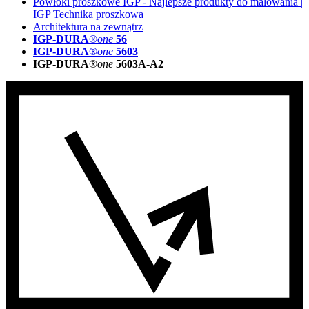
Powłoki proszkowe IGP - Najlepsze produkty do malowania |
IGP Technika proszkowa
Architektura na zewnątrz
IGP-DURA®
one
56
IGP-DURA®
one
5603
IGP-DURA®
one
5603A-A2