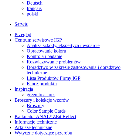
Deutsch
français
polski
Serwis
Przegląd
Centrum serwisowe IGP
Analiza szkody, ekspertyza i wsparcie
Opracowanie koloru
Kontrola i badanie
Rozwiązywanie problemów
Doradztwo w zakresie zastosowania i doradztwo
techniczne
Lista Produktów Firmy IGP
Klucz produktu
Inspiracja
green treasures
Broszury i kolekcje wzorów
Broszury
Color Sample Cards
Kalkulator ANALYZEit Reflect
Informacje techniczne
Arkusze techniczne
Wytyczne dotyczące przerobu