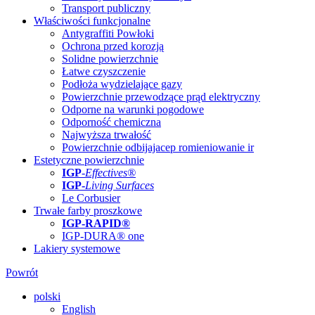
Transport publiczny
Właściwości funkcjonalne
Antygraffiti Powłoki
Ochrona przed korozją
Solidne powierzchnie
Łatwe czyszczenie
Podłoża wydzielające gazy
Powierzchnie przewodzące prąd elektryczny
Odporne na warunki pogodowe
Odporność chemiczna
Najwyższa trwałość
Powierzchnie odbijajacep romieniowanie ir
Estetyczne powierzchnie
IGP
-
Effectives®
IGP-
Living Surfaces
Le Corbusier
Trwałe farby proszkowe
IGP-RAPID®
IGP-DURA® one
Lakiery systemowe
Powrót
polski
English