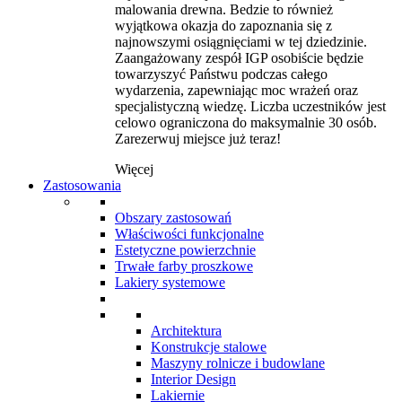
malowania drewna. Bedzie to również
wyjątkowa okazja do zapoznania się z
najnowszymi osiągnięciami w tej dziedzinie.
Zaangażowany zespół IGP osobiście będzie
towarzyszyć Państwu podczas całego
wydarzenia, zapewniając moc wrażeń oraz
specjalistyczną wiedzę. Liczba uczestników jest
celowo ograniczona do maksymalnie 30 osób.
Zarezerwuj miejsce już teraz!
Więcej
Zastosowania
Obszary zastosowań
Właściwości funkcjonalne
Estetyczne powierzchnie
Trwałe farby proszkowe
Lakiery systemowe
Architektura
Konstrukcje stalowe
Maszyny rolnicze i budowlane
Interior Design
Lakiernie