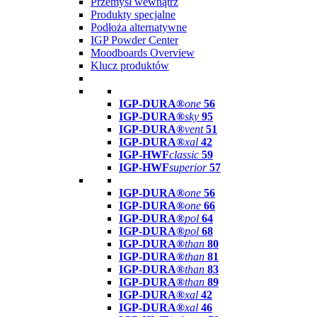
Przemysł wewnątrz
Produkty specjalne
Podłoża alternatywne
IGP Powder Center
Moodboards Overview
Klucz produktów
IGP-DURA®
one
56
IGP-DURA®
sky
95
IGP-DURA®
vent
51
IGP-DURA®
xal
42
IGP-HWF
classic
59
IGP-HWF
superior
57
IGP-DURA®
one
56
IGP-DURA®
one
66
IGP-DURA®
pol
64
IGP-DURA®
pol
68
IGP-DURA®
than
80
IGP-DURA®
than
81
IGP-DURA®
than
83
IGP-DURA®
than
89
IGP-DURA®
xal
42
IGP-DURA®
xal
46