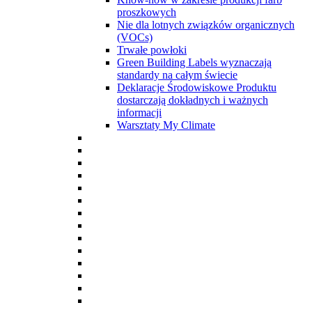
proszkowych
Nie dla lotnych związków organicznych
(VOCs)
Trwałe powłoki
Green Building Labels wyznaczają
standardy na całym świecie
Deklaracje Środowiskowe Produktu
dostarczają dokładnych i ważnych
informacji
Warsztaty My Climate