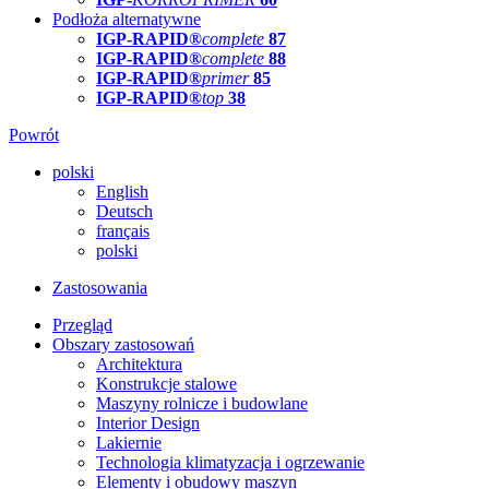
Podłoża alternatywne
IGP-RAPID®
complete
87
IGP-RAPID®
complete
88
IGP-RAPID®
primer
85
IGP-RAPID®
top
38
Powrót
polski
English
Deutsch
français
polski
Zastosowania
Przegląd
Obszary zastosowań
Architektura
Konstrukcje stalowe
Maszyny rolnicze i budowlane
Interior Design
Lakiernie
Technologia klimatyzacja i ogrzewanie
Elementy i obudowy maszyn