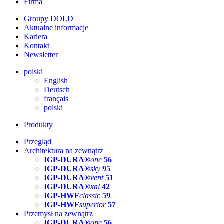
Firma
Groupy DOLD
Aktualne informacje
Kariera
Kontakt
Newsletter
polski
English
Deutsch
français
polski
Produkty
Przegląd
Architektura na zewnątrz
IGP-DURA®
one
56
IGP-DURA®
sky
95
IGP-DURA®
vent
51
IGP-DURA®
xal
42
IGP-HWF
classic
59
IGP-HWF
superior
57
Przemysł na zewnątrz
IGP-DURA®
one
56