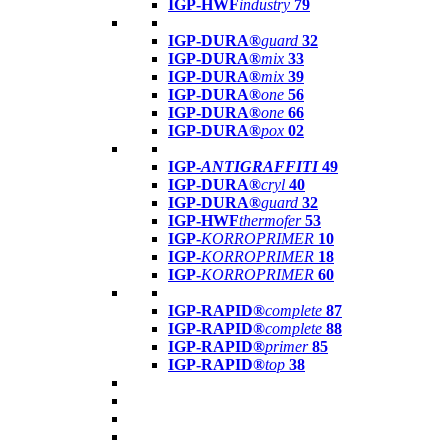
IGP-HWF
industry
79
IGP-DURA®
guard
32
IGP-DURA®
mix
33
IGP-DURA®
mix
39
IGP-DURA®
one
56
IGP-DURA®
one
66
IGP-DURA®
pox
02
IGP-
ANTIGRAFFITI
49
IGP-DURA®
cryl
40
IGP-DURA®
guard
32
IGP-HWF
thermofer
53
IGP-
KORROPRIMER
10
IGP-
KORROPRIMER
18
IGP-
KORROPRIMER
60
IGP-RAPID®
complete
87
IGP-RAPID®
complete
88
IGP-RAPID®
primer
85
IGP-RAPID®
top
38