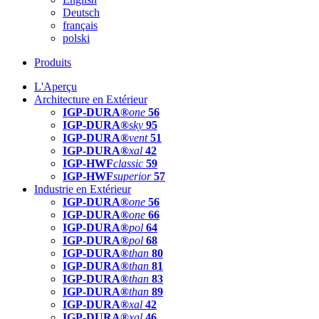
Deutsch
français
polski
Produits
L'Aperçu
Architecture en Extérieur
IGP-DURA®
one
56
IGP-DURA®
sky
95
IGP-DURA®
vent
51
IGP-DURA®
xal
42
IGP-HWF
classic
59
IGP-HWF
superior
57
Industrie en Extérieur
IGP-DURA®
one
56
IGP-DURA®
one
66
IGP-DURA®
pol
64
IGP-DURA®
pol
68
IGP-DURA®
than
80
IGP-DURA®
than
81
IGP-DURA®
than
83
IGP-DURA®
than
89
IGP-DURA®
xal
42
IGP-DURA®
xal
46