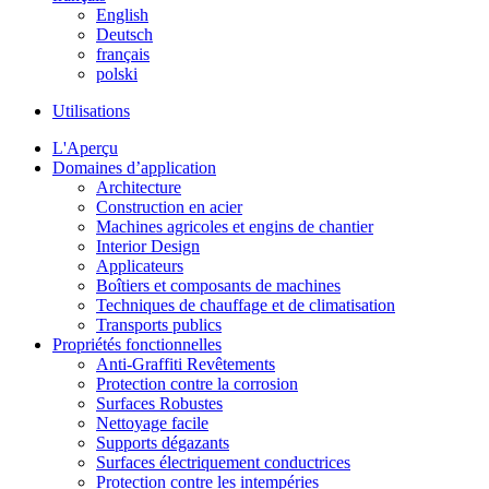
English
Deutsch
français
polski
Utilisations
L'Aperçu
Domaines d’application
Architecture
Construction en acier
Machines agricoles et engins de chantier
Interior Design
Applicateurs
Boîtiers et composants de machines
Techniques de chauffage et de climatisation
Transports publics
Propriétés fonctionnelles
Anti-Graffiti Revêtements
Protection contre la corrosion
Surfaces Robustes
Nettoyage facile
Supports dégazants
Surfaces électriquement conductrices
Protection contre les intempéries