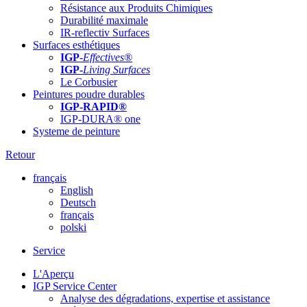
Résistance aux Produits Chimiques
Durabilité maximale
IR-reflectiv Surfaces
Surfaces esthétiques
IGP
-
Effectives®
IGP-
Living Surfaces
Le Corbusier
Peintures poudre durables
IGP-RAPID®
IGP-DURA® one
Systeme de peinture
Retour
français
English
Deutsch
français
polski
Service
L'Aperçu
IGP Service Center
Analyse des dégradations, expertise et assistance