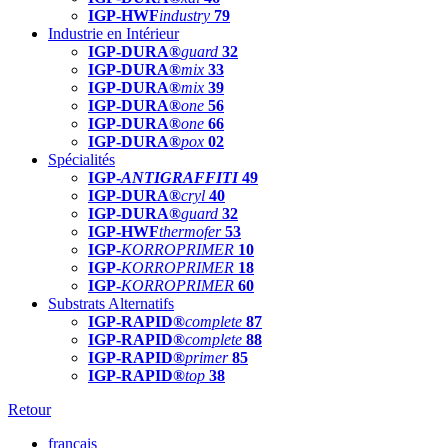
IGP-HWF
industry
79
Industrie en Intérieur
IGP-DURA®
guard
32
IGP-DURA®
mix
33
IGP-DURA®
mix
39
IGP-DURA®
one
56
IGP-DURA®
one
66
IGP-DURA®
pox
02
Spécialités
IGP-
ANTIGRAFFITI
49
IGP-DURA®
cryl
40
IGP-DURA®
guard
32
IGP-HWF
thermofer
53
IGP-
KORROPRIMER
10
IGP-
KORROPRIMER
18
IGP-
KORROPRIMER
60
Substrats Alternatifs
IGP-RAPID®
complete
87
IGP-RAPID®
complete
88
IGP-RAPID®
primer
85
IGP-RAPID®
top
38
Retour
français