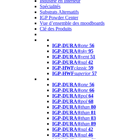
Industrie en Intérieur
Spécialités
Substrats Alternatifs
IGP Powder Center
Vue d’ensemble des moodboards
Clé des Produits
IGP-DURA®
one
56
IGP-DURA®
sky
95
IGP-DURA®
vent
51
IGP-DURA®
xal
42
IGP-HWF
classic
59
IGP-HWF
superior
57
IGP-DURA®
one
56
IGP-DURA®
one
66
IGP-DURA®
pol
64
IGP-DURA®
pol
68
IGP-DURA®
than
80
IGP-DURA®
than
81
IGP-DURA®
than
83
IGP-DURA®
than
89
IGP-DURA®
xal
42
IGP-DURA®
xal
46