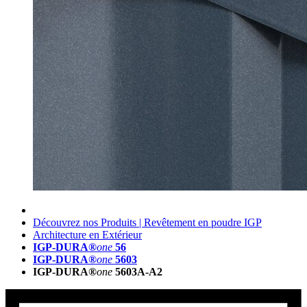
Découvrez nos Produits | Revêtement en poudre IGP
Architecture en Extérieur
IGP-DURA®
one
56
IGP-DURA®
one
5603
IGP-DURA®
one
5603A-A2