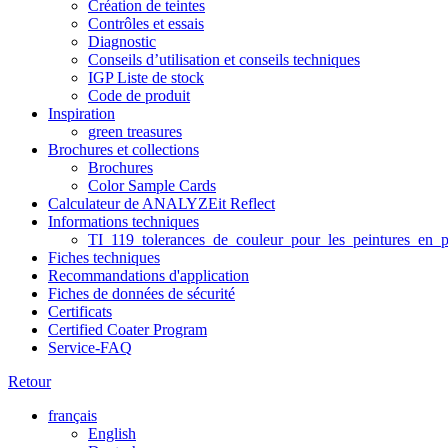
Création de teintes
Contrôles et essais
Diagnostic
Conseils d’utilisation et conseils techniques
IGP Liste de stock
Code de produit
Inspiration
green treasures
Brochures et collections
Brochures
Color Sample Cards
Calculateur de ANALYZEit Reflect
Informations techniques
TI_119_tolerances_de_couleur_pour_les_peintures_en_p
Fiches techniques
Recommandations d'application
Fiches de données de sécurité
Certificats
Certified Coater Program
Service-FAQ
Retour
français
English