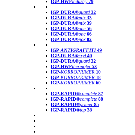
IGP-HWF
industry
79
IGP-DURA®
guard
32
IGP-DURA®
mix
33
IGP-DURA®
mix
39
IGP-DURA®
one
56
IGP-DURA®
one
66
IGP-DURA®
pox
02
IGP-
ANTIGRAFFITI
49
IGP-DURA®
cryl
40
IGP-DURA®
guard
32
IGP-HWF
thermofer
53
IGP-
KORROPRIMER
10
IGP-
KORROPRIMER
18
IGP-
KORROPRIMER
60
IGP-RAPID®
complete
87
IGP-RAPID®
complete
88
IGP-RAPID®
primer
85
IGP-RAPID®
top
38