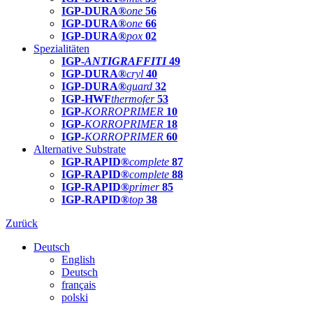
IGP-DURA®
one
56
IGP-DURA®
one
66
IGP-DURA®
pox
02
Spezialitäten
IGP-
ANTIGRAFFITI
49
IGP-DURA®
cryl
40
IGP-DURA®
guard
32
IGP-HWF
thermofer
53
IGP-
KORROPRIMER
10
IGP-
KORROPRIMER
18
IGP-
KORROPRIMER
60
Alternative Substrate
IGP-RAPID®
complete
87
IGP-RAPID®
complete
88
IGP-RAPID®
primer
85
IGP-RAPID®
top
38
Zurück
Deutsch
English
Deutsch
français
polski