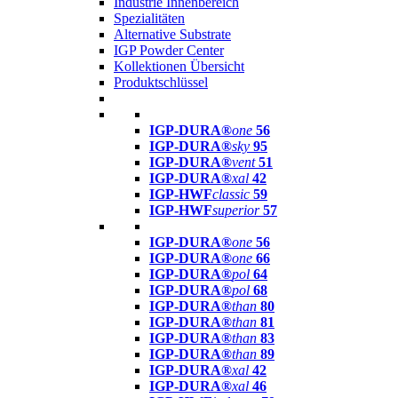
Industrie Innenbereich
Spezialitäten
Alternative Substrate
IGP Powder Center
Kollektionen Übersicht
Produktschlüssel
IGP-DURA®
one
56
IGP-DURA®
sky
95
IGP-DURA®
vent
51
IGP-DURA®
xal
42
IGP-HWF
classic
59
IGP-HWF
superior
57
IGP-DURA®
one
56
IGP-DURA®
one
66
IGP-DURA®
pol
64
IGP-DURA®
pol
68
IGP-DURA®
than
80
IGP-DURA®
than
81
IGP-DURA®
than
83
IGP-DURA®
than
89
IGP-DURA®
xal
42
IGP-DURA®
xal
46