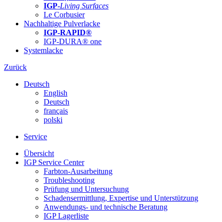
IGP-
Living Surfaces
Le Corbusier
Nachhaltige Pulverlacke
IGP-RAPID®
IGP-DURA® one
Systemlacke
Zurück
Deutsch
English
Deutsch
français
polski
Service
Übersicht
IGP Service Center
Farbton-Ausarbeitung
Troubleshooting
Prüfung und Untersuchung
Schadensermittlung, Expertise und Unterstützung
Anwendungs- und technische Beratung
IGP Lagerliste