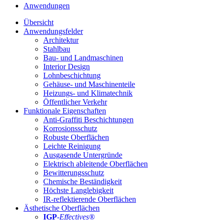
Anwendungen
Übersicht
Anwendungsfelder
Architektur
Stahlbau
Bau- und Landmaschinen
Interior Design
Lohnbeschichtung
Gehäuse- und Maschinenteile
Heizungs- und Klimatechnik
Öffentlicher Verkehr
Funktionale Eigenschaften
Anti-Graffiti Beschichtungen
Korrosionsschutz
Robuste Oberflächen
Leichte Reinigung
Ausgasende Untergründe
Elektrisch ableitende Oberflächen
Bewitterungsschutz
Chemische Beständigkeit
Höchste Langlebigkeit
IR-reflektierende Oberflächen
Ästhetische Oberflächen
IGP
-
Effectives®