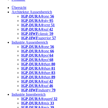
Übersicht
Architektur Aussenbereich
IGP-DURA®
one
56
IGP-DURA®
sky
95
IGP-DURA®
vent
51
IGP-DURA®
xal
42
IGP-HWF
classic
59
IGP-HWF
superior
57
Industrie Aussenbereich
IGP-DURA®
one
56
IGP-DURA®
one
66
IGP-DURA®
pol
64
IGP-DURA®
pol
68
IGP-DURA®
than
80
IGP-DURA®
than
81
IGP-DURA®
than
83
IGP-DURA®
than
89
IGP-DURA®
xal
42
IGP-DURA®
xal
46
IGP-HWF
industry
79
Industrie Innenbereich
IGP-DURA®
guard
32
IGP-DURA®
mix
33
IGP-DURA®
mix
39