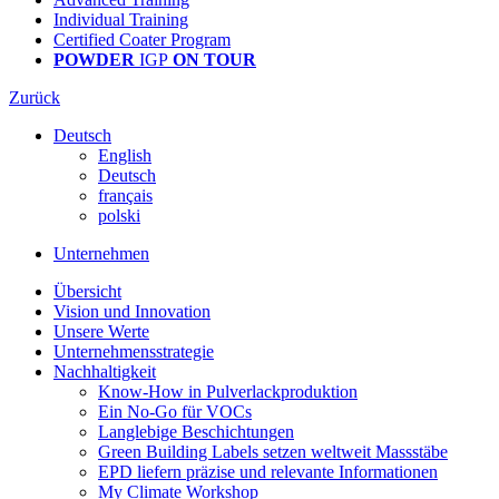
Individual Training
Certified Coater Program
POWDER
IGP
ON TOUR
Zurück
Deutsch
English
Deutsch
français
polski
Unternehmen
Übersicht
Vision und Innovation
Unsere Werte
Unternehmensstrategie
Nachhaltigkeit
Know-How in Pulverlackproduktion
Ein No-Go für VOCs
Langlebige Beschichtungen
Green Building Labels setzen weltweit Massstäbe
EPD liefern präzise und relevante Informationen
My Climate Workshop