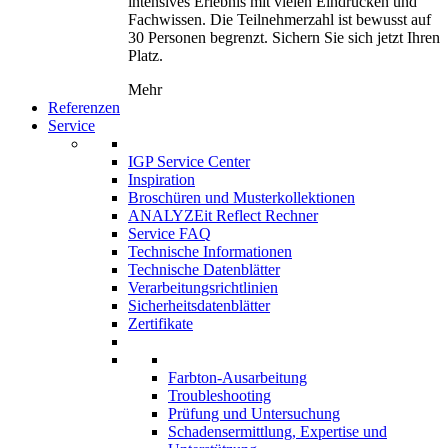
intensives Erlebnis mit vielen Eindrücken und
Fachwissen. Die Teilnehmerzahl ist bewusst auf
30 Personen begrenzt. Sichern Sie sich jetzt Ihren
Platz.
Mehr
Referenzen
Service
IGP Service Center
Inspiration
Broschüren und Musterkollektionen
ANALYZEit Reflect Rechner
Service FAQ
Technische Informationen
Technische Datenblätter
Verarbeitungsrichtlinien
Sicherheitsdatenblätter
Zertifikate
Farbton-Ausarbeitung
Troubleshooting
Prüfung und Untersuchung
Schadensermittlung, Expertise und