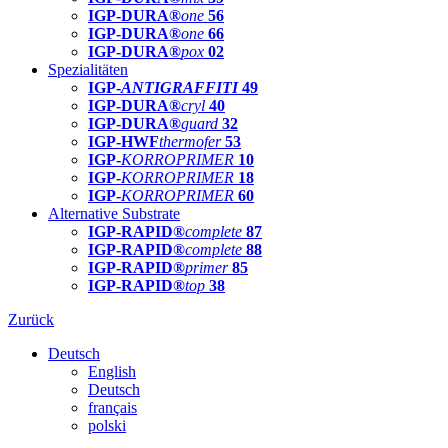
IGP-DURA®
one
56
IGP-DURA®
one
66
IGP-DURA®
pox
02
Spezialitäten
IGP-
ANTIGRAFFITI
49
IGP-DURA®
cryl
40
IGP-DURA®
guard
32
IGP-HWF
thermofer
53
IGP-
KORROPRIMER
10
IGP-
KORROPRIMER
18
IGP-
KORROPRIMER
60
Alternative Substrate
IGP-RAPID®
complete
87
IGP-RAPID®
complete
88
IGP-RAPID®
primer
85
IGP-RAPID®
top
38
Zurück
Deutsch
English
Deutsch
français
polski