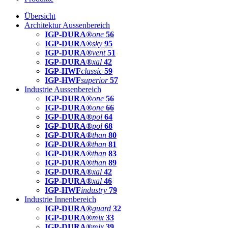
Übersicht
Architektur Aussenbereich
IGP-DURA®
one
56
IGP-DURA®
sky
95
IGP-DURA®
vent
51
IGP-DURA®
xal
42
IGP-HWF
classic
59
IGP-HWF
superior
57
Industrie Aussenbereich
IGP-DURA®
one
56
IGP-DURA®
one
66
IGP-DURA®
pol
64
IGP-DURA®
pol
68
IGP-DURA®
than
80
IGP-DURA®
than
81
IGP-DURA®
than
83
IGP-DURA®
than
89
IGP-DURA®
xal
42
IGP-DURA®
xal
46
IGP-HWF
industry
79
Industrie Innenbereich
IGP-DURA®
guard
32
IGP-DURA®
mix
33
IGP-DURA®
mix
39