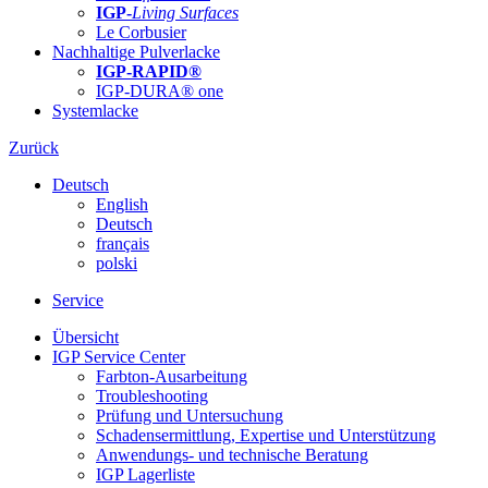
IGP-
Living Surfaces
Le Corbusier
Nachhaltige Pulverlacke
IGP-RAPID®
IGP-DURA® one
Systemlacke
Zurück
Deutsch
English
Deutsch
français
polski
Service
Übersicht
IGP Service Center
Farbton-Ausarbeitung
Troubleshooting
Prüfung und Untersuchung
Schadensermittlung, Expertise und Unterstützung
Anwendungs- und technische Beratung
IGP Lagerliste