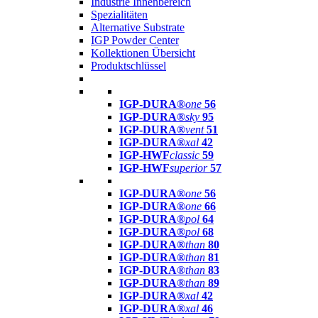
Industrie Innenbereich
Spezialitäten
Alternative Substrate
IGP Powder Center
Kollektionen Übersicht
Produktschlüssel
IGP-DURA®
one
56
IGP-DURA®
sky
95
IGP-DURA®
vent
51
IGP-DURA®
xal
42
IGP-HWF
classic
59
IGP-HWF
superior
57
IGP-DURA®
one
56
IGP-DURA®
one
66
IGP-DURA®
pol
64
IGP-DURA®
pol
68
IGP-DURA®
than
80
IGP-DURA®
than
81
IGP-DURA®
than
83
IGP-DURA®
than
89
IGP-DURA®
xal
42
IGP-DURA®
xal
46