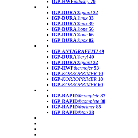
IGP-HWF
industry
79
IGP-DURA®
guard
32
IGP-DURA®
mix
33
IGP-DURA®
mix
39
IGP-DURA®
one
56
IGP-DURA®
one
66
IGP-DURA®
pox
02
IGP-
ANTIGRAFFITI
49
IGP-DURA®
cryl
40
IGP-DURA®
guard
32
IGP-HWF
thermofer
53
IGP-
KORROPRIMER
10
IGP-
KORROPRIMER
18
IGP-
KORROPRIMER
60
IGP-RAPID®
complete
87
IGP-RAPID®
complete
88
IGP-RAPID®
primer
85
IGP-RAPID®
top
38