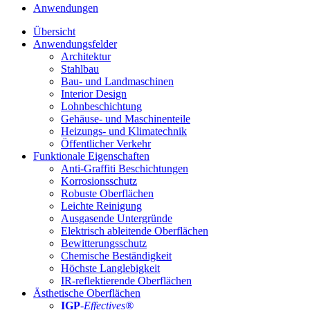
Anwendungen
Übersicht
Anwendungsfelder
Architektur
Stahlbau
Bau- und Landmaschinen
Interior Design
Lohnbeschichtung
Gehäuse- und Maschinenteile
Heizungs- und Klimatechnik
Öffentlicher Verkehr
Funktionale Eigenschaften
Anti-Graffiti Beschichtungen
Korrosionsschutz
Robuste Oberflächen
Leichte Reinigung
Ausgasende Untergründe
Elektrisch ableitende Oberflächen
Bewitterungsschutz
Chemische Beständigkeit
Höchste Langlebigkeit
IR-reflektierende Oberflächen
Ästhetische Oberflächen
IGP
-
Effectives®