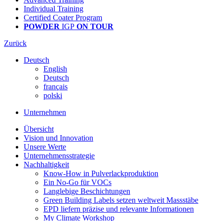
Individual Training
Certified Coater Program
POWDER
IGP
ON TOUR
Zurück
Deutsch
English
Deutsch
français
polski
Unternehmen
Übersicht
Vision und Innovation
Unsere Werte
Unternehmensstrategie
Nachhaltigkeit
Know-How in Pulverlackproduktion
Ein No-Go für VOCs
Langlebige Beschichtungen
Green Building Labels setzen weltweit Massstäbe
EPD liefern präzise und relevante Informationen
My Climate Workshop