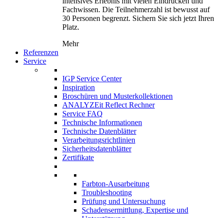
intensives Erlebnis mit vielen Eindrücken und
Fachwissen. Die Teilnehmerzahl ist bewusst auf
30 Personen begrenzt. Sichern Sie sich jetzt Ihren
Platz.
Mehr
Referenzen
Service
IGP Service Center
Inspiration
Broschüren und Musterkollektionen
ANALYZEit Reflect Rechner
Service FAQ
Technische Informationen
Technische Datenblätter
Verarbeitungsrichtlinien
Sicherheitsdatenblätter
Zertifikate
Farbton-Ausarbeitung
Troubleshooting
Prüfung und Untersuchung
Schadensermittlung, Expertise und