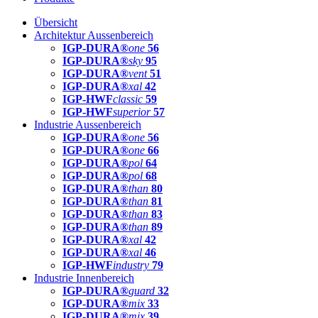
Übersicht
Architektur Aussenbereich
IGP-DURA®
one
56
IGP-DURA®
sky
95
IGP-DURA®
vent
51
IGP-DURA®
xal
42
IGP-HWF
classic
59
IGP-HWF
superior
57
Industrie Aussenbereich
IGP-DURA®
one
56
IGP-DURA®
one
66
IGP-DURA®
pol
64
IGP-DURA®
pol
68
IGP-DURA®
than
80
IGP-DURA®
than
81
IGP-DURA®
than
83
IGP-DURA®
than
89
IGP-DURA®
xal
42
IGP-DURA®
xal
46
IGP-HWF
industry
79
Industrie Innenbereich
IGP-DURA®
guard
32
IGP-DURA®
mix
33
IGP-DURA®
mix
39