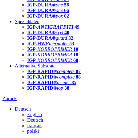
IGP-DURA®
one
56
IGP-DURA®
one
66
IGP-DURA®
pox
02
Spezialitäten
IGP-
ANTIGRAFFITI
49
IGP-DURA®
cryl
40
IGP-DURA®
guard
32
IGP-HWF
thermofer
53
IGP-
KORROPRIMER
10
IGP-
KORROPRIMER
18
IGP-
KORROPRIMER
60
Alternative Substrate
IGP-RAPID®
complete
87
IGP-RAPID®
complete
88
IGP-RAPID®
primer
85
IGP-RAPID®
top
38
Zurück
Deutsch
English
Deutsch
français
polski