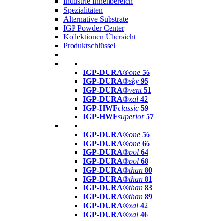
Industrie Innenbereich
Spezialitäten
Alternative Substrate
IGP Powder Center
Kollektionen Übersicht
Produktschlüssel
IGP-DURA®
one
56
IGP-DURA®
sky
95
IGP-DURA®
vent
51
IGP-DURA®
xal
42
IGP-HWF
classic
59
IGP-HWF
superior
57
IGP-DURA®
one
56
IGP-DURA®
one
66
IGP-DURA®
pol
64
IGP-DURA®
pol
68
IGP-DURA®
than
80
IGP-DURA®
than
81
IGP-DURA®
than
83
IGP-DURA®
than
89
IGP-DURA®
xal
42
IGP-DURA®
xal
46