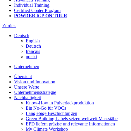
Individual Training
Certified Coater Program
POWDER
IGP
ON TOUR
Zurück
Deutsch
English
Deutsch
français
polski
Unternehmen
Übersicht
Vision und Innovation
Unsere Werte
Unternehmensstrategie
Nachhaltigkeit
Know-How in Pulverlackproduktion
Ein No-Go für VOCs
Langlebige Beschichtungen
Green Building Labels setzen weltweit Massstäbe
EPD liefern präzise und relevante Informationen
My Climate Workshop