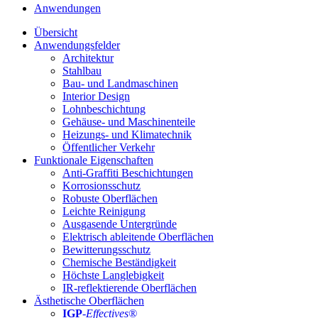
Anwendungen
Übersicht
Anwendungsfelder
Architektur
Stahlbau
Bau- und Landmaschinen
Interior Design
Lohnbeschichtung
Gehäuse- und Maschinenteile
Heizungs- und Klimatechnik
Öffentlicher Verkehr
Funktionale Eigenschaften
Anti-Graffiti Beschichtungen
Korrosionsschutz
Robuste Oberflächen
Leichte Reinigung
Ausgasende Untergründe
Elektrisch ableitende Oberflächen
Bewitterungsschutz
Chemische Beständigkeit
Höchste Langlebigkeit
IR-reflektierende Oberflächen
Ästhetische Oberflächen
IGP
-
Effectives®