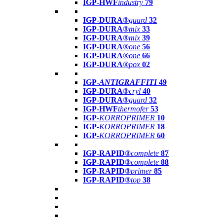
IGP-HWF
industry
79
IGP-DURA®
guard
32
IGP-DURA®
mix
33
IGP-DURA®
mix
39
IGP-DURA®
one
56
IGP-DURA®
one
66
IGP-DURA®
pox
02
IGP-
ANTIGRAFFITI
49
IGP-DURA®
cryl
40
IGP-DURA®
guard
32
IGP-HWF
thermofer
53
IGP-
KORROPRIMER
10
IGP-
KORROPRIMER
18
IGP-
KORROPRIMER
60
IGP-RAPID®
complete
87
IGP-RAPID®
complete
88
IGP-RAPID®
primer
85
IGP-RAPID®
top
38