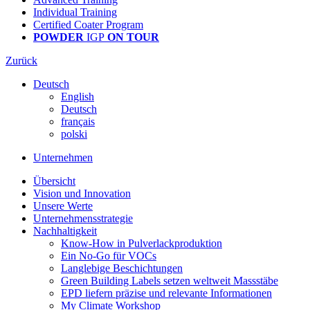
Individual Training
Certified Coater Program
POWDER
IGP
ON TOUR
Zurück
Deutsch
English
Deutsch
français
polski
Unternehmen
Übersicht
Vision und Innovation
Unsere Werte
Unternehmensstrategie
Nachhaltigkeit
Know-How in Pulverlackproduktion
Ein No-Go für VOCs
Langlebige Beschichtungen
Green Building Labels setzen weltweit Massstäbe
EPD liefern präzise und relevante Informationen
My Climate Workshop