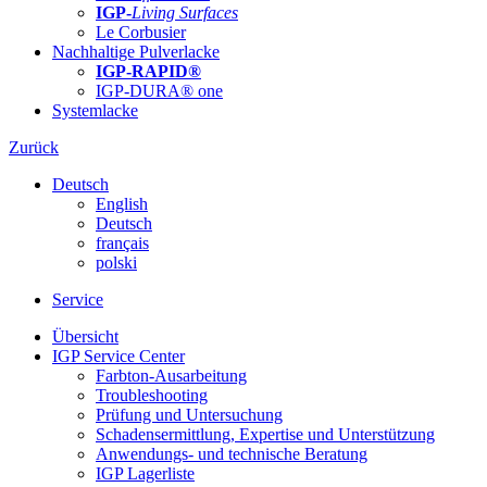
IGP-
Living Surfaces
Le Corbusier
Nachhaltige Pulverlacke
IGP-RAPID®
IGP-DURA® one
Systemlacke
Zurück
Deutsch
English
Deutsch
français
polski
Service
Übersicht
IGP Service Center
Farbton-Ausarbeitung
Troubleshooting
Prüfung und Untersuchung
Schadensermittlung, Expertise und Unterstützung
Anwendungs- und technische Beratung
IGP Lagerliste