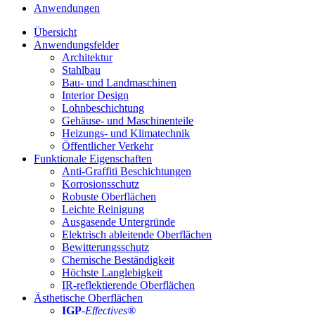
Anwendungen
Übersicht
Anwendungsfelder
Architektur
Stahlbau
Bau- und Landmaschinen
Interior Design
Lohnbeschichtung
Gehäuse- und Maschinenteile
Heizungs- und Klimatechnik
Öffentlicher Verkehr
Funktionale Eigenschaften
Anti-Graffiti Beschichtungen
Korrosionsschutz
Robuste Oberflächen
Leichte Reinigung
Ausgasende Untergründe
Elektrisch ableitende Oberflächen
Bewitterungsschutz
Chemische Beständigkeit
Höchste Langlebigkeit
IR-reflektierende Oberflächen
Ästhetische Oberflächen
IGP
-
Effectives®