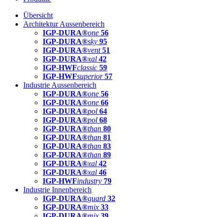
Übersicht
Architektur Aussenbereich
IGP-DURA®
one
56
IGP-DURA®
sky
95
IGP-DURA®
vent
51
IGP-DURA®
xal
42
IGP-HWF
classic
59
IGP-HWF
superior
57
Industrie Aussenbereich
IGP-DURA®
one
56
IGP-DURA®
one
66
IGP-DURA®
pol
64
IGP-DURA®
pol
68
IGP-DURA®
than
80
IGP-DURA®
than
81
IGP-DURA®
than
83
IGP-DURA®
than
89
IGP-DURA®
xal
42
IGP-DURA®
xal
46
IGP-HWF
industry
79
Industrie Innenbereich
IGP-DURA®
guard
32
IGP-DURA®
mix
33
IGP-DURA®
mix
39