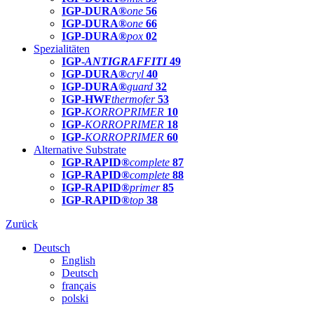
IGP-DURA®
one
56
IGP-DURA®
one
66
IGP-DURA®
pox
02
Spezialitäten
IGP-
ANTIGRAFFITI
49
IGP-DURA®
cryl
40
IGP-DURA®
guard
32
IGP-HWF
thermofer
53
IGP-
KORROPRIMER
10
IGP-
KORROPRIMER
18
IGP-
KORROPRIMER
60
Alternative Substrate
IGP-RAPID®
complete
87
IGP-RAPID®
complete
88
IGP-RAPID®
primer
85
IGP-RAPID®
top
38
Zurück
Deutsch
English
Deutsch
français
polski