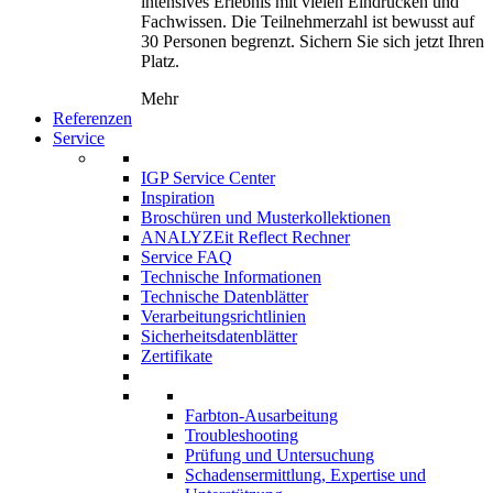
intensives Erlebnis mit vielen Eindrücken und
Fachwissen. Die Teilnehmerzahl ist bewusst auf
30 Personen begrenzt. Sichern Sie sich jetzt Ihren
Platz.
Mehr
Referenzen
Service
IGP Service Center
Inspiration
Broschüren und Musterkollektionen
ANALYZEit Reflect Rechner
Service FAQ
Technische Informationen
Technische Datenblätter
Verarbeitungsrichtlinien
Sicherheitsdatenblätter
Zertifikate
Farbton-Ausarbeitung
Troubleshooting
Prüfung und Untersuchung
Schadensermittlung, Expertise und