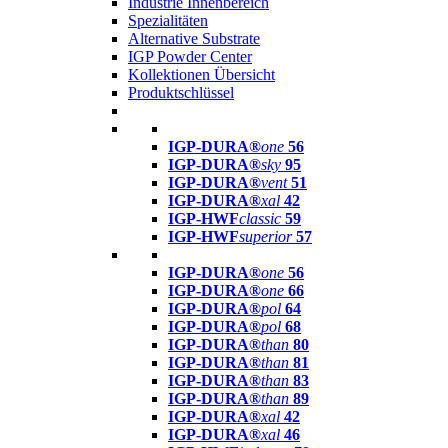
Industrie Innenbereich
Spezialitäten
Alternative Substrate
IGP Powder Center
Kollektionen Übersicht
Produktschlüssel
IGP-DURA®
one
56
IGP-DURA®
sky
95
IGP-DURA®
vent
51
IGP-DURA®
xal
42
IGP-HWF
classic
59
IGP-HWF
superior
57
IGP-DURA®
one
56
IGP-DURA®
one
66
IGP-DURA®
pol
64
IGP-DURA®
pol
68
IGP-DURA®
than
80
IGP-DURA®
than
81
IGP-DURA®
than
83
IGP-DURA®
than
89
IGP-DURA®
xal
42
IGP-DURA®
xal
46