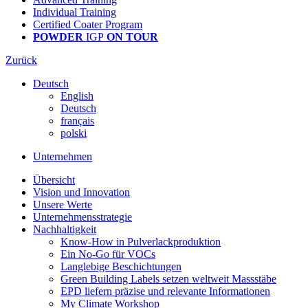
Individual Training
Certified Coater Program
POWDER
IGP
ON TOUR
Zurück
Deutsch
English
Deutsch
français
polski
Unternehmen
Übersicht
Vision und Innovation
Unsere Werte
Unternehmensstrategie
Nachhaltigkeit
Know-How in Pulverlackproduktion
Ein No-Go für VOCs
Langlebige Beschichtungen
Green Building Labels setzen weltweit Massstäbe
EPD liefern präzise und relevante Informationen
My Climate Workshop