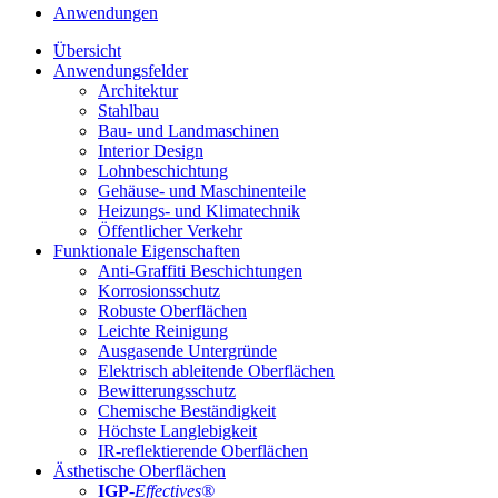
Anwendungen
Übersicht
Anwendungsfelder
Architektur
Stahlbau
Bau- und Landmaschinen
Interior Design
Lohnbeschichtung
Gehäuse- und Maschinenteile
Heizungs- und Klimatechnik
Öffentlicher Verkehr
Funktionale Eigenschaften
Anti-Graffiti Beschichtungen
Korrosionsschutz
Robuste Oberflächen
Leichte Reinigung
Ausgasende Untergründe
Elektrisch ableitende Oberflächen
Bewitterungsschutz
Chemische Beständigkeit
Höchste Langlebigkeit
IR-reflektierende Oberflächen
Ästhetische Oberflächen
IGP
-
Effectives®