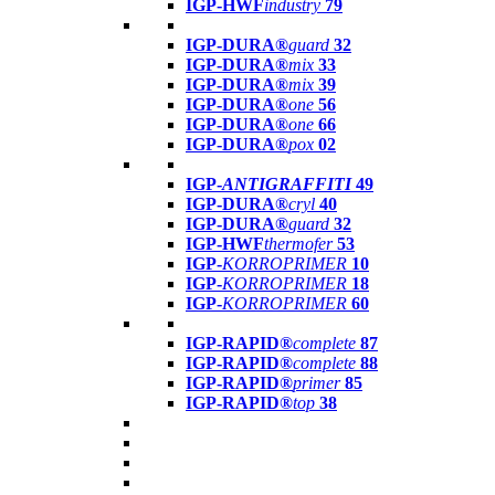
IGP-HWF
industry
79
IGP-DURA®
guard
32
IGP-DURA®
mix
33
IGP-DURA®
mix
39
IGP-DURA®
one
56
IGP-DURA®
one
66
IGP-DURA®
pox
02
IGP-
ANTIGRAFFITI
49
IGP-DURA®
cryl
40
IGP-DURA®
guard
32
IGP-HWF
thermofer
53
IGP-
KORROPRIMER
10
IGP-
KORROPRIMER
18
IGP-
KORROPRIMER
60
IGP-RAPID®
complete
87
IGP-RAPID®
complete
88
IGP-RAPID®
primer
85
IGP-RAPID®
top
38