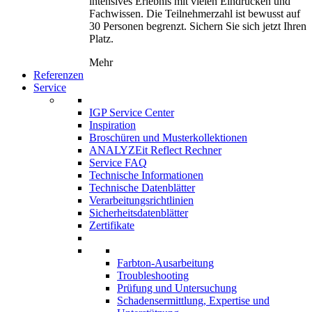
intensives Erlebnis mit vielen Eindrücken und
Fachwissen. Die Teilnehmerzahl ist bewusst auf
30 Personen begrenzt. Sichern Sie sich jetzt Ihren
Platz.
Mehr
Referenzen
Service
IGP Service Center
Inspiration
Broschüren und Musterkollektionen
ANALYZEit Reflect Rechner
Service FAQ
Technische Informationen
Technische Datenblätter
Verarbeitungsrichtlinien
Sicherheitsdatenblätter
Zertifikate
Farbton-Ausarbeitung
Troubleshooting
Prüfung und Untersuchung
Schadensermittlung, Expertise und