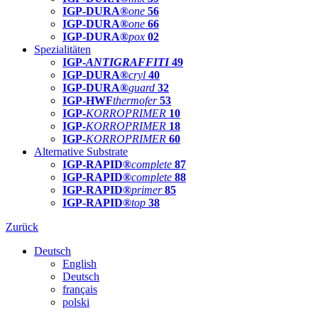
IGP-DURA®
one
56
IGP-DURA®
one
66
IGP-DURA®
pox
02
Spezialitäten
IGP-
ANTIGRAFFITI
49
IGP-DURA®
cryl
40
IGP-DURA®
guard
32
IGP-HWF
thermofer
53
IGP-
KORROPRIMER
10
IGP-
KORROPRIMER
18
IGP-
KORROPRIMER
60
Alternative Substrate
IGP-RAPID®
complete
87
IGP-RAPID®
complete
88
IGP-RAPID®
primer
85
IGP-RAPID®
top
38
Zurück
Deutsch
English
Deutsch
français
polski