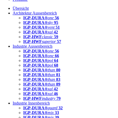
Übersicht
Architektur Aussenbereich
IGP-DURA®
one
56
IGP-DURA®
sky
95
IGP-DURA®
vent
51
IGP-DURA®
xal
42
IGP-HWF
classic
59
IGP-HWF
superior
57
Industrie Aussenbereich
IGP-DURA®
one
56
IGP-DURA®
one
66
IGP-DURA®
pol
64
IGP-DURA®
pol
68
IGP-DURA®
than
80
IGP-DURA®
than
81
IGP-DURA®
than
83
IGP-DURA®
than
89
IGP-DURA®
xal
42
IGP-DURA®
xal
46
IGP-HWF
industry
79
Industrie Innenbereich
IGP-DURA®
guard
32
IGP-DURA®
mix
33
IGP-DURA®
mix
39