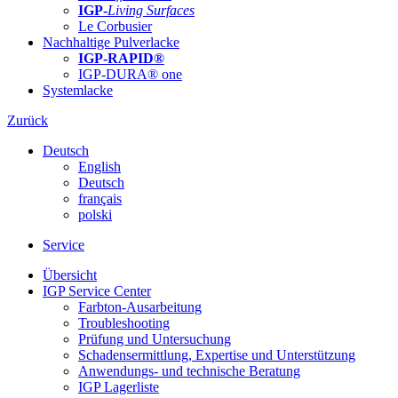
IGP-
Living Surfaces
Le Corbusier
Nachhaltige Pulverlacke
IGP-RAPID®
IGP-DURA® one
Systemlacke
Zurück
Deutsch
English
Deutsch
français
polski
Service
Übersicht
IGP Service Center
Farbton-Ausarbeitung
Troubleshooting
Prüfung und Untersuchung
Schadensermittlung, Expertise und Unterstützung
Anwendungs- und technische Beratung
IGP Lagerliste