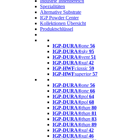
Industrie Innenbereich
Spezialitäten
Alternative Substrate
IGP Powder Center
Kollektionen Übersicht
Produktschlüssel
IGP-DURA®
one
56
IGP-DURA®
sky
95
IGP-DURA®
vent
51
IGP-DURA®
xal
42
IGP-HWF
classic
59
IGP-HWF
superior
57
IGP-DURA®
one
56
IGP-DURA®
one
66
IGP-DURA®
pol
64
IGP-DURA®
pol
68
IGP-DURA®
than
80
IGP-DURA®
than
81
IGP-DURA®
than
83
IGP-DURA®
than
89
IGP-DURA®
xal
42
IGP-DURA®
xal
46