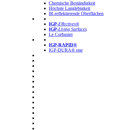
Chemische Beständigkeit
Höchste Langlebigkeit
IR-reflektierende Oberflächen
IGP
-
Effectives®
IGP-
Living Surfaces
Le Corbusier
IGP-RAPID®
IGP-DURA® one