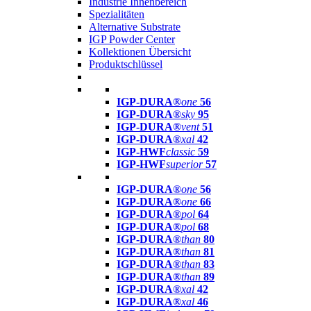
Industrie Innenbereich
Spezialitäten
Alternative Substrate
IGP Powder Center
Kollektionen Übersicht
Produktschlüssel
IGP-DURA®
one
56
IGP-DURA®
sky
95
IGP-DURA®
vent
51
IGP-DURA®
xal
42
IGP-HWF
classic
59
IGP-HWF
superior
57
IGP-DURA®
one
56
IGP-DURA®
one
66
IGP-DURA®
pol
64
IGP-DURA®
pol
68
IGP-DURA®
than
80
IGP-DURA®
than
81
IGP-DURA®
than
83
IGP-DURA®
than
89
IGP-DURA®
xal
42
IGP-DURA®
xal
46