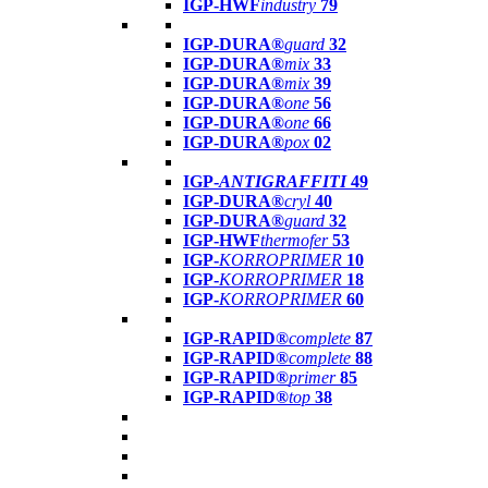
IGP-HWF
industry
79
IGP-DURA®
guard
32
IGP-DURA®
mix
33
IGP-DURA®
mix
39
IGP-DURA®
one
56
IGP-DURA®
one
66
IGP-DURA®
pox
02
IGP-
ANTIGRAFFITI
49
IGP-DURA®
cryl
40
IGP-DURA®
guard
32
IGP-HWF
thermofer
53
IGP-
KORROPRIMER
10
IGP-
KORROPRIMER
18
IGP-
KORROPRIMER
60
IGP-RAPID®
complete
87
IGP-RAPID®
complete
88
IGP-RAPID®
primer
85
IGP-RAPID®
top
38