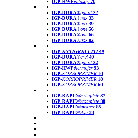
IGP-HWF
industry
79
IGP-DURA®
guard
32
IGP-DURA®
mix
33
IGP-DURA®
mix
39
IGP-DURA®
one
56
IGP-DURA®
one
66
IGP-DURA®
pox
02
IGP-
ANTIGRAFFITI
49
IGP-DURA®
cryl
40
IGP-DURA®
guard
32
IGP-HWF
thermofer
53
IGP-
KORROPRIMER
10
IGP-
KORROPRIMER
18
IGP-
KORROPRIMER
60
IGP-RAPID®
complete
87
IGP-RAPID®
complete
88
IGP-RAPID®
primer
85
IGP-RAPID®
top
38