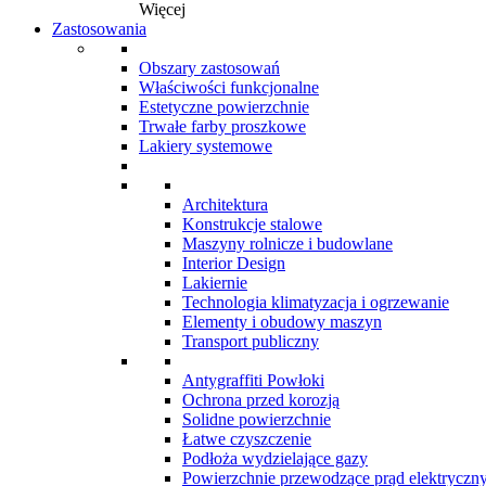
Więcej
Zastosowania
Obszary zastosowań
Właściwości funkcjonalne
Estetyczne powierzchnie
Trwałe farby proszkowe
Lakiery systemowe
Architektura
Konstrukcje stalowe
Maszyny rolnicze i budowlane
Interior Design
Lakiernie
Technologia klimatyzacja i ogrzewanie
Elementy i obudowy maszyn
Transport publiczny
Antygraffiti Powłoki
Ochrona przed korozją
Solidne powierzchnie
Łatwe czyszczenie
Podłoża wydzielające gazy
Powierzchnie przewodzące prąd elektryczn