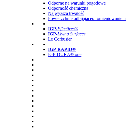
Odporne na warunki pogodowe
Odporność chemiczna
Najwyższa trwałość
Powierzchnie odbijajacep romieniowanie ir
IGP
-
Effectives®
IGP-
Living Surfaces
Le Corbusier
IGP-RAPID®
IGP-DURA® one