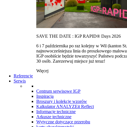
SAVE THE DATE : IGP RAPID® Days 2026
6 i 7 października po raz kolejny w Wil (kanton
najnowocześniejsza linia do proszkowego malowan
IGP osobiście będzie towarzyszyć Państwu podcza
30 osób. Zarezerwuj miejsce już teraz!
Więcej
Referencje
Serwis
Centrum serwisowe IGP
Inspiracja
Broszury i kolekcje wzorów
Kalkulator ANALYZEit Reflect
Informacje techniczne
Arkusze techniczne
Wytyczne dotyczące przerobu
karty charakterystyki