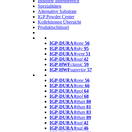
Industrie Innenbereich
Spezialitäten
Alternative Substrate
IGP Powder Center
Kollektionen Übersicht
Produktschlüssel
IGP-DURA®
one
56
IGP-DURA®
sky
95
IGP-DURA®
vent
51
IGP-DURA®
xal
42
IGP-HWF
classic
59
IGP-HWF
superior
57
IGP-DURA®
one
56
IGP-DURA®
one
66
IGP-DURA®
pol
64
IGP-DURA®
pol
68
IGP-DURA®
than
80
IGP-DURA®
than
81
IGP-DURA®
than
83
IGP-DURA®
than
89
IGP-DURA®
xal
42
IGP-DURA®
xal
46