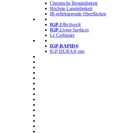
Chemische Beständigkeit
Höchste Langlebigkeit
IR-reflektierende Oberflächen
IGP
-
Effectives®
IGP-
Living Surfaces
Le Corbusier
IGP-RAPID®
IGP-DURA® one