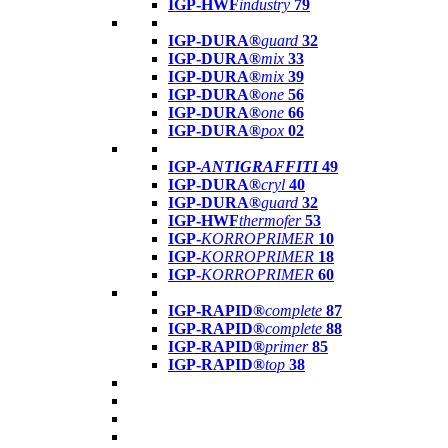
IGP-HWF
industry
79
IGP-DURA®
guard
32
IGP-DURA®
mix
33
IGP-DURA®
mix
39
IGP-DURA®
one
56
IGP-DURA®
one
66
IGP-DURA®
pox
02
IGP-
ANTIGRAFFITI
49
IGP-DURA®
cryl
40
IGP-DURA®
guard
32
IGP-HWF
thermofer
53
IGP-
KORROPRIMER
10
IGP-
KORROPRIMER
18
IGP-
KORROPRIMER
60
IGP-RAPID®
complete
87
IGP-RAPID®
complete
88
IGP-RAPID®
primer
85
IGP-RAPID®
top
38