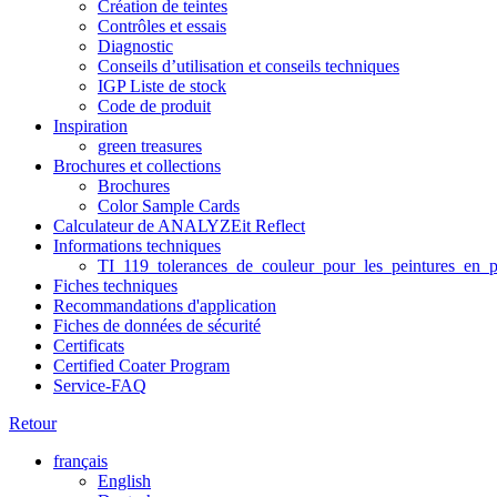
Création de teintes
Contrôles et essais
Diagnostic
Conseils d’utilisation et conseils techniques
IGP Liste de stock
Code de produit
Inspiration
green treasures
Brochures et collections
Brochures
Color Sample Cards
Calculateur de ANALYZEit Reflect
Informations techniques
TI_119_tolerances_de_couleur_pour_les_peintures_en_p
Fiches techniques
Recommandations d'application
Fiches de données de sécurité
Certificats
Certified Coater Program
Service-FAQ
Retour
français
English