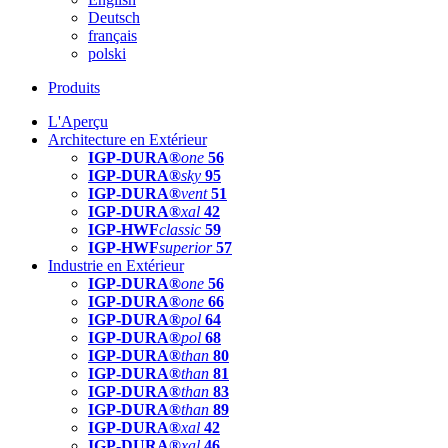
Deutsch
français
polski
Produits
L'Aperçu
Architecture en Extérieur
IGP-DURA®
one
56
IGP-DURA®
sky
95
IGP-DURA®
vent
51
IGP-DURA®
xal
42
IGP-HWF
classic
59
IGP-HWF
superior
57
Industrie en Extérieur
IGP-DURA®
one
56
IGP-DURA®
one
66
IGP-DURA®
pol
64
IGP-DURA®
pol
68
IGP-DURA®
than
80
IGP-DURA®
than
81
IGP-DURA®
than
83
IGP-DURA®
than
89
IGP-DURA®
xal
42
IGP-DURA®
xal
46