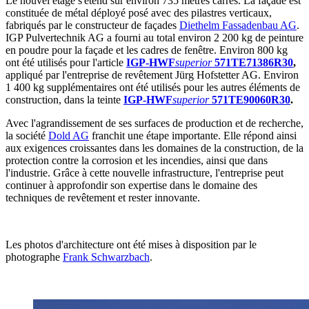
Le nouvel étage s'étend sur environ 735 mètres carrés. La façade est
constituée de métal déployé posé avec des pilastres verticaux,
fabriqués par le constructeur de façades
Diethelm Fassadenbau AG
.
IGP Pulvertechnik AG a fourni au total environ 2 200 kg de peinture
en poudre pour la façade et les cadres de fenêtre. Environ 800 kg
ont été utilisés pour l'article
IGP-HWF
superior
571TE71386R30
,
appliqué par l'entreprise de revêtement Jürg Hofstetter AG. Environ
1 400 kg supplémentaires ont été utilisés pour les autres éléments de
construction, dans la teinte
IGP-HWF
superior
571TE90060R30
.
Avec l'agrandissement de ses surfaces de production et de recherche,
la société
Dold AG
franchit une étape importante. Elle répond ainsi
aux exigences croissantes dans les domaines de la construction, de la
protection contre la corrosion et les incendies, ainsi que dans
l'industrie. Grâce à cette nouvelle infrastructure, l'entreprise peut
continuer à approfondir son expertise dans le domaine des
techniques de revêtement et rester innovante.
Les photos d'architecture ont été mises à disposition par le
photographe
Frank Schwarzbach
.