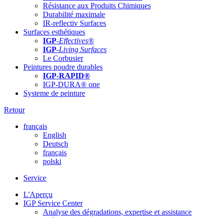
Résistance aux Produits Chimiques
Durabilité maximale
IR-reflectiv Surfaces
Surfaces esthétiques
IGP
-
Effectives®
IGP-
Living Surfaces
Le Corbusier
Peintures poudre durables
IGP-RAPID®
IGP-DURA® one
Systeme de peinture
Retour
français
English
Deutsch
français
polski
Service
L'Aperçu
IGP Service Center
Analyse des dégradations, expertise et assistance