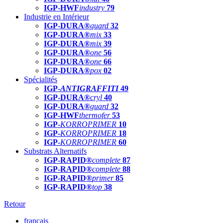
IGP-HWF
industry
79
Industrie en Intérieur
IGP-DURA®
guard
32
IGP-DURA®
mix
33
IGP-DURA®
mix
39
IGP-DURA®
one
56
IGP-DURA®
one
66
IGP-DURA®
pox
02
Spécialités
IGP-
ANTIGRAFFITI
49
IGP-DURA®
cryl
40
IGP-DURA®
guard
32
IGP-HWF
thermofer
53
IGP-
KORROPRIMER
10
IGP-
KORROPRIMER
18
IGP-
KORROPRIMER
60
Substrats Alternatifs
IGP-RAPID®
complete
87
IGP-RAPID®
complete
88
IGP-RAPID®
primer
85
IGP-RAPID®
top
38
Retour
français