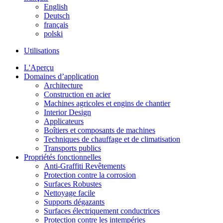
English
Deutsch
français
polski
Utilisations
L'Aperçu
Domaines d’application
Architecture
Construction en acier
Machines agricoles et engins de chantier
Interior Design
Applicateurs
Boîtiers et composants de machines
Techniques de chauffage et de climatisation
Transports publics
Propriétés fonctionnelles
Anti-Graffiti Revêtements
Protection contre la corrosion
Surfaces Robustes
Nettoyage facile
Supports dégazants
Surfaces électriquement conductrices
Protection contre les intempéries