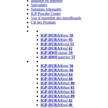
Industrie en Intérieur
Spécialités
Substrats Alternatifs
IGP Powder Center
Vue d’ensemble des moodboards
Clé des Produits
IGP-DURA®
one
56
IGP-DURA®
sky
95
IGP-DURA®
vent
51
IGP-DURA®
xal
42
IGP-HWF
classic
59
IGP-HWF
superior
57
IGP-DURA®
one
56
IGP-DURA®
one
66
IGP-DURA®
pol
64
IGP-DURA®
pol
68
IGP-DURA®
than
80
IGP-DURA®
than
81
IGP-DURA®
than
83
IGP-DURA®
than
89
IGP-DURA®
xal
42
IGP-DURA®
xal
46