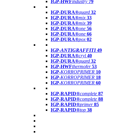
IGP-HWF
industry
79
IGP-DURA®
guard
32
IGP-DURA®
mix
33
IGP-DURA®
mix
39
IGP-DURA®
one
56
IGP-DURA®
one
66
IGP-DURA®
pox
02
IGP-
ANTIGRAFFITI
49
IGP-DURA®
cryl
40
IGP-DURA®
guard
32
IGP-HWF
thermofer
53
IGP-
KORROPRIMER
10
IGP-
KORROPRIMER
18
IGP-
KORROPRIMER
60
IGP-RAPID®
complete
87
IGP-RAPID®
complete
88
IGP-RAPID®
primer
85
IGP-RAPID®
top
38